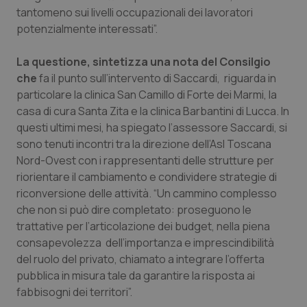
Valle D’Aosta
Oncodermatologia
tantomeno sui livelli occupazionali dei lavoratori
potenzialmente interessati”.
Veneto
Oncoematologia
La questione, sintetizza una nota del Consilgio
Oncologia & Nutrizione
che
fa il punto sull’intervento di Saccardi, riguarda in
particolare la clinica San Camillo di Forte dei Marmi, la
Psoriasi & pelle
casa di cura Santa Zita e la clinica Barbantini di Lucca. In
questi ultimi mesi, ha spiegato l’assessore Saccardi, si
sono tenuti incontri tra la direzione dell’Asl Toscana
Quotidiano Cardiologia
Nord-Ovest con i rappresentanti delle strutture per
riorientare il cambiamento e condividere strategie di
Quotidiano Chirurgia
riconversione delle attività. “Un cammino complesso
che non si può dire completato: proseguono le
Quotidiano Oncologia
trattative per l’articolazione dei budget, nella piena
consapevolezza dell’importanza e imprescindibilità
Quotidiano Pediatria
del ruolo del privato, chiamato a integrare l’offerta
pubblica in misura tale da garantire la risposta ai
Rene & patologie urogenitali
fabbisogni dei territori”.