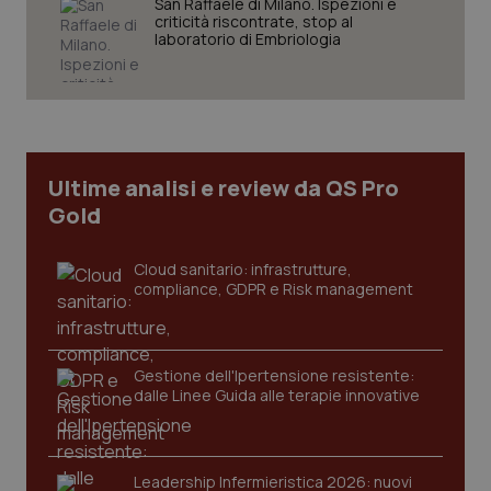
San Raffaele di Milano. Ispezioni e
settim
.youtube.com
criticità riscontrate, stop al
laboratorio di Embriologia
Ultime analisi e review da QS Pro
Gold
Cloud sanitario: infrastrutture,
compliance, GDPR e Risk management
CookieScriptConsent
5 mesi
CookieScript
settim
www.quotidianosanita.it
Gestione dell'Ipertensione resistente:
dalle Linee Guida alle terapie innovative
Leadership Infermieristica 2026: nuovi