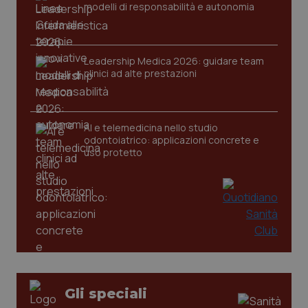
modelli di responsabilità e autonomia
Leadership Medica 2026: guidare team
clinici ad alte prestazioni
tracking-sites-ironfish-
www.quotidianosanita.it
4
tracking-enable
settim
2 gior
AI e telemedicina nello studio
odontoiatrico: applicazioni concrete e
uso protetto
tracking-sites-ironfish-
www.quotidianosanita.it
4
session-id
settim
2 gior
_ga
1 anno
Google LLC
mes
.quotidianosanita.it
Gli speciali