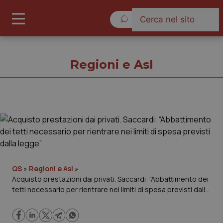
Venerdì 7 Agosto 2026
Regioni e Asl
Regioni e Asl
Cronache
Governo e Parlamento
QS
»
Regioni e Asl
»
Acquisto prestazioni dai privati. Saccardi: “Abbattimento dei
tetti necessario per rientrare nei limiti di spesa previsti dalla
Regioni e Asl
legge”
Lavoro e Professioni