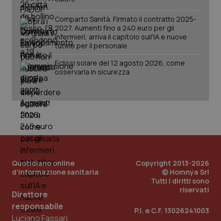
Comparto Sanità. Firmato il contratto 2025-
2027. Aumenti fino a 240 euro per gli
infermieri, arriva il capitolo sull'IA e nuove
tutele per il personale
Eclissi solare del 12 agosto 2026, come
osservarla in sicurezza
_ga_KM60CM4NPH
.quotidianosanita.it
1 anno
Quotidiano online
Copyright 2013-2026
mes
d'informazione sanitaria
© Homnya Srl
Tutti i diritti sono
riservati
Direttore
responsabile
P.I. e C.F. 13026241003
Luciano Fassari