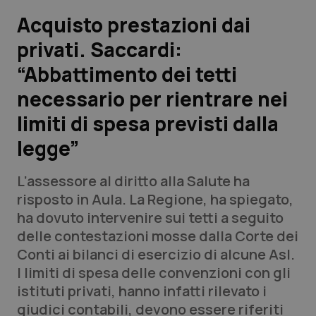
Acquisto prestazioni dai
Scienza e Farmaci
privati. Saccardi:
“Abbattimento dei tetti
Studi e Analisi
necessario per rientrare nei
Lettere al direttore
limiti di spesa previsti dalla
Edizioni Regionali
legge”
QS Pro
L’assessore al diritto alla Salute ha
risposto in Aula. La Regione, ha spiegato,
Professionisti Sanitari.AI
ha dovuto intervenire sui tetti a seguito
delle contestazioni mosse dalla Corte dei
Conti ai bilanci di esercizio di alcune Asl.
Abruzzo
QS Pro Gold
I limiti di spesa delle convenzioni con gli
QS Club
Newsletter
istituti privati, hanno infatti rilevato i
Basilicata
Artrite & artrosi
giudici contabili, devono essere riferiti