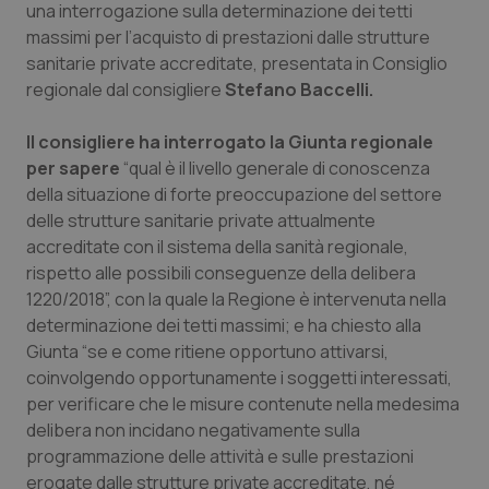
una interrogazione sulla determinazione dei tetti
massimi per l’acquisto di prestazioni dalle strutture
Piemonte
HIV
sanitarie private accreditate, presentata in Consiglio
regionale dal consigliere
Stefano Baccelli.
Provincia Autonoma di Bolzano
Infezioni & Febbre
Il consigliere ha interrogato la Giunta regionale
Provincia Autonoma di Trento
Ipertensione & Scompenso
per sapere
“qual è il livello generale di conoscenza
della situazione di forte preoccupazione del settore
Puglia
Malattie rare
delle strutture sanitarie private attualmente
accreditate con il sistema della sanità regionale,
Sardegna
Malattia di Crohn & Rettocolite Ulcerosa
rispetto alle possibili conseguenze della delibera
1220/2018”, con la quale la Regione è intervenuta nella
Sicilia
Neuroscienze & patologie neurodegenerative
determinazione dei tetti massimi; e ha chiesto alla
Giunta “se e come ritiene opportuno attivarsi,
coinvolgendo opportunamente i soggetti interessati,
Toscana
Obesità
per verificare che le misure contenute nella medesima
delibera non incidano negativamente sulla
Umbria
Oftalmologia
programmazione delle attività e sulle prestazioni
erogate dalle strutture private accreditate, né