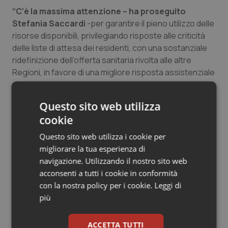
“C’è la massima attenzione – ha proseguito
Salute orale & impianti
Stefania Saccardi
-per garantire il pieno utilizzo delle
risorse disponibili, privilegiando risposte alle criticità
Sangue & coagulazione
delle liste di attesa dei residenti, con una sostanziale
ridefinizione dell’offerta sanitaria rivolta alle altre
Tiroide
Regioni, in favore di una migliore risposta assistenziale
a livello locale. La conservazione dei livelli
Tumore al seno
occupazionali all’interno di quelle strutture è una
Questo sito web utilizza
priorità per la Regione”, ha aggiunto l’assessore. Di qui
Tumore ovarico
cookie
il lavoro di concerto per cercare di minimizzare
l’impatto di quei provvedimenti.
Questo sito web utilizza i cookie per
Tumori del Polmone & Testa Collo
migliorare la tua esperienza di
navigazione. Utilizzando il nostro sito web
15 Maggio 2019
Tumori gastrointestinali
acconsenti a tutti i cookie in conformità
© Riproduzione riservata
con la nostra policy per i cookie.
Leggi di
Ulcera & Reflusso
più
Vaccini
ACCETTA TUTTI