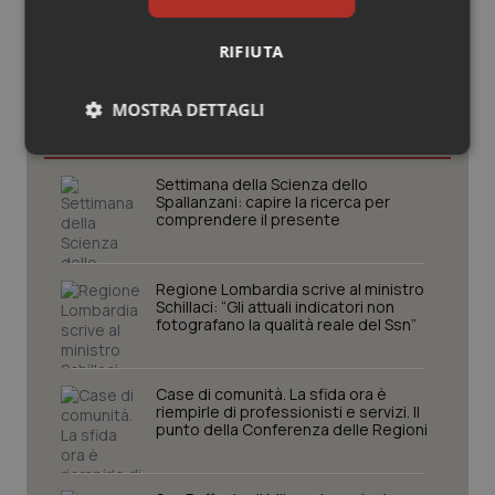
RIFIUTA
Potrebbe interessarti in
Regioni e Asl
MOSTRA DETTAGLI
Necessari
Statistici
Marketing
Settimana della Scienza dello
Spallanzani: capire la ricerca per
comprendere il presente
Regione Lombardia scrive al ministro
Schillaci: “Gli attuali indicatori non
Necessari
Statistici
Marketing
fotografano la qualità reale del Ssn”
I cookie necessari contribuiscono a rendere fruibile il
sito web abilitandone funzionalità di base quali la
navigazione sulle pagine e l'accesso alle aree
Case di comunità. La sfida ora è
protette del sito. Il sito web non è in grado di
riempirle di professionisti e servizi. Il
funzionare correttamente senza questi cookie.
punto della Conferenza delle Regioni
Nome
Fornitore
/
Dominio
Scaden
VISITOR_PRIVACY_METADATA
5 mesi
YouTube