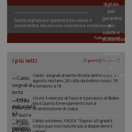
Sanità digitale per garantire più salute e
sostenibilità. Ma servono standard e condivisione
Tutti gli speciali
I più letti
[7 giorni]
[30 giorni]
Caldo, segnali di lenta ritirata dell'ondata: il 7
agosto restano 26 città da bollino rosso, l'8
scendono a 19
Covid. Il silenzio di Fauci e il perdono di Biden.
Ma il Quinto Emendamento non è
un’ammissione di colpa
PHPSESSID
Sessio
PHP.net
Caldo estremo, FADOI: “Sopra i 40 gradi il
www.quotidianosanita.it
corpo può non riuscire più a disperdere il
calore”