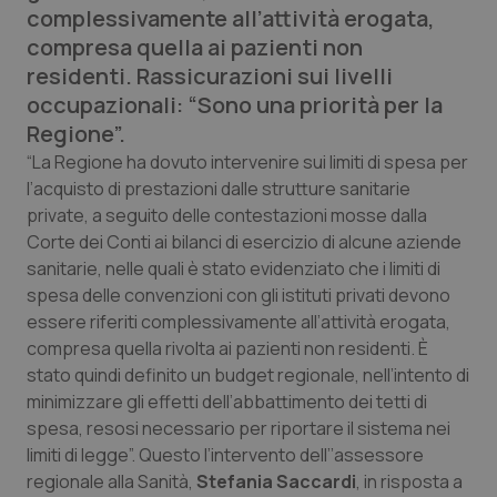
complessivamente all’attività erogata,
Calabria
Asma & BPCO
compresa quella ai pazienti non
residenti. Rassicurazioni sui livelli
Campania
Car-T
occupazionali: “Sono una priorità per la
Regione”.
Emilia-Romagna
Colesterolo & coronaropatie
“La Regione ha dovuto intervenire sui limiti di spesa per
l’acquisto di prestazioni dalle strutture sanitarie
Friuli Venezia Giulia
Dermatite Atopica
private, a seguito delle contestazioni mosse dalla
Corte dei Conti ai bilanci di esercizio di alcune aziende
Lazio
Diabete & glucometri
sanitarie, nelle quali è stato evidenziato che i limiti di
spesa delle convenzioni con gli istituti privati devono
Liguria
Disturbi dell’umore
essere riferiti complessivamente all’attività erogata,
compresa quella rivolta ai pazienti non residenti. È
Lombardia
Dolore
stato quindi definito un budget regionale, nell’intento di
minimizzare gli effetti dell’abbattimento dei tetti di
Marche
Donna & Salute
spesa, resosi necessario per riportare il sistema nei
limiti di legge”. Questo l’intervento dell’’assessore
Molise
Epatiti
regionale alla Sanità,
Stefania Saccardi
, in risposta a