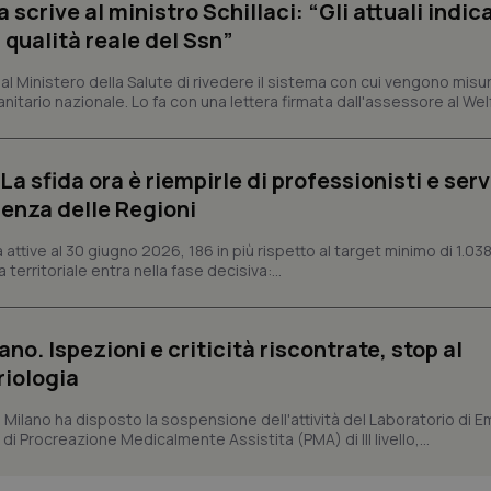
crive al ministro Schillaci: “Gli attuali indica
Fornitore
/
Dominio
Scadenza
Descrizione
 qualità reale del Ssn”
METADATA
5 mesi 4
Questo cookie viene utilizzato p
YouTube
settimane
scelte di consenso e privacy dell'
.youtube.com
interazione con il sito. Registra i
 Ministero della Salute di rivedere il sistema con cui vengono misur
del visitatore riguardo a varie pol
itario nazionale. Lo fa con una lettera firmata dall'assessore al Welf
impostazioni sulla privacy, garan
preferenze siano onorate nelle se
nt
5 mesi 3
Questo cookie viene utilizzato da
CookieScript
settimane
Script.com per ricordare le pref
www.quotidianosanita.it
a sfida ora è riempirle di professionisti e serviz
sui cookie dei visitatori. È neces
dei cookie di Cookie-Script.com 
enza delle Regioni
correttamente.
ttive al 30 giugno 2026, 186 in più rispetto al target minimo di 1.038
ish-
www.quotidianosanita.it
4
Questo cookie è impostato dall'a
settimane
abilitare il sistema di tracking a
 territoriale entra nella fase decisiva:...
2 giorni
ish-
www.quotidianosanita.it
4
Questo cookie è impostato dall'a
settimane
assegnare un identificatore generi
2 giorni
ano. Ispezioni e criticità riscontrate, stop al
riologia
1 anno 1
Questo nome di cookie è associa
Google LLC
mese
Universal Analytics, che è un a
.quotidianosanita.it
significativo del servizio di ana
i Milano ha disposto la sospensione dell'attività del Laboratorio di E
utilizzato da Google. Questo cook
per distinguere utenti unici as
di Procreazione Medicalmente Assistita (PMA) di III livello,...
generato in modo casuale come i
cliente. È incluso in ogni richiest
sito e utilizzato per calcolare i dat