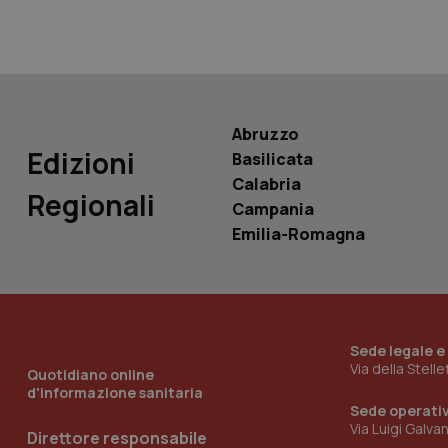
PHPSESSID
Abruzzo
Edizioni
Basilicata
_ga_KM60CM4NPH
Calabria
Regionali
Campania
Emilia-Romagna
Nome
Nome
VISITOR_INFO1_LIV
_ga_0VMQEQKQ1N
Sede legale e
__Secure-YNID
Via della Stell
Quotidiano online
d'informazione sanitaria
Sede operati
Via Luigi Galva
Direttore responsabile