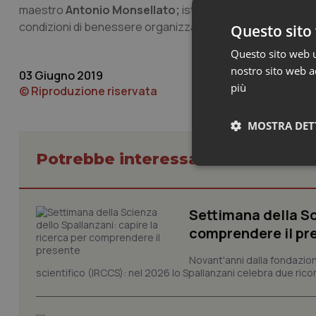
maestro
Antonio Monsellato;
istruttore per Vercelli è s
condizioni di benessere organizzativo sui luoghi di lavoro.
Questo sito 
Questo sito web ut
nostro sito web ac
03 Giugno 2019
più
© Riproduzione riservata
MOSTRA DET
Potrebbe interessarti in Piemont
Neces
Settimana della Sc
comprendere il pr
Novant'anni dalla fondazion
scientifico (IRCCS): nel 2026 lo Spallanzani celebra due rico
I cookie necessari con
e l'accesso alle aree 