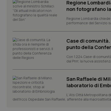
Regione Lombardia s
Nome
non fotografano la
VISITOR_PRIVACY_
Regione Lombardia chiede al
performance del Servizio san
CookieScriptConse
Case di comunità. L
punto della Confer
Con 1.224 Case di comunità a
tracking-sites-ironf
tracking-enable
dal Pnrr, la nuova assistenza
tracking-sites-ironf
session-id
San Raffaele di Mil
laboratorio di Emb
_ga
L’ Ats Città Metropolitana d
dell'Irccs Ospedale San Raffaele, afferente alla macroattività 