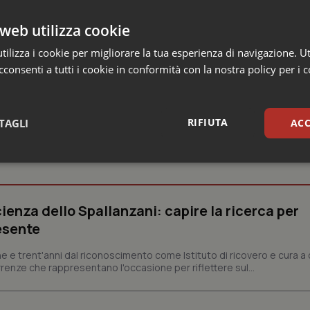
tato
Alessandro Barone.
Tra gli obiettivi anche quello di miglio
web utilizza cookie
ilizza i cookie per migliorare la tua esperienza di navigazione. Ut
consenti a tutti i cookie in conformità con la nostra policy per i 
RIFIUTA
TAGLI
ACC
e
sari
Statistici
Mar
ienza dello Spallanzani: capire la ricerca per
esente
e e trent'anni dal riconoscimento come Istituto di ricovero e cura a 
Necessari
Statistici
Marketing
rrenze che rappresentano l'occasione per riflettere sul...
tribuiscono a rendere fruibile il sito web abilitandone funzionalità di base quali la nav
protette del sito. Il sito web non è in grado di funzionare correttamente senza questi coo