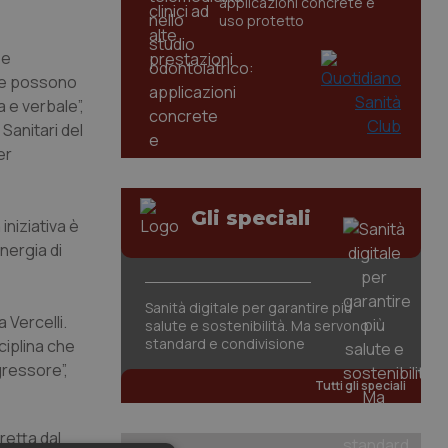
applicazioni concrete e
uso protetto
 e
che possono
a e verbale”,
Sanitari del
er
Gli speciali
iniziativa è
nergia di
Sanità digitale per garantire più
 Vercelli.
salute e sostenibilità. Ma servono
standard e condivisione
sciplina che
gressore”,
Tutti gli speciali
retta dal