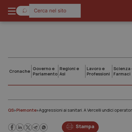
Governo e
Regioni e
Lavoro e
Scienza 
Cronache
Parlamento
Asl
Professioni
Farmaci
QS
»
Piemonte
»
Aggressioni ai sanitari. A Vercelli undici operator
Stampa