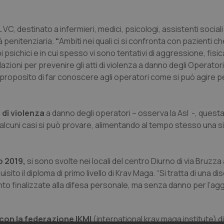
VC, destinato a infermieri, medici, psicologi, assistenti sociali
tà penitenziaria.
“
Ambiti nei quali ci si confronta con pazienti 
i psichici e in cui spesso vi sono tentativi di aggressione, fisic
zioni per prevenire gli atti di violenza a danno degli Operatori 
l proposito di far conoscere agli operatori come si può agire p
 di violenza
a danno degli operatori – osserva la Asl -, questa 
in alcuni casi si può provare, alimentando al tempo stesso una si
o 2019,
si sono svolte nei locali del centro Diurno di via Bruzza a
sito il diploma di primo livello di Krav Maga. “Si tratta di una di
nto finalizzate alla difesa personale, ma senza danno per l’ag
con la federazione IKMI
(international krav maga institute) di