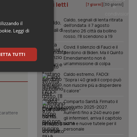
I più letti
rare le
[7 giorni]
[30 giorni]
Caldo, segnali di lenta ritirata
ilizzando il
dell'ondata: il 7 agosto
cookie.
Leggi di
restano 26 città da bollino
rosso, l'8 scendono a 19
Covid. Il silenzio di Fauci e il
perdono di Biden. Ma il Quinto
ETTA TUTTI
Emendamento non è
un’ammissione di colpa
keting
Caldo estremo, FADOI:
“Sopra i 40 gradi il corpo può
non riuscire più a disperdere
il calore”
Comparto Sanità. Firmato il
contratto 2025-2027.
Aumenti fino a 240 euro per
carattere
gli infermieri, arriva il capitolo
sull'IA e nuove tutele per il
igazione sulle pagine
personale
kie.