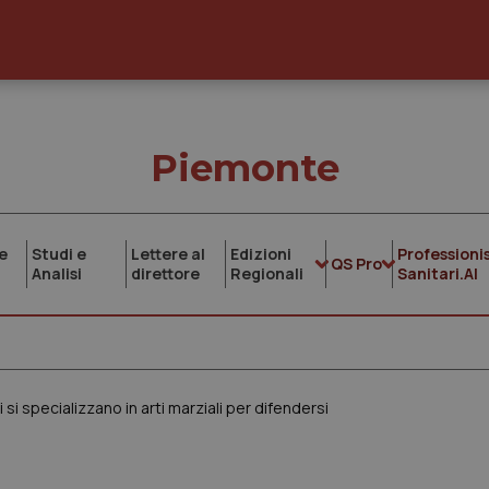
Piemonte
e
Studi e
Lettere al
Edizioni
Professionis
QS Pro
Analisi
direttore
Regionali
Sanitari.AI
i si specializzano in arti marziali per difendersi