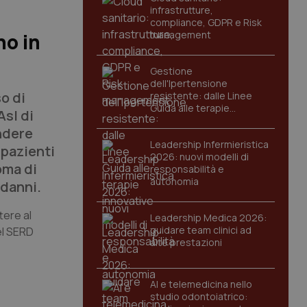
infrastrutture,
compliance, GDPR e Risk
management
no in
Gestione
dell'Ipertensione
o di
resistente: dalle Linee
Guida alle terapie
Asl di
innovative
ndere
Leadership Infermieristica
 pazienti
2026: nuovi modelli di
oma di
responsabilità e
autonomia
 danni.
tere al
Leadership Medica 2026:
guidare team clinici ad
el SERD
alte prestazioni
AI e telemedicina nello
studio odontoiatrico: