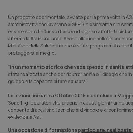
Un progetto sperimentale, avviato per la prima volta in ASL 
amministrativi che lavorano al SERD in psichiatria e in sani
essere sotto l’influsso di alcool/droghe o affetti da disturb
afferma la Asl in una nota. Anche alla luce delle Raccomanda
Ministero della Salute, il corso è stato programmato con i
proteggersi al meglio.
“In un momento storico che vede spesso in sanità atti
stata realizzata anche per ridurre l’ansia e il disagio che 
gruppo e la capacità di fare squadra”.
Le lezioni, iniziate a Ottobre 2018 e concluse a Maggi
Sono 11 gli operatori che proprio in questi giorni hanno acqui
consente di acquisire tecniche di divincolo e di contenime
evidenza la Asl.
Una occasione di formazione particolare, realizzata 