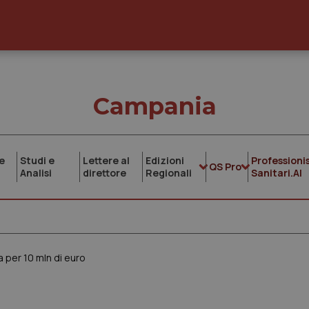
Campania
e
Studi e
Lettere al
Edizioni
Professionis
QS Pro
Analisi
direttore
Regionali
Sanitari.AI
a per 10 mln di euro