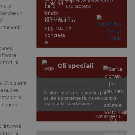
applicazioni concrete e
 nella
uso protetto
ti anche un
ci.
pletamente
dure di
software
ffetti di
Gli speciali
a C”, sistemi
 le nuove
Sanità digitale per garantire più
zza per il
salute e sostenibilità. Ma servono
standard e condivisione
biliare e
Tutti gli speciali
di tutto il
ffrire ai