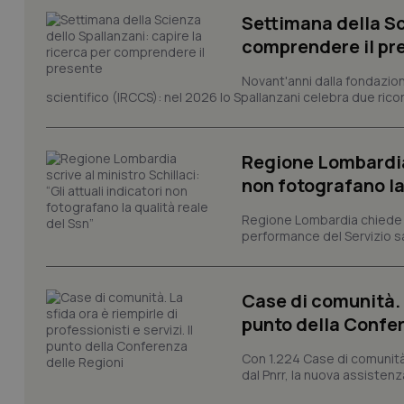
Settimana della Sc
comprendere il pr
I cookie necessari con
e l'accesso alle aree 
Novant'anni dalla fondazion
Nome
scientifico (IRCCS): nel 2026 lo Spallanzani celebra due rico
VISITOR_PRIVACY_
Regione Lombardia s
non fotografano la
CookieScriptConse
Regione Lombardia chiede al
performance del Servizio san
tracking-sites-ironf
tracking-enable
Case di comunità. L
punto della Confer
tracking-sites-ironf
session-id
Con 1.224 Case di comunità a
dal Pnrr, la nuova assistenza
_ga