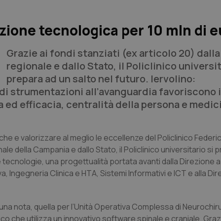
vazione tecnologica per 10 mln di 
Grazie ai fondi stanziati (ex articolo 20) dall
regionale e dallo Stato, il Policlinico universit
prepara ad un salto nel futuro. Iervolino:
di strumentazioni all’avanguardia favoriscono i
a ed efficacia, centralità della persona e medic
he e valorizzare al meglio le eccellenze del Policlinico Federico 
ale della Campania e dallo Stato, il Policlinico universitario si 
 tecnologie, una progettualità portata avanti dalla Direzione 
 Ingegneria Clinica e HTA, Sistemi Informativi e ICT e alla Di
in una nota, quella per l’Unità Operativa Complessa di Neurochiru
co che utilizza un innovativo software spinale e craniale. Grazi