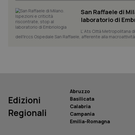
San Raffaele di Mil
laboratorio di Emb
L’ Ats Città Metropolitana d
PHPSESSID
dell'Irccs Ospedale San Raffaele, afferente alla macroattività 
_ga_KM60CM4NPH
Abruzzo
Edizioni
Basilicata
Nome
Nome
Calabria
Regionali
VISITOR_INFO1_LIV
Campania
_ga_0VMQEQKQ1N
Emilia-Romagna