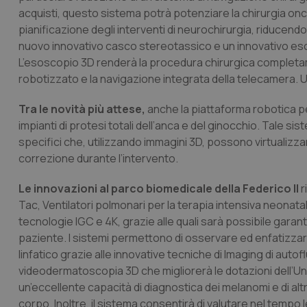
acquisti, questo sistema potrà potenziare la chirurgia onco
pianificazione degli interventi di neurochirurgia, riducendo
nuovo innovativo casco stereotassico e un innovativo esosco
L’esoscopio 3D renderà la procedura chirurgica complet
robotizzato e la navigazione integrata della telecamera. Uno 
Tra le novità più attese,
anche la piattaforma robotica per
impianti di protesi totali dell’anca e del ginocchio. Tale si
specifici che, utilizzando immagini 3D, possono virtualizzare
correzione durante l’intervento.
Le innovazioni al parco biomedicale della Federico II
r
Tac, Ventilatori polmonari per la terapia intensiva neonata
tecnologie IGC e 4K, grazie alle quali sarà possibile gara
paziente. I sistemi permettono di osservare ed enfatizzare
linfatico grazie alle innovative tecniche di Imaging di aut
videodermatoscopia 3D che migliorerà le dotazioni dell’U
un’eccellente capacità di diagnostica dei melanomi e di altri
corpo. Inoltre, il sistema consentirà di valutare nel tempo l