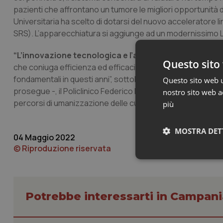
pazienti che affrontano un tumore le migliori opportunità d
Universitaria ha scelto di dotarsi del nuovo acceleratore l
SRS). L’apparecchiatura si aggiunge ad un modernissimo L
“L’innovazione tecnologica e l’acquisizione di strume
Questo sito 
che coniuga efficienza ed efficacia, centralità della pers
fondamentali in questi anni”, sottolinea il Direttore Genera
Questo sito web ut
prosegue -, il Policlinico Federico II ha la capacità di offri
nostro sito web ac
percorsi di umanizzazione delle cure rappresentando, senza 
più
MOSTRA DET
04 Maggio 2022
© Riproduzione riservata
Neces
Potrebbe interessarti in Campani