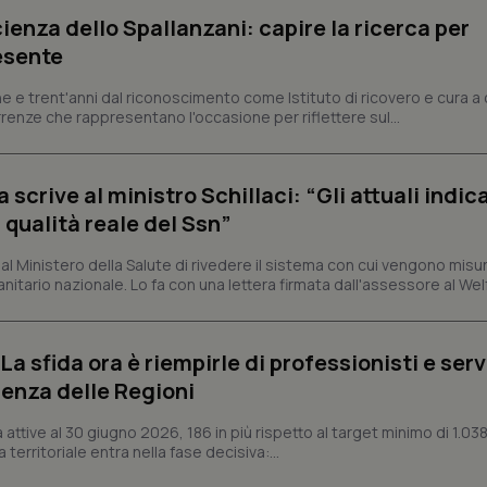
Necessari
Statistici
Marketing
ienza dello Spallanzani: capire la ricerca per
esente
tribuiscono a rendere fruibile il sito web abilitandone funzionalità di base quali la nav
protette del sito. Il sito web non è in grado di funzionare correttamente senza questi coo
e e trent'anni dal riconoscimento come Istituto di ricovero e cura a 
Fornitore
/
Dominio
Scadenza
Descrizione
rrenze che rappresentano l'occasione per riflettere sul...
METADATA
5 mesi 4
Questo cookie viene utilizzato p
YouTube
settimane
scelte di consenso e privacy dell'
.youtube.com
interazione con il sito. Registra i
del visitatore riguardo a varie pol
crive al ministro Schillaci: “Gli attuali indica
impostazioni sulla privacy, garan
preferenze siano onorate nelle se
 qualità reale del Ssn”
nt
5 mesi 3
Questo cookie viene utilizzato da
CookieScript
settimane
Script.com per ricordare le pref
www.quotidianosanita.it
 Ministero della Salute di rivedere il sistema con cui vengono misur
sui cookie dei visitatori. È neces
itario nazionale. Lo fa con una lettera firmata dall'assessore al Welf
dei cookie di Cookie-Script.com 
correttamente.
ish-
www.quotidianosanita.it
4
Questo cookie è impostato dall'a
settimane
abilitare il sistema di tracking a
a sfida ora è riempirle di professionisti e serviz
2 giorni
enza delle Regioni
ish-
www.quotidianosanita.it
4
Questo cookie è impostato dall'a
settimane
assegnare un identificatore generi
ttive al 30 giugno 2026, 186 in più rispetto al target minimo di 1.038
2 giorni
 territoriale entra nella fase decisiva:...
1 anno 1
Questo nome di cookie è associa
Google LLC
mese
Universal Analytics, che è un a
.quotidianosanita.it