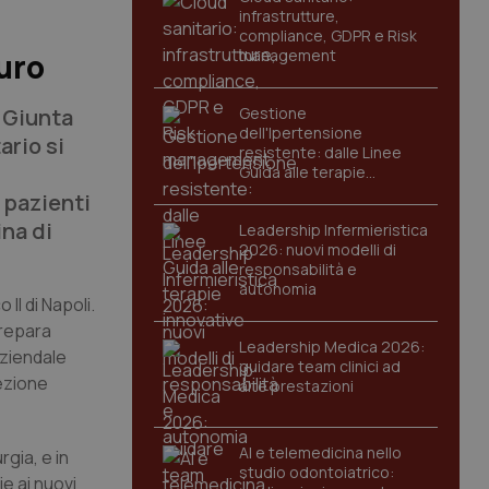
infrastrutture,
compliance, GDPR e Risk
management
euro
a Giunta
Gestione
dell'Ipertensione
ario si
resistente: dalle Linee
Guida alle terapie
innovative
 pazienti
ina di
Leadership Infermieristica
2026: nuovi modelli di
responsabilità e
autonomia
II di Napoli.
prepara
Leadership Medica 2026:
aziendale
guidare team clinici ad
rezione
alte prestazioni
AI e telemedicina nello
rgia, e in
studio odontoiatrico:
e ai nuovi