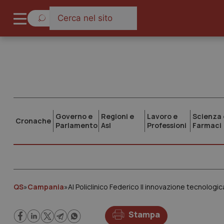
Governo e
Regioni e
Lavoro e
Scienza 
Cronache
Parlamento
Asl
Professioni
Farmaci
QS
»
Campania
»
Al Policlinico Federico II innovazione tecnologic
Stampa