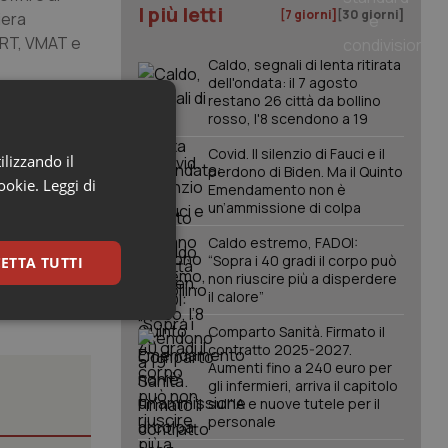
I più letti
[7 giorni]
[30 giorni]
iera
IMRT, VMAT e
Caldo, segnali di lenta ritirata
dell'ondata: il 7 agosto
restano 26 città da bollino
corso di cura
rosso, l'8 scendono a 19
i
Covid. Il silenzio di Fauci e il
Regionale –
ilizzando il
perdono di Biden. Ma il Quinto
posta,
cookie.
Leggi di
Emendamento non è
azionale”.
un’ammissione di colpa
Caldo estremo, FADOI:
“Sopra i 40 gradi il corpo può
ETTA TUTTI
non riuscire più a disperdere
il calore”
keting
Comparto Sanità. Firmato il
contratto 2025-2027.
Aumenti fino a 240 euro per
gli infermieri, arriva il capitolo
sull'IA e nuove tutele per il
personale