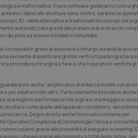
logica e malformativa. I nuovi software guideranno i chirurghi
 al minimo i danni alle strutture sane. Inoltre, saranno acquista
pio 3D, valida alternativa ai tradizionali microscopi chirurgi
amente automatizzata grazie alla presenza di un braccio com
dei primi ad essere installati in tutta Italia.
 l’ortopedia in grado di assistere il chirurgo durante le proce
stema permette di pianificare gli interventi ortopedici grazie a 
 la procedura chirurgica e fare sì che l’operatore verifichi gli e
iguarderanno anche “amplificatori di brillanza mobile con archi 
le e per adulti e molto altro. Particolarmente innovative anche
ntire una migliore performance chirurgica e una maggiore sicure
 strutture come quelle dell’apparato circolatorio, del sistema 
ofluorescenza. Degno di nota anche l’innovativo sistema per
nità Operativa Complessa di Dermatologia Clinica e consentirà
 tumori cutanei grazie alla possibilità di eseguire screening 3D 
e lesioni cutanee grazie alla mappatura total-body. Infine, per o