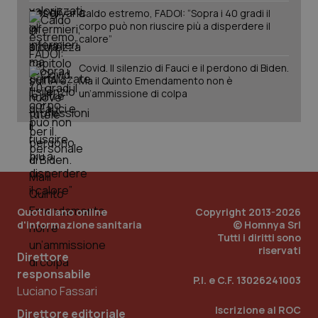
59
.info.quotidianosanitaclub.it
Caldo estremo, FADOI: “Sopra i 40 gradi il
secondi
corpo può non riuscire più a disperdere il
calore”
Covid. Il silenzio di Fauci e il perdono di Biden.
Ma il Quinto Emendamento non è
un’ammissione di colpa
ps_profile_variant
www.quotidianosanitaclub.it
1 anno
Quotidiano online
Copyright 2013-2026
d'informazione sanitaria
© Homnya Srl
Tutti i diritti sono
riservati
Direttore
responsabile
P.I. e C.F. 13026241003
Luciano Fassari
__cf_bm
29 minuti
Cloudflare Inc.
59
.hubspotusercontent-
Iscrizione al ROC
Direttore editoriale
secondi
na1.net