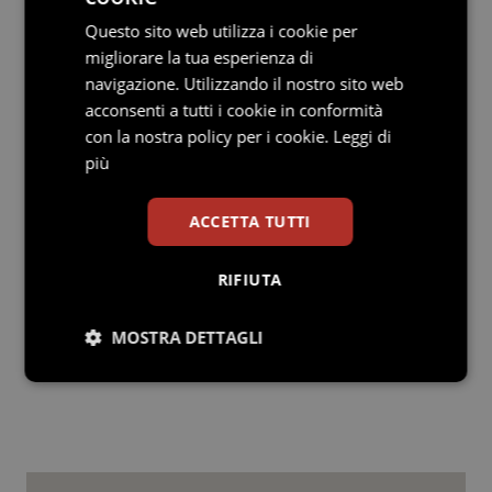
posizione di prima linea il pronto soccorso è quasi
ovunque trascurato, non essendo dotato delle risorse
Questo sito web utilizza i cookie per
umane e logistiche di cui avrebbe bisogno per
migliorare la tua esperienza di
fronteggiare il carico di lavoro. E’ l’intero sistema che
navigazione. Utilizzando il nostro sito web
va messo in sicurezza. Credo che per cominciare
acconsenti a tutti i cookie in conformità
servano tre cose: volontà politica, risorse sufficienti,
con la nostra policy per i cookie.
Leggi di
competenze progettuali.
più
Endrius Salvalaggio
ACCETTA TUTTI
RIFIUTA
Endrius Salvalaggio
15 Luglio 2019
MOSTRA DETTAGLI
© Riproduzione riservata
Necessari
Statistici
Marketing
Preferenze