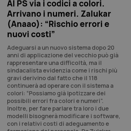
Al PS via i codici a colori.
Arrivano i numeri. Zalukar
Scienza e Farmaci
(Anaao): “Rischio errori e
Studi e Analisi
nuovi costi”
Lettere al direttore
Adeguarsi a un nuovo sistema dopo 20
anni di applicazione del vecchio può già
Edizioni Regionali
rappresentare una difficoltà, ma il
sindacalista evidenzia come i rischi più
QS Pro
gravi derivino dal fatto che il 118
continuerà ad operare con il sistema a
Professionisti Sanitari.AI
colori: “Possiamo già ipotizzare dei
possibili errori fra colori e numeri”.
Abruzzo
QS Pro Gold
Inoltre, per fare parlare tra loro i due
modelli bisognerà modificare i software,
QS Club
Newsletter
Basilicata
Artrite & artrosi
con i relativi costi di adeguamento e