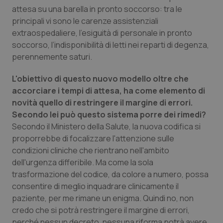
Valle D’Aosta
Oncodermatologia
attesa su una barella in pronto soccorso: tra le
principali vi sono le carenze assistenziali
Veneto
Oncoematologia
extraospedaliere, l’esiguità di personale in pronto
soccorso, l’indisponibilità di letti nei reparti di degenza,
Oncologia & Nutrizione
perennemente saturi.
L'obiettivo di questo nuovo modello oltre che
Psoriasi & pelle
accorciare i tempi di attesa, ha come elemento di
novità quello di restringere il margine di errori.
Quotidiano Cardiologia
Secondo lei può questo sistema porre dei rimedi?
Secondo il Ministero della Salute, la nuova codifica si
Quotidiano Chirurgia
proporrebbe di focalizzare l'attenzione sulle
condizioni cliniche che rientrano nell'ambito
Quotidiano Oncologia
dell'urgenza differibile. Ma come la sola
trasformazione del codice, da colore a numero, possa
Quotidiano Pediatria
consentire di meglio inquadrare clinicamente il
paziente, per me rimane un enigma. Quindi no, non
Rene & patologie urogenitali
credo che si potrà restringere il margine di errori,
perché nessun decreto, nessuna riforma potrà avere