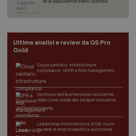
di un equivalente meno costoso
_tteu
www.quotidianosanitaclub.it
1 anno 1
mese
CookieScriptConsent
5 mesi 3
CookieScript
settiman
.quotidianosanitaclub.it
Ultime analisi e review da QS Pro
Google Privacy Policy
Gold
Cloud sanitario: infrastrutture,
compliance, GDPR e Risk management
Gestione dell'Ipertensione resistente:
dalle Linee Guida alle terapie innovative
__cf_bm
29 minuti
Cloudflare Inc.
59
.hs-analytics.net
secondi
Leadership Infermieristica 2026: nuovi
modelli di responsabilità e autonomia