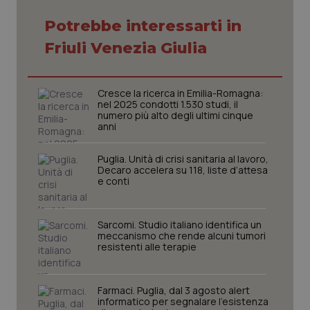
Potrebbe interessarti in
Friuli Venezia Giulia
Necessari
Statistici
Marketing
Cresce la ricerca in Emilia-Romagna:
nel 2025 condotti 1.530 studi, il
Preferenze
numero più alto degli ultimi cinque
anni
I cookie necessari contribuiscono a rendere fruibile il
sito web abilitandone funzionalità di base quali la
navigazione sulle pagine e l'accesso alle aree
Puglia. Unità di crisi sanitaria al lavoro,
protette del sito. Il sito web non è in grado di
Decaro accelera su 118, liste d’attesa
funzionare correttamente senza questi cookie.
e conti
Nome
Fornitore / Dominio
Scadenza
ps_abtest_uid
www.quotidianosanitaclub.it
1 anno
Sarcomi. Studio italiano identifica un
meccanismo che rende alcuni tumori
resistenti alle terapie
Farmaci. Puglia, dal 3 agosto alert
informatico per segnalare l’esistenza