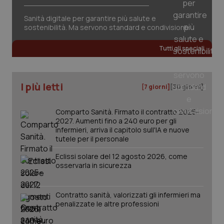
Sanità digitale per garantire più salute e
sostenibilità. Ma servono standard e condivisione
Tutti gli speciali
next-token
www.quotidianosanitaclub.it
Sessione
I più letti
[7 giorni]
[30 giorni]
__cf_bm
29 minuti
Cloudflare Inc.
Comparto Sanità. Firmato il contratto 2025-
58
.hs-scripts.com
2027. Aumenti fino a 240 euro per gli
secondi
infermieri, arriva il capitolo sull'IA e nuove
tutele per il personale
Eclissi solare del 12 agosto 2026, come
osservarla in sicurezza
Contratto sanità, valorizzati gli infermieri ma
penalizzate le altre professioni
_tteus
www.quotidianosanitaclub.it
Sessione
__cf_bm
29 minuti
Cloudflare Inc.