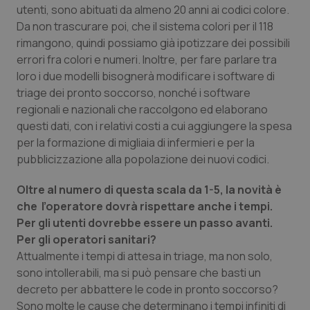
utenti, sono abituati da almeno 20 anni ai codici colore.
Piemonte
HIV
Da non trascurare poi, che il sistema colori per il 118
rimangono, quindi possiamo già ipotizzare dei possibili
errori fra colori e numeri. Inoltre, per fare parlare tra
Provincia Autonoma di Bolzano
Infezioni & Febbre
loro i due modelli bisognerà modificare i software di
triage dei pronto soccorso, nonché i software
Provincia Autonoma di Trento
Ipertensione & Scompenso
regionali e nazionali che raccolgono ed elaborano
questi dati, con i relativi costi a cui aggiungere la spesa
Puglia
Malattie rare
per la formazione di migliaia di infermieri e per la
pubblicizzazione alla popolazione dei nuovi codici.
Sardegna
Malattia di Crohn & Rettocolite Ulcerosa
Oltre al numero di questa scala da 1-5, la novità è
Sicilia
Neuroscienze & patologie neurodegenerative
che l’operatore dovrà rispettare anche i tempi.
Per gli utenti dovrebbe essere un passo avanti.
Per gli operatori sanitari?
Toscana
Obesità
Attualmente i tempi di attesa in triage, ma non solo,
sono intollerabili, ma si può pensare che basti un
Umbria
Oftalmologia
decreto per abbattere le code in pronto soccorso?
Sono molte le cause che determinano i tempi infiniti di