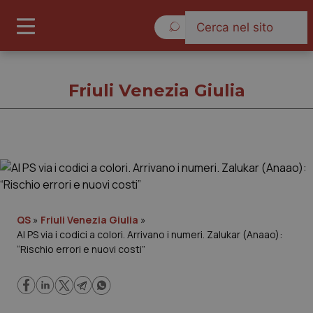
Giovedì 6 Agosto 2026
Friuli Venezia Giulia
Friuli Venezia Giulia
Cronache
QS
»
Friuli Venezia Giulia
»
Al PS via i codici a colori. Arrivano i numeri. Zalukar (Anaao):
Governo e Parlamento
“Rischio errori e nuovi costi”
Regioni e Asl
Lavoro e Professioni