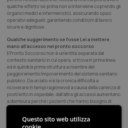
qualche effetto se prima non si interviene coprendo gli
Salute orale & impianti
organici medici e infermieristici, assicurando spazi
operativi adeguati, garantendo condizioni di lavoro
Sangue & coagulazione
sicure e dignitose.
Tiroide
Qualche suggerimento se fosse Lei a mettere
mano all’accesso nei pronto soccorso
Tumore al seno
Il Pronto Soccorso non è un’entità separata dal
contesto sanitario in cui opera, si trova in prima linea
Tumore ovarico
ed è quindi la prima struttura a risentire del
peggioramento/impoverimento del sistema sanitario
pubblico. Da un lato vi è la cronica difficoltà a
Tumori del Polmone & Testa Collo
ricoverare in tempi ragionevoli a causa della carenza di
posti letto in ospedale, dall’altra gli accessi aumentano
Tumori gastrointestinali
a dismisura perché i pazienti che hanno bisogno di
cure sul territorio, non le trovano se non in minima
Ulcera & Reflusso
parte, e allora vanno in pronto soccorso perché non
Questo sito web utilizza
sanno a chi altro rivolgersi. Ma pur essendo in una
Vaccini
cookie