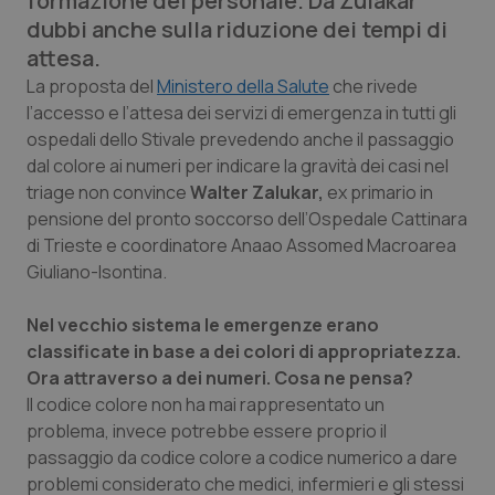
formazione del personale. Da Zulakar
Calabria
Asma & BPCO
dubbi anche sulla riduzione dei tempi di
attesa.
Campania
Car-T
La proposta del
Ministero della Salute
che rivede
l’accesso e l’attesa dei servizi di emergenza in tutti gli
Emilia-Romagna
Colesterolo & coronaropatie
ospedali dello Stivale prevedendo anche il passaggio
dal colore ai numeri per indicare la gravità dei casi nel
Friuli Venezia Giulia
Dermatite Atopica
triage non convince
Walter Zalukar,
ex primario in
pensione del pronto soccorso dell’Ospedale Cattinara
di Trieste e coordinatore Anaao Assomed Macroarea
Lazio
Diabete & glucometri
Giuliano-Isontina.
Liguria
Disturbi dell’umore
Nel vecchio sistema le emergenze erano
classificate in base a dei colori di appropriatezza.
Lombardia
Dolore
Ora attraverso a dei numeri. Cosa ne pensa?
Il codice colore non ha mai rappresentato un
Marche
Donna & Salute
problema, invece potrebbe essere proprio il
passaggio da codice colore a codice numerico a dare
Molise
Epatiti
problemi considerato che medici, infermieri e gli stessi