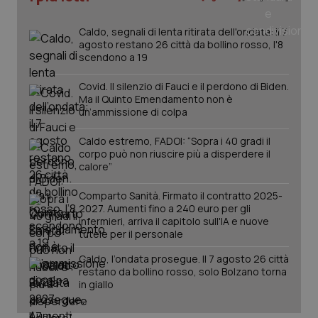
tracking-sites-ironfish-
www.quotidianosanita.it
4
tracking-enable
settim
Caldo, segnali di lenta ritirata dell'ondata: il 7
2 gior
agosto restano 26 città da bollino rosso, l'8
scendono a 19
Covid. Il silenzio di Fauci e il perdono di Biden.
tracking-sites-ironfish-
www.quotidianosanita.it
4
Ma il Quinto Emendamento non è
session-id
settim
un’ammissione di colpa
2 gior
Caldo estremo, FADOI: “Sopra i 40 gradi il
corpo può non riuscire più a disperdere il
calore”
_ga
1 anno
Google LLC
mes
.quotidianosanita.it
Comparto Sanità. Firmato il contratto 2025-
2027. Aumenti fino a 240 euro per gli
infermieri, arriva il capitolo sull'IA e nuove
tutele per il personale
Caldo, l’ondata prosegue. Il 7 agosto 26 città
restano da bollino rosso, solo Bolzano torna
in giallo