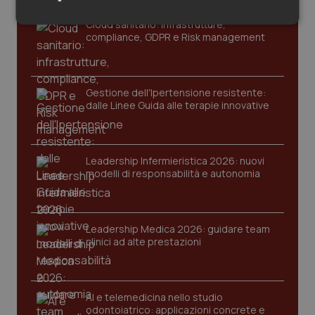
Salute orale & impianti
Cloud sanitario: infrastrutture,
Necessari
Statistici
Marketing
compliance, GDPR e Risk management
Sangue & coagulazione
Tiroide
Gestione dell'Ipertensione resistente:
dalle Linee Guida alle terapie innovative
Tumore al seno
Necessari
Statistici
Marketing
I cookie necessari contribuiscono a rendere fruibile il
Tumore ovarico
Leadership Infermieristica 2026: nuovi
sito web abilitandone funzionalità di base quali la
modelli di responsabilità e autonomia
navigazione sulle pagine e l'accesso alle aree
protette del sito. Il sito web non è in grado di
funzionare correttamente senza questi cookie.
Tumori del Polmone & Testa Collo
Nome
Fornitore
/
Dominio
Scaden
Leadership Medica 2026: guidare team
Tumori gastrointestinali
VISITOR_PRIVACY_METADATA
5 mesi
YouTube
clinici ad alte prestazioni
settim
.youtube.com
Ulcera & Reflusso
AI e telemedicina nello studio
Vaccini
odontoiatrico: applicazioni concrete e