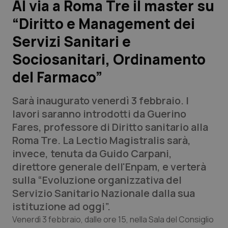
Al via a Roma Tre il master su
“Diritto e Management dei
Scienza e Farmaci
Servizi Sanitari e
Studi e Analisi
Sociosanitari, Ordinamento
del Farmaco”
Lettere al direttore
Sarà inaugurato venerdì 3 febbraio. I
Edizioni Regionali
lavori saranno introdotti da Guerino
Fares, professore di Diritto sanitario alla
QS Pro
Roma Tre. La Lectio Magistralis sarà,
invece, tenuta da Guido Carpani,
Professionisti Sanitari.AI
direttore generale dell'Enpam, e verterà
sulla “Evoluzione organizzativa del
Abruzzo
QS Pro Gold
Servizio Sanitario Nazionale dalla sua
istituzione ad oggi”.
QS Club
Newsletter
Basilicata
Artrite & artrosi
Venerdì 3 febbraio, dalle ore 15, nella Sala del Consiglio