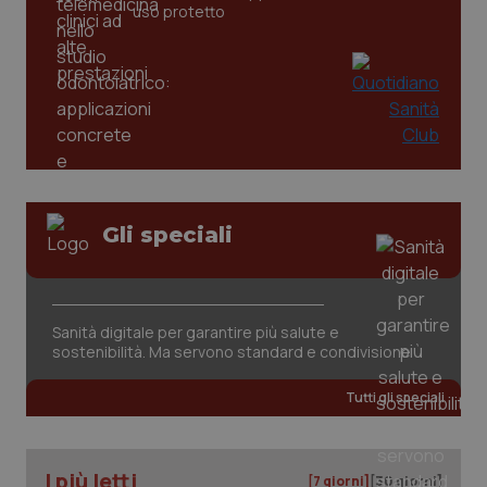
uso protetto
Gli speciali
CookieScriptConsent
5 mesi
CookieScript
settim
www.quotidianosanita.it
Sanità digitale per garantire più salute e
sostenibilità. Ma servono standard e condivisione
Tutti gli speciali
I più letti
[7 giorni]
[30 giorni]