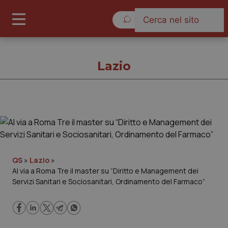
Domenica 9 Agosto 2026
Lazio
Lazio
Cronache
QS
»
Lazio
»
Al via a Roma Tre il master su “Diritto e Management dei
Governo e Parlamento
Servizi Sanitari e Sociosanitari, Ordinamento del Farmaco”
Regioni e Asl
Lavoro e Professioni