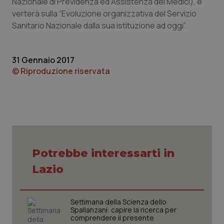
Nazionale di Previdenza ed Assistenza dei Medici), e
verterà sulla “Evoluzione organizzativa del Servizio
Piemonte
HIV
Sanitario Nazionale dalla sua istituzione ad oggi”.
Provincia Autonoma di Bolzano
Infezioni & Febbre
31 Gennaio 2017
Provincia Autonoma di Trento
Ipertensione & Scompenso
© Riproduzione riservata
Puglia
Malattie rare
Sardegna
Malattia di Crohn & Rettocolite Ulcerosa
Sicilia
Neuroscienze & patologie neurodegenerative
Potrebbe interessarti in
Lazio
Toscana
Obesità
Umbria
Oftalmologia
Settimana della Scienza dello
Spallanzani: capire la ricerca per
comprendere il presente