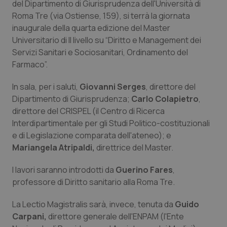
del Dipartimento di Giurisprudenza dell'Università di
Calabria
Asma & BPCO
Roma Tre (via Ostiense, 159), si terrà la giornata
inaugurale della quarta edizione del Master
Campania
Car-T
Universitario di II livello su “Diritto e Management dei
Servizi Sanitari e Sociosanitari, Ordinamento del
Emilia-Romagna
Colesterolo & coronaropatie
Farmaco”.
Friuli Venezia Giulia
Dermatite Atopica
In sala, per i saluti,
Giovanni Serges
, direttore del
Dipartimento di Giurisprudenza;
Carlo Colapietro
,
direttore del CRISPEL (il Centro di Ricerca
Lazio
Diabete & glucometri
Interdipartimentale per gli Studi Politico-costituzionali
e di Legislazione comparata dell'ateneo); e
Liguria
Disturbi dell’umore
Mariangela Atripaldi,
direttrice del Master.
Lombardia
Dolore
I lavori saranno introdotti da
Guerino Fares
,
professore di Diritto sanitario alla Roma Tre.
Marche
Donna & Salute
La Lectio Magistralis sarà, invece, tenuta da
Guido
Carpani,
direttore generale dell'ENPAM (l'Ente
Molise
Epatiti