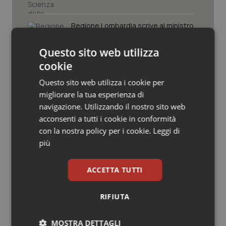
Valle D’Aosta
Oncodermatologia
Regione Lombardia scrive al ministro
Veneto
Oncoematologia
Schillaci: “Gli attuali indicatori non
fotografano la qualità reale del Ssn”
Questo sito web utilizza
Oncologia & Nutrizione
cookie
Case di comunità. La sfida ora è
Psoriasi & pelle
riempirle di professionisti e servizi. Il
Questo sito web utilizza i cookie per
punto della Conferenza delle Regioni
migliorare la tua esperienza di
Quotidiano Cardiologia
navigazione. Utilizzando il nostro sito web
acconsenti a tutti i cookie in conformità
San Raffaele di Milano. Ispezioni e
criticità riscontrate, stop al
con la nostra policy per i cookie.
Leggi di
Quotidiano Chirurgia
laboratorio di Embriologia
più
Quotidiano Oncologia
ACCETTA TUTTI
Quotidiano Pediatria
RIFIUTA
Ultime analisi e review da QS Pro
Rene & patologie urogenitali
Gold
MOSTRA DETTAGLI