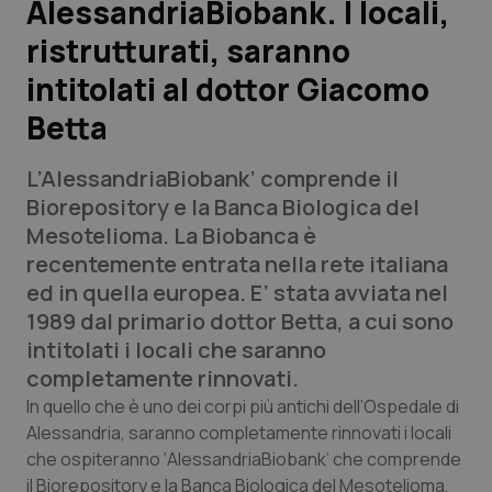
AlessandriaBiobank. I locali,
ristrutturati, saranno
Scienza e Farmaci
intitolati al dottor Giacomo
Studi e Analisi
Betta
Lettere al direttore
L’AlessandriaBiobank’ comprende il
Biorepository e la Banca Biologica del
Edizioni Regionali
Mesotelioma. La Biobanca è
recentemente entrata nella rete italiana
QS Pro
ed in quella europea. E’ stata avviata nel
1989 dal primario dottor Betta, a cui sono
Professionisti Sanitari.AI
intitolati i locali che saranno
completamente rinnovati.
Abruzzo
QS Pro Gold
In quello che è uno dei corpi più antichi dell’Ospedale di
Alessandria, saranno completamente rinnovati i locali
QS Club
Newsletter
Basilicata
Artrite & artrosi
che ospiteranno ‘AlessandriaBiobank’ che comprende
il Biorepository e la Banca Biologica del Mesotelioma,