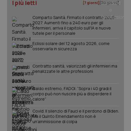
_ga_KM60CM4NPH
.quotidianosanita.it
1 anno
I più letti
[7 giorni]
[30 giorni]
mes
Comparto Sanità. Firmato il contratto 2025-
2027. Aumenti fino a 240 euro per gli
infermieri, arriva il capitolo sull'IA e nuove
tutele per il personale
Eclissi solare del 12 agosto 2026, come
osservarla in sicurezza
Fornitore
/
Nome
Scadenza
Descrizion
Dominio
Contratto sanità, valorizzati gli infermieri ma
Nome
Fornitore
/
Dominio
Scadenza
Des
_ga_0VMQEQKQ1N
.quotidianosanita.it
1 anno 1
Questo
penalizzate le altre professioni
mese
cookie
VISITOR_INFO1_LIVE
5 mesi 4
Que
Google LLC
viene
settimane
imp
.youtube.com
utilizzato
You
da Google
ten
Caldo estremo, FADOI: “Sopra i 40 gradi il
Analytics
pre
corpo può non riuscire più a disperdere il
per
del
mantener
calore”
vid
lo stato
inco
della
può
Covid. Il silenzio di Fauci e il perdono di Biden.
sessione.
det
vis
Ma il Quinto Emendamento non è
web
un’ammissione di colpa
uti
nuo