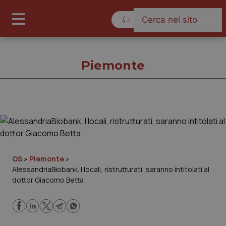
Venerdì 7 Agosto 2026
Piemonte
Piemonte
Cronache
QS
»
Piemonte
»
AlessandriaBiobank. I locali, ristrutturati, saranno intitolati al
Governo e Parlamento
dottor Giacomo Betta
Regioni e Asl
Lavoro e Professioni