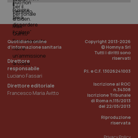
ver
dell
You
__Secure-YNID
.youtube.com
5 mesi 4
Que
settimane
imp
You
ten
pre
del
Quotidiano online
Copyright 2013-2026
vid
d'informazione sanitaria
© Homnya Srl
inco
Tutti i diritti sono
può
det
riservati
Direttore
vis
web
responsabile
uti
P.I. e C.F. 13026241003
nuo
Luciano Fassari
ver
dell
Iscrizione al ROC
Direttore editoriale
You
n.34308
Francesco Maria Avitto
Iscrizione Tribunale
YSC
Sessione
Que
Google LLC
di Roma n.115/2013
imp
.youtube.com
You
del 22/05/2013
ten
vis
Riproduzione
vid
riservata
__Secure-
.youtube.com
5 mesi 4
Que
ROLLOUT_TOKEN
settimane
imp
You
Privacy Policy