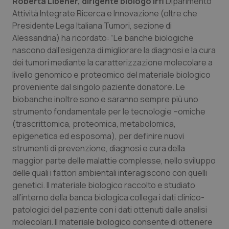
Roberta Libener, dirigente biologo Irfi
Diparimento
Salute orale & impianti
Attività Integrate Ricerca e Innovazione (oltre che
Presidente Lega Italiana Tumori, sezione di
Alessandria) ha ricordato: “Le banche biologiche
Sangue & coagulazione
nascono dall’esigenza di migliorare la diagnosi e la cura
dei tumori mediante la caratterizzazione molecolare a
Tiroide
livello genomico e proteomico del materiale biologico
proveniente dal singolo paziente donatore. Le
Tumore al seno
biobanche inoltre sono e saranno sempre più uno
strumento fondamentale per le tecnologie –omiche
Tumore ovarico
(trascrittomica, proteomica, metabolomica,
epigenetica ed esposoma), per definire nuovi
Tumori del Polmone & Testa Collo
strumenti di prevenzione, diagnosi e cura della
maggior parte delle malattie complesse, nello sviluppo
Tumori gastrointestinali
delle quali i fattori ambientali interagiscono con quelli
genetici. Il materiale biologico raccolto e studiato
all’interno della banca biologica collega i dati clinico-
Ulcera & Reflusso
patologici del paziente con i dati ottenuti dalle analisi
molecolari. Il materiale biologico consente di ottenere
Vaccini