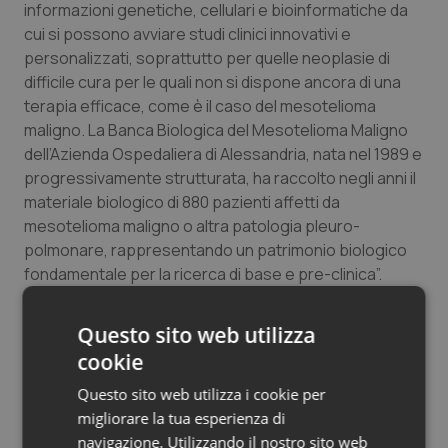
informazioni genetiche, cellulari e bioinformatiche da
cui si possono avviare studi clinici innovativi e
personalizzati, soprattutto per quelle neoplasie di
difficile cura per le quali non si dispone ancora di una
terapia efficace, come è il caso del mesotelioma
maligno. La Banca Biologica del Mesotelioma Maligno
dell’Azienda Ospedaliera di Alessandria, nata nel 1989 e
progressivamente strutturata, ha raccolto negli anni il
materiale biologico di 880 pazienti affetti da
mesotelioma maligno o altra patologia pleuro-
polmonare, rappresentando un patrimonio biologico
fondamentale per la ricerca di base e pre-clinica”.
Laura Mazzucco, dirigente biologo responsabile
Questo sito web utilizza
Emoteca
e Laboratorio Medicina rigenerativa ha
cookie
invece spiegato il ruolo del Biorepository: “Conserva
un grande numero di campioni biologici, provenienti da
Questo sito web utilizza i cookie per
ambiti multidisciplinari diversi, importanti per studi clinici
migliorare la tua esperienza di
e di ricerca, molti in particolare dall’Ematologia. Qui
navigazione. Utilizzando il nostro sito web