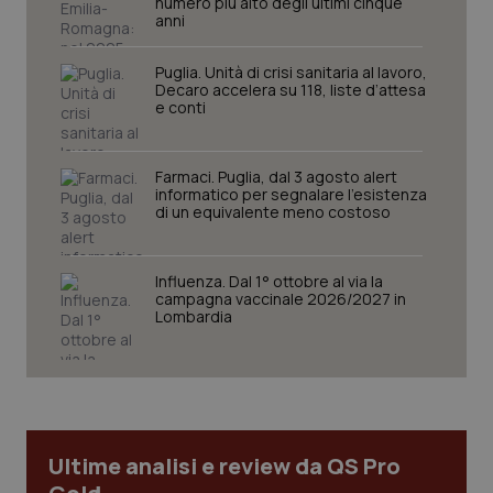
numero più alto degli ultimi cinque
settim
www.quotidianosanita.it
anni
Puglia. Unità di crisi sanitaria al lavoro,
Decaro accelera su 118, liste d’attesa
e conti
Farmaci. Puglia, dal 3 agosto alert
informatico per segnalare l’esistenza
di un equivalente meno costoso
tracking-sites-ironfish-
www.quotidianosanita.it
4
Influenza. Dal 1° ottobre al via la
tracking-enable
settim
campagna vaccinale 2026/2027 in
2 gior
Lombardia
tracking-sites-ironfish-
www.quotidianosanita.it
4
session-id
settim
2 gior
Ultime analisi e review da QS Pro