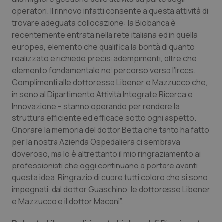
Valle D’Aosta
Oncodermatologia
operatori. Il rinnovo infatti consente a questa attività di
trovare adeguata collocazione: la Biobanca è
Veneto
Oncoematologia
recentemente entrata nella rete italiana ed in quella
europea, elemento che qualifica la bontà di quanto
Oncologia & Nutrizione
realizzato e richiede precisi adempimenti, oltre che
elemento fondamentale nel percorso verso l’Irccs.
Psoriasi & pelle
Complimenti alle dottoresse Libener e Mazzucco che,
in seno al Dipartimento Attività Integrate Ricerca e
Quotidiano Cardiologia
Innovazione – stanno operando per rendere la
struttura efficiente ed efficace sotto ogni aspetto.
Onorare la memoria del dottor Betta che tanto ha fatto
Quotidiano Chirurgia
per la nostra Azienda Ospedaliera ci sembrava
doveroso, ma lo è altrettanto il mio ringraziamento ai
Quotidiano Oncologia
professionisti che oggi continuano a portare avanti
questa idea. Ringrazio di cuore tutti coloro che si sono
Quotidiano Pediatria
impegnati, dal dottor Guaschino, le dottoresse Libener
e Mazzucco e il dottor Maconi”.
Rene & patologie urogenitali