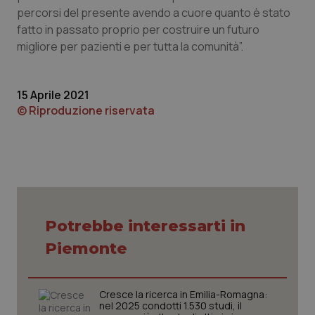
sito web abilitandone funzionalità di base quali la
percorsi del presente avendo a cuore quanto è stato
navigazione sulle pagine e l'accesso alle aree
fatto in passato proprio per costruire un futuro
protette del sito. Il sito web non è in grado di
funzionare correttamente senza questi cookie.
migliore per pazienti e per tutta la comunità”.
Nome
Fornitore
/
Dominio
Scaden
VISITOR_PRIVACY_METADATA
5 mesi
YouTube
15 Aprile 2021
settim
.youtube.com
© Riproduzione riservata
Potrebbe interessarti in
Piemonte
Cresce la ricerca in Emilia-Romagna:
nel 2025 condotti 1.530 studi, il
CookieScriptConsent
5 mesi
CookieScript