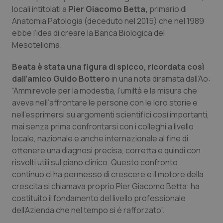
Calabria
Asma & BPCO
locali intitolati a
Pier Giacomo Betta,
primario di
Anatomia Patologia (deceduto nel 2015) che nel 1989
ebbe l’idea di creare la Banca Biologica del
Campania
Car-T
Mesotelioma.
Emilia-Romagna
Colesterolo & coronaropatie
Beata è stata una figura di spicco, ricordata così
dall’amico Guido Bottero
in una nota diramata dall’Ao:
Friuli Venezia Giulia
Dermatite Atopica
“Ammirevole per la modestia, l’umiltà e la misura che
aveva nell’affrontare le persone con le loro storie e
Lazio
Diabete & glucometri
nell’esprimersi su argomenti scientifici così importanti,
mai senza prima confrontarsi con i colleghi a livello
Liguria
Disturbi dell’umore
locale, nazionale e anche internazionale al fine di
ottenere una diagnosi precisa, corretta e quindi con
risvolti utili sul piano clinico. Questo confronto
Lombardia
Dolore
continuo ci ha permesso di crescere e il motore della
crescita si chiamava proprio Pier Giacomo Betta: ha
Marche
Donna & Salute
costituito il fondamento del livello professionale
dell’Azienda che nel tempo si è rafforzato”.
Molise
Epatiti