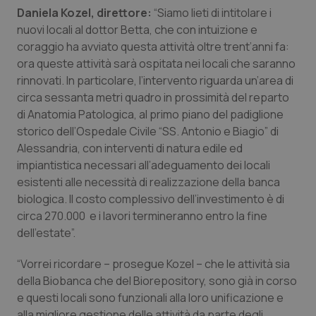
Daniela Kozel, direttore:
“Siamo lieti di intitolare i
Piemonte
HIV
nuovi locali al dottor Betta, che con intuizione e
coraggio ha avviato questa attività oltre trent’anni fa:
Provincia Autonoma di Bolzano
Infezioni & Febbre
ora queste attività sarà ospitata nei locali che saranno
rinnovati. In particolare, l’intervento riguarda un’area di
circa sessanta metri quadro in prossimità del reparto
Provincia Autonoma di Trento
Ipertensione & Scompenso
di Anatomia Patologica, al primo piano del padiglione
storico dell’Ospedale Civile “SS. Antonio e Biagio” di
Puglia
Malattie rare
Alessandria, con interventi di natura edile ed
impiantistica necessari all’adeguamento dei locali
Sardegna
Malattia di Crohn & Rettocolite Ulcerosa
esistenti alle necessità di realizzazione della banca
biologica. Il costo complessivo dell’investimento è di
Sicilia
Neuroscienze & patologie neurodegenerative
circa 270.000 e i lavori termineranno entro la fine
dell’estate”.
Toscana
Obesità
“Vorrei ricordare – prosegue Kozel – che le attività sia
della Biobanca che del Biorepository, sono già in corso
Umbria
Oftalmologia
e questi locali sono funzionali alla loro unificazione e
alla migliore gestione delle attività da parte degli