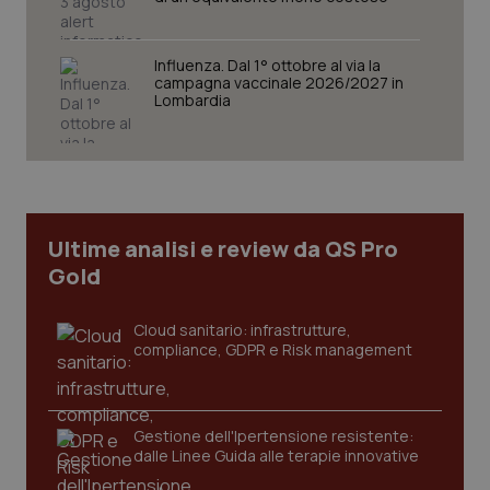
Influenza. Dal 1° ottobre al via la
campagna vaccinale 2026/2027 in
Lombardia
CookieScriptConsent
5 mesi
CookieScript
settim
www.quotidianosanita.it
Ultime analisi e review da QS Pro
Gold
Cloud sanitario: infrastrutture,
compliance, GDPR e Risk management
tracking-sites-ironfish-
www.quotidianosanita.it
4
tracking-enable
settim
Gestione dell'Ipertensione resistente:
2 gior
dalle Linee Guida alle terapie innovative