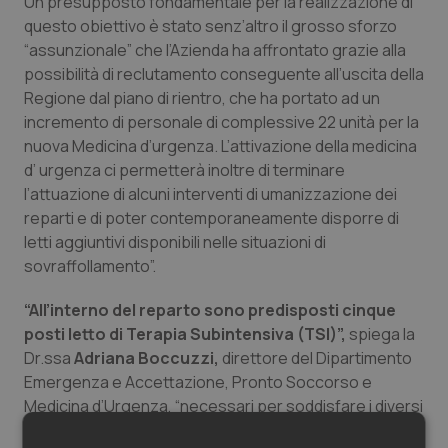
Un presupposto fondamentale per la realizzazione di
Salute orale & impianti
questo obiettivo è stato senz’altro il grosso sforzo
“assunzionale” che l’Azienda ha affrontato grazie alla
possibilità di reclutamento conseguente all’uscita della
Sangue & coagulazione
Regione dal piano di rientro, che ha portato ad un
incremento di personale di complessive 22 unità per la
Tiroide
nuova Medicina d’urgenza. L’attivazione della medicina
d’ urgenza ci permetterà inoltre di terminare
Tumore al seno
l’attuazione di alcuni interventi di umanizzazione dei
reparti e di poter contemporaneamente disporre di
Tumore ovarico
letti aggiuntivi disponibili nelle situazioni di
sovraffollamento”.
Tumori del Polmone & Testa Collo
“All’interno del reparto sono predisposti cinque
posti letto di Terapia Subintensiva (TSI)”,
Tumori gastrointestinali
spiega la
Dr.ssa
Adriana Boccuzzi,
direttore del Dipartimento
Emergenza e Accettazione, Pronto Soccorso e
Ulcera & Reflusso
Medicina d’Urgenza, “necessari per soddisfare i diversi
livelli di assistenza e cura per i pazienti acuti, al fine di
Vaccini