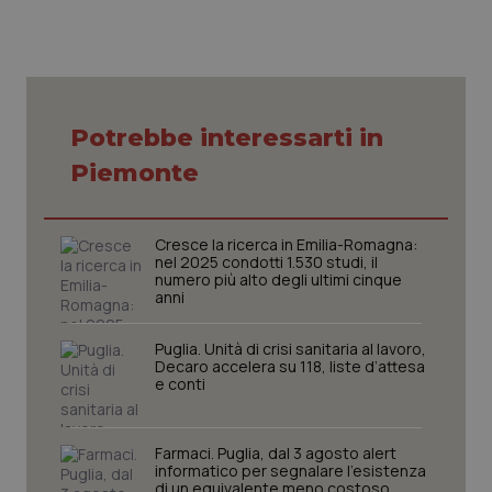
Necessari
Statistici
Marketing
Potrebbe interessarti in
I cookie necessari contribuiscono a rendere fruibile il
sito web abilitandone funzionalità di base quali la
Piemonte
navigazione sulle pagine e l'accesso alle aree
protette del sito. Il sito web non è in grado di
funzionare correttamente senza questi cookie.
Nome
Fornitore
/
Dominio
Scaden
Cresce la ricerca in Emilia-Romagna:
nel 2025 condotti 1.530 studi, il
VISITOR_PRIVACY_METADATA
5 mesi
YouTube
numero più alto degli ultimi cinque
settim
.youtube.com
anni
Puglia. Unità di crisi sanitaria al lavoro,
Decaro accelera su 118, liste d’attesa
e conti
Farmaci. Puglia, dal 3 agosto alert
informatico per segnalare l’esistenza
di un equivalente meno costoso