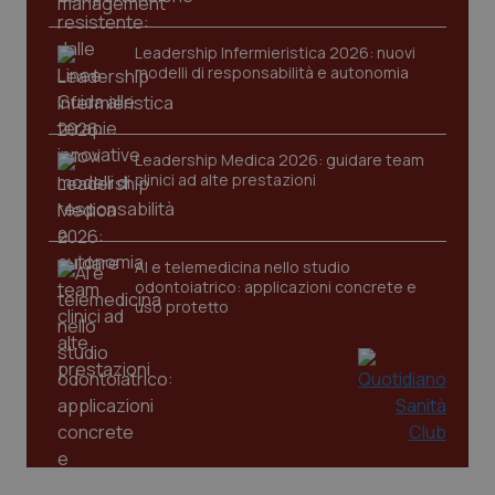
tracking-sites-ironfish-
www.quotidianosanita.it
4
Leadership Infermieristica 2026: nuovi
session-id
settim
modelli di responsabilità e autonomia
2 gior
Leadership Medica 2026: guidare team
_ga
1 anno
Google LLC
clinici ad alte prestazioni
mes
.quotidianosanita.it
AI e telemedicina nello studio
odontoiatrico: applicazioni concrete e
uso protetto