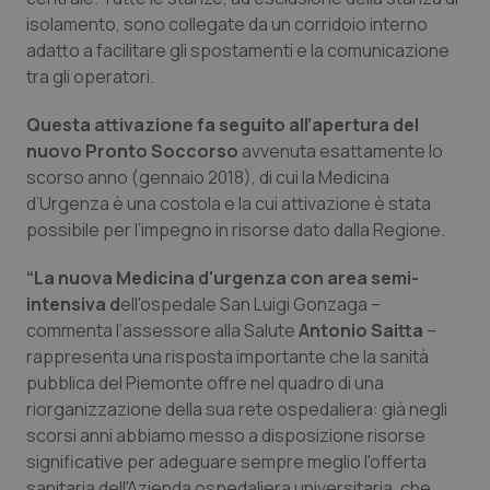
isolamento, sono collegate da un corridoio interno
Piemonte
HIV
adatto a facilitare gli spostamenti e la comunicazione
tra gli operatori.
Provincia Autonoma di Bolzano
Infezioni & Febbre
Questa attivazione fa seguito all’apertura del
nuovo Pronto Soccorso
Provincia Autonoma di Trento
Ipertensione & Scompenso
avvenuta esattamente lo
scorso anno (gennaio 2018), di cui la Medicina
d’Urgenza è una costola e la cui attivazione è stata
Puglia
Malattie rare
possibile per l’impegno in risorse dato dalla Regione.
Sardegna
Malattia di Crohn & Rettocolite Ulcerosa
“La nuova Medicina d'urgenza con area semi-
intensiva d
ell'ospedale San Luigi Gonzaga –
Sicilia
Neuroscienze & patologie neurodegenerative
commenta l’assessore alla Salute
Antonio Saitta
–
rappresenta una risposta importante che la sanità
Toscana
Obesità
pubblica del Piemonte offre nel quadro di una
riorganizzazione della sua rete ospedaliera: già negli
scorsi anni abbiamo messo a disposizione risorse
Umbria
Oftalmologia
significative per adeguare sempre meglio l'offerta
sanitaria dell'Azienda ospedaliera universitaria, che