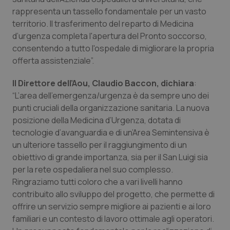
Valle D’Aosta
Oncodermatologia
rappresenta un tassello fondamentale per un vasto
territorio. Il trasferimento del reparto di Medicina
Veneto
Oncoematologia
d’urgenza completa l'apertura del Pronto soccorso,
consentendo a tutto l'ospedale di migliorare la propria
Oncologia & Nutrizione
offerta assistenziale”.
Psoriasi & pelle
Il Direttore dell’Aou, Claudio Baccon,
dichiara
:
“L’area dell’emergenza/urgenza è da sempre uno dei
punti cruciali della organizzazione sanitaria. La nuova
Quotidiano Cardiologia
posizione della Medicina d’Urgenza, dotata di
tecnologie d’avanguardia e di un’Area Semintensiva è
Quotidiano Chirurgia
un ulteriore tassello per il raggiungimento di un
obiettivo di grande importanza, sia per il San Luigi sia
Quotidiano Oncologia
per la rete ospedaliera nel suo complesso.
Ringraziamo tutti coloro che a vari livelli hanno
Quotidiano Pediatria
contribuito allo sviluppo del progetto, che permette di
offrire un servizio sempre migliore ai pazienti e ai loro
Rene & patologie urogenitali
familiari e un contesto di lavoro ottimale agli operatori.