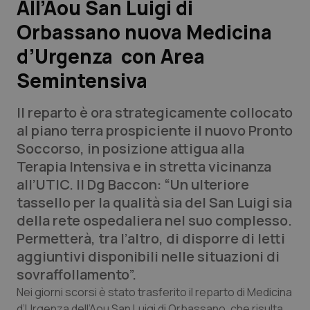
All’Aou San Luigi di
Orbassano nuova Medicina
Scienza e Farmaci
d’Urgenza con Area
Studi e Analisi
Semintensiva
Lettere al direttore
Il reparto è ora strategicamente collocato
al piano terra prospiciente il nuovo Pronto
Edizioni Regionali
Soccorso, in posizione attigua alla
Terapia Intensiva e in stretta vicinanza
QS Pro
all’UTIC. Il Dg Baccon: “Un ulteriore
tassello per la qualità sia del San Luigi sia
Professionisti Sanitari.AI
della rete ospedaliera nel suo complesso.
Permetterà, tra l’altro, di disporre di letti
Abruzzo
QS Pro Gold
aggiuntivi disponibili nelle situazioni di
sovraffollamento”.
QS Club
Newsletter
Basilicata
Artrite & artrosi
Nei giorni scorsi è stato trasferito il reparto di Medicina
d’Urgenza dell’Aou San Luigi di Orbassano, che risulta