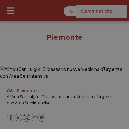
Giovedì 6 Agosto 2026
Piemonte
Piemonte
Cronache
QS
»
Piemonte
»
All’Aou San Luigi di Orbassano nuova Medicina d’Urgenza
Governo e Parlamento
con Area Semintensiva
Regioni e Asl
Lavoro e Professioni