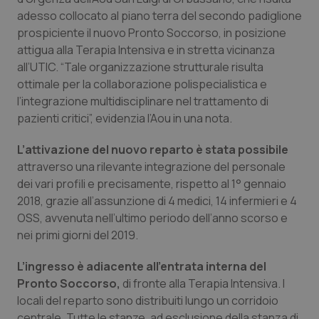
Calabria
Asma & BPCO
adesso collocato al piano terra del secondo padiglione
prospiciente il nuovo Pronto Soccorso, in posizione
Campania
Car-T
attigua alla Terapia Intensiva e in stretta vicinanza
all’UTIC. “Tale organizzazione strutturale risulta
ottimale per la collaborazione polispecialistica e
Emilia-Romagna
Colesterolo & coronaropatie
l’integrazione multidisciplinare nel trattamento di
pazienti critici”, evidenzia l’Aou in una nota.
Friuli Venezia Giulia
Dermatite Atopica
L’attivazione del nuovo reparto è stata possibile
Lazio
Diabete & glucometri
attraverso una rilevante integrazione del personale
dei vari profili e precisamente, rispetto al 1° gennaio
Liguria
Disturbi dell’umore
2018, grazie all’assunzione di 4 medici, 14 infermieri e 4
OSS, avvenuta nell’ultimo periodo dell’anno scorso e
Lombardia
Dolore
nei primi giorni del 2019.
L’ingresso è adiacente all’entrata interna del
Marche
Donna & Salute
Pronto Soccorso,
di fronte alla Terapia Intensiva. I
locali del reparto sono distribuiti lungo un corridoio
Molise
Epatiti
centrale. Tutte le stanze, ad esclusione della stanza di