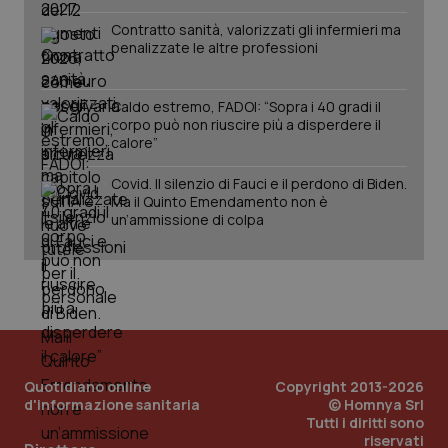
Contratto sanità, valorizzati gli infermieri ma
penalizzate le altre professioni
Caldo estremo, FADOI: “Sopra i 40 gradi il
corpo può non riuscire più a disperdere il
_ga_KM60CM4NPH
.quotidianosanita.it
1 anno
calore”
mes
Covid. Il silenzio di Fauci e il perdono di Biden.
Ma il Quinto Emendamento non è
un’ammissione di colpa
Fornitore
/
Nome
Scadenza
Descrizion
Dominio
Nome
Fornitore
/
Dominio
Scadenza
Des
_ga_0VMQEQKQ1N
.quotidianosanita.it
1 anno 1
Questo
mese
cookie
VISITOR_INFO1_LIVE
5 mesi 4
Que
Google LLC
Quotidiano online
Copyright 2013-2026
viene
settimane
imp
.youtube.com
d'informazione sanitaria
© Homnya Srl
utilizzato
You
da Google
Tutti i diritti sono
ten
Analytics
pre
riservati
per