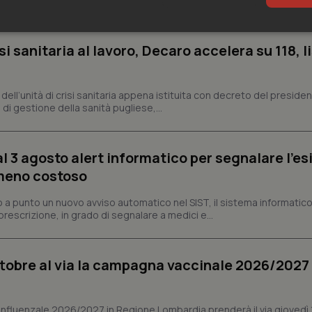
, il dato più alto dal 2020 a oggi....
sari
Statistici
Mar
si sanitaria al lavoro, Decaro accelera su 118, l
a, dell’unità di crisi sanitaria appena istituita con decreto del preside
di gestione della sanità pugliese,...
Necessari
Statistici
Marketing
al 3 agosto alert informatico per segnalare l’es
tribuiscono a rendere fruibile il sito web abilitandone funzionalità di base quali la nav
protette del sito. Il sito web non è in grado di funzionare correttamente senza questi coo
 meno costoso
Fornitore
/
Dominio
Scadenza
Descrizione
a punto un nuovo avviso automatico nel SIST, il sistema informatico 
METADATA
5 mesi 4
Questo cookie viene utilizzato p
YouTube
prescrizione, in grado di segnalare a medici e...
settimane
scelte di consenso e privacy dell'
.youtube.com
interazione con il sito. Registra i
del visitatore riguardo a varie pol
impostazioni sulla privacy, garan
preferenze siano onorate nelle se
ottobre al via la campagna vaccinale 2026/2027 
nt
5 mesi 3
Questo cookie viene utilizzato da
CookieScript
settimane
Script.com per ricordare le pref
www.quotidianosanita.it
sui cookie dei visitatori. È neces
dei cookie di Cookie-Script.com 
nfluenzale 2026/2027 in Regione Lombardia prenderà il via giovedì 