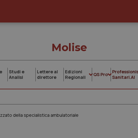
Molise
e
Studi e
Lettere al
Edizioni
Professionis
QS Pro
Analisi
direttore
Regionali
Sanitari.AI
lizzato della specialistica ambulatoriale