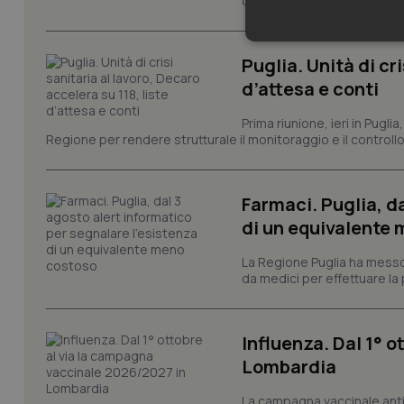
condotti dalla rete regionale
Neces
Puglia. Unità di cri
d’attesa e conti
Prima riunione, ieri in Pugli
Regione per rendere strutturale il monitoraggio e il controllo 
Farmaci. Puglia, d
I cookie necessari con
e l'accesso alle aree 
di un equivalente
Nome
La Regione Puglia ha messo 
VISITOR_PRIVACY_
da medici per effettuare la 
Influenza. Dal 1° 
CookieScriptConse
Lombardia
La campagna vaccinale anti