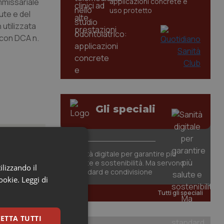
ommissariale
applicazioni concrete e
uso protetto
ute e del
 utilizzata
. con DCA n.
Gli speciali
Sanità digitale per garantire più
salute e sostenibilità. Ma servono
ilizzando il
standard e condivisione
cookie.
Leggi di
, il
Tutti gli speciali
li studi
ETTA TUTTI