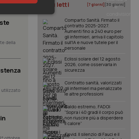
I più letti
[7 giorni]
[30 giorni]
keting
Comparto Sanità. Firmato il
iste
contratto 2025-2027.
Aumenti fino a 240 euro per
gli infermieri, arriva il capitolo
nte della
sull'IA e nuove tutele per il
personale
Eclissi solare del 12 agosto
2026, come osservarla in
istenza
sicurezza
igazione sulle pagine
kie.
Contratto sanità, valorizzati
gli infermieri ma penalizzate
utilizzato
le altre professioni
er memorizzare le
utente per la loro
 dati sul consenso
Caldo estremo, FADOI:
itiche e
tendo che le loro
“Sopra i 40 gradi il corpo può
ssioni future.
in
non riuscire più a disperdere
il calore”
l servizio Cookie-
erenze di consenso
sario che il banner
Covid. Il silenzio di Fauci e il
funzioni
1° ottobre