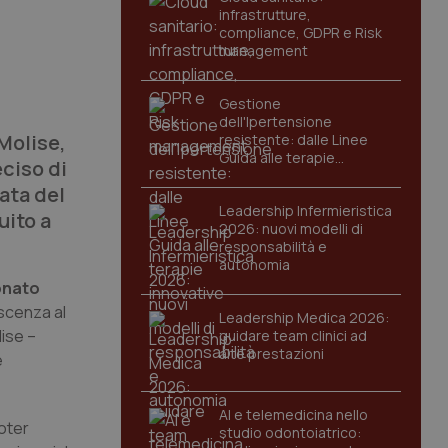
infrastrutture,
compliance, GDPR e Risk
management
Gestione
dell'Ipertensione
Molise,
resistente: dalle Linee
Guida alle terapie
eciso di
innovative
zata del
Leadership Infermieristica
uito a
2026: nuovi modelli di
responsabilità e
autonomia
nato
oscenza al
Leadership Medica 2026:
lise –
guidare team clinici ad
alte prestazioni
e
AI e telemedicina nello
poter
studio odontoiatrico: