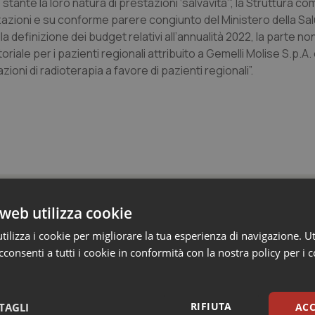
 stante la loro natura di prestazioni ‘salvavita’”, la Struttura c
zazioni e su conforme parere congiunto del Ministero della Sal
 definizione dei budget relativi all’annualità 2022, la parte non
oriale per i pazienti regionali attribuito a Gemelli Molise S.p.A
ioni di radioterapia a favore di pazienti regionali”.
web utilizza cookie
ilizza i cookie per migliorare la tua esperienza di navigazione. Ut
consenti a tutti i cookie in conformità con la nostra policy per i 
n Emilia-Romagna: nel 2025 condotti 1.530 studi
gli ultimi cinque anni
ca sanitaria in Emilia-Romagna. Il 2025 è stato un anno record: 1.530 g
RIFIUTA
TAGLI
ACC