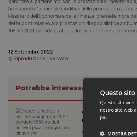
garantire ai pazienti molisani le prestazioni di radioterapia,
ha disposto, “a parziale modifica delle precedenti autoriz
Ministero dell’Economia e delle Finanze, che nelle more della
del budget relativo alle prestazioni di specialistica ambulat
108 del 2021, sia indirizzato esclusivamente verso le prestaz
12 Settembre 2022
© Riproduzione riservata
Potrebbe interessarti in Molise
Questo sito 
Questo sito web ut
nostro sito web ac
Cresce la ricerca i
più
numero più alto de
Cresce il volume della ricer
MOSTRA DET