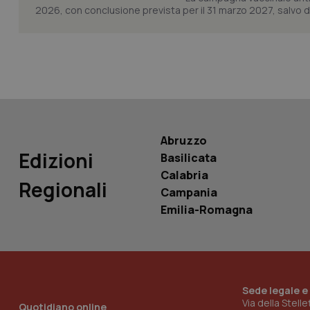
2026, con conclusione prevista per il 31 marzo 2027, salvo div
tracking-sites-ironf
tracking-enable
tracking-sites-ironf
session-id
_ga
Abruzzo
Edizioni
Basilicata
Calabria
Regionali
Campania
PHPSESSID
Emilia-Romagna
Sede legale e
_ga_KM60CM4NPH
Via della Stell
Quotidiano online