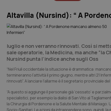
Altavilla (Nursind): “ A Pord
luglio e non verranno rinnovati. Così si metton
sale operatorie, la Medicina, ma anche “la Ch
Nursind punta l’indice anche sugli Oss
“Nel Friuli occidentale la situazione è drammatica: manca
termineranno l’attività il primo giugno, mentre altri 21 Infe
rinnovati”. A lanciare l'allarme è il segretario provinciale de
“A questo si aggiunge il personale già ‘cessato’ e parzialme
specialistici, per esempio la dialisi di San Vito al Tagliame
la Chirurgia di Pordenone e la Salute Mentale di Maniago. U
Socio-Sanitari. Le azioni da intraprendere sono, quindi, la 