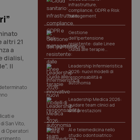
infrastrutture,
compliance, GDPR e Risk
management
ri”
minato
Gestione
dell'Ipertensione
 altri 21
resistente: dalle Linee
nza a
Guida alle terapie
innovative
 dialisi,
”. Il
Leadership Infermieristica
2026: nuovi modelli di
responsabilità e
autonomia
 determinato
anno
Leadership Medica 2026:
guidare team clinici ad
alte prestazioni
icati e
di San Vito,
AI e telemedicina nello
 di Operatori
studio odontoiatrico:
corrimento