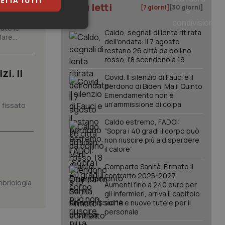
ETTA TUTTI
I più letti
[7 giorni]
[30 giorni]
ate le
keting
Caldo, segnali di lenta ritirata
are...
dell'ondata: il 7 agosto
restano 26 città da bollino
rosso, l'8 scendono a 19
i. Il
Covid. Il silenzio di Fauci e il
perdono di Biden. Ma il Quinto
Emendamento non è
un’ammissione di colpa
 fissato
igazione sulle pagine
Caldo estremo, FADOI:
kie.
“Sopra i 40 gradi il corpo può
non riuscire più a disperdere
il calore”
er memorizzare le
utente per la loro
Comparto Sanità. Firmato il
 dati sul consenso
contratto 2025-2027.
itiche e
mbriologia
Aumenti fino a 240 euro per
tendo che le loro
ssioni future.
gli infermieri, arriva il capitolo
sull'IA e nuove tutele per il
l servizio Cookie-
personale
erenze di consenso
sario che il banner