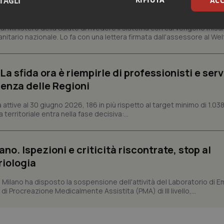
TAGLI
ACC
 qualità reale del Ssn”
 Ministero della Salute di rivedere il sistema con cui vengono misur
sari
Statistici
Mar
itario nazionale. Lo fa con una lettera firmata dall'assessore al Welf
a sfida ora è riempirle di professionisti e serviz
enza delle Regioni
Necessari
Statistici
Marketing
ttive al 30 giugno 2026, 186 in più rispetto al target minimo di 1.038
 territoriale entra nella fase decisiva:...
tribuiscono a rendere fruibile il sito web abilitandone funzionalità di base quali la nav
protette del sito. Il sito web non è in grado di funzionare correttamente senza questi coo
Fornitore
/
Dominio
Scadenza
Descrizione
ano. Ispezioni e criticità riscontrate, stop al
METADATA
5 mesi 4
Questo cookie viene utilizzato p
YouTube
riologia
settimane
scelte di consenso e privacy dell'
.youtube.com
interazione con il sito. Registra i
del visitatore riguardo a varie pol
i Milano ha disposto la sospensione dell'attività del Laboratorio di E
impostazioni sulla privacy, garan
di Procreazione Medicalmente Assistita (PMA) di III livello,...
preferenze siano onorate nelle se
nt
5 mesi 3
Questo cookie viene utilizzato da
CookieScript
settimane
Script.com per ricordare le pref
www.quotidianosanita.it
sui cookie dei visitatori. È neces