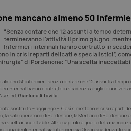
enone mancano almeno 50 Infermie
“Senza contare che 12 assunti a tempo deter
termineranno l’attività il primo giugno, mentre
Infermieri interinali hanno contratto in scade
o in crisi reparti delicati e specialistici”, come
irurgia” di Pordenone: “Una scelta inaccettabile
no almeno 50 infermieri, senza contare che 12 assunti a tempo
rmieri interinali hanno contratto in scadenza a luglio e non verr
l Nursind,
Gianluca Altavilla
.
nte sostituito – aggiunge -. Così si mettono in crisi reparti del
nto, la sala operatoria di Pordenone, la Medicina di Pordenone e 
na scelta inaccettabile. Altro capitolo è quello della mancanza
proroga degli interinali sia Infermieri sia Oss in scadenza, lo s