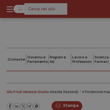
Governo e
Regioni e
Lavoro e
Scienza 
Cronache
Parlamento
Asl
Professioni
Farmaci
QS
»
Friuli Venezia Giulia
»
Altavilla (Nursind): “ A Pordenone ma
Stampa