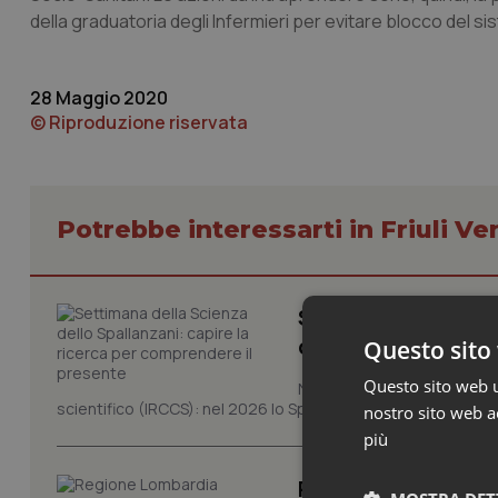
della graduatoria degli Infermieri per evitare blocco del s
28 Maggio 2020
© Riproduzione riservata
Potrebbe interessarti in Friuli Ve
Settimana della Sc
comprendere il pr
Questo sito 
Questo sito web ut
Novant'anni dalla fondazion
scientifico (IRCCS): nel 2026 lo Spallanzani celebra due rico
nostro sito web ac
più
Regione Lombardia s