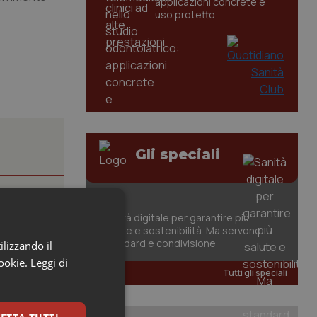
applicazioni concrete e
uso protetto
Gli speciali
Sanità digitale per garantire più
salute e sostenibilità. Ma servono
standard e condivisione
ilizzando il
carattere
cookie.
Leggi di
Tutti gli speciali
tori