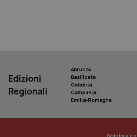
tracking-sites-ironf
tracking-enable
tracking-sites-ironf
session-id
_ga
Abruzzo
Edizioni
Basilicata
Calabria
Regionali
Campania
PHPSESSID
Emilia-Romagna
_ga_KM60CM4NPH
Sede legale e