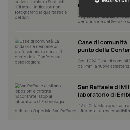
MOSTRA DET
non fotografano la
Regione Lombardia chiede al
Neces
performance del Servizio san
Case di comunità. L
punto della Confer
Con 1.224 Case di comunità a
dal Pnrr, la nuova assistenza
I cookie necessari con
e l'accesso alle aree 
Nome
San Raffaele di Mil
VISITOR_PRIVACY_
laboratorio di Emb
L’ Ats Città Metropolitana d
dell'Irccs Ospedale San Raffaele, afferente alla macroattività 
CookieScriptConse