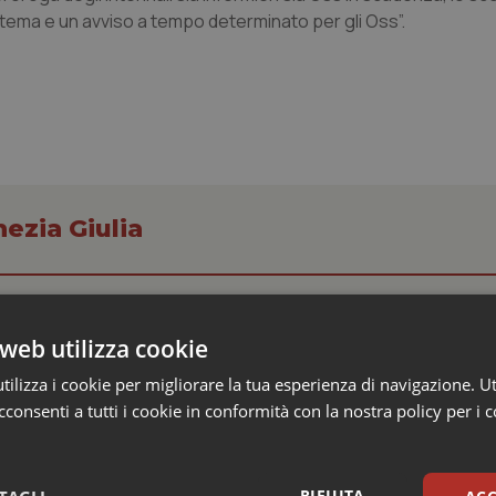
istema e un avviso a tempo determinato per gli Oss”.
nezia Giulia
ienza dello Spallanzani: capire la ricerca per
esente
web utilizza cookie
ilizza i cookie per migliorare la tua esperienza di navigazione. Ut
e e trent'anni dal riconoscimento come Istituto di ricovero e cura a 
rrenze che rappresentano l'occasione per riflettere sul...
consenti a tutti i cookie in conformità con la nostra policy per i 
crive al ministro Schillaci: “Gli attuali indica
RIFIUTA