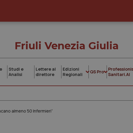
Friuli Venezia Giulia
e
Studi e
Lettere al
Edizioni
Professionis
QS Pro
Analisi
direttore
Regionali
Sanitari.AI
ncano almeno 50 Infermieri”