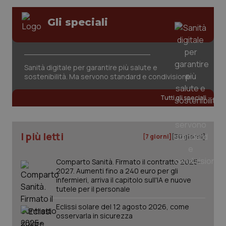
Gli speciali
tracking-sites-ironfish-
www.quotidianosanita.it
4
session-id
settim
2 gior
Sanità digitale per garantire più salute e
sostenibilità. Ma servono standard e condivisione
_ga
1 anno
Google LLC
mes
.quotidianosanita.it
Tutti gli speciali
I più letti
[7 giorni]
[30 giorni]
Comparto Sanità. Firmato il contratto 2025-
2027. Aumenti fino a 240 euro per gli
infermieri, arriva il capitolo sull'IA e nuove
tutele per il personale
Eclissi solare del 12 agosto 2026, come
osservarla in sicurezza