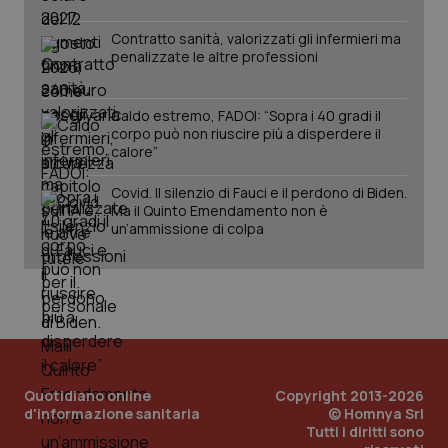
Contratto sanità, valorizzati gli infermieri ma
penalizzate le altre professioni
Caldo estremo, FADOI: “Sopra i 40 gradi il
corpo può non riuscire più a disperdere il
calore”
Covid. Il silenzio di Fauci e il perdono di Biden.
Ma il Quinto Emendamento non è
PHPSESSID
Sessio
PHP.net
un’ammissione di colpa
www.quotidianosanita.it
Quotidiano online
Copyright 2013-2026
d'informazione sanitaria
© Homnya Srl
Tutti i diritti sono