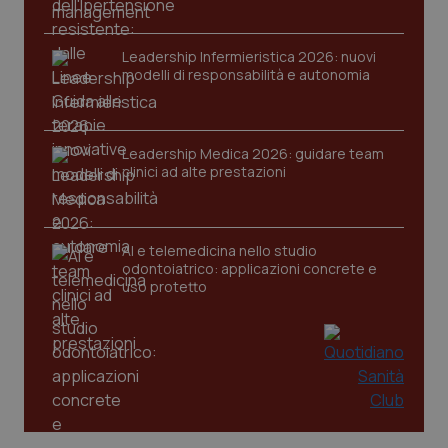
Leadership Infermieristica 2026: nuovi
modelli di responsabilità e autonomia
CookieScriptConsent
5 mesi
CookieScript
settim
www.quotidianosanita.it
Leadership Medica 2026: guidare team
clinici ad alte prestazioni
AI e telemedicina nello studio
odontoiatrico: applicazioni concrete e
uso protetto
tracking-sites-ironfish-
www.quotidianosanita.it
4
tracking-enable
settim
2 gior