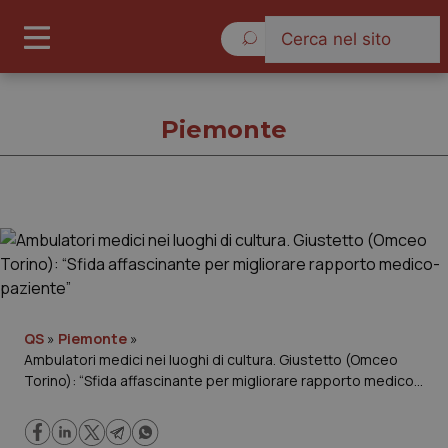
Giovedì 6 Agosto 2026
Piemonte
Piemonte
Cronache
Governo e Parlamento
QS
»
Piemonte
»
Ambulatori medici nei luoghi di cultura. Giustetto (Omceo
Torino): “Sfida affascinante per migliorare rapporto medico-
Regioni e Asl
paziente”
Lavoro e Professioni