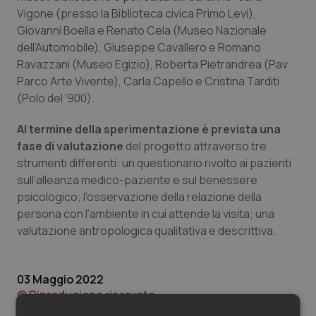
Valle D’Aosta
Oncodermatologia
Vigone (presso la Biblioteca civica Primo Levi),
Giovanni Boella e Renato Cela (Museo Nazionale
Veneto
Oncoematologia
dell’Automobile), Giuseppe Cavallero e Romano
Ravazzani (Museo Egizio), Roberta Pietrandrea (Pav
Oncologia & Nutrizione
Parco Arte Vivente), Carla Capello e Cristina Tarditi
(Polo del ‘900).
Psoriasi & pelle
Al termine della sperimentazione è prevista una
fase di valutazione
del progetto attraverso tre
Quotidiano Cardiologia
strumenti differenti: un questionario rivolto ai pazienti
sull’alleanza medico-paziente e sul benessere
Quotidiano Chirurgia
psicologico; l’osservazione della relazione della
persona con l’ambiente in cui attende la visita; una
Quotidiano Oncologia
valutazione antropologica qualitativa e descrittiva.
Quotidiano Pediatria
03 Maggio 2022
© Riproduzione riservata
Rene & patologie urogenitali