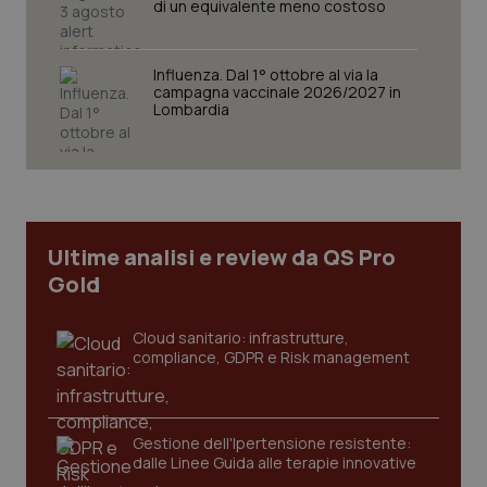
di un equivalente meno costoso
Influenza. Dal 1° ottobre al via la
campagna vaccinale 2026/2027 in
Necessari
Statistici
Marketing
Lombardia
I cookie necessari contribuiscono a rendere fruibile il
sito web abilitandone funzionalità di base quali la
navigazione sulle pagine e l'accesso alle aree
protette del sito. Il sito web non è in grado di
funzionare correttamente senza questi cookie.
Nome
Fornitore
/
Dominio
Scaden
Ultime analisi e review da QS Pro
VISITOR_PRIVACY_METADATA
5 mesi
YouTube
Gold
settim
.youtube.com
Cloud sanitario: infrastrutture,
compliance, GDPR e Risk management
Gestione dell'Ipertensione resistente:
dalle Linee Guida alle terapie innovative