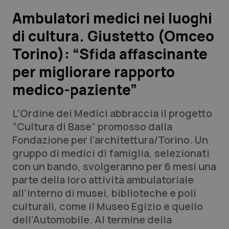
Ambulatori medici nei luoghi
Scienza e Farmaci
di cultura. Giustetto (Omceo
Torino): “Sfida affascinante
Studi e Analisi
per migliorare rapporto
Lettere al direttore
medico-paziente”
Edizioni Regionali
L’Ordine dei Medici abbraccia il progetto
“Cultura di Base” promosso dalla
QS Pro
Fondazione per l’architettura/Torino. Un
gruppo di medici di famiglia, selezionati
Professionisti Sanitari.AI
con un bando, svolgeranno per 6 mesi una
parte della loro attività ambulatoriale
Abruzzo
QS Pro Gold
all’interno di musei, biblioteche e poli
culturali, come il Museo Egizio e quello
QS Club
Newsletter
Basilicata
Artrite & artrosi
dell’Automobile. Al termine della