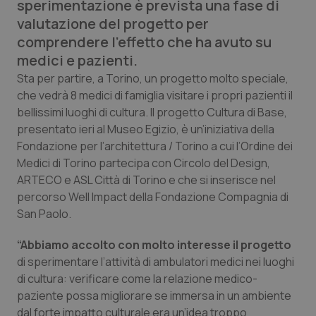
sperimentazione è prevista una fase di
Calabria
Asma & BPCO
valutazione del progetto per
comprendere l’effetto che ha avuto su
Campania
Car-T
medici e pazienti.
Sta per partire, a Torino, un progetto molto speciale,
Emilia-Romagna
Colesterolo & coronaropatie
che vedrà 8 medici di famiglia visitare i propri pazienti il
bellissimi luoghi di cultura. Il progetto Cultura di Base,
Friuli Venezia Giulia
Dermatite Atopica
presentato ieri al Museo Egizio, è un’iniziativa della
Fondazione per l’architettura / Torino a cui l’Ordine dei
Lazio
Diabete & glucometri
Medici di Torino partecipa con Circolo del Design,
ARTECO e ASL Città di Torino e che si inserisce nel
Liguria
Disturbi dell’umore
percorso Well Impact della Fondazione Compagnia di
San Paolo.
Lombardia
Dolore
“Abbiamo accolto con molto interesse il progetto
di sperimentare l’attività di ambulatori medici nei luoghi
Marche
Donna & Salute
di cultura: verificare come la relazione medico-
paziente possa migliorare se immersa in un ambiente
Molise
Epatiti
dal forte impatto culturale era un’idea troppo