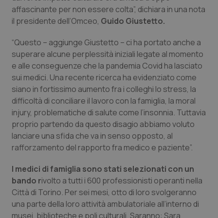
affascinante per non essere colta”, dichiara in una nota
Piemonte
HIV
il presidente dell’Omceo,
Guido Giustetto.
Provincia Autonoma di Bolzano
Infezioni & Febbre
“Questo – aggiunge Giustetto – ci ha portato anche a
superare alcune perplessità iniziali legate al momento
e alle conseguenze che la pandemia Covid ha lasciato
Provincia Autonoma di Trento
Ipertensione & Scompenso
sui medici. Una recente ricerca ha evidenziato come
siano in fortissimo aumento fra i colleghi lo stress, la
Puglia
Malattie rare
difficoltà di conciliare il lavoro con la famiglia, la moral
injury, problematiche di salute come l’insonnia. Tuttavia
Sardegna
Malattia di Crohn & Rettocolite Ulcerosa
proprio partendo da questo disagio abbiamo voluto
lanciare una sfida che va in senso opposto, al
Sicilia
Neuroscienze & patologie neurodegenerative
rafforzamento del rapporto fra medico e paziente”.
Toscana
Obesità
I medici di famiglia sono stati selezionati con un
bando r
ivolto a tutti i 600 professionisti operanti nella
Città di Torino. Per sei mesi, otto di loro svolgeranno
Umbria
Oftalmologia
una parte della loro attività ambulatoriale all’interno di
musei, biblioteche e poli culturali. Saranno: Sara