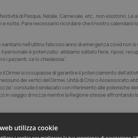
e festività di Pasqua, Natale, Carnevale, etc., non esistono. Le at
 notte. Pare necessario ricordare che il nostro calendario l
 sanitario nell’ultimo faticoso anno di emergenza covid non si 
l personale è potenziato: abbiamo saltato ferie, riposi, recu
 i pazienti, ce lo chiedesse”.
l Dirmei si occupasse di garantire il potenziamento dell’attivi
e nessuno dei vertici del Dirmei, Unità di Crisi o Assessorato ab
nozze”, conclude il sindacato con riferimento alle polemiche de
cò in viaggio di nozze mentre la Regione stesse affrontando 
web utilizza cookie
ilizza i cookie per migliorare la tua esperienza di navigazione. Ut