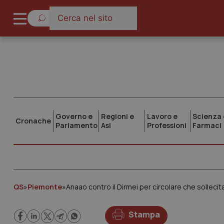
Governo e
Regioni e
Lavoro e
Scienza 
Cronache
Parlamento
Asl
Professioni
Farmaci
QS
»
Piemonte
»
Anaao contro il Dirmei per circolare che sollecit
Stampa