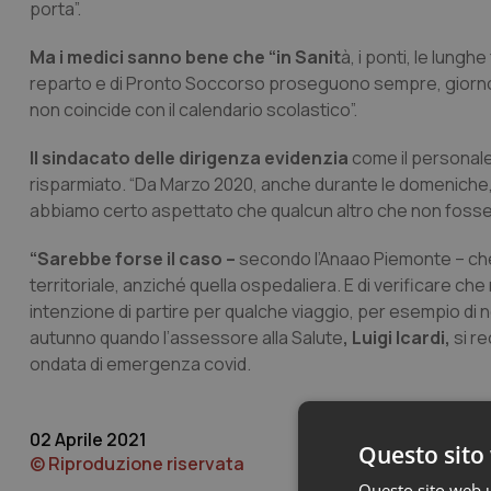
porta”.
Ma i medici sanno bene che “in Sanit
à, i ponti, le lungh
reparto e di Pronto Soccorso proseguono sempre, giorno e
non coincide con il calendario scolastico”.
Il sindacato delle dirigenza evidenzia
come il personale
risparmiato. “Da Marzo 2020, anche durante le domeniche, i
abbiamo certo aspettato che qualcun altro che non fossero
“Sarebbe forse il caso –
secondo l’Anaao Piemonte – che i
territoriale, anziché quella ospedaliera. E di verificare ch
intenzione di partire per qualche viaggio, per esempio di 
autunno quando l’assessore alla Salute
, Luigi Icardi,
si re
ondata di emergenza covid.
02 Aprile 2021
Questo sito 
© Riproduzione riservata
Questo sito web ut