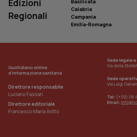
Edizioni
Basilicata
Calabria
Regionali
Campania
Emilia-Romagna
_ga_KM60CM4NPH
Nome
Nome
Sede legale e
VISITOR_INFO1_LIV
Via della Stell
Quotidiano online
_ga_0VMQEQKQ1N
d'informazione sanitaria
Sede operati
Via Luigi Galva
Direttore responsabile
__Secure-YNID
Luciano Fassari
Tel:
(+39) 06 
Email:
info@h
Direttore editoriale
Francesco Maria Avitto
YSC
__Secure-
ROLLOUT_TOKEN