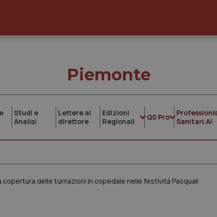
Piemonte
e
Studi e
Lettere al
Edizioni
Professionis
QS Pro
Analisi
direttore
Regionali
Sanitari.AI
a copertura delle turnazioni in ospedale nelle festività Pasquali