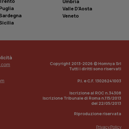
Trento
Umbria
o in cui viene
Puglia
r il sito, ma un
Valle D’Aosta
tato di accesso per
Sardegna
Veneto
Sicilia
a Google Analytics
sione.
icità
 tenere traccia
i Youtube incorporati
tics per mantenere
Copyright 2013-2026 © Homnya Srl
.com
tore del sito web sta
Tutti i diritti sono riservati
ell'interfaccia di
om
P.I. e C.F. 13026241003
 tenere traccia
i Youtube incorporati
tore del sito web sta
Iscrizione al ROC n.34308
ell'interfaccia di
Iscrizione Tribunale di Roma n.115/2013
del 22/05/2013
 tenere traccia
Riproduzione riservata
r la gestione
one dell’esperienza
Privacy Policy