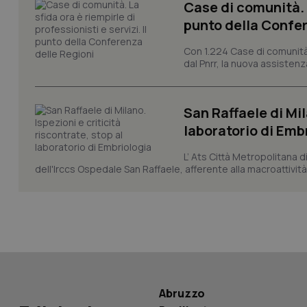
Case di comunità. L
punto della Confer
CookieScriptConse
Con 1.224 Case di comunità a
dal Pnrr, la nuova assistenza
tracking-sites-ironf
San Raffaele di Mil
tracking-enable
laboratorio di Emb
tracking-sites-ironf
session-id
L’ Ats Città Metropolitana d
dell'Irccs Ospedale San Raffaele, afferente alla macroattività 
_ga
PHPSESSID
Abruzzo