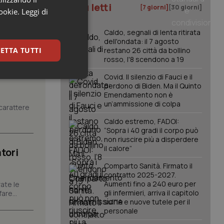
I più letti
[7 giorni]
[30 giorni]
cookie.
Leggi di
Caldo, segnali di lenta ritirata
dell'ondata: il 7 agosto
ETTA TUTTI
restano 26 città da bollino
rosso, l'8 scendono a 19
Covid. Il silenzio di Fauci e il
keting
perdono di Biden. Ma il Quinto
Emendamento non è
un’ammissione di colpa
carattere
Caldo estremo, FADOI:
“Sopra i 40 gradi il corpo può
non riuscire più a disperdere
il calore”
tori
Comparto Sanità. Firmato il
igazione sulle pagine
contratto 2025-2027.
kie.
Aumenti fino a 240 euro per
ate le
gli infermieri, arriva il capitolo
are...
sull'IA e nuove tutele per il
er memorizzare le
personale
utente per la loro
 dati sul consenso