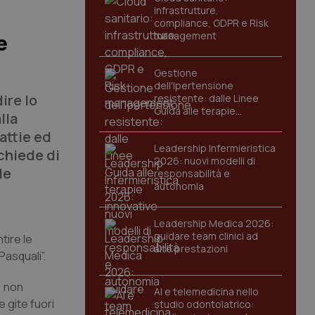
infrastrutture,
compliance, GDPR e Risk
management
e
Gestione
dell'Ipertensione
ire lo
resistente: dalle Linee
Guida alle terapie
lla
innovative
attie ed
Leadership Infermieristica
chiede di
2026: nuovi modelli di
le
responsabilità e
autonomia
Leadership Medica 2026:
guidare team clinici ad
tire le
alte prestazioni
Pasquali”.
, non
AI e telemedicina nello
e gite fuori
studio odontoiatrico: