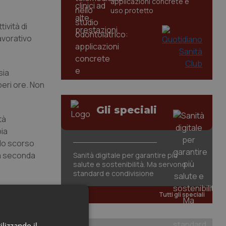
applicazioni concrete e
uso protetto
tività di
avorativo
sia
peri ore. Non
Gli speciali
tà
bia
llo scorso
la seconda
Sanità digitale per garantire più
salute e sostenibilità. Ma servono
standard e condivisione
Tutti gli speciali
ilizzando il