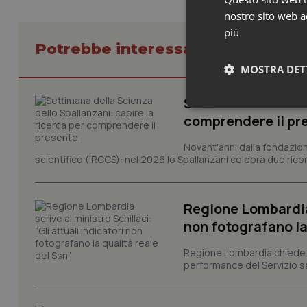
nostro sito web ac
più
Potrebbe interessarti in Piemont
MOSTRA DET
Settimana della Sc
Neces
comprendere il pr
Novant'anni dalla fondazion
scientifico (IRCCS): nel 2026 lo Spallanzani celebra due rico
Regione Lombardia s
non fotografano la
I cookie necessari con
e l'accesso alle aree 
Regione Lombardia chiede al
performance del Servizio san
Nome
VISITOR_PRIVACY_