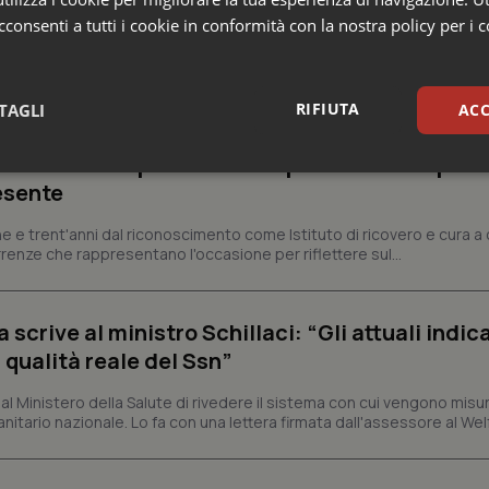
consenti a tutti i cookie in conformità con la nostra policy per i 
e
RIFIUTA
TAGLI
ACC
ienza dello Spallanzani: capire la ricerca per
sari
Statistici
Mar
esente
e e trent'anni dal riconoscimento come Istituto di ricovero e cura a 
rrenze che rappresentano l'occasione per riflettere sul...
crive al ministro Schillaci: “Gli attuali indica
Necessari
Statistici
Marketing
 qualità reale del Ssn”
tribuiscono a rendere fruibile il sito web abilitandone funzionalità di base quali la nav
protette del sito. Il sito web non è in grado di funzionare correttamente senza questi coo
 Ministero della Salute di rivedere il sistema con cui vengono misur
itario nazionale. Lo fa con una lettera firmata dall'assessore al Welf
Fornitore
/
Dominio
Scadenza
Descrizione
METADATA
5 mesi 4
Questo cookie viene utilizzato p
YouTube
settimane
scelte di consenso e privacy dell'
.youtube.com
interazione con il sito. Registra i