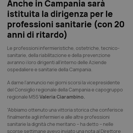
Anche in Campania sarà
istituita la dirigenza per le
Scienza e Farmaci
professioni sanitarie (con 20
Studi e Analisi
anni di ritardo)
Lettere al direttore
Le professioni infermieristiche, ostetriche, tecnico-
sanitarie, della riabilitazione e della prevenzione
Edizioni Regionali
avranno i loro dirigenti all’interno delle Aziende
ospedaliere e sanitarie della Campania.
QS Pro
A darne l’annuncio nei giorni scorsi la vicepresidente
del Consiglio regionale della Campania e capogruppo
Professionisti Sanitari.AI
regionale M5S
Valeria Ciarambino.
Abruzzo
QS Pro Gold
“Abbiamo ottenuto una vittoria storica che conferisce
finalmente agli infermieri e alle altre professioni
QS Club
Newsletter
Basilicata
Artrite & artrosi
sanitarie la dignità che meritano – ha detto – nelle
scorse settimane avevo inviato una nota al Direttore