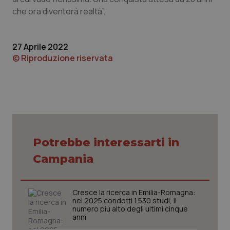
che ora diventerà realtà”.
Piemonte
HIV
Provincia Autonoma di Bolzano
Infezioni & Febbre
27 Aprile 2022
© Riproduzione riservata
Provincia Autonoma di Trento
Ipertensione & Scompenso
Puglia
Malattie rare
Sardegna
Malattia di Crohn & Rettocolite Ulcerosa
Potrebbe interessarti in
Sicilia
Neuroscienze & patologie neurodegenerative
Campania
Toscana
Obesità
Cresce la ricerca in Emilia-Romagna:
nel 2025 condotti 1.530 studi, il
Umbria
Oftalmologia
numero più alto degli ultimi cinque
anni