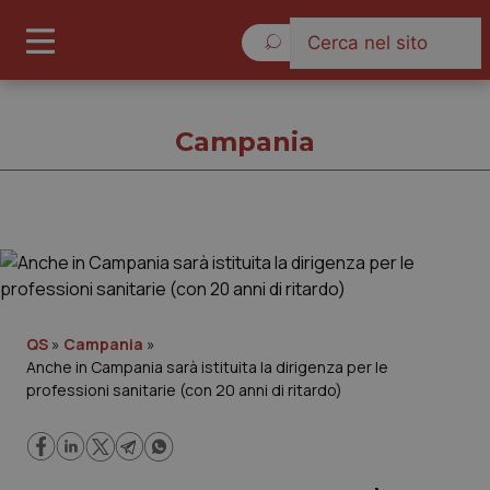
Giovedì 6 Agosto 2026
Campania
Campania
Cronache
QS
»
Campania
»
Anche in Campania sarà istituita la dirigenza per le
Governo e Parlamento
professioni sanitarie (con 20 anni di ritardo)
Regioni e Asl
Lavoro e Professioni