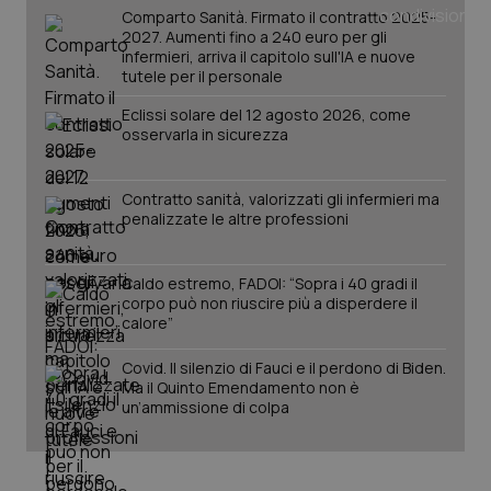
tracking-sites-ironfish-
www.quotidianosanita.it
4
Comparto Sanità. Firmato il contratto 2025-
tracking-enable
settim
2 gior
2027. Aumenti fino a 240 euro per gli
infermieri, arriva il capitolo sull'IA e nuove
tutele per il personale
Eclissi solare del 12 agosto 2026, come
tracking-sites-ironfish-
www.quotidianosanita.it
4
osservarla in sicurezza
session-id
settim
2 gior
Contratto sanità, valorizzati gli infermieri ma
penalizzate le altre professioni
_ga
1 anno
Google LLC
mes
.quotidianosanita.it
Caldo estremo, FADOI: “Sopra i 40 gradi il
corpo può non riuscire più a disperdere il
calore”
Covid. Il silenzio di Fauci e il perdono di Biden.
Ma il Quinto Emendamento non è
un’ammissione di colpa