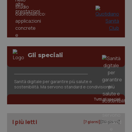
Gli speciali
CookieScriptConsent
5 mesi
CookieScript
settim
www.quotidianosanita.it
Sanità digitale per garantire più salute e
sostenibilità. Ma servono standard e condivisione
Tutti gli speciali
I più letti
[7 giorni]
[30 giorni]