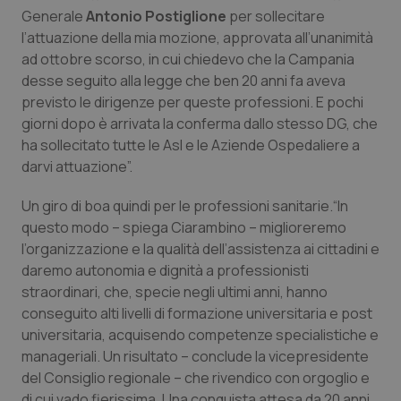
Calabria
Asma & BPCO
Generale
Antonio Postiglione
per sollecitare
l’attuazione della mia mozione, approvata all’unanimità
ad ottobre scorso, in cui chiedevo che la Campania
Campania
Car-T
desse seguito alla legge che ben 20 anni fa aveva
previsto le dirigenze per queste professioni. E pochi
Emilia-Romagna
Colesterolo & coronaropatie
giorni dopo è arrivata la conferma dallo stesso DG, che
ha sollecitato tutte le Asl e le Aziende Ospedaliere a
Friuli Venezia Giulia
Dermatite Atopica
darvi attuazione”.
Lazio
Diabete & glucometri
Un giro di boa quindi per le professioni sanitarie.“In
questo modo – spiega Ciarambino – miglioreremo
Liguria
Disturbi dell’umore
l’organizzazione e la qualità dell’assistenza ai cittadini e
daremo autonomia e dignità a professionisti
straordinari, che, specie negli ultimi anni, hanno
Lombardia
Dolore
conseguito alti livelli di formazione universitaria e post
universitaria, acquisendo competenze specialistiche e
Marche
Donna & Salute
manageriali. Un risultato – conclude la vicepresidente
del Consiglio regionale – che rivendico con orgoglio e
Molise
Epatiti
di cui vado fierissima. Una conquista attesa da 20 anni