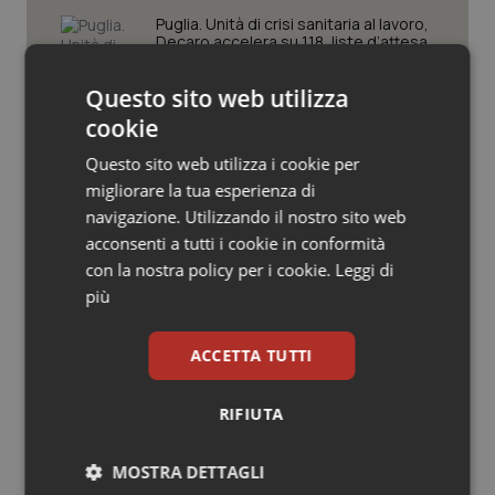
Valle D’Aosta
Oncodermatologia
Puglia. Unità di crisi sanitaria al lavoro,
Decaro accelera su 118, liste d’attesa
Veneto
Oncoematologia
e conti
Questo sito web utilizza
Oncologia & Nutrizione
cookie
Educazione sanitaria: il farmaco più
efficace
Questo sito web utilizza i cookie per
Psoriasi & pelle
migliorare la tua esperienza di
navigazione. Utilizzando il nostro sito web
Quotidiano Cardiologia
Napoli. Medico preso a pugni dal
acconsenti a tutti i cookie in conformità
marito della paziente incinta
con la nostra policy per i cookie.
Leggi di
Quotidiano Chirurgia
più
Quotidiano Oncologia
ACCETTA TUTTI
Quotidiano Pediatria
RIFIUTA
Ultime analisi e review da QS Pro
Gold
Rene & patologie urogenitali
MOSTRA DETTAGLI