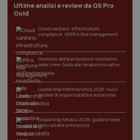
Ultime analisi e review da QS Pro
I cookie necessari contribuiscono a rendere fruibile il
sito web abilitandone funzionalità di base quali la
Gold
navigazione sulle pagine e l'accesso alle aree
protette del sito. Il sito web non è in grado di
funzionare correttamente senza questi cookie.
Cloud sanitario: infrastrutture,
compliance, GDPR e Risk management
Nome
Fornitore
/
Dominio
Scaden
VISITOR_PRIVACY_METADATA
5 mesi
YouTube
settim
.youtube.com
Gestione dell'Ipertensione resistente:
dalle Linee Guida alle terapie innovative
Leadership Infermieristica 2026: nuovi
modelli di responsabilità e autonomia
Leadership Medica 2026: guidare team
clinici ad alte prestazioni