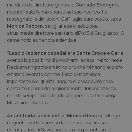
Calabria
Asma & BPCO
mandato del direttore generale
Corrado Bedogni
e
riconfermata l’anno scorso nel suo incarico, ha
rassegnato le dimissioni. Dal 1 luglio sarà sostituita da
Campania
Car-T
Monica Rebora,
saviglianese di adozione,
attualmente direttore sanitario all’Asl 3 di Grugliasco. A
Emilia-Romagna
Colesterolo & coronaropatie
darne notizia una nota aziendale.
Friuli Venezia Giulia
Dermatite Atopica
“Lascio l’azienda ospedaliera Santa Croce e Carle,
avendo la possibilità di avvicinarmi a casa, nel torinese.
Lazio
Diabete & glucometri
Desidero ringraziare tutti coloro che mi hanno accolto
e hanno lavorato con me. Lascio un'azienda
Liguria
Disturbi dell’umore
importante e di qualità, auguro di proseguire nella
costante ricerca del miglioramento dell'assistenza,
che da sempre la contraddistingue nei fatti”, spiega
Lombardia
Dolore
Malvasio nella nota.
Marche
Donna & Salute
A sostituirla, come detto, Monica Rebora
, a lungo
dirigente medico presso la Direzione sanitaria
Molise
Epatiti
dell’ospedale di Savigliano, con una parentesi nel