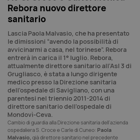
Rebora nuovo direttore
Scienza e Farmaci
sanitario
Studi e Analisi
Lascia Paola Malvasio, che ha presentato
le dimissioni “avendo la possibilità di
Lettere al direttore
avvicinarmi a casa, nel torinese”. Rebora
entrerà in carica il 1° luglio. Rebora,
Edizioni Regionali
attualmente direttore sanitario all’Asl 3 di
Grugliasco, è stata a lungo dirigente
QS Pro
medico presso la Direzione sanitaria
dell’ospedale di Savigliano, con una
Professionisti Sanitari.AI
parentesi nel triennio 2011-2014 di
direttore sanitario dell’ospedale di
Abruzzo
QS Pro Gold
Mondovì-Ceva.
Cambio di guardia alla Direzione sanitaria dell’azienda
QS Club
Newsletter
Basilicata
Artrite & artrosi
ospedaliera S. Croce e Carle di Cuneo:
Paola
Malvasio,
già direttore sanitario nel precedente