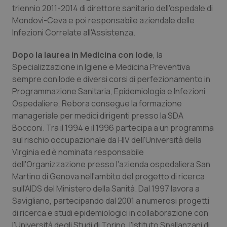
triennio 2011-2014 di direttore sanitario dell'ospedale di
Piemonte
HIV
Mondovì-Ceva e poi responsabile aziendale delle
Infezioni Correlate all'Assistenza.
Provincia Autonoma di Bolzano
Infezioni & Febbre
Dopo la laurea in Medicina con lode
, la
Specializzazione in Igiene e Medicina Preventiva
Provincia Autonoma di Trento
Ipertensione & Scompenso
sempre con lode e diversi corsi di perfezionamento in
Programmazione Sanitaria, Epidemiologia e Infezioni
Puglia
Malattie rare
Ospedaliere, Rebora consegue la formazione
manageriale per medici dirigenti presso la SDA
Sardegna
Malattia di Crohn & Rettocolite Ulcerosa
Bocconi. Tra il 1994 e il 1996 partecipa a un programma
sul rischio occupazionale da HIV dell'Università della
Sicilia
Neuroscienze & patologie neurodegenerative
Virginia ed è nominata responsabile
dell'Organizzazione presso l'azienda ospedaliera San
Toscana
Obesità
Martino di Genova nell'ambito del progetto di ricerca
sull'AIDS del Ministero della Sanità. Dal 1997 lavora a
Savigliano, partecipando dal 2001 a numerosi progetti
Umbria
Oftalmologia
di ricerca e studi epidemiologici in collaborazione con
l'Università degli Studi di Torino, l'Istituto Spallanzani di