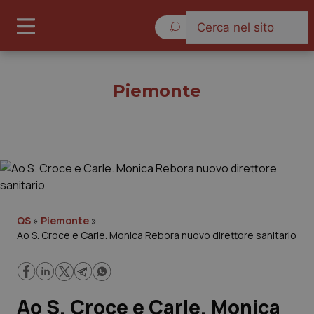
Giovedì 6 Agosto 2026
Piemonte
Piemonte
Cronache
QS
»
Piemonte
»
Ao S. Croce e Carle. Monica Rebora nuovo direttore sanitario
Governo e Parlamento
Regioni e Asl
Ao S. Croce e Carle. Monica
Lavoro e Professioni