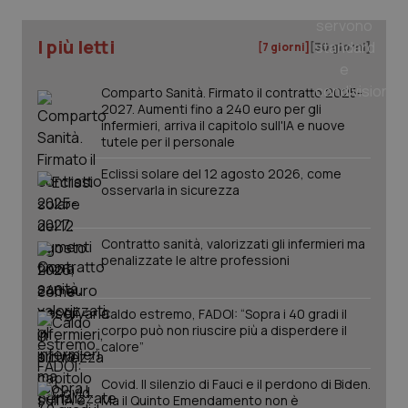
I più letti
_ga
1 anno
Google LLC
[7 giorni]
[30 giorni]
mes
.quotidianosanita.it
Comparto Sanità. Firmato il contratto 2025-
2027. Aumenti fino a 240 euro per gli
infermieri, arriva il capitolo sull'IA e nuove
tutele per il personale
Eclissi solare del 12 agosto 2026, come
osservarla in sicurezza
Contratto sanità, valorizzati gli infermieri ma
penalizzate le altre professioni
Caldo estremo, FADOI: “Sopra i 40 gradi il
corpo può non riuscire più a disperdere il
calore”
Covid. Il silenzio di Fauci e il perdono di Biden.
Ma il Quinto Emendamento non è