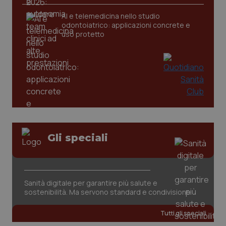
CookieScriptConsent
5 mesi
CookieScript
AI e telemedicina nello studio
settim
www.quotidianosanita.it
odontoiatrico: applicazioni concrete e
uso protetto
Gli speciali
tracking-sites-ironfish-
www.quotidianosanita.it
4
tracking-enable
settim
2 gior
Sanità digitale per garantire più salute e
sostenibilità. Ma servono standard e condivisione
tracking-sites-ironfish-
www.quotidianosanita.it
4
session-id
settim
2 gior
Tutti gli speciali