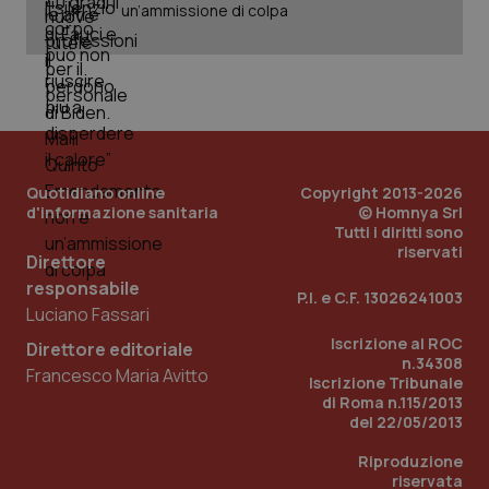
un’ammissione di colpa
PHPSESSID
Sessio
PHP.net
www.quotidianosanita.it
Quotidiano online
Copyright 2013-2026
d'informazione sanitaria
© Homnya Srl
Tutti i diritti sono
riservati
Direttore
responsabile
P.I. e C.F. 13026241003
Luciano Fassari
Iscrizione al ROC
Direttore editoriale
n.34308
Francesco Maria Avitto
Iscrizione Tribunale
di Roma n.115/2013
del 22/05/2013
Riproduzione
riservata