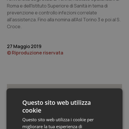
Valle D’Aosta
Oncodermatologia
Roma e dell'Istituto Superiore di Sanità in tema di
prevenzione e controllo infezioni correlate
Veneto
Oncoematologia
all'assistenza. Fino alla nomina all’Asl Torino 3 e poi al S.
Croce.
Oncologia & Nutrizione
Psoriasi & pelle
27 Maggio 2019
© Riproduzione riservata
Quotidiano Cardiologia
Quotidiano Chirurgia
Quotidiano Oncologia
Potrebbe interessarti in
Questo sito web utilizza
Quotidiano Pediatria
Piemonte
cookie
Questo sito web utilizza i cookie per
Rene & patologie urogenitali
migliorare la tua esperienza di
Puglia. Unità di crisi sanitaria al lavoro,