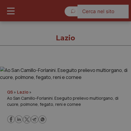
Lunedì 10 Agosto 2026
Lazio
Lazio
Cronache
QS
»
Lazio
»
Ao San Camillo-Forlanini. Eseguito prelievo multiorgano, di
Governo e Parlamento
cuore, polmone, fegato, reni e cornee
Regioni e Asl
Lavoro e Professioni