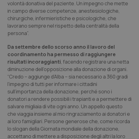
volontà donativa del paziente. Un impegno che mette
Piemonte
HIV
in campo diverse competenze, anestesiologiche,
chirurgiche, infermieristiche e psicologiche, che
lavorano sempre nel rispetto della centralità della
Provincia Autonoma di Bolzano
Infezioni & Febbre
persona”.
Provincia Autonoma di Trento
Ipertensione & Scompenso
Da settembre dello scorso anno il lavoro del
coordinamento ha permesso di raggiungere
Puglia
Malattie rare
risultati incoraggianti
, facendo registrare una netta
diminuzione dell’opposizione alla donazione di organi.
Sardegna
Malattia di Crohn & Rettocolite Ulcerosa
“Credo – aggiunge d’Alba – sia necessario a 360 gradi
l’impegno di tutti per informare i cittadini
Sicilia
Neuroscienze & patologie neurodegenerative
sull’importanza della donazione, perché sono i
donatori a rendere possibili i trapianti e a permettere di
salvare migliaia di vite ogni anno. Un appello questo
Toscana
Obesità
che viaggia insieme al mio ringraziamento ai donatori e
ai loro famigliari. Persone generose che, come ricorda
Umbria
Oftalmologia
lo slogan della Giornata mondiale della donazione,
accettano di mettere a disposizione degli altri la loro