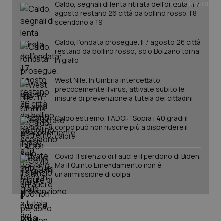
Caldo, segnali di lenta ritirata dell'ondata: il 7
mes
.quotidianosanita.it
agosto restano 26 città da bollino rosso, l'8
scendono a 19
Caldo, l’ondata prosegue. Il 7 agosto 26 città
restano da bollino rosso, solo Bolzano torna
in giallo
West Nile. In Umbria intercettato
precocemente il virus, attivate subito le
misure di prevenzione a tutela dei cittadini
Caldo estremo, FADOI: “Sopra i 40 gradi il
corpo può non riuscire più a disperdere il
calore”
Covid. Il silenzio di Fauci e il perdono di Biden.
Ma il Quinto Emendamento non è
un’ammissione di colpa