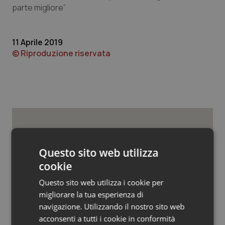
Valle D’Aosta
Oncodermatologia
parte migliore”
Veneto
Oncoematologia
11 Aprile 2019
© Riproduzione riservata
Oncologia & Nutrizione
Psoriasi & pelle
Quotidiano Cardiologia
Quotidiano Chirurgia
Potrebbe interessarti in
Lazio
Questo sito web utilizza
Quotidiano Oncologia
cookie
Questo sito web utilizza i cookie per
Quotidiano Pediatria
Settimana della Scienza dello
Spallanzani: capire la ricerca per
migliorare la tua esperienza di
comprendere il presente
navigazione. Utilizzando il nostro sito web
Rene & patologie urogenitali
acconsenti a tutti i cookie in conformità