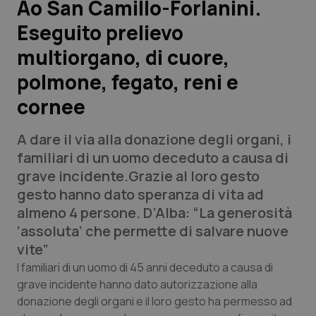
Ao San Camillo-Forlanini.
Eseguito prelievo
Scienza e Farmaci
multiorgano, di cuore,
Studi e Analisi
polmone, fegato, reni e
cornee
Lettere al direttore
A dare il via alla donazione degli organi, i
Edizioni Regionali
familiari di un uomo deceduto a causa di
grave incidente.Grazie al loro gesto
QS Pro
gesto hanno dato speranza di vita ad
almeno 4 persone. D’Alba: “La generosità
Professionisti Sanitari.AI
‘assoluta’ che permette di salvare nuove
vite”
Abruzzo
QS Pro Gold
I familiari di un uomo di 45 anni deceduto a causa di
grave incidente hanno dato autorizzazione alla
QS Club
Newsletter
Basilicata
Artrite & artrosi
donazione degli organi e il loro gesto ha permesso ad