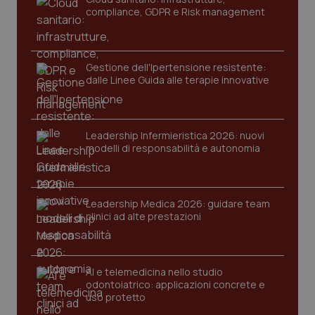
protette del sito. Il sito web non è in grado di
compliance, GDPR e Risk management
funzionare correttamente senza questi cookie.
Nome
Fornitore
/
Dominio
Scaden
VISITOR_PRIVACY_METADATA
5 mesi
YouTube
Gestione dell'Ipertensione resistente:
settim
.youtube.com
dalle Linee Guida alle terapie innovative
Leadership Infermieristica 2026: nuovi
modelli di responsabilità e autonomia
Leadership Medica 2026: guidare team
clinici ad alte prestazioni
AI e telemedicina nello studio
odontoiatrico: applicazioni concrete e
CookieScriptConsent
5 mesi
CookieScript
uso protetto
settim
www.quotidianosanita.it