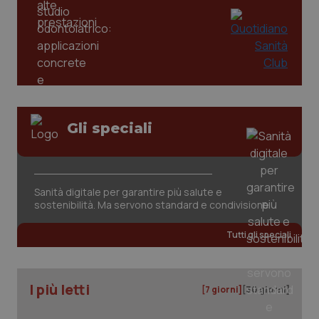
Gli speciali
tracking-sites-ironfish-
www.quotidianosanita.it
4
tracking-enable
settim
2 gior
Sanità digitale per garantire più salute e
sostenibilità. Ma servono standard e condivisione
Tutti gli speciali
tracking-sites-ironfish-
www.quotidianosanita.it
4
session-id
settim
2 gior
I più letti
[7 giorni]
[30 giorni]
_ga
1 anno
Google LLC