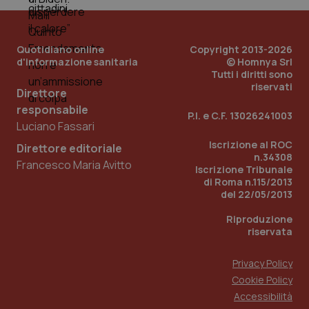
PHPSESSID
Sessio
PHP.net
www.quotidianosanita.it
Quotidiano online
Copyright 2013-2026
d'informazione sanitaria
© Homnya Srl
Tutti i diritti sono
riservati
Direttore
responsabile
P.I. e C.F. 13026241003
Luciano Fassari
Iscrizione al ROC
Direttore editoriale
n.34308
Francesco Maria Avitto
Iscrizione Tribunale
di Roma n.115/2013
del 22/05/2013
Riproduzione
riservata
Privacy Policy
Cookie Policy
_ga_KM60CM4NPH
.quotidianosanita.it
1 anno
Accessibilità
mes