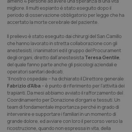
almeno 4 persone ad avere una speranza di una vita
Calabria
Asma & BPCO
migliore. Il multi espianto è stato eseguito dopo il
periodo di osservazione obbligatorio per legge che ha
Campania
Car-T
accertato la morte cerebrale del paziente.
Emilia-Romagna
Colesterolo & coronaropatie
Il prelievo è stato eseguito dai chirurgi del San Camillo
che hanno lavorato in stretta collaborazione con gli
Friuli Venezia Giulia
Dermatite Atopica
anestesisti, i rianimatori ed il gruppo del Procurament
degli organi, diretto dall’anestesista
Teresa Gentile
,
del quale fanno parte anche gli psicologi aziendali e
Lazio
Diabete & glucometri
operatori sanitari dedicati.
“Il nostro ospedale – ha dichiarato il Direttore generale
Liguria
Disturbi dell’umore
Fabrizio d’Alba
– è punto di riferimento per l’attività dei
trapianti. Da mesi abbiamo avviato il rafforzamento del
Lombardia
Dolore
Coordinamento per Donazione d’organi e tessuti. Un
team di fondamentale importanza perché in grado di
Marche
Donna & Salute
intervenire e supportare i familiari in un momento di
grande dolore, ed avviare con loro il percorso verso la
Molise
Epatiti
ricostruzione, quando non espressa in vita, della