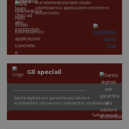
AI e telemedicina nello studio
odontoiatrico: applicazioni concrete e
uso protetto
CookieScriptConsent
5 mesi
CookieScript
settim
www.quotidianosanita.it
Gli speciali
Sanità digitale per garantire più salute e
sostenibilità. Ma servono standard e condivisione
Tutti gli speciali