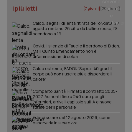
I più letti
[7 giorni]
[30 giorni]
tracking-sites-ironfish-
www.quotidianosanita.it
4
tracking-enable
settim
2 gior
Caldo, segnali di lenta ritirata dell'ondata: il 7
agosto restano 26 città da bollino rosso, l'8
scendono a 19
tracking-sites-ironfish-
www.quotidianosanita.it
4
Covid. Il silenzio di Fauci e il perdono di Biden.
session-id
settim
Ma il Quinto Emendamento non è
2 gior
un’ammissione di colpa
Caldo estremo, FADOI: “Sopra i 40 gradi il
corpo può non riuscire più a disperdere il
_ga
1 anno
Google LLC
calore”
mes
.quotidianosanita.it
Comparto Sanità. Firmato il contratto 2025-
2027. Aumenti fino a 240 euro per gli
infermieri, arriva il capitolo sull'IA e nuove
tutele per il personale
Eclissi solare del 12 agosto 2026, come
osservarla in sicurezza