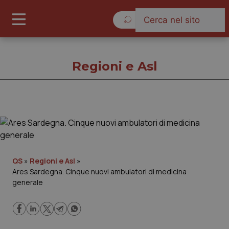
Venerdì 7 Agosto 2026
Regioni e Asl
Regioni e Asl
Cronache
QS
»
Regioni e Asl
»
Ares Sardegna. Cinque nuovi ambulatori di medicina
Governo e Parlamento
generale
Regioni e Asl
Lavoro e Professioni