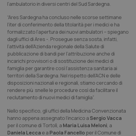
l’ambulatorio in diversi centri del Sud Sardegna.
Calabria
Asma & BPCO
“Ares Sardegna ha concluso nelle scorse settimane
Campania
Car-T
l’iter di conferimento della titolarità per i medici e ha
formalizzato l’apertura dei nuovi ambulatori – spiegano
Emilia-Romagna
Colesterolo & coronaropatie
dagli uffici di Ares -. Prosegue senza sosta, infatti,
l’attività dell’Azienda regionale della Salute di
Friuli Venezia Giulia
Dermatite Atopica
pubblicazione di bandi per l’attribuzione anche di
incarichi provvisori o di sostituzione dei medici di
Lazio
Diabete & glucometri
famiglia per garantire così l’assistenza sanitaria ai
territori della Sardegna. Nel rispetto dell’ACN e delle
disposizioni nazionali e regionali, stiamo cercando di
Liguria
Disturbi dell’umore
rendere più snelle le procedure così da facilitare il
reclutamento di nuovi medici di famiglia”.
Lombardia
Dolore
Nello specifico, gli uffici della Medicina Convenzionata
Marche
Donna & Salute
hanno appena assegnato l’incarico a
Sergio Vacca
per il comune di Tortolì, a
Maria Luisa Meloni
, a
Molise
Epatiti
Daniela Lecca
e a
Paola Fancello
per il Comune di