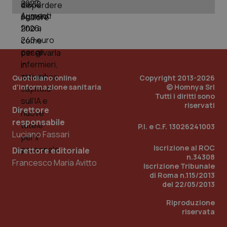
Quotidiano online
Copyright 2013-2026
d'informazione sanitaria
© Homnya Srl
Tutti i diritti sono
riservati
Direttore
responsabile
P.I. e C.F. 13026241003
Luciano Fassari
Iscrizione al ROC
Direttore editoriale
n.34308
PHPSESSID
Sessio
Francesco Maria Avitto
PHP.net
Iscrizione Tribunale
www.quotidianosanita.it
di Roma n.115/2013
del 22/05/2013
Riproduzione
riservata