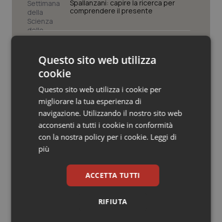
Valle D’Aosta
Oncodermatologia
Spallanzani: capire la ricerca per
comprendere il presente
Veneto
Oncoematologia
Regione Lombardia scrive al ministro
Schillaci: “Gli attuali indicatori non
Oncologia & Nutrizione
Questo sito web utilizza
fotografano la qualità reale del Ssn”
cookie
Psoriasi & pelle
Questo sito web utilizza i cookie per
Case di comunità. La sfida ora è
riempirle di professionisti e servizi. Il
migliorare la tua esperienza di
Quotidiano Cardiologia
punto della Conferenza delle Regioni
navigazione. Utilizzando il nostro sito web
acconsenti a tutti i cookie in conformità
Quotidiano Chirurgia
San Raffaele di Milano. Ispezioni e
con la nostra policy per i cookie.
Leggi di
criticità riscontrate, stop al
più
laboratorio di Embriologia
Quotidiano Oncologia
ACCETTA TUTTI
Quotidiano Pediatria
RIFIUTA
Rene & patologie urogenitali
Ultime analisi e review da QS Pro