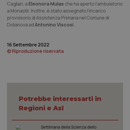
Cagliari, a
Eleonora Mulas
che ha aperto l’ambulatorio
Piemonte
HIV
a Monastir. Inoltre, è stato assegnato l’incarico
provvisorio di Assistenza Primaria nel Comune di
Dolianova ad
Antonino Viscosi
.
Provincia Autonoma di Bolzano
Infezioni & Febbre
Provincia Autonoma di Trento
Ipertensione & Scompenso
16 Settembre 2022
© Riproduzione riservata
Puglia
Malattie rare
Sardegna
Malattia di Crohn & Rettocolite Ulcerosa
Sicilia
Neuroscienze & patologie neurodegenerative
Potrebbe interessarti in
Toscana
Obesità
Regioni e Asl
Umbria
Oftalmologia
Settimana della Scienza dello