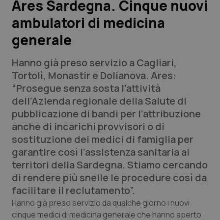
Ares Sardegna. Cinque nuovi
ambulatori di medicina
Scienza e Farmaci
generale
Studi e Analisi
Hanno già preso servizio a Cagliari,
Lettere al direttore
Tortolì, Monastir e Dolianova. Ares:
“Prosegue senza sosta l’attività
Edizioni Regionali
dell’Azienda regionale della Salute di
pubblicazione di bandi per l’attribuzione
QS Pro
anche di incarichi provvisori o di
sostituzione dei medici di famiglia per
Professionisti Sanitari.AI
garantire così l’assistenza sanitaria ai
territori della Sardegna. Stiamo cercando
Abruzzo
QS Pro Gold
di rendere più snelle le procedure così da
facilitare il reclutamento”.
QS Club
Newsletter
Basilicata
Artrite & artrosi
Hanno già preso servizio da qualche giorno i nuovi
cinque medici di medicina generale che hanno aperto