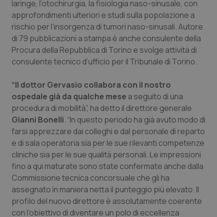
laringe, l’otochirurgia, la fisiologia naso-sinusale, con
approfondimenti ulteriori e studi sulla popolazione a
Piemonte
HIV
rischio per l’insorgenza di tumori naso-sinusali. Autore
di 79 pubblicazioni a stampa è anche consulente della
Provincia Autonoma di Bolzano
Infezioni & Febbre
Procura della Repubblica di Torino e svolge attività di
consulente tecnico d’ufficio per il Tribunale di Torino.
Provincia Autonoma di Trento
Ipertensione & Scompenso
“Il dottor Gervasio collabora con il nostro
Puglia
Malattie rare
ospedale già da qualche mese
a seguito di una
procedura di mobilità”, ha detto il direttore generale
Sardegna
Malattia di Crohn & Rettocolite Ulcerosa
Gianni Bonelli
. “In questo periodo ha già avuto modo di
farsi apprezzare dai colleghi e dal personale di reparto
Sicilia
Neuroscienze & patologie neurodegenerative
e di sala operatoria sia per le sue rilevanti competenze
cliniche sia per le sue qualità personali. Le impressioni
fino a qui maturate sono state confermate anche dalla
Toscana
Obesità
Commissione tecnica concorsuale che gli ha
assegnato in maniera netta il punteggio più elevato. Il
Umbria
Oftalmologia
profilo del nuovo direttore è assolutamente coerente
con l’obiettivo di diventare un polo di eccellenza