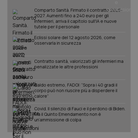
_ga
1 anno
Google LLC
mes
.quotidianosanita.it
Comparto Sanità. Firmato il contratto 2025-
2027. Aumenti fino a 240 euro per gli
infermieri, arriva il capitolo sull'IA e nuove
tutele per il personale
Eclissi solare del 12 agosto 2026, come
osservarla in sicurezza
Contratto sanità, valorizzati gli infermieri ma
penalizzate le altre professioni
Caldo estremo, FADOI: “Sopra i 40 gradi il
corpo può non riuscire più a disperdere il
calore”
Covid. Il silenzio di Fauci e il perdono di Biden.
Ma il Quinto Emendamento non è
un’ammissione di colpa