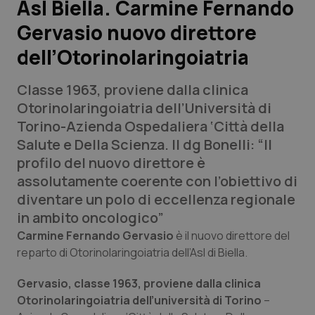
Asl Biella. Carmine Fernando
Gervasio nuovo direttore
Scienza e Farmaci
dell’Otorinolaringoiatria
Studi e Analisi
Classe 1963, proviene dalla clinica
Lettere al direttore
Otorinolaringoiatria dell’Università di
Torino-Azienda Ospedaliera ‘Città della
Edizioni Regionali
Salute e Della Scienza. Il dg Bonelli: “Il
profilo del nuovo direttore è
QS Pro
assolutamente coerente con l’obiettivo di
diventare un polo di eccellenza regionale
Professionisti Sanitari.AI
in ambito oncologico”
Carmine Fernando Gervasio
è il nuovo direttore del
Abruzzo
QS Pro Gold
reparto di Otorinolaringoiatria dell’Asl di Biella.
Gervasio, classe 1963, proviene dalla clinica
QS Club
Newsletter
Basilicata
Artrite & artrosi
Otorinolaringoiatria dell’università di Torino
–