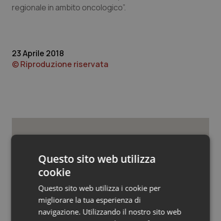
Valle D’Aosta
Oncodermatologia
regionale in ambito oncologico”.
Veneto
Oncoematologia
Oncologia & Nutrizione
23 Aprile 2018
© Riproduzione riservata
Psoriasi & pelle
Quotidiano Cardiologia
Quotidiano Chirurgia
Potrebbe interessarti in
Quotidiano Oncologia
Questo sito web utilizza
Piemonte
cookie
Quotidiano Pediatria
Questo sito web utilizza i cookie per
Cresce la ricerca in Emilia-Romagna:
migliorare la tua esperienza di
nel 2025 condotti 1.530 studi, il
Rene & patologie urogenitali
numero più alto degli ultimi cinque
navigazione. Utilizzando il nostro sito web
anni