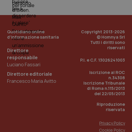
PHPSESSID
Sessio
PHP.net
www.quotidianosanita.it
Quotidiano online
Copyright 2013-2026
d'informazione sanitaria
© Homnya Srl
Tutti i diritti sono
riservati
Direttore
responsabile
P.I. e C.F. 13026241003
Luciano Fassari
Iscrizione al ROC
Direttore editoriale
n.34308
Francesco Maria Avitto
Iscrizione Tribunale
di Roma n.115/2013
del 22/05/2013
Riproduzione
riservata
Privacy Policy
_ga_KM60CM4NPH
.quotidianosanita.it
1 anno
Cookie Policy