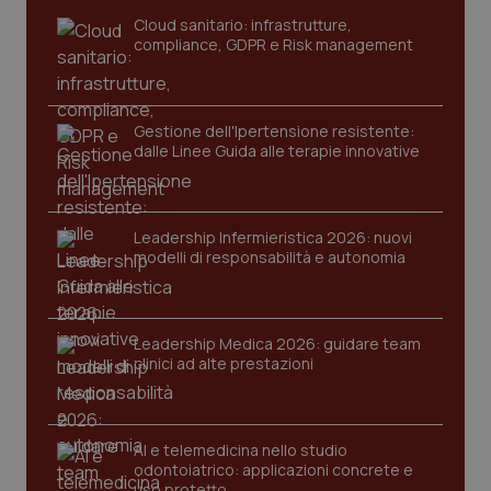
sito web abilitandone funzionalità di base quali la
navigazione sulle pagine e l'accesso alle aree
Cloud sanitario: infrastrutture,
protette del sito. Il sito web non è in grado di
compliance, GDPR e Risk management
funzionare correttamente senza questi cookie.
Nome
Fornitore
/
Dominio
Scaden
VISITOR_PRIVACY_METADATA
5 mesi
YouTube
Gestione dell'Ipertensione resistente:
settim
.youtube.com
dalle Linee Guida alle terapie innovative
Leadership Infermieristica 2026: nuovi
modelli di responsabilità e autonomia
Leadership Medica 2026: guidare team
clinici ad alte prestazioni
AI e telemedicina nello studio
odontoiatrico: applicazioni concrete e
CookieScriptConsent
5 mesi
CookieScript
settim
uso protetto
www.quotidianosanita.it