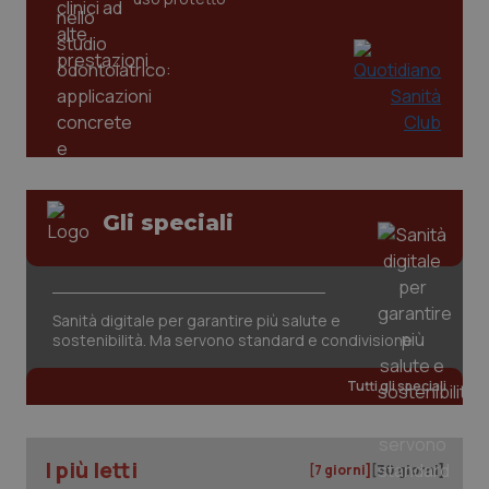
Gli speciali
tracking-sites-ironfish-
www.quotidianosanita.it
4
tracking-enable
settim
2 gior
Sanità digitale per garantire più salute e
sostenibilità. Ma servono standard e condivisione
tracking-sites-ironfish-
www.quotidianosanita.it
4
Tutti gli speciali
session-id
settim
2 gior
I più letti
[7 giorni]
[30 giorni]