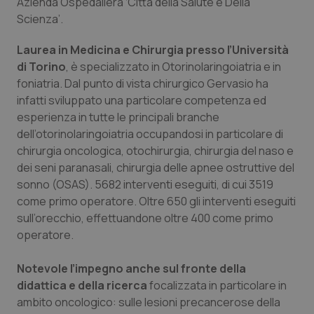
Azienda Ospedaliera ‘Città della Salute e Della
Calabria
Asma & BPCO
Scienza’.
Campania
Car-T
Laurea in Medicina e Chirurgia presso l’Università
di Torino
, è specializzato in Otorinolaringoiatria e in
Emilia-Romagna
Colesterolo & coronaropatie
foniatria. Dal punto di vista chirurgico Gervasio ha
infatti sviluppato una particolare competenza ed
esperienza in tutte le principali branche
Friuli Venezia Giulia
Dermatite Atopica
dell’otorinolaringoiatria occupandosi in particolare di
chirurgia oncologica, otochirurgia, chirurgia del naso e
Lazio
Diabete & glucometri
dei seni paranasali, chirurgia delle apnee ostruttive del
sonno (OSAS). 5682 interventi eseguiti, di cui 3519
Liguria
Disturbi dell’umore
come primo operatore. Oltre 650 gli interventi eseguiti
sull’orecchio, effettuandone oltre 400 come primo
Lombardia
Dolore
operatore.
Marche
Donna & Salute
Notevole l’impegno anche sul fronte della
didattica e della ricerca
focalizzata in particolare in
Molise
Epatiti
ambito oncologico: sulle lesioni precancerose della