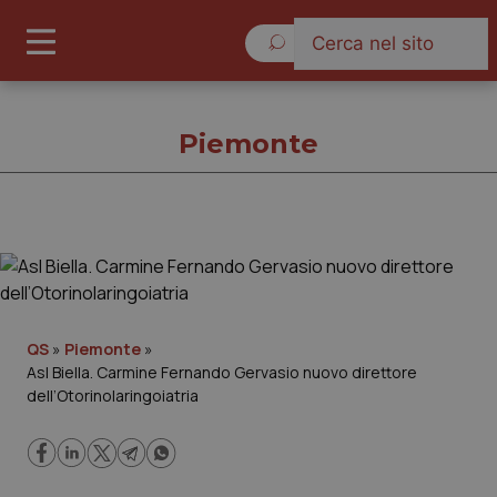
Venerdì 7 Agosto 2026
Piemonte
Piemonte
Cronache
QS
»
Piemonte
»
Asl Biella. Carmine Fernando Gervasio nuovo direttore
Governo e Parlamento
dell’Otorinolaringoiatria
Regioni e Asl
Lavoro e Professioni