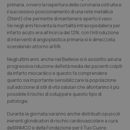
primaria, ovvero la riapertura della coronaria ostruita e
Piemonte
HIV
il successivo posizionamento di una rete metallica
(Stent) che permette di mantenere aperto il vaso.
Provincia Autonoma di Bolzano
Infezioni & Febbre
Se negli anni Novanta la mortalità intraospedaliera per
infarto acuto era all’incirca del 12%, con l’introduzione
di interventi di angioplastica primaria si è dimezzata,
Provincia Autonoma di Trento
Ipertensione & Scompenso
scendendo attorno al 6%.
Puglia
Malattie rare
Negli ultimi anni, anche nel Biellese si è assistito ad una
progressiva riduzione dell’età media dei pazienti colpiti
Sardegna
Malattia di Crohn & Rettocolite Ulcerosa
da infarto miocardico e questo fa comprendere
quanto sia importante sensibilizzare la popolazione
Sicilia
Neuroscienze & patologie neurodegenerative
sull’adozione di stili di vita salutari che allontanino il più
possibile il rischio di sviluppare questo tipo di
Toscana
Obesità
patologia.
Durante la giornata saranno anche distribuiti opuscoli
Umbria
Oftalmologia
inerenti gli indicatori di rischio cardiovascolare a cura
dell'ANMCO e della Fondazione per il Tuo Cuore.