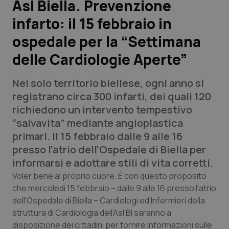
Asl Biella. Prevenzione
infarto: il 15 febbraio in
Scienza e Farmaci
ospedale per la “Settimana
Studi e Analisi
delle Cardiologie Aperte”
Lettere al direttore
Nel solo territorio biellese, ogni anno si
registrano circa 300 infarti, dei quali 120
Edizioni Regionali
richiedono un intervento tempestivo
“salvavita” mediante angioplastica
QS Pro
primari. Il 15 febbraio dalle 9 alle 16
presso l'atrio dell'Ospedale di Biella per
Professionisti Sanitari.AI
informarsi e adottare stili di vita corretti.
Voler bene al proprio cuore. È con questo proposito
Abruzzo
QS Pro Gold
che mercoledì 15 febbraio – dalle 9 alle 16 presso l'atrio
dell'Ospedale di Biella – Cardiologi ed Infermieri della
QS Club
Newsletter
Basilicata
Artrite & artrosi
struttura di Cardiologia dell'Asl BI saranno a
disposizione dei cittadini per fornire informazioni sulle