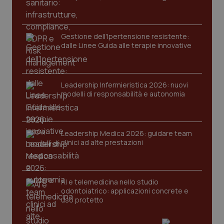
protette del sito. Il sito web non è in grado di
funzionare correttamente senza questi cookie.
Nome
Fornitore
/
Dominio
Scaden
Gestione dell'Ipertensione resistente:
VISITOR_PRIVACY_METADATA
5 mesi
YouTube
dalle Linee Guida alle terapie innovative
settim
.youtube.com
Leadership Infermieristica 2026: nuovi
modelli di responsabilità e autonomia
Leadership Medica 2026: guidare team
clinici ad alte prestazioni
AI e telemedicina nello studio
odontoiatrico: applicazioni concrete e
uso protetto
CookieScriptConsent
5 mesi
CookieScript
settim
www.quotidianosanita.it