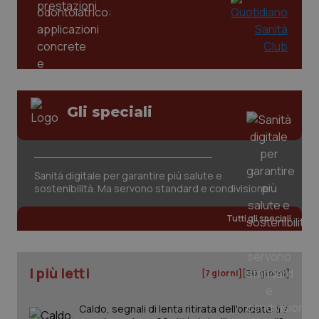
Gli speciali
tracking-sites-ironfish-
www.quotidianosanita.it
4
tracking-enable
settim
2 gior
Sanità digitale per garantire più salute e
sostenibilità. Ma servono standard e condivisione
Tutti gli speciali
tracking-sites-ironfish-
www.quotidianosanita.it
4
session-id
settim
2 gior
I più letti
[7 giorni]
[30 giorni]
Caldo, segnali di lenta ritirata dell'ondata: il 7
_ga
1 anno
Google LLC