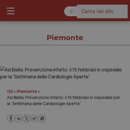
Domenica 9 Agosto 2026
Piemonte
Piemonte
Cronache
QS
»
Piemonte
»
Asl Biella. Prevenzione infarto: il 15 febbraio in ospedale per
Governo e Parlamento
la “Settimana delle Cardiologie Aperte”
Regioni e Asl
Lavoro e Professioni