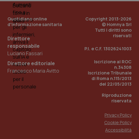
PHPSESSID
Sessio
PHP.net
Quotidiano online
Copyright 2013-2026
www.quotidianosanita.it
d'informazione sanitaria
© Homnya Srl
Tutti i diritti sono
riservati
Direttore
responsabile
P.I. e C.F. 13026241003
Luciano Fassari
Iscrizione al ROC
Direttore editoriale
n.34308
Francesco Maria Avitto
Iscrizione Tribunale
di Roma n.115/2013
del 22/05/2013
Riproduzione
riservata
Privacy Policy
Cookie Policy
_ga_KM60CM4NPH
.quotidianosanita.it
1 anno
Accessibilità
mes