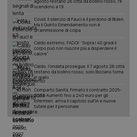
agosto restano 26 città da bollino rosso, l'8
mes
.quotidianosanita.it
scendono a 19
Covid. Il silenzio di Fauci e il perdono di Biden.
Ma il Quinto Emendamento non è
un’ammissione di colpa
Caldo estremo, FADOI: “Sopra i 40 gradi il
corpo può non riuscire più a disperdere il
calore”
Caldo, l’ondata prosegue. Il 7 agosto 26 città
restano da bollino rosso, solo Bolzano torna
in giallo
Comparto Sanità. Firmato il contratto 2025-
2027. Aumenti fino a 240 euro per gli
infermieri, arriva il capitolo sull'IA e nuove
tutele per il personale