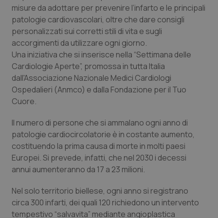
Calabria
Asma & BPCO
misure da adottare per prevenire l’infarto e le principali
patologie cardiovascolari, oltre che dare consigli
personalizzati sui corretti stili di vita e sugli
Campania
Car-T
accorgimenti da utilizzare ogni giorno.
Una iniziativa che si inserisce nella “Settimana delle
Emilia-Romagna
Colesterolo & coronaropatie
Cardiologie Aperte”, promossa in tutta Italia
dall'Associazione Nazionale Medici Cardiologi
Friuli Venezia Giulia
Dermatite Atopica
Ospedalieri (Anmco) e dalla Fondazione per il Tuo
Cuore.
Lazio
Diabete & glucometri
Il numero di persone che si ammalano ogni anno di
Liguria
Disturbi dell’umore
patologie cardiocircolatorie è in costante aumento,
costituendo la prima causa di morte in molti paesi
Europei. Si prevede, infatti, che nel 2030 i decessi
Lombardia
Dolore
annui aumenteranno da 17 a 23 milioni.
Marche
Donna & Salute
Nel solo territorio biellese, ogni anno si registrano
circa 300 infarti, dei quali 120 richiedono un intervento
Molise
Epatiti
tempestivo “salvavita” mediante angioplastica