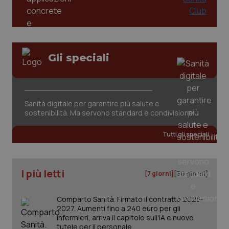
Gli speciali
tracking-sites-ironfish-
www.quotidianosanita.it
4
Sanità digitale per garantire più salute e
tracking-enable
settim
2 gior
sostenibilità. Ma servono standard e condivisione
Tutti gli speciali
tracking-sites-ironfish-
www.quotidianosanita.it
4
session-id
settim
2 gior
I più letti
[7 giorni]
[30 giorni]
Comparto Sanità. Firmato il contratto 2025-
2027. Aumenti fino a 240 euro per gli
_ga
1 anno
Google LLC
infermieri, arriva il capitolo sull'IA e nuove
mes
.quotidianosanita.it
tutele per il personale