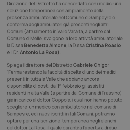
Direzione del Distretto ha concordato con i medici una
Calabria
Asma & BPCO
soluzione temporanea con ampliamento della
presenza ambulatoriale nel Comune di Sampeyre e
Campania
Car-T
conferma degli ambulatori già presenti negli altri
Comuni (attualmente in Valle Varaita, a partire dal
Emilia-Romagna
Colesterolo & coronaropatie
Comune di Melle, svolgono la loro attività ambulatoriale
la D.ssa
Benedetta Aimone
, la D.ssa
Cristina Roasio
Friuli Venezia Giulia
Dermatite Atopica
e il Dr.
Antonio La Rosa).
Lazio
Diabete & glucometri
Spiega il direttore del Distretto
Gabriele Ghigo
:
“Ferma restando la facoltà di scelta di uno dei medici
presenti in tutta la Valle che abbiano ancora
Liguria
Disturbi dell’umore
disponibilità di posti, dal 1° febbraio gli assistiti
residenti in alta Valle (a partire dal Comune di Frassino)
Lombardia
Dolore
già in carico al dottor Coppola, i quali non hanno potuto
scegliere un medico con ambulatorio nel comune di
Marche
Donna & Salute
Sampeyre, ed i nuovi iscritti in tali Comuni, potranno
optare per una iscrizione temporanea negli elenchi
Molise
Epatiti
del dottor La Rosa, il quale garantirà l’apertura di due