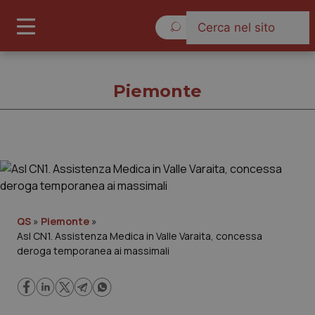
Venerdì 7 Agosto 2026
Piemonte
Piemonte
Cronache
QS
»
Piemonte
»
Asl CN1. Assistenza Medica in Valle Varaita, concessa
Governo e Parlamento
deroga temporanea ai massimali
Regioni e Asl
Lavoro e Professioni