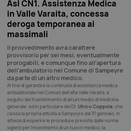
Asl CN1. Assistenza Medica
in Valle Varaita, concessa
Scienza e Farmaci
deroga temporanea ai
Studi e Analisi
massimali
Lettere al direttore
Il provvedimento avrà carattere
provvisorio per sei mesi, eventualmente
Edizioni Regionali
prorogabili, e comunque fino all’apertura
dell’ambulatorio nel Comune di Sampeyre
QS Pro
da parte di un altro medico.
Al fine di garantire la continuità di assistenza medica
Professionisti Sanitari.AI
ambulatoriale nei Comuni dell’alta Valle Varaita, a
seguito del trasferimento di alcuni medici di medicina
Abruzzo
QS Pro Gold
generale, ed in particolare del Dr.
Ulrico Coppola
, che
cessa la propria attività a Sampeyre dal 31 gennaio, in
QS Club
Newsletter
Basilicata
Artrite & artrosi
attesa di esperire le procedure previste dalle norme
vigenti per l’inserimento di un nuovo medico, la