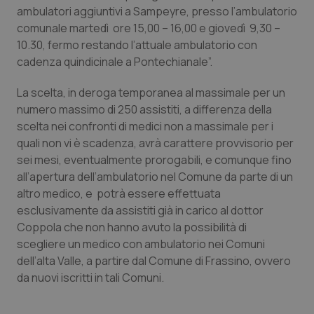
ambulatori aggiuntivi a Sampeyre, presso l’ambulatorio
Piemonte
HIV
comunale martedì ore 15,00 – 16,00 e giovedì 9,30 –
10.30, fermo restando l’attuale ambulatorio con
Provincia Autonoma di Bolzano
Infezioni & Febbre
cadenza quindicinale a Pontechianale”.
La scelta, in deroga temporanea al massimale per un
Provincia Autonoma di Trento
Ipertensione & Scompenso
numero massimo di 250 assistiti, a differenza della
scelta nei confronti di medici non a massimale per i
Puglia
Malattie rare
quali non vi è scadenza, avrà carattere provvisorio per
sei mesi, eventualmente prorogabili, e comunque fino
Sardegna
Malattia di Crohn & Rettocolite Ulcerosa
all’apertura dell’ambulatorio nel Comune da parte di un
altro medico, e potrà essere effettuata
Sicilia
Neuroscienze & patologie neurodegenerative
esclusivamente da assistiti già in carico al dottor
Coppola che non hanno avuto la possibilità di
Toscana
Obesità
scegliere un medico con ambulatorio nei Comuni
dell’alta Valle, a partire dal Comune di Frassino, ovvero
da nuovi iscritti in tali Comuni.
Umbria
Oftalmologia