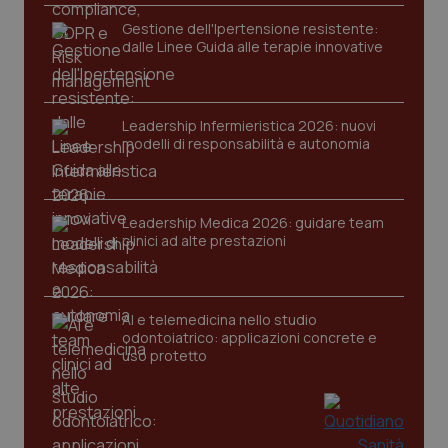
funzionare correttamente senza questi cookie.
Gestione dell'Ipertensione resistente:
Nome
Fornitore
/
Dominio
Scaden
dalle Linee Guida alle terapie innovative
VISITOR_PRIVACY_METADATA
5 mesi
YouTube
settim
.youtube.com
Leadership Infermieristica 2026: nuovi
modelli di responsabilità e autonomia
Leadership Medica 2026: guidare team
clinici ad alte prestazioni
AI e telemedicina nello studio
odontoiatrico: applicazioni concrete e
uso protetto
CookieScriptConsent
5 mesi
CookieScript
settim
www.quotidianosanita.it