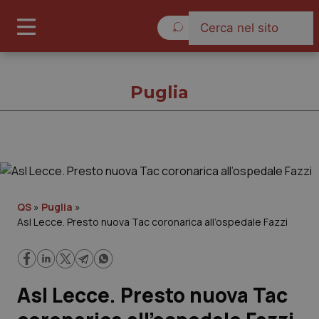
Domenica 9 Agosto 2026
Puglia
Puglia
Cronache
QS
»
Puglia
»
Asl Lecce. Presto nuova Tac coronarica all’ospedale Fazzi
Governo e Parlamento
Regioni e Asl
Asl Lecce. Presto nuova Tac
Lavoro e Professioni