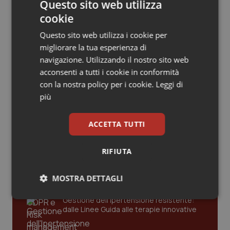
Valle D’Aosta
Oncodermatologia
Questo sito web utilizza
cookie
San Raffaele di Milano. Ispezioni e
Veneto
Oncoematologia
criticità riscontrate, stop al
Questo sito web utilizza i cookie per
laboratorio di Embriologia
migliorare la tua esperienza di
Oncologia & Nutrizione
navigazione. Utilizzando il nostro sito web
acconsenti a tutti i cookie in conformità
Psoriasi & pelle
con la nostra policy per i cookie.
Leggi di
più
Quotidiano Cardiologia
Ultime analisi e review da QS Pro
Gold
ACCETTA TUTTI
Quotidiano Chirurgia
Cloud sanitario: infrastrutture,
RIFIUTA
compliance, GDPR e Risk management
Quotidiano Oncologia
MOSTRA DETTAGLI
Quotidiano Pediatria
Gestione dell'Ipertensione resistente:
Necessari
Statistici
Marketing
dalle Linee Guida alle terapie innovative
Rene & patologie urogenitali