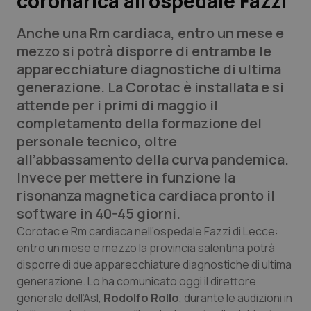
coronarica all’ospedale Fazzi
Anche una Rm cardiaca, entro un mese e
Scienza e Farmaci
mezzo si potrà disporre di entrambe le
apparecchiature diagnostiche di ultima
Studi e Analisi
generazione. La Corotac è installata e si
attende per i primi di maggio il
Lettere al direttore
completamento della formazione del
personale tecnico, oltre
Edizioni Regionali
all’abbassamento della curva pandemica.
Invece per mettere in funzione la
QS Pro
risonanza magnetica cardiaca pronto il
software in 40-45 giorni.
Professionisti Sanitari.AI
Corotac e Rm cardiaca nell’ospedale Fazzi di Lecce:
entro un mese e mezzo la provincia salentina potrà
Abruzzo
QS Pro Gold
disporre di due apparecchiature diagnostiche di ultima
QS Club
Newsletter
generazione. Lo ha comunicato oggi il direttore
Basilicata
Artrite & artrosi
generale dell’Asl,
Rodolfo Rollo
, durante le audizioni in