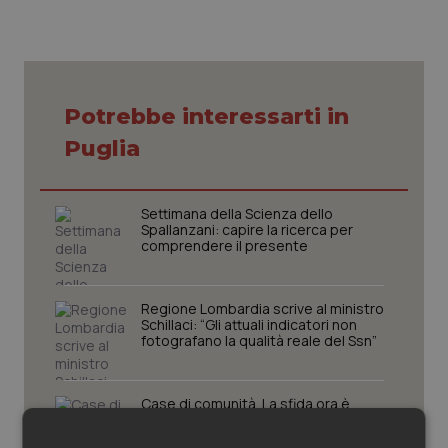
Piemonte
HIV
Provincia Autonoma di Bolzano
Infezioni & Febbre
Potrebbe interessarti in
Provincia Autonoma di Trento
Ipertensione & Scompenso
Puglia
Puglia
Malattie rare
Settimana della Scienza dello
Spallanzani: capire la ricerca per
Sardegna
Malattia di Crohn & Rettocolite Ulcerosa
comprendere il presente
Sicilia
Neuroscienze & patologie neurodegenerative
Regione Lombardia scrive al ministro
Schillaci: “Gli attuali indicatori non
fotografano la qualità reale del Ssn”
Toscana
Obesità
Umbria
Oftalmologia
Case di comunità. La sfida ora è
riempirle di professionisti e servizi. Il
punto della Conferenza delle Regioni