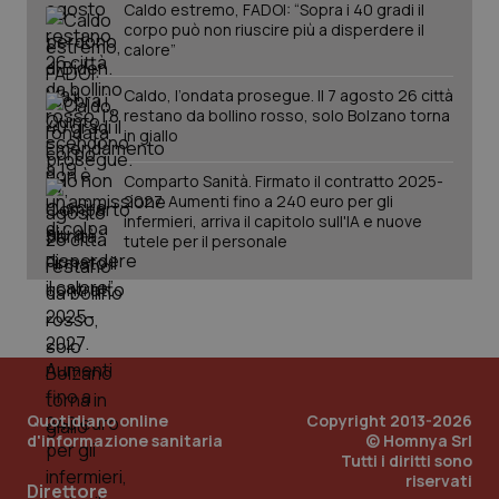
Caldo estremo, FADOI: “Sopra i 40 gradi il
corpo può non riuscire più a disperdere il
tracking-sites-ironfish-
www.quotidianosanita.it
4
calore”
session-id
settim
2 gior
Caldo, l’ondata prosegue. Il 7 agosto 26 città
restano da bollino rosso, solo Bolzano torna
in giallo
_ga
1 anno
Google LLC
Comparto Sanità. Firmato il contratto 2025-
mes
.quotidianosanita.it
2027. Aumenti fino a 240 euro per gli
infermieri, arriva il capitolo sull'IA e nuove
tutele per il personale
Quotidiano online
Copyright 2013-2026
d'informazione sanitaria
© Homnya Srl
Tutti i diritti sono
riservati
Direttore