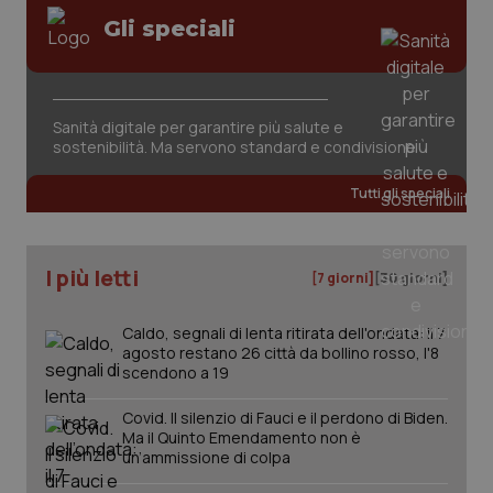
Gli speciali
Sanità digitale per garantire più salute e
CookieScriptConsent
5 mesi
CookieScript
settim
sostenibilità. Ma servono standard e condivisione
www.quotidianosanita.it
Tutti gli speciali
I più letti
[7 giorni]
[30 giorni]
Caldo, segnali di lenta ritirata dell'ondata: il 7
agosto restano 26 città da bollino rosso, l'8
scendono a 19
tracking-sites-ironfish-
www.quotidianosanita.it
4
Covid. Il silenzio di Fauci e il perdono di Biden.
tracking-enable
settim
Ma il Quinto Emendamento non è
2 gior
un’ammissione di colpa