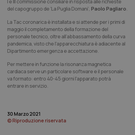
I e III commissione consiliare in risposta alle richieste
Calabria
Asma & BPCO
del capogruppo de ‘La Puglia Domani’,
Paolo Pagliaro
.
Campania
Car-T
La Tac coronarica è installata e si attende per i primi di
maggio il completamento della formazione del
Emilia-Romagna
Colesterolo & coronaropatie
personale tecnico, oltre all’abbassamento della curva
pandemica, visto che l'apparecchiatura è adiacente al
Dipartimento emergenza e accettazione.
Friuli Venezia Giulia
Dermatite Atopica
Per mettere in funzione la risonanza magnetica
Lazio
Diabete & glucometri
cardiaca serve un particolare software e il personale
va formato: entro 40-45 giorni l'apparato potrà
Liguria
Disturbi dell’umore
entrare in servizio.
Lombardia
Dolore
30 Marzo 2021
Marche
Donna & Salute
© Riproduzione riservata
Molise
Epatiti