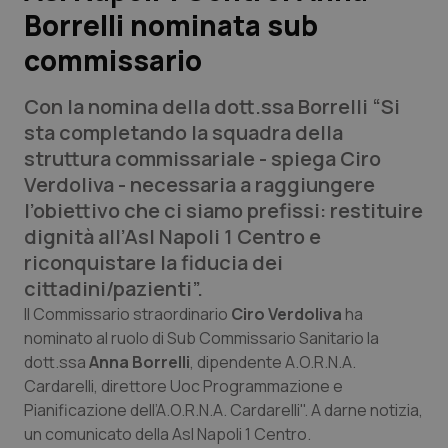
Borrelli nominata sub
Scienza e Farmaci
commissario
Studi e Analisi
Con la nomina della dott.ssa Borrelli “Si
sta completando la squadra della
Lettere al direttore
struttura commissariale - spiega Ciro
Verdoliva - necessaria a raggiungere
Edizioni Regionali
l’obiettivo che ci siamo prefissi: restituire
dignità all’Asl Napoli 1 Centro e
QS Pro
riconquistare la fiducia dei
cittadini/pazienti”.
Professionisti Sanitari.AI
Il Commissario straordinario
Ciro Verdoliva
ha
nominato al ruolo di Sub Commissario Sanitario la
Abruzzo
QS Pro Gold
dott.ssa
Anna Borrelli
, dipendente A.O.R.N.A.
Cardarelli, direttore Uoc Programmazione e
QS Club
Newsletter
Pianificazione dell’A.O.R.N.A. Cardarelli". A darne notizia,
Basilicata
Artrite & artrosi
un comunicato della Asl Napoli 1 Centro.