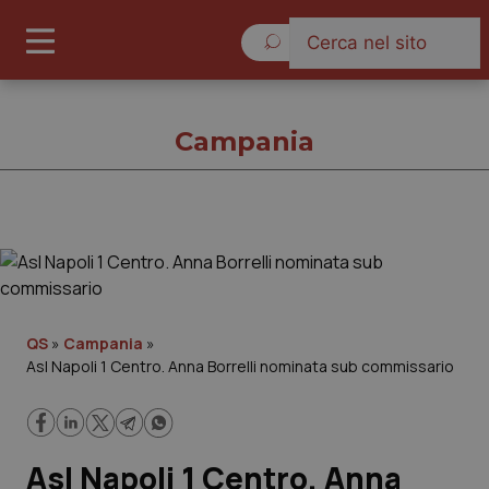
Sabato 8 Agosto 2026
Campania
Campania
Cronache
QS
»
Campania
»
Asl Napoli 1 Centro. Anna Borrelli nominata sub commissario
Governo e Parlamento
Regioni e Asl
Asl Napoli 1 Centro. Anna
Lavoro e Professioni