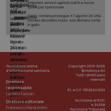
2 gior
infermieri, arriva il capitolo sull'IA e nuove
tutele per il personale
Caldo, l’ondata prosegue. Il 7 agosto 26 città
restano da bollino rosso, solo Bolzano torna
_ga
1 anno
Google LLC
in giallo
mes
.quotidianosanita.it
Quotidiano online
Copyright 2013-2026
d'informazione sanitaria
© Homnya Srl
Tutti i diritti sono
riservati
Direttore
responsabile
P.I. e C.F. 13026241003
Luciano Fassari
Iscrizione al ROC
Direttore editoriale
n.34308
Francesco Maria Avitto
Iscrizione Tribunale