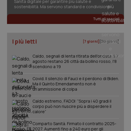
Sanità digitale per garantire più salute e
sostenibilità. Ma servono standard e condivisione
CookieScriptConsent
5 mesi
CookieScript
Tutti gli speciali
settim
www.quotidianosanita.it
I più letti
[7 giorni]
[30 giorni]
Caldo, segnali di lenta ritirata dell'ondata: il 7
agosto restano 26 città da bollino rosso, l'8
scendono a 19
Covid. Il silenzio di Fauci e il perdono di Biden.
Ma il Quinto Emendamento non è
un’ammissione di colpa
tracking-sites-ironfish-
www.quotidianosanita.it
4
tracking-enable
settim
2 gior
Caldo estremo, FADOI: “Sopra i 40 gradi il
corpo può non riuscire più a disperdere il
calore”
Comparto Sanità. Firmato il contratto 2025-
tracking-sites-ironfish-
www.quotidianosanita.it
4
2027. Aumenti fino a 240 euro per gli
session-id
settim