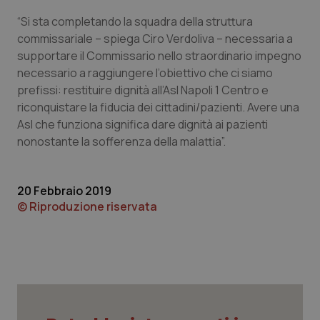
Calabria
Asma & BPCO
“Si sta completando la squadra della struttura
commissariale – spiega Ciro Verdoliva – necessaria a
Campania
Car-T
supportare il Commissario nello straordinario impegno
necessario a raggiungere l’obiettivo che ci siamo
Emilia-Romagna
Colesterolo & coronaropatie
prefissi: restituire dignità all’Asl Napoli 1 Centro e
riconquistare la fiducia dei cittadini/pazienti. Avere una
Friuli Venezia Giulia
Dermatite Atopica
Asl che funziona significa dare dignità ai pazienti
nonostante la sofferenza della malattia”.
Lazio
Diabete & glucometri
20 Febbraio 2019
Liguria
Disturbi dell’umore
© Riproduzione riservata
Lombardia
Dolore
Marche
Donna & Salute
Molise
Epatiti