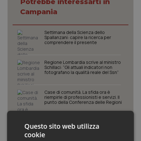
Potrebbe interessarti in
Piemonte
HIV
Campania
Provincia Autonoma di Bolzano
Infezioni & Febbre
Settimana della Scienza dello
Spallanzani: capire la ricerca per
comprendere il presente
Provincia Autonoma di Trento
Ipertensione & Scompenso
Puglia
Malattie rare
Regione Lombardia scrive al ministro
Schillaci: “Gli attuali indicatori non
fotografano la qualità reale del Ssn”
Sardegna
Malattia di Crohn & Rettocolite Ulcerosa
Sicilia
Neuroscienze & patologie neurodegenerative
Case di comunità. La sfida ora è
riempirle di professionisti e servizi. Il
punto della Conferenza delle Regioni
Toscana
Obesità
San Raffaele di Milano. Ispezioni e
Umbria
Oftalmologia
Questo sito web utilizza
criticità riscontrate, stop al
laboratorio di Embriologia
cookie