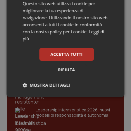
Valle D’Aosta
Oncodermatologia
Questo sito web utilizza i cookie per
migliorare la tua esperienza di
Veneto
Oncoematologia
navigazione. Utilizzando il nostro sito web
acconsenti a tutti i cookie in conformità
Ultime analisi e review da QS Pro
Oncologia & Nutrizione
con la nostra policy per i cookie.
Leggi di
Gold
più
Psoriasi & pelle
Cloud sanitario: infrastrutture,
ACCETTA TUTTI
compliance, GDPR e Risk management
Quotidiano Cardiologia
RIFIUTA
Quotidiano Chirurgia
Gestione dell'Ipertensione resistente:
MOSTRA DETTAGLI
dalle Linee Guida alle terapie innovative
Quotidiano Oncologia
Necessari
Statistici
Marketing
Quotidiano Pediatria
Leadership Infermieristica 2026: nuovi
modelli di responsabilità e autonomia
Rene & patologie urogenitali