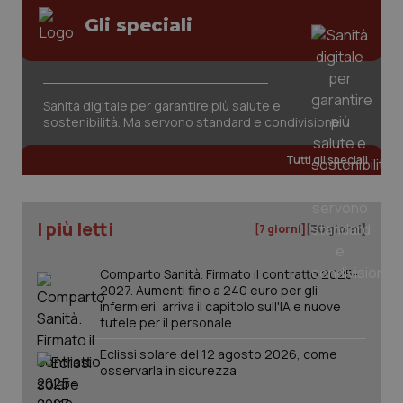
Gli speciali
Sanità digitale per garantire più salute e
sostenibilità. Ma servono standard e condivisione
Tutti gli speciali
I più letti
[7 giorni]
[30 giorni]
Comparto Sanità. Firmato il contratto 2025-
2027. Aumenti fino a 240 euro per gli
infermieri, arriva il capitolo sull'IA e nuove
_ga_KM60CM4NPH
.quotidianosanita.it
1 anno
tutele per il personale
mes
Eclissi solare del 12 agosto 2026, come
osservarla in sicurezza