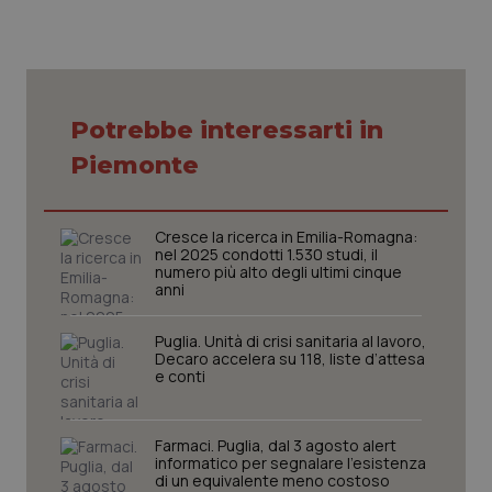
VISITOR_PRIVACY_METADATA
5 mesi
YouTube
settim
.youtube.com
Potrebbe interessarti in
Piemonte
Cresce la ricerca in Emilia-Romagna:
nel 2025 condotti 1.530 studi, il
numero più alto degli ultimi cinque
anni
Puglia. Unità di crisi sanitaria al lavoro,
Decaro accelera su 118, liste d’attesa
e conti
CookieScriptConsent
5 mesi
CookieScript
settim
www.quotidianosanita.it
Farmaci. Puglia, dal 3 agosto alert
informatico per segnalare l’esistenza
di un equivalente meno costoso