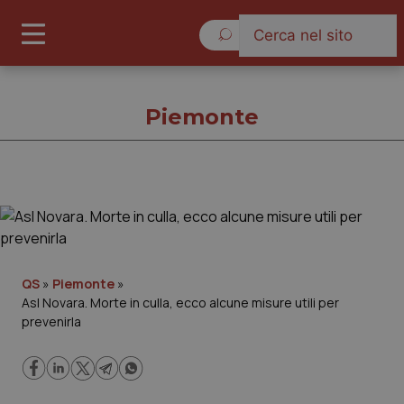
Giovedì 6 Agosto 2026
Piemonte
Piemonte
Cronache
QS
»
Piemonte
»
Asl Novara. Morte in culla, ecco alcune misure utili per
Governo e Parlamento
prevenirla
Regioni e Asl
Lavoro e Professioni