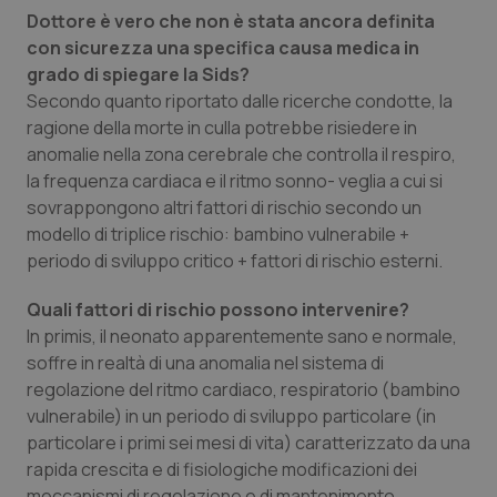
Dottore è vero che non è stata ancora definita
Piemonte
HIV
con sicurezza una specifica causa medica in
grado di spiegare la Sids?
Provincia Autonoma di Bolzano
Infezioni & Febbre
Secondo quanto riportato dalle ricerche condotte, la
ragione della morte in culla potrebbe risiedere in
Provincia Autonoma di Trento
Ipertensione & Scompenso
anomalie nella zona cerebrale che controlla il respiro,
la frequenza cardiaca e il ritmo sonno- veglia a cui si
sovrappongono altri fattori di rischio secondo un
Puglia
Malattie rare
modello di triplice rischio: bambino vulnerabile +
periodo di sviluppo critico + fattori di rischio esterni.
Sardegna
Malattia di Crohn & Rettocolite Ulcerosa
Quali fattori di rischio possono intervenire?
Sicilia
Neuroscienze & patologie neurodegenerative
In primis, il neonato apparentemente sano e normale,
soffre in realtà di una anomalia nel sistema di
Toscana
Obesità
regolazione del ritmo cardiaco, respiratorio (bambino
vulnerabile) in un periodo di sviluppo particolare (in
Umbria
Oftalmologia
particolare i primi sei mesi di vita) caratterizzato da una
rapida crescita e di fisiologiche modificazioni dei
meccanismi di regolazione e di mantenimento