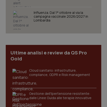
Influenza. Dal 1° ottobre al via la
campagna vaccinale 2026/2027 in
Lombardia
tracking-sites-ironfish-
www.quotidianosanita.it
4
tracking-enable
settim
2 gior
Ultime analisi e review da QS Pro
Gold
tracking-sites-ironfish-
www.quotidianosanita.it
4
session-id
settim
2 gior
Cloud sanitario: infrastrutture,
compliance, GDPR e Risk management
_ga
1 anno
Google LLC
mes
.quotidianosanita.it
Gestione dell'Ipertensione resistente:
dalle Linee Guida alle terapie innovative