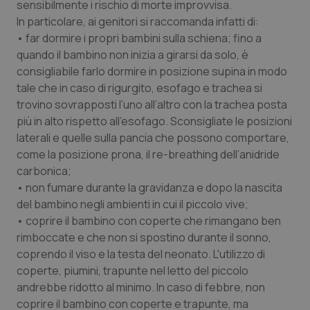
sensibilmente i rischio di morte improvvisa.
Salute orale & impianti
In particolare, ai genitori si raccomanda infatti di:
• far dormire i propri bambini sulla schiena; fino a
Sangue & coagulazione
quando il bambino non inizia a girarsi da solo, è
consigliabile farlo dormire in posizione supina in modo
Tiroide
tale che in caso di rigurgito, esofago e trachea si
trovino sovrapposti l’uno all’altro con la trachea posta
più in alto rispetto all’esofago. Sconsigliate le posizioni
Tumore al seno
laterali e quelle sulla pancia che possono comportare,
come la posizione prona, il re-breathing dell’anidride
Tumore ovarico
carbonica;
• non fumare durante la gravidanza e dopo la nascita
Tumori del Polmone & Testa Collo
del bambino negli ambienti in cui il piccolo vive;
• coprire il bambino con coperte che rimangano ben
Tumori gastrointestinali
rimboccate e che non si spostino durante il sonno,
coprendo il viso e la testa del neonato. L'utilizzo di
Ulcera & Reflusso
coperte, piumini, trapunte nel letto del piccolo
andrebbe ridotto al minimo. In caso di febbre, non
Vaccini
coprire il bambino con coperte e trapunte, ma