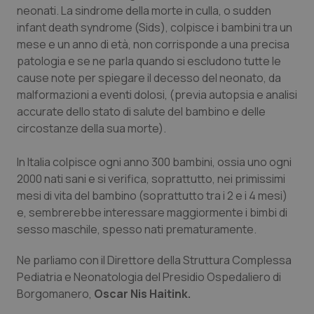
Calabria
Asma & BPCO
neonati. La sindrome della morte in culla, o sudden
infant death syndrome (Sids), colpisce i bambini tra un
mese e un anno di età, non corrisponde a una precisa
Campania
Car-T
patologia e se ne parla quando si escludono tutte le
cause note per spiegare il decesso del neonato, da
Emilia-Romagna
Colesterolo & coronaropatie
malformazioni a eventi dolosi, (previa autopsia e analisi
accurate dello stato di salute del bambino e delle
Friuli Venezia Giulia
Dermatite Atopica
circostanze della sua morte).
Lazio
Diabete & glucometri
In Italia colpisce ogni anno 300 bambini, ossia uno ogni
2000 nati sani e si verifica, soprattutto, nei primissimi
Liguria
Disturbi dell’umore
mesi di vita del bambino (soprattutto tra i 2 e i 4 mesi)
e, sembrerebbe interessare maggiormente i bimbi di
Lombardia
Dolore
sesso maschile, spesso nati prematuramente.
Ne parliamo con il Direttore della Struttura Complessa
Marche
Donna & Salute
Pediatria e Neonatologia del Presidio Ospedaliero di
Borgomanero,
Oscar Nis Haitink.
Molise
Epatiti