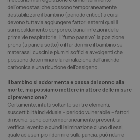
Valle D’Aosta
Oncodermatologia
dell’omeostasi che possono temporaneamente
destabilizzare il bambino (periodo critico) a cui si
Veneto
Oncoematologia
devono tuttavia aggiungere fattori esterni quali il
surriscaldamento corporeo, banali infezioni delle
Oncologia & Nutrizione
prime vie respiratorie, il “fumo passivo”, la posizione
prona (a pancia sotto) o il far dormire il bambino su
Psoriasi & pelle
materassi, cuscini e piumini soffici e avvolgenti che
possono determinare la reinalazione dell’anidride
Quotidiano Cardiologia
carbonica e una riduzione dell’ossigeno.
Quotidiano Chirurgia
Il bambino si addormenta e passa dal sonno alla
morte, ma possiamo mettere in attore delle misure
di prevenzione?
Quotidiano Oncologia
Certamente, infatti soltanto se i tre elementi,
suscettibilità individuale – periodo vulnerabile – fattori
Quotidiano Pediatria
di rischio, sono contemporaneamente presenti si
verifica l’evento e quindi l’eliminazione di uno di essi,
Rene & patologie urogenitali
quale ad esempio il dormire sulla pancia, può ridurre