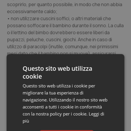
scoprirlo, per quanto possibile, in modo che non abbia
eccessivamente caldo;
• non utilizzare cuscini soffici, o altri materiali che
possano soffocare il bambino durante il sonno. La culla
o il lettino del bimbo dovrebbero essere liberi da
pupazzi, peluche, cuscini, giochi. Anche in caso di
utilizzo di paracolpi (inutile, comunque, nei primissimi
mesi dato che il bambino non si muove), assicurarsi
che questo sia agganciato anche sotto al lettino e non
Questo sito web utilizza
solo alle sbarre; l'uso del ciuccio a partire dal primo
mese (ossia da quando l'allattamento al seno è stato
cookie
ben avviato) sembra invece ridurre il rischio di morte in
Questo sito web utilizza i cookie per
culla e quindi il suo utilizzo nei primi 12 mesi durante la
migliorare la tua esperienza di
nanna del bimbo non è sconsigliato;
navigazione. Utilizzando il nostro sito web
• allattare al seno il bambino nei primi sei mesi di vita
acconsenti a tutti i cookie in conformità
contribuisce ad una immunizzazione corretta e riduce
con la nostra policy per i cookie.
Leggi di
il rischio di Sids;
più
• far dormire il bambino in un ambiente a temperatura
adeguata, né eccessivamente caldo né troppo