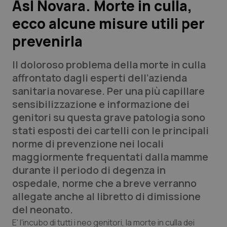
Asl Novara. Morte in culla,
ecco alcune misure utili per
Scienza e Farmaci
prevenirla
Studi e Analisi
Il doloroso problema della morte in culla
Lettere al direttore
affrontato dagli esperti dell’azienda
sanitaria novarese. Per una più capillare
Edizioni Regionali
sensibilizzazione e informazione dei
genitori su questa grave patologia sono
QS Pro
stati esposti dei cartelli con le principali
norme di prevenzione nei locali
Professionisti Sanitari.AI
maggiormente frequentati dalla mamme
durante il periodo di degenza in
Abruzzo
QS Pro Gold
ospedale, norme che a breve verranno
allegate anche al libretto di dimissione
QS Club
Newsletter
Basilicata
Artrite & artrosi
del neonato.
E' l'incubo di tutti i neo genitori, la morte in culla dei