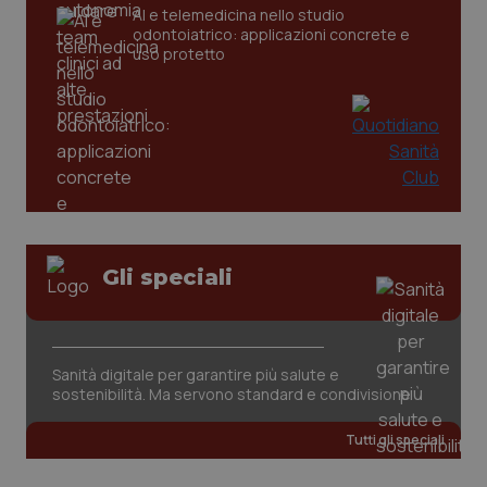
AI e telemedicina nello studio
odontoiatrico: applicazioni concrete e
_ga
1 anno
Google LLC
uso protetto
mes
.quotidianosanita.it
Gli speciali
Sanità digitale per garantire più salute e
sostenibilità. Ma servono standard e condivisione
Tutti gli speciali