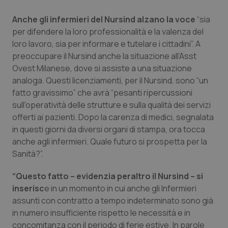
Valle D’Aosta
Oncodermatologia
Anche gli infermieri del Nursind alzano la voce
“sia
Veneto
Oncoematologia
per difendere la loro professionalità e la valenza del
loro lavoro, sia per informare e tutelare i cittadini”. A
Oncologia & Nutrizione
preoccupare il Nursind anche la situazione all’Asst
Ovest Milanese, dove si assiste a una situazione
analoga. Questi licenziamenti, per il Nursind, sono “un
Psoriasi & pelle
fatto gravissimo” che avrà “pesanti ripercussioni
sull'operatività delle strutture e sulla qualità dei servizi
Quotidiano Cardiologia
offerti ai pazienti. Dopo la carenza di medici, segnalata
in questi giorni da diversi organi di stampa, ora tocca
Quotidiano Chirurgia
anche agli infermieri. Quale futuro si prospetta per la
Sanità?”.
Quotidiano Oncologia
“Questo fatto – evidenzia peraltro il Nursind – si
Quotidiano Pediatria
inserisc
e in un momento in cui anche gli Infermieri
assunti con contratto a tempo indeterminato sono già
in numero insufficiente rispetto le necessità e in
Rene & patologie urogenitali
concomitanza con il periodo di ferie estive. In parole