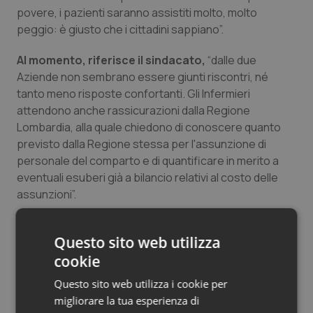
povere, i pazienti saranno assistiti molto, molto
Salute orale & impianti
peggio: è giusto che i cittadini sappiano”.
Sangue & coagulazione
Al momento, riferisce il sindacato,
“dalle due
Aziende non sembrano essere giunti riscontri, né
Tiroide
tanto meno risposte confortanti. Gli Infermieri
attendono anche rassicurazioni dalla Regione
Tumore al seno
Lombardia, alla quale chiedono di conoscere quanto
previsto dalla Regione stessa per l'assunzione di
personale del comparto e di quantificare in merito a
Tumore ovarico
eventuali esuberi già a bilancio relativi al costo delle
assunzioni”.
Tumori del Polmone & Testa Collo
“Comunque sia – precisano dal NurSind di Milano -,
Tumori gastrointestinali
Questo sito web utilizza
il risultato è che ci troviamo sotto una scure di ulteriori
nuovi tagli. Tagli che significano maggiore precariato,
cookie
Ulcera & Reflusso
minore sicurezza sul lavoro, abuso degli straordinari a
Questo sito web utilizza i cookie per
favore solo di alcuni e ore di straordinari non pagati per
migliorare la tua esperienza di
Vaccini
i tanti altri. La situazione è davvero critica: le Aziende