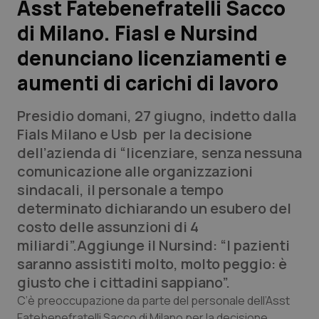
Asst Fatebenefratelli Sacco
di Milano. Fiasl e Nursind
Scienza e Farmaci
denunciano licenziamenti e
Studi e Analisi
aumenti di carichi di lavoro
Lettere al direttore
Presidio domani, 27 giugno, indetto dalla
Fials Milano e Usb per la decisione
Edizioni Regionali
dell’azienda di “licenziare, senza nessuna
comunicazione alle organizzazioni
QS Pro
sindacali, il personale a tempo
determinato dichiarando un esubero del
Professionisti Sanitari.AI
costo delle assunzioni di 4
miliardi”.Aggiunge il Nursind: “I pazienti
Abruzzo
QS Pro Gold
saranno assistiti molto, molto peggio: è
giusto che i cittadini sappiano”.
QS Club
Newsletter
Basilicata
Artrite & artrosi
C’è preoccupazione da parte del personale dell’Asst
Fatebenefratelli Sacco di Milano per la decisione