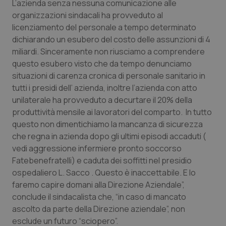
L’azienda senza nessuna comunicazione alle
organizzazioni sindacali ha provveduto al
Piemonte
HIV
licenziamento del personale a tempo determinato
dichiarando un esubero del costo delle assunzioni di 4
Provincia Autonoma di Bolzano
Infezioni & Febbre
miliardi. Sinceramente non riusciamo a comprendere
questo esubero visto che da tempo denunciamo
Provincia Autonoma di Trento
Ipertensione & Scompenso
situazioni di carenza cronica di personale sanitario in
tutti i presidi dell’ azienda, inoltre l’azienda con atto
Puglia
Malattie rare
unilaterale ha provveduto a decurtare il 20% della
produttività mensile ai lavoratori del comparto. In tutto
Sardegna
Malattia di Crohn & Rettocolite Ulcerosa
questo non dimentichiamo la mancanza di sicurezza
che regna in azienda dopo gli ultimi episodi accaduti (
vedi aggressione infermiere pronto soccorso
Sicilia
Neuroscienze & patologie neurodegenerative
Fatebenefratelli) e caduta dei soffitti nel presidio
ospedaliero L. Sacco . Questo è inaccettabile. E lo
Toscana
Obesità
faremo capire domani alla Direzione Aziendale”,
conclude il sindacalista che, “in caso di mancato
Umbria
Oftalmologia
ascolto da parte della Direzione aziendale”, non
esclude un futuro “sciopero”.