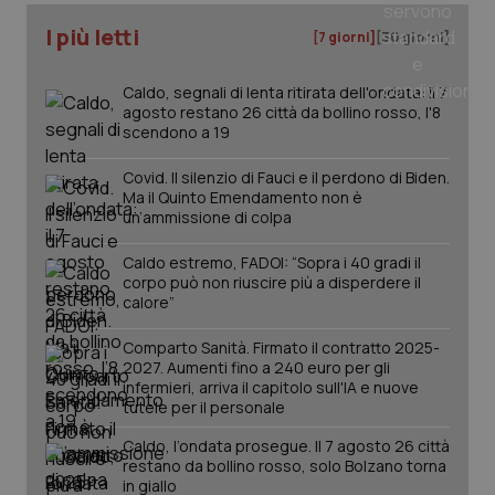
I più letti
[7 giorni]
[30 giorni]
Caldo, segnali di lenta ritirata dell'ondata: il 7
PHPSESSID
Sessio
PHP.net
agosto restano 26 città da bollino rosso, l'8
www.quotidianosanita.it
scendono a 19
Covid. Il silenzio di Fauci e il perdono di Biden.
Ma il Quinto Emendamento non è
un’ammissione di colpa
Caldo estremo, FADOI: “Sopra i 40 gradi il
corpo può non riuscire più a disperdere il
calore”
Comparto Sanità. Firmato il contratto 2025-
2027. Aumenti fino a 240 euro per gli
infermieri, arriva il capitolo sull'IA e nuove
tutele per il personale
Caldo, l’ondata prosegue. Il 7 agosto 26 città
restano da bollino rosso, solo Bolzano torna
in giallo