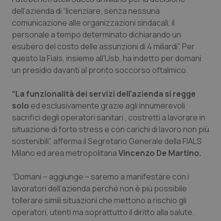
Calabria
Asma & BPCO
dell’azienda di “licenziare, senza nessuna
comunicazione alle organizzazioni sindacali, il
Campania
Car-T
personale a tempo determinato dichiarando un
esubero del costo delle assunzioni di 4 miliardi”. Per
questo la Fials, insieme all’Usb, ha indetto per domani
Emilia-Romagna
Colesterolo & coronaropatie
un presidio davanti al pronto soccorso oftalmico.
Friuli Venezia Giulia
Dermatite Atopica
“La funzionalità dei servizi dell’azienda si regge
solo
ed esclusivamente grazie agli innumerevoli
Lazio
Diabete & glucometri
sacrifici degli operatori sanitari , costretti a lavorare in
situazione di forte stress e con carichi di lavoro non più
Liguria
Disturbi dell’umore
sostenibili”, afferma il Segretario Generale della FIALS
Milano ed area metropolitana
Vincenzo De Martino.
Lombardia
Dolore
“Domani – aggiunge – saremo a manifestare con i
Marche
Donna & Salute
lavoratori dell’azienda perché non è più possibile
tollerare simili situazioni che mettono a rischio gli
operatori, utenti ma soprattutto il diritto alla salute.
Molise
Epatiti