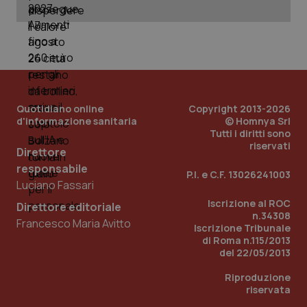
_ga_KM60CM4NPH
.quotidianosanita.it
1 anno
mes
Quotidiano online
Copyright 2013-2026
d'informazione sanitaria
© Homnya Srl
Tutti i diritti sono
Fornitore
/
riservati
Nome
Scadenza
Descrizion
Direttore
Dominio
Nome
Fornitore
/
Dominio
Scadenza
Des
responsabile
_ga_0VMQEQKQ1N
.quotidianosanita.it
1 anno 1
Questo
P.I. e C.F. 13026241003
mese
cookie
VISITOR_INFO1_LIVE
5 mesi 4
Que
Luciano Fassari
Google LLC
viene
settimane
imp
.youtube.com
utilizzato
You
Iscrizione al ROC
Direttore editoriale
da Google
ten
n.34308
Analytics
pre
Francesco Maria Avitto
Iscrizione Tribunale
per
del
mantener
di Roma n.115/2013
vid
lo stato
inco
del 22/05/2013
della
può
sessione.
det
Riproduzione
vis
web
riservata
uti
nuo