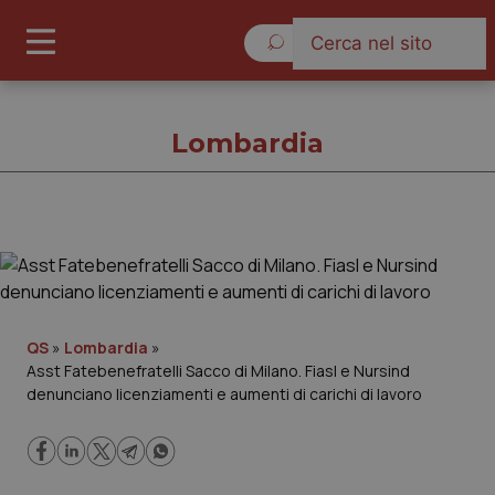
Sabato 8 Agosto 2026
Lombardia
Lombardia
Cronache
QS
»
Lombardia
»
Asst Fatebenefratelli Sacco di Milano. Fiasl e Nursind
Governo e Parlamento
denunciano licenziamenti e aumenti di carichi di lavoro
Regioni e Asl
Lavoro e Professioni