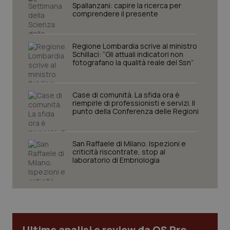
Spallanzani: capire la ricerca per
I cookie necessari contribuiscono a rendere fruibile il
comprendere il presente
sito web abilitandone funzionalità di base quali la
navigazione sulle pagine e l'accesso alle aree
protette del sito. Il sito web non è in grado di
funzionare correttamente senza questi cookie.
Regione Lombardia scrive al ministro
Nome
Schillaci: “Gli attuali indicatori non
Fornitore
/
Dominio
Scaden
fotografano la qualità reale del Ssn”
VISITOR_PRIVACY_METADATA
5 mesi
YouTube
settim
.youtube.com
Case di comunità. La sfida ora è
riempirle di professionisti e servizi. Il
punto della Conferenza delle Regioni
San Raffaele di Milano. Ispezioni e
criticità riscontrate, stop al
laboratorio di Embriologia
Ultime analisi e review da QS Pro