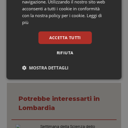
navigazione. Utilizzando il nostro sito web
dovrebbero riconoscere le proprie responsabilità e
acconsenti a tutti i cookie in conformità
mettere in atto una serie di misure migliorative. Perché
con la nostra policy per i cookie.
Leggi di
qui c'è in ballo il diritto alla salute dei cittadini, oltre che
più
quello degli Infermieri”.
ACCETTA TUTTI
26 Giugno 2019
© Riproduzione riservata
RIFIUTA
MOSTRA DETTAGLI
Necessari
Statistici
Marketing
Potrebbe interessarti in
Lombardia
Necessari
Statistici
Marketing
Settimana della Scienza dello