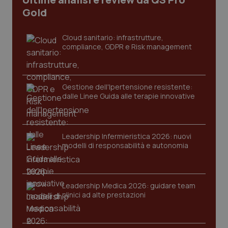
CookieScriptConsent
5 mesi
CookieScript
Gold
settim
www.quotidianosanita.it
Cloud sanitario: infrastrutture,
compliance, GDPR e Risk management
Gestione dell'Ipertensione resistente:
dalle Linee Guida alle terapie innovative
tracking-sites-ironfish-
www.quotidianosanita.it
4
Leadership Infermieristica 2026: nuovi
tracking-enable
settim
modelli di responsabilità e autonomia
2 gior
Leadership Medica 2026: guidare team
tracking-sites-ironfish-
www.quotidianosanita.it
4
clinici ad alte prestazioni
session-id
settim
2 gior