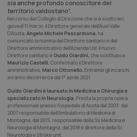
sia anche profondo conoscitore del
Calabria
Asma & BPCO
territorio valdostano”.
Nel corso del Collegio di Direzione che si è svolto ieri,
Campania
Car-T
giovedì 11 marzo, il Direttore generale dell’Ausl Valle
D’Aosta,
Angelo Michele Pescarmona,
ha
Emilia-Romagna
Colesterolo & coronaropatie
comunicato la nomina del Direttore sanitario e del
Direttore amministrativo dell’Azienda Usl. Il nuovo
Friuli Venezia Giulia
Dermatite Atopica
Direttore sanitario è
Guido Giardini,
che sostituisce
Maurizio Castelli.
Confermato il Direttore
Lazio
Diabete & glucometri
amministrativo,
Marco Ottonello.
Entrambi gli incarichi
avranno decorrenza dal 1° aprile 2021.
Liguria
Disturbi dell’umore
Guido Giardini è laureato in Medicina e Chirurgia e
specializzato in Neurologia
. Presta la propria opera
Lombardia
Dolore
professionale presso l’ospedale di Aosta dal 2003: dal
2007 responsabile dell’Ambulatorio di Medicina di
Marche
Donna & Salute
Montagna, dal 2015, responsabile della Ss Medicina e
Neurologia di Montagna, dal 2018 è direttore della Sc
Molise
Epatiti
Neurologia e Stroke unit.