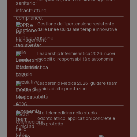
Gestione dell'Ipertensione resistente:
dalle Linee Guida alle terapie innovative
Leadership Infermieristica 2026: nuovi
CookieScriptConsent
5 mesi
CookieScript
modelli di responsabilità e autonomia
settim
www.quotidianosanita.it
Leadership Medica 2026: guidare team
clinici ad alte prestazioni
AI e telemedicina nello studio
odontoiatrico: applicazioni concrete e
uso protetto
tracking-sites-ironfish-
www.quotidianosanita.it
4