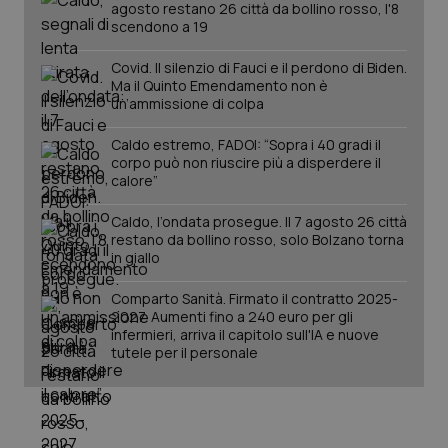
agosto restano 26 città da bollino rosso, l'8
scendono a 19
Covid. Il silenzio di Fauci e il perdono di Biden.
Ma il Quinto Emendamento non è
un’ammissione di colpa
Caldo estremo, FADOI: “Sopra i 40 gradi il
corpo può non riuscire più a disperdere il
calore”
Caldo, l’ondata prosegue. Il 7 agosto 26 città
restano da bollino rosso, solo Bolzano torna
in giallo
PHPSESSID
Sessio
PHP.net
www.quotidianosanita.it
Comparto Sanità. Firmato il contratto 2025-
2027. Aumenti fino a 240 euro per gli
infermieri, arriva il capitolo sull'IA e nuove
tutele per il personale