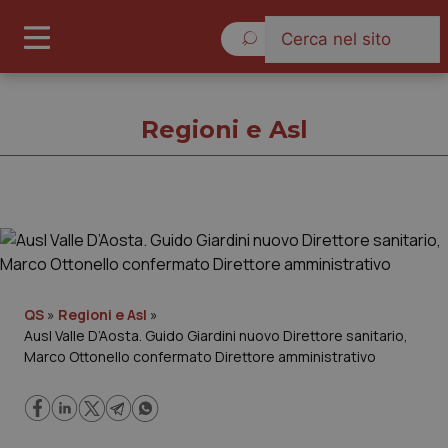
Domenica 9 Agosto 2026
Regioni e Asl
Regioni e Asl
Cronache
QS
»
Regioni e Asl
»
Ausl Valle D’Aosta. Guido Giardini nuovo Direttore sanitario,
Governo e Parlamento
Marco Ottonello confermato Direttore amministrativo
Regioni e Asl
Lavoro e Professioni