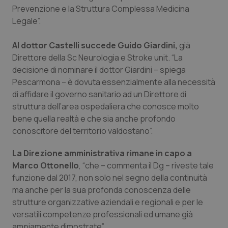
Valle D’Aosta
Oncodermatologia
Prevenzione e la Struttura Complessa Medicina
Legale”.
Veneto
Oncoematologia
Al dottor Castelli succede Guido Giardini,
già
Oncologia & Nutrizione
Direttore della Sc Neurologia e Stroke unit. “La
decisione di nominare il dottor Giardini – spiega
Psoriasi & pelle
Pescarmona – è dovuta essenzialmente alla necessità
di affidare il governo sanitario ad un Direttore di
struttura dell’area ospedaliera che conosce molto
Quotidiano Cardiologia
bene quella realtà e che sia anche profondo
conoscitore del territorio valdostano”.
Quotidiano Chirurgia
La Direzione amministrativa rimane in capo a
Quotidiano Oncologia
Marco Ottonello
, “che – commenta il Dg – riveste tale
funzione dal 2017, non solo nel segno della continuità
Quotidiano Pediatria
ma anche per la sua profonda conoscenza delle
strutture organizzative aziendali e regionali e per le
Rene & patologie urogenitali
versatili competenze professionali ed umane già
ampiamente dimostrate”.