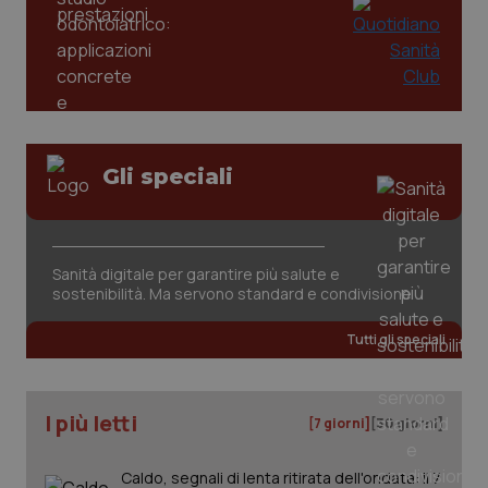
tracking-enable
settim
2 gior
tracking-sites-ironfish-
www.quotidianosanita.it
4
session-id
settim
2 gior
Gli speciali
_ga
1 anno
Google LLC
mes
.quotidianosanita.it
Sanità digitale per garantire più salute e
sostenibilità. Ma servono standard e condivisione
Tutti gli speciali
I più letti
[7 giorni]
[30 giorni]
Caldo, segnali di lenta ritirata dell'ondata: il 7