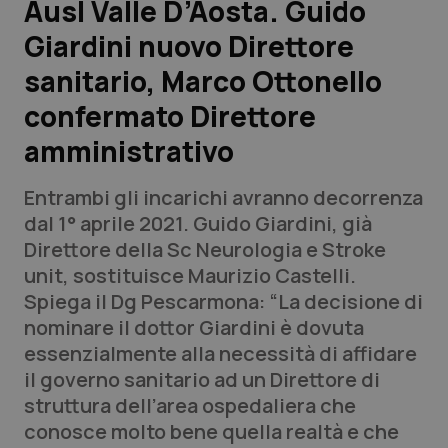
Ausl Valle D’Aosta. Guido
Giardini nuovo Direttore
Scienza e Farmaci
sanitario, Marco Ottonello
Studi e Analisi
confermato Direttore
amministrativo
Lettere al direttore
Entrambi gli incarichi avranno decorrenza
Edizioni Regionali
dal 1° aprile 2021. Guido Giardini, già
Direttore della Sc Neurologia e Stroke
QS Pro
unit, sostituisce Maurizio Castelli.
Spiega il Dg Pescarmona: “La decisione di
Professionisti Sanitari.AI
nominare il dottor Giardini è dovuta
essenzialmente alla necessità di affidare
Abruzzo
QS Pro Gold
il governo sanitario ad un Direttore di
struttura dell’area ospedaliera che
QS Club
Newsletter
Basilicata
Artrite & artrosi
conosce molto bene quella realtà e che