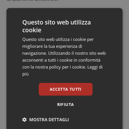
Salute orale & impianti
12 Marzo 2021
Questo sito web utilizza
Sangue & coagulazione
© Riproduzione riservata
cookie
Tiroide
Questo sito web utilizza i cookie per
migliorare la tua esperienza di
Tumore al seno
navigazione. Utilizzando il nostro sito web
acconsenti a tutti i cookie in conformità
Tumore ovarico
con la nostra policy per i cookie.
Leggi di
Potrebbe interessarti in
più
Tumori del Polmone & Testa Collo
Regioni e Asl
ACCETTA TUTTI
Tumori gastrointestinali
Settimana della Scienza dello
RIFIUTA
Spallanzani: capire la ricerca per
comprendere il presente
Ulcera & Reflusso
MOSTRA DETTAGLI
Vaccini
Regione Lombardia scrive al ministro