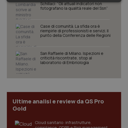
Necessari
Statistici
Marketing
Schillaci: “Gli attuali indicatori non
fotografano la qualità reale del Ssn”
Case di comunità. La sfida ora è
riempirle di professionisti e servizi. Il
punto della Conferenza delle Regioni
Necessari
Statistici
Marketing
San Raffaele di Milano. Ispezioni e
I cookie necessari contribuiscono a rendere fruibile il
criticità riscontrate, stop al
sito web abilitandone funzionalità di base quali la
laboratorio di Embriologia
navigazione sulle pagine e l'accesso alle aree
protette del sito. Il sito web non è in grado di
funzionare correttamente senza questi cookie.
Nome
Fornitore
/
Dominio
Scaden
VISITOR_PRIVACY_METADATA
5 mesi
YouTube
settim
.youtube.com
Ultime analisi e review da QS Pro
Gold
Cloud sanitario: infrastrutture,
compliance, GDPR e Risk management