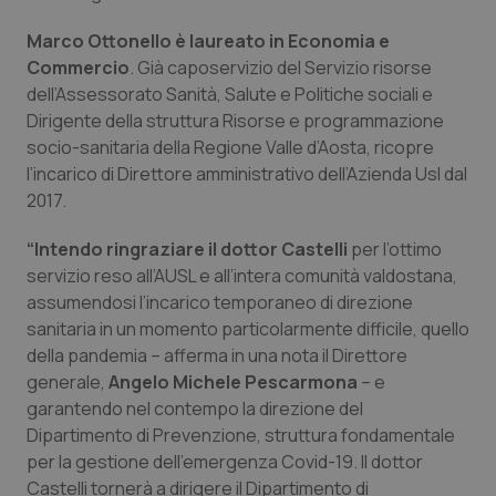
Piemonte
HIV
Marco Ottonello è laureato in Economia e
Commercio
. Già caposervizio del Servizio risorse
dell’Assessorato Sanità, Salute e Politiche sociali e
Provincia Autonoma di Bolzano
Infezioni & Febbre
Dirigente della struttura Risorse e programmazione
socio-sanitaria della Regione Valle d’Aosta, ricopre
Provincia Autonoma di Trento
Ipertensione & Scompenso
l’incarico di Direttore amministrativo dell’Azienda Usl dal
2017.
Puglia
Malattie rare
“Intendo ringraziare il dottor Castelli
per l’ottimo
Sardegna
Malattia di Crohn & Rettocolite Ulcerosa
servizio reso all’AUSL e all’intera comunità valdostana,
assumendosi l’incarico temporaneo di direzione
Sicilia
Neuroscienze & patologie neurodegenerative
sanitaria in un momento particolarmente difficile, quello
della pandemia – afferma in una nota il Direttore
generale,
Angelo Michele Pescarmona
– e
Toscana
Obesità
garantendo nel contempo la direzione del
Dipartimento di Prevenzione, struttura fondamentale
Umbria
Oftalmologia
per la gestione dell’emergenza Covid-19. Il dottor
Castelli tornerà a dirigere il Dipartimento di