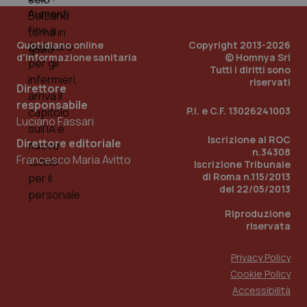
Quotidiano online
Copyright 2013-2026
d'informazione sanitaria
© Homnya Srl
Tutti i diritti sono
riservati
Direttore
responsabile
P.I. e C.F. 13026241003
Luciano Fassari
_ga_KM60CM4NPH
.quotidianosanita.it
1 anno
Iscrizione al ROC
mes
Direttore editoriale
n.34308
Francesco Maria Avitto
Iscrizione Tribunale
di Roma n.115/2013
del 22/05/2013
Riproduzione
riservata
Privacy Policy
Fornitore
/
Nome
Scadenza
Descrizion
Cookie Policy
Dominio
Nome
Fornitore
/
Dominio
Scadenza
Des
Accessibilità
_ga_0VMQEQKQ1N
.quotidianosanita.it
1 anno 1
Questo
mese
cookie
VISITOR_INFO1_LIVE
5 mesi 4
Que
Google LLC