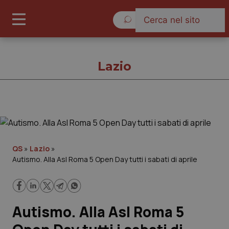
Sabato 8 Agosto 2026
Lazio
Lazio
Cronache
QS
»
Lazio
»
Autismo. Alla Asl Roma 5 Open Day tutti i sabati di aprile
Governo e Parlamento
Regioni e Asl
Autismo. Alla Asl Roma 5
Lavoro e Professioni