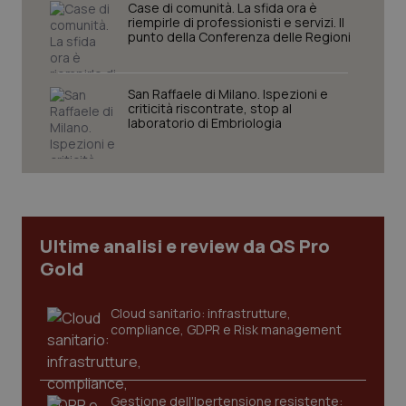
Case di comunità. La sfida ora è
riempirle di professionisti e servizi. Il
punto della Conferenza delle Regioni
San Raffaele di Milano. Ispezioni e
Necessari
Statistici
Marketing
criticità riscontrate, stop al
laboratorio di Embriologia
I cookie necessari contribuiscono a rendere fruibile il
sito web abilitandone funzionalità di base quali la
navigazione sulle pagine e l'accesso alle aree
protette del sito. Il sito web non è in grado di
funzionare correttamente senza questi cookie.
Nome
Fornitore
/
Dominio
Scaden
Ultime analisi e review da QS Pro
VISITOR_PRIVACY_METADATA
5 mesi
YouTube
settim
.youtube.com
Gold
Cloud sanitario: infrastrutture,
compliance, GDPR e Risk management
Gestione dell'Ipertensione resistente: