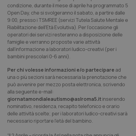
Calabria
Asma & BPCO
condizione, durante il mese di aprile ha programmato 5
Open Day, che si svolgeranno il sabato, a partire dalle
9:00, presso i TSMREE (servizi Tutela Salute Mentale e
Campania
Car-T
Riabilitazione dell'Età Evolutiva). Per l’occasione gli
operatori dei servizi resteranno a disposizione delle
Emilia-Romagna
Colesterolo & coronaropatie
famiglie e verranno proposte varie attività
dall’informazione a laboratori ludico-creativi (per i
Friuli Venezia Giulia
Dermatite Atopica
bambini prescolari 0-6 anni).
Lazio
Diabete & glucometri
Per chi volesse informazioni e/o partecipare
ad
una o più sezioni sarà necessaria la prenotazione che
Liguria
Disturbi dell’umore
può avvenire per mezzo posta elettronica, scrivendo
alla seguente e-mail:
giornatamondialeautismo@aslroma5.it
Lombardia
Dolore
inserendo
nominativo, residenza, recapito telefonico e orario
delle attività scelte; per i laboratori ludico-creativi sarà
Marche
Donna & Salute
necessario riportare l’età del bambino.
Molise
Epatiti
“Il 2 Aprile – ricorda la Asl nella nota che annuncia gli