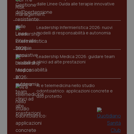
dalle Linee Guida alle terapie innovative
Leadership Infermieristica 2026: nuovi
modelli di responsabilità e autonomia
CookieScriptConsent
5 mesi
CookieScript
settim
www.quotidianosanita.it
Leadership Medica 2026: guidare team
clinici ad alte prestazioni
AI e telemedicina nello studio
odontoiatrico: applicazioni concrete e
uso protetto
tracking-sites-ironfish-
www.quotidianosanita.it
4
tracking-enable
settim
2 gior