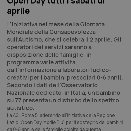
Open Day tutti i sabati di
aprile
Scienza e Farmaci
L’iniziativa nel mese della Giornata
Studi e Analisi
Mondiale della Consapevolezza
sull’Autismo, che si celebra il 2 aprile. Gli
Lettere al direttore
operatori dei servizi saranno a
disposizione delle famiglie, in
Edizioni Regionali
programma varie attività
dall’informazione a laboratori ludico-
QS Pro
creativi per i bambini prescolari 0-6 anni).
Secondo i dati dell’Osservatorio
Professionisti Sanitari.AI
Nazionale dedicato, in Italia, un bambino
su 77 presenta un disturbo dello spettro
Abruzzo
QS Pro Gold
autistico.
La ASL Roma 5, aderendo all’iniziativa della Regione
QS Club
Newsletter
Basilicata
Artrite & artrosi
Lazio: Open Day “Aprile Blu”, per il sostegno dei bambini
da 0-6 anni e delle famiglie colpite da questa