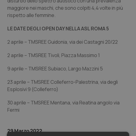
disturbo dello spettro autistico con una prevalenza
Valle D’Aosta
Oncodermatologia
maggiore nei maschi, che sono colpiti 4,4 volte in più
rispetto alle femmine.
Veneto
Oncoematologia
LE DATE DEGLI OPEN DAY NELLA ASL ROMA 5
Oncologia & Nutrizione
2 aprile – TMSREE Guidonia, via dei Castagni 20/22
Psoriasi & pelle
2 aprile – TMSREE Tivoli, Piazza Massimo 1
Quotidiano Cardiologia
9 aprile – TMSREE Subiaco, Largo Mazzini 5
Quotidiano Chirurgia
23 aprile – TMSREE Colleferro-Palestrina, via degli
Esplosivi 9 (Colleferro)
Quotidiano Oncologia
30 aprile – TMSREE Mentana, via Reatina angolo via
Fermi
Quotidiano Pediatria
Rene & patologie urogenitali
29 Marzo 2022