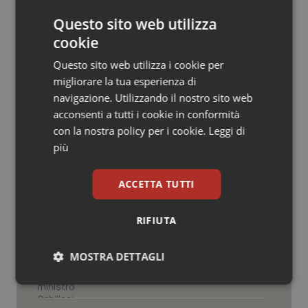
© Riproduzione riservata
Salute orale & impianti
Questo sito web utilizza
cookie
Sangue & coagulazione
Questo sito web utilizza i cookie per
migliorare la tua esperienza di
Tiroide
navigazione. Utilizzando il nostro sito web
Potrebbe interessarti in
acconsenti a tutti i cookie in conformità
Tumore al seno
con la nostra policy per i cookie.
Leggi di
Lazio
più
Tumore ovarico
Settimana della Scienza dello
ACCETTA TUTTI
Tumori del Polmone & Testa Collo
Spallanzani: capire la ricerca per
comprendere il presente
RIFIUTA
Tumori gastrointestinali
Regione Lombardia scrive al ministro
MOSTRA DETTAGLI
Schillaci: “Gli attuali indicatori non
Ulcera & Reflusso
fotografano la qualità reale del Ssn”
Necessari
Statistici
Marketing
Vaccini