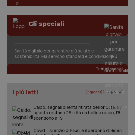
tracking-sites-ironfish-
www.quotidianosanita.it
4
Gli speciali
session-id
settim
2 gior
Sanità digitale per garantire più salute e
_ga
1 anno
Google LLC
sostenibilità. Ma servono standard e condivisione
mes
.quotidianosanita.it
Tutti gli speciali
I più letti
[7 giorni]
[30 giorni]
Caldo, segnali di lenta ritirata dell'ondata: il 7
agosto restano 26 città da bollino rosso, l'8
scendono a 19
Covid. Il silenzio di Fauci e il perdono di Biden.