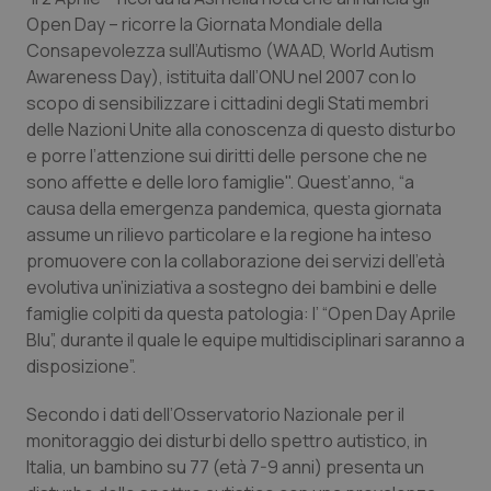
Open Day – ricorre la Giornata Mondiale della
Piemonte
HIV
Consapevolezza sull’Autismo (WAAD, World Autism
Awareness Day), istituita dall’ONU nel 2007 con lo
Provincia Autonoma di Bolzano
Infezioni & Febbre
scopo di sensibilizzare i cittadini degli Stati membri
delle Nazioni Unite alla conoscenza di questo disturbo
Provincia Autonoma di Trento
Ipertensione & Scompenso
e porre l’attenzione sui diritti delle persone che ne
sono affette e delle loro famiglie". Quest’anno, “a
causa della emergenza pandemica, questa giornata
Puglia
Malattie rare
assume un rilievo particolare e la regione ha inteso
promuovere con la collaborazione dei servizi dell’età
Sardegna
Malattia di Crohn & Rettocolite Ulcerosa
evolutiva un’iniziativa a sostegno dei bambini e delle
famiglie colpiti da questa patologia: l’ “Open Day Aprile
Sicilia
Neuroscienze & patologie neurodegenerative
Blu”, durante il quale le equipe multidisciplinari saranno a
disposizione”.
Toscana
Obesità
Secondo i dati dell’Osservatorio Nazionale per il
Umbria
Oftalmologia
monitoraggio dei disturbi dello spettro autistico, in
Italia, un bambino su 77 (età 7-9 anni) presenta un