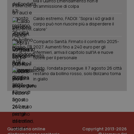
Ma il Quinto Emendamento non è
un’ammissione di colpa
Caldo estremo, FADOI: “Sopra i 40 gradi il
corpo può non riuscire più a disperdere il
calore”
Comparto Sanità. Firmato il contratto 2025-
2027. Aumenti fino a 240 euro per gli
infermieri, arriva il capitolo sull'IA e nuove
tutele per il personale
Caldo, l’ondata prosegue. Il 7 agosto 26 città
PHPSESSID
Sessio
PHP.net
restano da bollino rosso, solo Bolzano torna
www.quotidianosanita.it
in giallo
Quotidiano online
Copyright 2013-2026