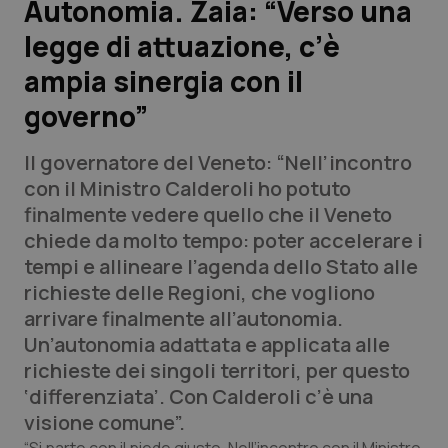
Autonomia. Zaia: “Verso una
legge di attuazione, c’è
Scienza e Farmaci
ampia sinergia con il
Studi e Analisi
governo”
Lettere al direttore
Il governatore del Veneto: “Nell’incontro
con il Ministro Calderoli ho potuto
Edizioni Regionali
finalmente vedere quello che il Veneto
chiede da molto tempo: poter accelerare i
QS Pro
tempi e allineare l’agenda dello Stato alle
richieste delle Regioni, che vogliono
Professionisti Sanitari.AI
arrivare finalmente all’autonomia.
Un’autonomia adattata e applicata alle
Abruzzo
QS Pro Gold
richieste dei singoli territori, per questo
‘differenziata’. Con Calderoli c’è una
QS Club
Newsletter
Basilicata
Artrite & artrosi
visione comune”.