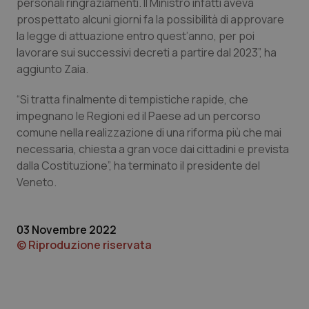
personali ringraziamenti. Il Ministro infatti aveva
prospettato alcuni giorni fa la possibilità di approvare
Piemonte
HIV
la legge di attuazione entro quest’anno, per poi
lavorare sui successivi decreti a partire dal 2023”, ha
Provincia Autonoma di Bolzano
Infezioni & Febbre
aggiunto Zaia.
Provincia Autonoma di Trento
Ipertensione & Scompenso
“Si tratta finalmente di tempistiche rapide, che
impegnano le Regioni ed il Paese ad un percorso
Puglia
Malattie rare
comune nella realizzazione di una riforma più che mai
necessaria, chiesta a gran voce dai cittadini e prevista
dalla Costituzione”, ha terminato il presidente del
Sardegna
Malattia di Crohn & Rettocolite Ulcerosa
Veneto.
Sicilia
Neuroscienze & patologie neurodegenerative
03 Novembre 2022
Toscana
Obesità
© Riproduzione riservata
Umbria
Oftalmologia