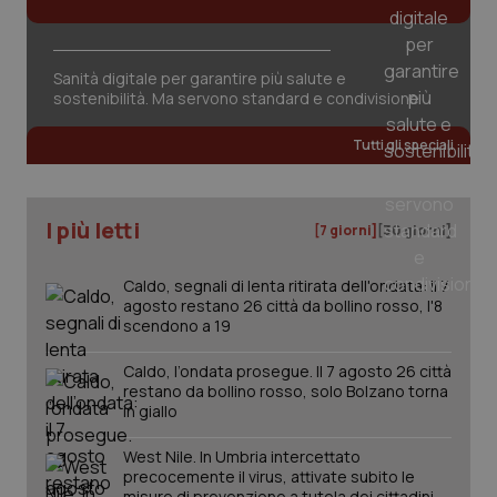
Sanità digitale per garantire più salute e
sostenibilità. Ma servono standard e condivisione
tracking-sites-ironfish-
www.quotidianosanita.it
4
Tutti gli speciali
tracking-enable
settim
2 gior
I più letti
[7 giorni]
[30 giorni]
tracking-sites-ironfish-
www.quotidianosanita.it
4
session-id
settim
Caldo, segnali di lenta ritirata dell'ondata: il 7
2 gior
agosto restano 26 città da bollino rosso, l'8
scendono a 19
Caldo, l’ondata prosegue. Il 7 agosto 26 città
_ga
1 anno
Google LLC
restano da bollino rosso, solo Bolzano torna
mes
.quotidianosanita.it
in giallo
West Nile. In Umbria intercettato
precocemente il virus, attivate subito le
misure di prevenzione a tutela dei cittadini