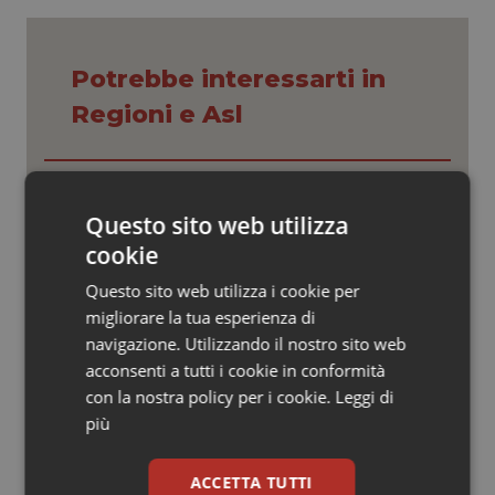
Valle D’Aosta
Oncodermatologia
Veneto
Oncoematologia
Potrebbe interessarti in
Regioni e Asl
Oncologia & Nutrizione
Psoriasi & pelle
Settimana della Scienza dello
Spallanzani: capire la ricerca per
Questo sito web utilizza
comprendere il presente
Quotidiano Cardiologia
cookie
Quotidiano Chirurgia
Questo sito web utilizza i cookie per
Regione Lombardia scrive al ministro
Schillaci: “Gli attuali indicatori non
migliorare la tua esperienza di
fotografano la qualità reale del Ssn”
navigazione. Utilizzando il nostro sito web
Quotidiano Oncologia
acconsenti a tutti i cookie in conformità
con la nostra policy per i cookie.
Case di comunità. La sfida ora è
Leggi di
Quotidiano Pediatria
riempirle di professionisti e servizi. Il
più
punto della Conferenza delle Regioni
Rene & patologie urogenitali
ACCETTA TUTTI