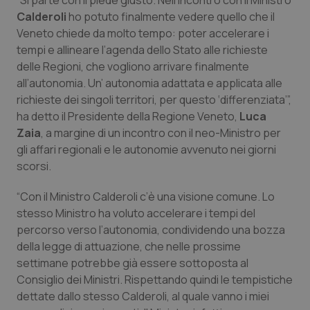
“Si parte con il piede giusto. Nell’incontro con il Ministro
Calabria
Asma & BPCO
Calderoli
ho potuto finalmente vedere quello che il
Veneto chiede da molto tempo: poter accelerare i
Campania
Car-T
tempi e allineare l’agenda dello Stato alle richieste
delle Regioni, che vogliono arrivare finalmente
Emilia-Romagna
Colesterolo & coronaropatie
all’autonomia. Un’ autonomia adattata e applicata alle
richieste dei singoli territori, per questo ‘differenziata’”,
ha detto il Presidente della Regione Veneto,
Luca
Friuli Venezia Giulia
Dermatite Atopica
Zaia
, a margine di un incontro con il neo-Ministro per
gli affari regionali e le autonomie avvenuto nei giorni
Lazio
Diabete & glucometri
scorsi.
Liguria
Disturbi dell’umore
“Con il Ministro Calderoli c’è una visione comune. Lo
stesso Ministro ha voluto accelerare i tempi del
Lombardia
Dolore
percorso verso l’autonomia, condividendo una bozza
della legge di attuazione, che nelle prossime
Marche
Donna & Salute
settimane potrebbe già essere sottoposta al
Consiglio dei Ministri. Rispettando quindi le tempistiche
dettate dallo stesso Calderoli, al quale vanno i miei
Molise
Epatiti