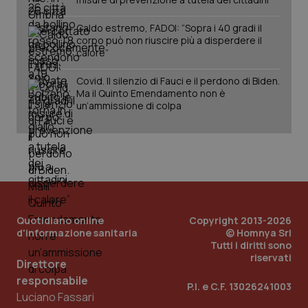
Caldo estremo, FADOI: “Sopra i 40 gradi il
corpo può non riuscire più a disperdere il
calore”
Covid. Il silenzio di Fauci e il perdono di Biden.
Ma il Quinto Emendamento non è
un’ammissione di colpa
Quotidiano online
Copyright 2013-2026
d'informazione sanitaria
© Homnya Srl
Tutti i diritti sono
riservati
Direttore
PHPSESSID
Sessio
PHP.net
responsabile
P.I. e C.F. 13026241003
www.quotidianosanita.it
Luciano Fassari