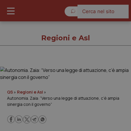
Lunedì 10 Agosto 2026
Regioni e Asl
Regioni e Asl
Cronache
QS
»
Regioni e Asl
»
Autonomia. Zaia: “Verso una legge di attuazione, c’è ampia
Governo e Parlamento
sinergia con il governo”
Regioni e Asl
Lavoro e Professioni