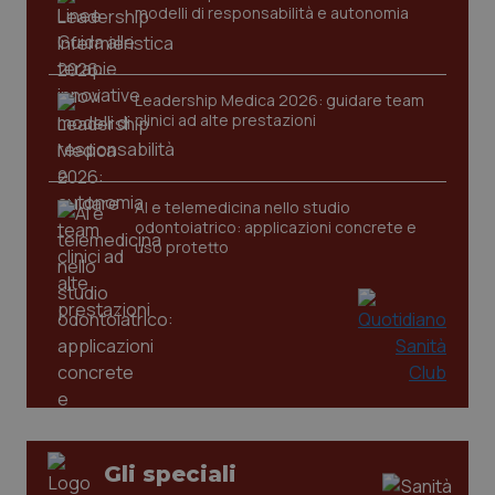
settim
.youtube.com
modelli di responsabilità e autonomia
Leadership Medica 2026: guidare team
clinici ad alte prestazioni
AI e telemedicina nello studio
odontoiatrico: applicazioni concrete e
uso protetto
CookieScriptConsent
5 mesi
CookieScript
settim
www.quotidianosanita.it
Gli speciali