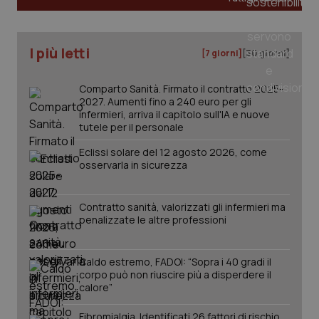
_ga
1 anno
Google LLC
I più letti
mes
[7 giorni]
[30 giorni]
.quotidianosanita.it
Comparto Sanità. Firmato il contratto 2025-
2027. Aumenti fino a 240 euro per gli
infermieri, arriva il capitolo sull'IA e nuove
tutele per il personale
Eclissi solare del 12 agosto 2026, come
osservarla in sicurezza
Contratto sanità, valorizzati gli infermieri ma
penalizzate le altre professioni
Caldo estremo, FADOI: “Sopra i 40 gradi il
corpo può non riuscire più a disperdere il
calore”
Fibromialgia. Identificati 26 fattori di rischio