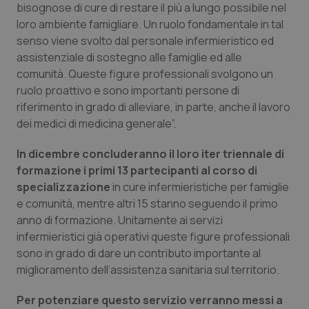
bisognose di cure di restare il più a lungo possibile nel
Piemonte
HIV
loro ambiente famigliare. Un ruolo fondamentale in tal
senso viene svolto dal personale infermieristico ed
assistenziale di sostegno alle famiglie ed alle
Provincia Autonoma di Bolzano
Infezioni & Febbre
comunità. Queste figure professionali svolgono un
ruolo proattivo e sono importanti persone di
Provincia Autonoma di Trento
Ipertensione & Scompenso
riferimento in grado di alleviare, in parte, anche il lavoro
dei medici di medicina generale”.
Puglia
Malattie rare
In dicembre concluderanno il loro iter triennale di
Sardegna
Malattia di Crohn & Rettocolite Ulcerosa
formazione i primi 13 partecipanti al corso di
specializzazione
in cure infermieristiche per famiglie
Sicilia
Neuroscienze & patologie neurodegenerative
e comunità, mentre altri 15 stanno seguendo il primo
anno di formazione. Unitamente ai servizi
infermieristici già operativi queste figure professionali
Toscana
Obesità
sono in grado di dare un contributo importante al
miglioramento dell’assistenza sanitaria sul territorio.
Umbria
Oftalmologia
Per potenziare questo servizio verranno messi a