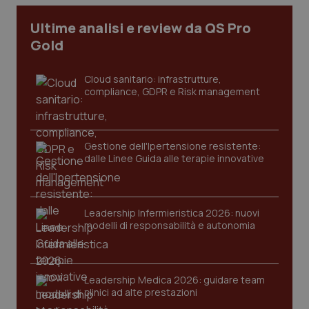
I cookie necessari contribuiscono a rendere fruibile il
Ultime analisi e review da QS Pro
sito web abilitandone funzionalità di base quali la
Gold
navigazione sulle pagine e l'accesso alle aree
protette del sito. Il sito web non è in grado di
funzionare correttamente senza questi cookie.
Cloud sanitario: infrastrutture,
Nome
Fornitore
/
Dominio
Scaden
compliance, GDPR e Risk management
VISITOR_PRIVACY_METADATA
5 mesi
YouTube
settim
.youtube.com
Gestione dell'Ipertensione resistente:
dalle Linee Guida alle terapie innovative
Leadership Infermieristica 2026: nuovi
modelli di responsabilità e autonomia
Leadership Medica 2026: guidare team
clinici ad alte prestazioni