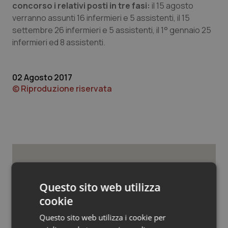
Valle D’Aosta
Oncodermatologia
concorso i relativi posti in tre fasi:
il 15 agosto
verranno assunti 16 infermieri e 5 assistenti, il 15
Veneto
Oncoematologia
settembre 26 infermieri e 5 assistenti, il 1° gennaio 25
infermieri ed 8 assistenti.
Oncologia & Nutrizione
02 Agosto 2017
Psoriasi & pelle
© Riproduzione riservata
Quotidiano Cardiologia
Quotidiano Chirurgia
Quotidiano Oncologia
Potrebbe interessarti in
Questo sito web utilizza
Quotidiano Pediatria
Provincia Autonoma di
cookie
Trento
Rene & patologie urogenitali
Questo sito web utilizza i cookie per