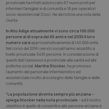
provinciale ha infatti autorizzato 67 nuovi posti per
Calabria
Asma & BPCO
infermieri famigliari e di comunità e 18 per operatori
socio-assistenziali (Oss). Ne dà notizia una nota della
Campania
Car-T
Giunta.
Emilia-Romagna
Colesterolo & coronaropatie
In Alto Adige attualmente vi sono circa 100.000
persone al di sopra dei 65 anni e nel 2030 il loro
Friuli Venezia Giulia
Dermatite Atopica
numero sarà
approssimativamente di 140.000 unità.
Nel corso del 2016 i servizi sociali hanno assistito a
Lazio
Diabete & glucometri
livello provinciale 5491 persone. In considerazione di
questi dati l’assessora provinciale alla sanità ed alle
politiche sociali,
Martha Stocker,
ha promosso
Liguria
Disturbi dell’umore
l’aumento del personale infermieristico ed
assistenziale rivolto al sostegno delle famiglie e delle
Lombardia
Dolore
comunità.
Marche
Donna & Salute
“La popolazione diventa sempre più anziana –
spiega Stocker nella nota provinciale
– ed il nostro
Molise
Epatiti
obiettivo è quello di consentire alle persone anziane e