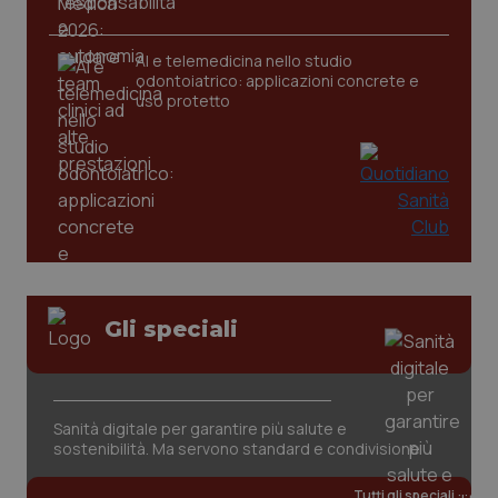
CookieScriptConsent
5 mesi
CookieScript
settim
www.quotidianosanita.it
AI e telemedicina nello studio
odontoiatrico: applicazioni concrete e
uso protetto
tracking-sites-ironfish-
www.quotidianosanita.it
4
Gli speciali
tracking-enable
settim
2 gior
Sanità digitale per garantire più salute e
tracking-sites-ironfish-
www.quotidianosanita.it
4
sostenibilità. Ma servono standard e condivisione
session-id
settim
2 gior
Tutti gli speciali