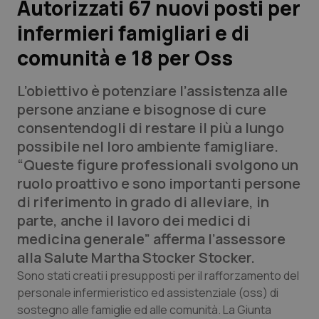
Autorizzati 67 nuovi posti per
infermieri famigliari e di
Scienza e Farmaci
comunità e 18 per Oss
Studi e Analisi
L’obiettivo è potenziare l’assistenza alle
Lettere al direttore
persone anziane e bisognose di cure
consentendogli di restare il più a lungo
Edizioni Regionali
possibile nel loro ambiente famigliare.
“Queste figure professionali svolgono un
QS Pro
ruolo proattivo e sono importanti persone
di riferimento in grado di alleviare, in
Professionisti Sanitari.AI
parte, anche il lavoro dei medici di
medicina generale” afferma l’assessore
Abruzzo
QS Pro Gold
alla Salute Martha Stocker Stocker.
Sono stati creati i presupposti per il rafforzamento del
QS Club
Newsletter
Basilicata
Artrite & artrosi
personale infermieristico ed assistenziale (oss) di
sostegno alle famiglie ed alle comunità. La Giunta