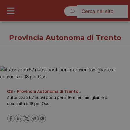
Giovedì 6 Agosto 2026
Provincia Autonoma di Trento
Provincia Autonoma di Trento
Cronache
QS
»
Provincia Autonoma di Trento
»
Autorizzati 67 nuovi posti per infermieri famigliari e di
Governo e Parlamento
comunità e 18 per Oss
Regioni e Asl
Lavoro e Professioni