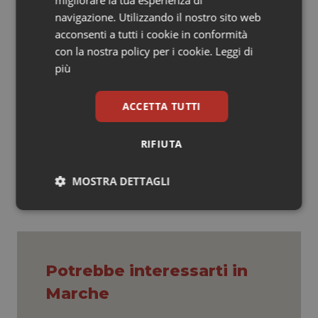
migliorare la tua esperienza di
Inoltre, la Asl di Viterbo sta valutando l’ipotesi di
navigazione. Utilizzando il nostro sito web
digitalizzazione
dei fascicoli del personale. Secondo
acconsenti a tutti i cookie in conformità
il suo parere, avere una struttura comune che se ne
con la nostra policy per i cookie.
Leggi di
occupi aiuterebbe a ridurre i costi e consentirebbe la
più
realizzazione di una banca dati trasparente per tutto il
territorio regionale.
ACCETTA TUTTI
11 Giugno 2019
RIFIUTA
© Riproduzione riservata
MOSTRA DETTAGLI
Necessari
Statistici
Marketing
Potrebbe interessarti in
Marche
Necessari
Statistici
Marketing