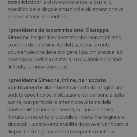
Valle D’Aosta
Oncodermatologia
semplicistico:
la pl dovrebbe entrare più nello
specifico delle singole situazioni e più attenzione va
posta sul tema dei controlli.
Veneto
Oncoematologia
Il presidente della commissione, Giuseppe
Oncologia & Nutrizione
Simeone
, ha quindi evidenziato che “non dobbiamo
creare la diciottesima Asl del Lazio, ma un ente
Psoriasi & pelle
strumentale che deve svolgere funzioni precise, ad
esempio sull’edilizia sanitaria, su cui abbiamo grandi
Quotidiano Cardiologia
difficoltà o i nuovi concorsi”.
Il presidente Simeone, infine, ha risposto
Quotidiano Chirurgia
positivamente
alla richiesta arrivata dalla Cgil di una
seduta specifica sulla situazione del personale della
Quotidiano Oncologia
sanità, con particolare attenzione al tema della
reinternalizzazione dei servizi, sul quale è stato
Quotidiano Pediatria
firmato un recente protocollo di intesa fra Regione e
sindacati. La data verrà stabilità dopo aver verificato la
Rene & patologie urogenitali
disponibilità degli assessori compenti in materia.