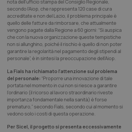
nota dell’ufficio stampa del Consiglio Regionale,
secondo l’Aiop, che rappresenta 120 case di cura
Piemonte
HIV
accreditate e non del Lazio, il problema principale è
quello delle fatture da rimborsare, che attualmente
Provincia Autonoma di Bolzano
Infezioni & Febbre
vengono pagate dalla Regione a 60 giorni: “Si auspica
che con la nuova organizzazione queste tempistiche
Provincia Autonoma di Trento
Ipertensione & Scompenso
non si allunghino, poiché il rischio è quello di non poter
garantire la regolarità nel pagamento degli stipendi al
Puglia
Malattie rare
personale”, è in sintesi la preoccupazione dell’Aiop.
La Fials ha richiamato l’attenzione sul problema
Sardegna
Malattia di Crohn & Rettocolite Ulcerosa
del personale:
“Proporre una innovazione di tale
portata nel momento in cui non si riesce a garantire
Sicilia
Neuroscienze & patologie neurodegenerative
l’ordinario (il ricorso al lavoro straordinario riveste
importanza fondamentale nella sanità) è forse
Toscana
Obesità
prematuro,” secondo Fials, secondo cui al momento si
vedono solo i costi di questa operazione.
Umbria
Oftalmologia
Per Sicel, il progetto si presenta eccessivamente