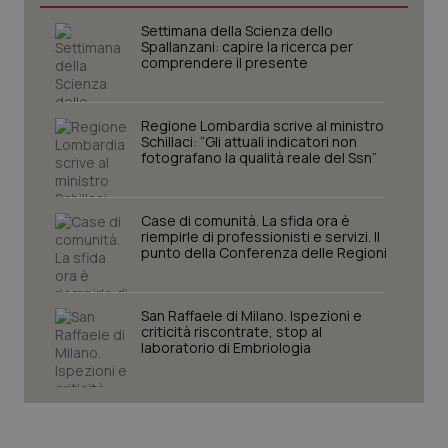
I cookie necessari contribuiscono a rendere fruibile il
Settimana della Scienza dello
sito web abilitandone funzionalità di base quali la
Spallanzani: capire la ricerca per
navigazione sulle pagine e l'accesso alle aree
comprendere il presente
protette del sito. Il sito web non è in grado di
funzionare correttamente senza questi cookie.
Nome
Fornitore
/
Dominio
Scaden
Regione Lombardia scrive al ministro
Schillaci: “Gli attuali indicatori non
VISITOR_PRIVACY_METADATA
5 mesi
YouTube
fotografano la qualità reale del Ssn”
settim
.youtube.com
Case di comunità. La sfida ora è
riempirle di professionisti e servizi. Il
punto della Conferenza delle Regioni
San Raffaele di Milano. Ispezioni e
criticità riscontrate, stop al
laboratorio di Embriologia