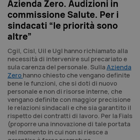
Azienda Zero. Audizioni in
commissione Salute. Per i
Scienza e Farmaci
sindacati “le priorità sono
Studi e Analisi
altre”
Lettere al direttore
Cgil, Cisl, Uil e Ugl hanno richiamato alla
necessità di intervenire sul precariato e
Edizioni Regionali
sula carenza del personale. Sulla
Azienda
Zero
hanno chiesto che vengano definite
QS Pro
bene le funzioni, che si doti di nuovo
personale e non di risorse interne, che
Professionisti Sanitari.AI
vengano definite con maggior precisione
le relazioni sindacali e che sia garantito il
Abruzzo
QS Pro Gold
rispetto dei contratti di lavoro. Per la Fials
(proporre una innovazione di tale portata
QS Club
Newsletter
Basilicata
Artrite & artrosi
nel momento in cui non si riesce a