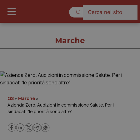
Venerdì 7 Agosto 2026
Marche
Marche
Cronache
QS
»
Marche
»
Azienda Zero. Audizioni in commissione Salute. Per i
Governo e Parlamento
sindacati “le priorità sono altre”
Regioni e Asl
Lavoro e Professioni