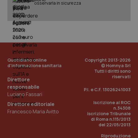
osservarla in sicurezza
_ga_KM60CM4NPH
.quotidianosanita.it
1 anno
mes
Quotidiano online
Copyright 2013-2026
d'informazione sanitaria
© Homnya Srl
Fornitore
/
Tutti i diritti sono
Nome
Scadenza
Descrizion
Dominio
riservati
Direttore
Nome
Fornitore
/
Dominio
Scadenza
Des
_ga_0VMQEQKQ1N
.quotidianosanita.it
1 anno 1
Questo
responsabile
mese
cookie
VISITOR_INFO1_LIVE
5 mesi 4
Que
Google LLC
P.I. e C.F. 13026241003
viene
settimane
imp
.youtube.com
Luciano Fassari
utilizzato
You
da Google
ten
Iscrizione al ROC
Direttore editoriale
Analytics
pre
n.34308
per
del
Francesco Maria Avitto
mantener
Iscrizione Tribunale
vid
lo stato
inco
di Roma n.115/2013
della
può
del 22/05/2013
sessione.
det
vis
web
Riproduzione