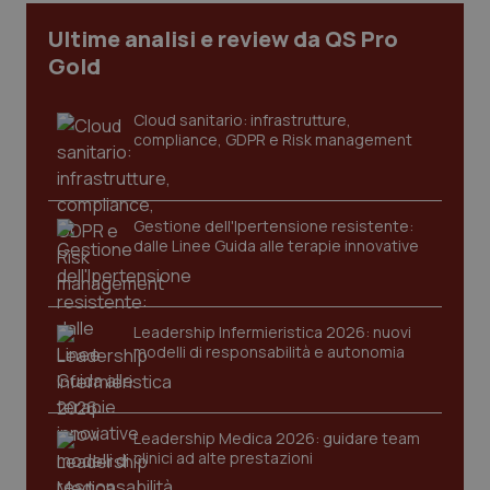
CookieScriptConsent
5 mesi
CookieScript
Ultime analisi e review da QS Pro
settim
www.quotidianosanita.it
Gold
Cloud sanitario: infrastrutture,
compliance, GDPR e Risk management
Gestione dell'Ipertensione resistente:
dalle Linee Guida alle terapie innovative
tracking-sites-ironfish-
www.quotidianosanita.it
4
tracking-enable
settim
Leadership Infermieristica 2026: nuovi
2 gior
modelli di responsabilità e autonomia
tracking-sites-ironfish-
www.quotidianosanita.it
4
Leadership Medica 2026: guidare team
session-id
settim
clinici ad alte prestazioni
2 gior