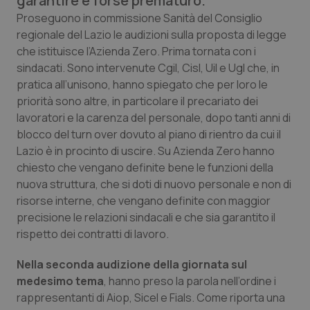
garantire è forse prematuro.
Calabria
Asma & BPCO
Proseguono in commissione Sanità del Consiglio
regionale del Lazio le audizioni sulla proposta di legge
Campania
Car-T
che istituisce l’Azienda Zero. Prima tornata con i
sindacati. Sono intervenute Cgil, Cisl, Uil e Ugl che, in
Emilia-Romagna
Colesterolo & coronaropatie
pratica all’unisono, hanno spiegato che per loro le
priorità sono altre, in particolare il precariato dei
lavoratori e la carenza del personale, dopo tanti anni di
Friuli Venezia Giulia
Dermatite Atopica
blocco del turn over dovuto al piano di rientro da cui il
Lazio è in procinto di uscire. Su Azienda Zero hanno
Lazio
Diabete & glucometri
chiesto che vengano definite bene le funzioni della
nuova struttura, che si doti di nuovo personale e non di
Liguria
Disturbi dell’umore
risorse interne, che vengano definite con maggior
precisione le relazioni sindacali e che sia garantito il
Lombardia
Dolore
rispetto dei contratti di lavoro.
Marche
Donna & Salute
Nella seconda audizione della giornata sul
medesimo tema
, hanno preso la parola nell’ordine i
rappresentanti di Aiop, Sicel e Fials. Come riporta una
Molise
Epatiti