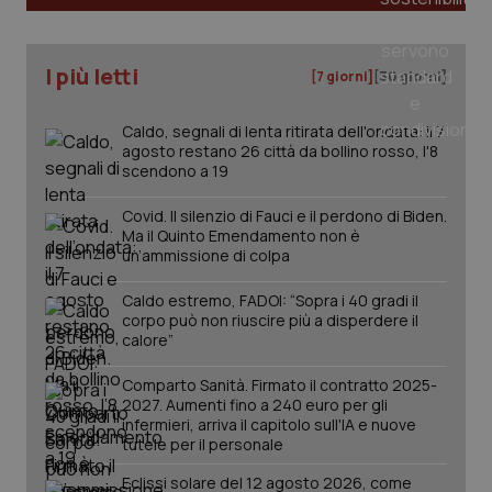
I più letti
[7 giorni]
[30 giorni]
PHPSESSID
Sessio
PHP.net
Caldo, segnali di lenta ritirata dell'ondata: il 7
www.quotidianosanita.it
agosto restano 26 città da bollino rosso, l'8
scendono a 19
Covid. Il silenzio di Fauci e il perdono di Biden.
Ma il Quinto Emendamento non è
un’ammissione di colpa
Caldo estremo, FADOI: “Sopra i 40 gradi il
corpo può non riuscire più a disperdere il
calore”
Comparto Sanità. Firmato il contratto 2025-
2027. Aumenti fino a 240 euro per gli
infermieri, arriva il capitolo sull'IA e nuove
tutele per il personale
Eclissi solare del 12 agosto 2026, come