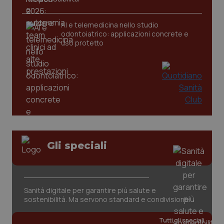
AI e telemedicina nello studio
_ga
1 anno
Google LLC
odontoiatrico: applicazioni concrete e
mes
.quotidianosanita.it
uso protetto
Gli speciali
Sanità digitale per garantire più salute e
sostenibilità. Ma servono standard e condivisione
Tutti gli speciali