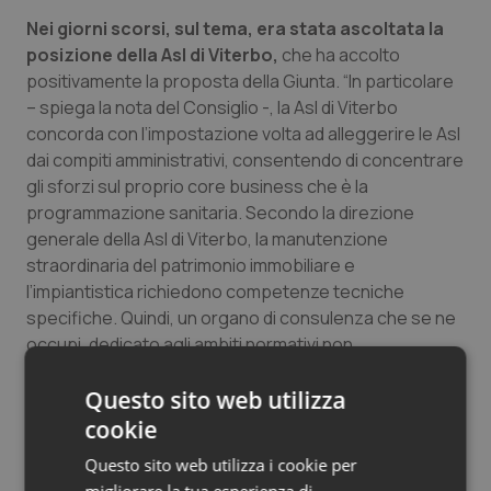
Salute orale & impianti
Nei giorni scorsi, sul tema, era stata ascoltata la
posizione della Asl di Viterbo,
che ha accolto
positivamente la proposta della Giunta. “In particolare
Sangue & coagulazione
– spiega la nota del Consiglio -, la Asl di Viterbo
concorda con l’impostazione volta ad alleggerire le Asl
Tiroide
dai compiti amministrativi, consentendo di concentrare
gli sforzi sul proprio core business che è la
Tumore al seno
programmazione sanitaria. Secondo la direzione
generale della Asl di Viterbo, la manutenzione
Tumore ovarico
straordinaria del patrimonio immobiliare e
l’impiantistica richiedono competenze tecniche
Tumori del Polmone & Testa Collo
specifiche. Quindi, un organo di consulenza che se ne
occupi, dedicato agli ambiti normativi non
Tumori gastrointestinali
strettamente sanitari, non può che essere salutato
con favore, come pure la formazione manageriale
Questo sito web utilizza
specifica che Lazio punto zero dovrebbe promuovere
Ulcera & Reflusso
cookie
per tutte le aziende della regione”.
Questo sito web utilizza i cookie per
Vaccini