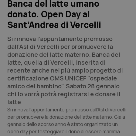
Banca del latte umano
donato. Open Day al
Scienza e Farmaci
Sant’Andrea di Vercelli
Studi e Analisi
Si rinnova l’appuntamento promosso
Lettere al direttore
dall’Asl di Vercelli per promuovere la
donazione del latte materno. Banca del
Edizioni Regionali
latte, quella di Vercelli, inserita di
recente anche nel più ampio progetto di
QS Pro
certificazione OMS UNICEF "ospedale
amico del bambino". Sabato 28 gennaio
Professionisti Sanitari.AI
chi lo vorrà potrà registrarsi e donare il
latte
Abruzzo
QS Pro Gold
Si rinnova l’appuntamento promosso dall’Asl di Vercelli
per promuovere la donazione del latte materno. Già a
QS Club
Newsletter
gennaio dello scorso anno è stato organizzato un
Basilicata
Artrite & artrosi
open day per festeggiare il dono di essere mamma.