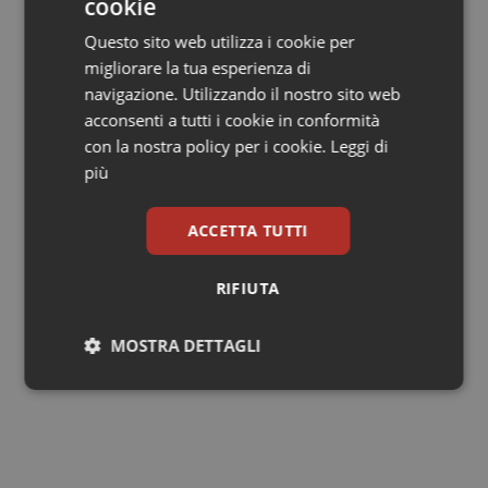
cookie
Accompagnamento al pianoforte
Marlena
Maciejkowicz
e
Ilaria Schettini
.
Questo sito web utilizza i cookie per
migliorare la tua esperienza di
navigazione. Utilizzando il nostro sito web
acconsenti a tutti i cookie in conformità
con la nostra policy per i cookie.
Leggi di
più
ACCETTA TUTTI
Lorenzo Proia
RIFIUTA
MOSTRA DETTAGLI
19 Gennaio 2017
© Riproduzione riservata
Necessari
Statistici
Marketing