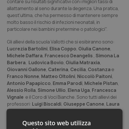
contare su risultati significativi con i migliori tassi di
Salute orale & impianti
allattamento al seno durante la degenza. Una pratica,
quest’ultima, che ha permesso di mantenere sempre
Sangue & coagulazione
molto basso il rischio di infezioni neonatali, in
particolare nei bambini pretermine o patologici".
Tiroide
Gli allievi della scuola Vallotti che si esibiranno sono:
Lucrezia Bartolini
,
Elisa Coppo
,
Giulia Canone
,
Tumore al seno
Michele Daffara
,
Francesco Deangelis
,
Simona La
Barbera
,
Ludovica Bovio
,
Giulia Matraxia
,
Tumore ovarico
Giovanni Gallone
,
Caterina
,
Cecilia
,
Costanza
e
Franco Nonne
,
Matteo Oltolini
,
Niccolò Paitoni
,
Tumori del Polmone & Testa Collo
Antonio Papapicco
,
Emma Parodi
,
Michele Pistan
,
Alessio Rolla
,
Simone Ullio
,
Elena Uga
,
Francesca
Tumori gastrointestinali
Vignale
e il Coro di Voci Bianche. Sono tutti allievi dei
professori:
Luigi Biscaldi
,
Giuseppe Canone
,
Laura
Mancini
,
Antonella Metrangolo
,
Mariateresa
Ulcera & Reflusso
Mossina
,
Liliana Mijatovic
,
Valentina Ponzoni
,
Ilaria
Questo sito web utilizza
Schettini
,
Paolo Turino
e
Simona Zambruno
.
Vaccini