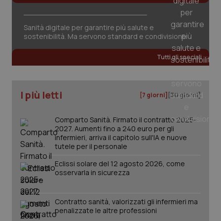
Sanità digitale per garantire più salute e
sostenibilità. Ma servono standard e condivisione
Tutti gli speciali
PHPSESSID
Sessio
PHP.net
I più letti
www.quotidianosanita.it
[7 giorni]
[30 giorni]
Comparto Sanità. Firmato il contratto 2025-
2027. Aumenti fino a 240 euro per gli
infermieri, arriva il capitolo sull'IA e nuove
tutele per il personale
Eclissi solare del 12 agosto 2026, come
osservarla in sicurezza
Contratto sanità, valorizzati gli infermieri ma
penalizzate le altre professioni