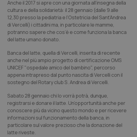
Anche il 2017 si apre con una giornata all’insegna della
Calabria
Asma & BPCO
cultura e della solidarietà: il 28 gennaio (dalle 9 alle
12,30 presso la pediatria e l’Ostetricia del Sant’Andrea
Campania
Car-T
di Vercelli) i cittadini ma, in particolare le mamme,
potranno sapere che cos’è e come funziona la banca
Emilia-Romagna
Colesterolo & coronaropatie
del latte umano donato.
Friuli Venezia Giulia
Dermatite Atopica
Banca del latte, quella di Vercelli, inserita di recente
anche nel più ampio progetto di certificazione OMS
UNICEF "ospedale amico del bambino", percorso
Lazio
Diabete & glucometri
appena intrapreso dal punto nascita di Vercelli con il
sostegno del Rotary club S. Andrea di Vercelli.
Liguria
Disturbi dell’umore
Sabato 28 gennaio chi lo vorrà potrà, dunque,
Lombardia
Dolore
registrarsi e donare il latte. Un’opportunità anche per
conoscere più da vicino questo mondo e per ricevere
Marche
Donna & Salute
informazioni sul funzionamento della banca, in
particolare sul valore prezioso che la donazione del
Molise
Epatiti
latte riveste.