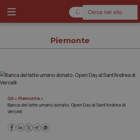
Giovedì 6 Agosto 2026
Piemonte
Piemonte
Cronache
QS
»
Piemonte
»
Banca del latte umano donato. Open Day al Sant’Andrea di
Governo e Parlamento
Vercelli
Regioni e Asl
Lavoro e Professioni