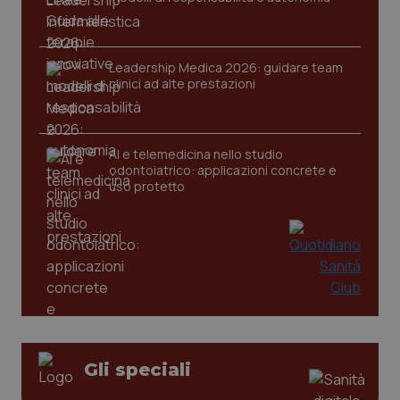
tracking-sites-ironfish-
www.quotidianosanita.it
4
session-id
settim
2 gior
Leadership Medica 2026: guidare team
clinici ad alte prestazioni
_ga
1 anno
Google LLC
mes
.quotidianosanita.it
AI e telemedicina nello studio
odontoiatrico: applicazioni concrete e
uso protetto
Gli speciali