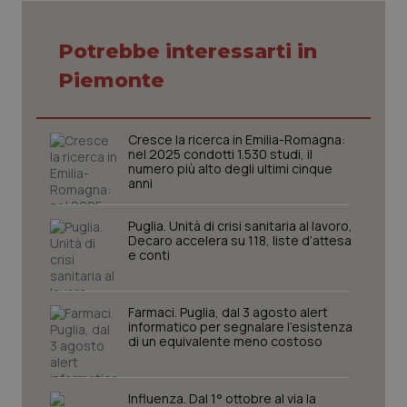
Potrebbe interessarti in
Necessari
Statistici
Marketing
Piemonte
I cookie necessari contribuiscono a rendere fruibile il
sito web abilitandone funzionalità di base quali la
navigazione sulle pagine e l'accesso alle aree
protette del sito. Il sito web non è in grado di
Cresce la ricerca in Emilia-Romagna:
funzionare correttamente senza questi cookie.
nel 2025 condotti 1.530 studi, il
Nome
Fornitore
/
Dominio
Scaden
numero più alto degli ultimi cinque
anni
VISITOR_PRIVACY_METADATA
5 mesi
YouTube
settim
.youtube.com
Puglia. Unità di crisi sanitaria al lavoro,
Decaro accelera su 118, liste d’attesa
e conti
Farmaci. Puglia, dal 3 agosto alert
informatico per segnalare l’esistenza
di un equivalente meno costoso
Influenza. Dal 1° ottobre al via la