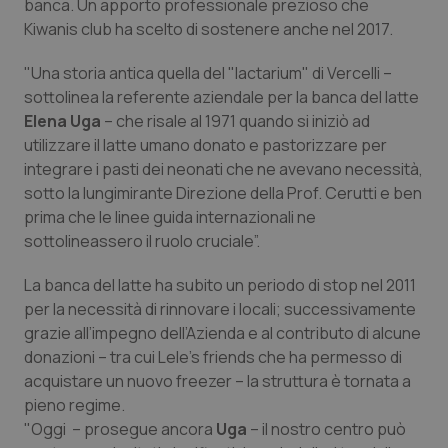
Valle D’Aosta
Oncodermatologia
banca. Un apporto professionale prezioso che
Kiwanis club ha scelto di sostenere anche nel 2017.
Veneto
Oncoematologia
"Una storia antica quella del "lactarium" di Vercelli –
sottolinea la referente aziendale per la banca del latte
Oncologia & Nutrizione
Elena Uga
– che risale al 1971 quando si iniziò ad
utilizzare il latte umano donato e pastorizzare per
Psoriasi & pelle
integrare i pasti dei neonati che ne avevano necessità,
sotto la lungimirante Direzione della Prof. Cerutti e ben
Quotidiano Cardiologia
prima che le linee guida internazionali ne
sottolineassero il ruolo cruciale”.
Quotidiano Chirurgia
La banca del latte ha subito un periodo di stop nel 2011
per la necessità di rinnovare i locali; successivamente
Quotidiano Oncologia
grazie all’impegno dell’Azienda e al contributo di alcune
donazioni – tra cui Lele's friends che ha permesso di
Quotidiano Pediatria
acquistare un nuovo freezer – la struttura è tornata a
pieno regime.
Rene & patologie urogenitali
"Oggi – prosegue ancora
Uga
– il nostro centro può