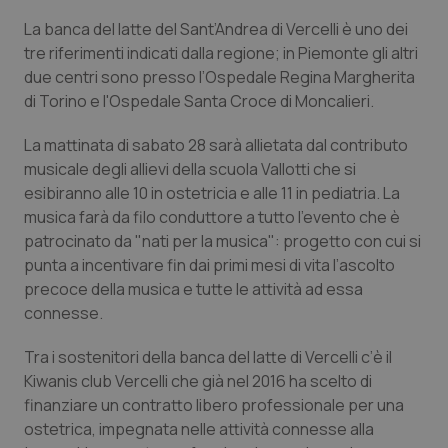
La banca del latte del Sant’Andrea di Vercelli è uno dei
Piemonte
HIV
tre riferimenti indicati dalla regione; in Piemonte gli altri
due centri sono presso l’Ospedale Regina Margherita
Provincia Autonoma di Bolzano
Infezioni & Febbre
di Torino e l'Ospedale Santa Croce di Moncalieri.
Provincia Autonoma di Trento
Ipertensione & Scompenso
La mattinata di sabato 28 sarà allietata dal contributo
musicale degli allievi della scuola Vallotti che si
Puglia
Malattie rare
esibiranno alle 10 in ostetricia e alle 11 in pediatria. La
musica farà da filo conduttore a tutto l’evento che è
patrocinato da "nati per la musica": progetto con cui si
Sardegna
Malattia di Crohn & Rettocolite Ulcerosa
punta a incentivare fin dai primi mesi di vita l’ascolto
precoce della musica e tutte le attività ad essa
Sicilia
Neuroscienze & patologie neurodegenerative
connesse.
Toscana
Obesità
Tra i sostenitori della banca del latte di Vercelli c’è il
Kiwanis club Vercelli che già nel 2016 ha scelto di
Umbria
Oftalmologia
finanziare un contratto libero professionale per una
ostetrica, impegnata nelle attività connesse alla