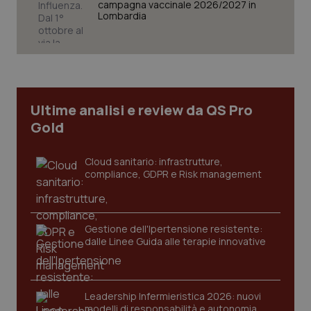
campagna vaccinale 2026/2027 in
Lombardia
CookieScriptConsent
5 mesi
CookieScript
settim
www.quotidianosanita.it
Ultime analisi e review da QS Pro
Gold
Cloud sanitario: infrastrutture,
compliance, GDPR e Risk management
Gestione dell'Ipertensione resistente:
tracking-sites-ironfish-
www.quotidianosanita.it
4
dalle Linee Guida alle terapie innovative
tracking-enable
settim
2 gior
Leadership Infermieristica 2026: nuovi
modelli di responsabilità e autonomia