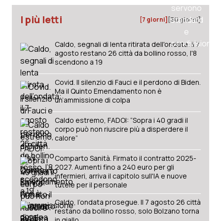
I più letti
[7 giorni]
[30 giorni]
Caldo, segnali di lenta ritirata dell'ondata: il 7
agosto restano 26 città da bollino rosso, l'8
scendono a 19
Covid. Il silenzio di Fauci e il perdono di Biden.
Ma il Quinto Emendamento non è
un’ammissione di colpa
Caldo estremo, FADOI: “Sopra i 40 gradi il
corpo può non riuscire più a disperdere il
calore”
Comparto Sanità. Firmato il contratto 2025-
2027. Aumenti fino a 240 euro per gli
infermieri, arriva il capitolo sull'IA e nuove
tutele per il personale
Caldo, l’ondata prosegue. Il 7 agosto 26 città
restano da bollino rosso, solo Bolzano torna
in giallo