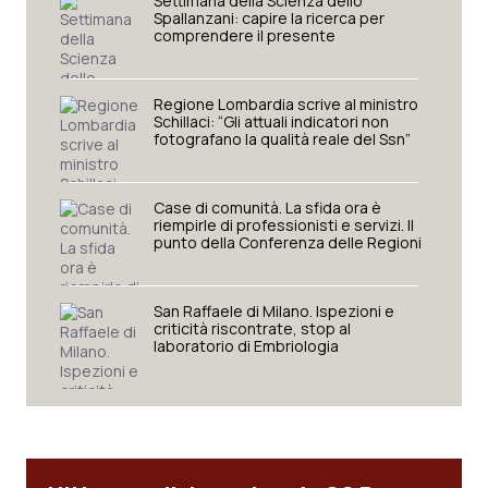
Valle D’Aosta
Oncodermatologia
Settimana della Scienza dello
Spallanzani: capire la ricerca per
comprendere il presente
Veneto
Oncoematologia
Regione Lombardia scrive al ministro
Oncologia & Nutrizione
Schillaci: “Gli attuali indicatori non
fotografano la qualità reale del Ssn”
Psoriasi & pelle
Case di comunità. La sfida ora è
riempirle di professionisti e servizi. Il
Quotidiano Cardiologia
punto della Conferenza delle Regioni
Quotidiano Chirurgia
San Raffaele di Milano. Ispezioni e
criticità riscontrate, stop al
Quotidiano Oncologia
laboratorio di Embriologia
Quotidiano Pediatria
Rene & patologie urogenitali