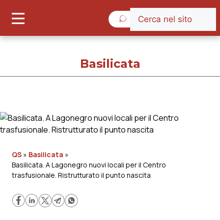
Domenica 9 Agosto 2026
Basilicata
Basilicata
Cronache
QS
»
Basilicata
»
Basilicata. A Lagonegro nuovi locali per il Centro
Governo e Parlamento
trasfusionale. Ristrutturato il punto nascita
Regioni e Asl
Lavoro e Professioni