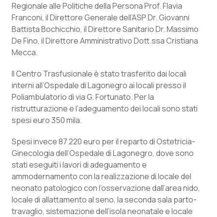
Regionale alle Politiche della Persona Prof. Flavia
Calabria
Asma & BPCO
Franconi, il Direttore Generale dell’ASP Dr. Giovanni
Battista Bochicchio, il Direttore Sanitario Dr. Massimo
Campania
Car-T
De Fino, il Direttore Amministrativo Dott.ssa Cristiana
Mecca.
Emilia-Romagna
Colesterolo & coronaropatie
Il Centro Trasfusionale è stato trasferito dai locali
Friuli Venezia Giulia
Dermatite Atopica
interni all’Ospedale di Lagonegro ai locali presso il
Poliambulatorio di via G. Fortunato. Per la
Lazio
Diabete & glucometri
ristrutturazione e l’adeguamento dei locali sono stati
spesi euro 350 mila.
Liguria
Disturbi dell’umore
Spesi invece 87.220 euro per il reparto di Ostetricia-
Ginecologia dell’Ospedale di Lagonegro, dove sono
Lombardia
Dolore
stati eseguiti i lavori di adeguamento e
ammodernamento con la realizzazione di locale del
Marche
Donna & Salute
neonato patologico con l’osservazione dall’area nido,
locale di allattamento al seno, la seconda sala parto-
Molise
Epatiti
travaglio, sistemazione dell’isola neonatale e locale