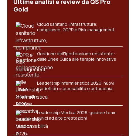
Ultime analisi e review da QS Pro
Salute orale & impianti
Gold
Sangue & coagulazione
Cloud sanitario: infrastrutture,
compliance, GDPR e Risk management
Tiroide
Tumore al seno
Gestione dell'Ipertensione resistente:
dalle Linee Guida alle terapie innovative
Tumore ovarico
Leadership Infermieristica 2026: nuovi
Tumori del Polmone & Testa Collo
modelli di responsabilità e autonomia
Tumori gastrointestinali
Leadership Medica 2026: guidare team
Ulcera & Reflusso
clinici ad alte prestazioni
Vaccini