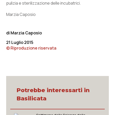
pulizia e sterilizzazione delle incubatrici.
Piemonte
HIV
Marzia Caposio
Provincia Autonoma di Bolzano
Infezioni & Febbre
Marzia Caposio
Provincia Autonoma di Trento
Ipertensione & Scompenso
21 Luglio 2015
© Riproduzione riservata
Puglia
Malattie rare
Sardegna
Malattia di Crohn & Rettocolite Ulcerosa
Sicilia
Neuroscienze & patologie neurodegenerative
Toscana
Obesità
Potrebbe interessarti in
Basilicata
Umbria
Oftalmologia