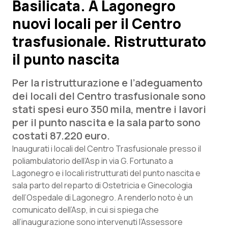
Basilicata. A Lagonegro
nuovi locali per il Centro
Scienza e Farmaci
trasfusionale. Ristrutturato
Studi e Analisi
il punto nascita
Lettere al direttore
Per la ristrutturazione e l’adeguamento
dei locali del Centro trasfusionale sono
Edizioni Regionali
stati spesi euro 350 mila, mentre i lavori
per il punto nascita e la sala parto sono
QS Pro
costati 87.220 euro.
Inaugurati i locali del Centro Trasfusionale presso il
Professionisti Sanitari.AI
poliambulatorio dell’Asp in via G. Fortunato a
Lagonegro e i locali ristrutturati del punto nascita e
Abruzzo
QS Pro Gold
sala parto del reparto di Ostetricia e Ginecologia
dell’Ospedale di Lagonegro. A renderlo noto è un
QS Club
Newsletter
Basilicata
Artrite & artrosi
comunicato dell’Asp, in cui si spiega che
all’inaugurazione sono intervenuti l’Assessore