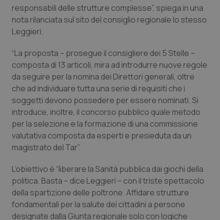
Calabria
Asma & BPCO
responsabili delle strutture complesse”, spiega in una
nota rilanciata sul sito del consiglio regionale lo stesso
Leggieri.
Campania
Car-T
“La proposta – prosegue il consigliere dei 5 Stelle –
Emilia-Romagna
Colesterolo & coronaropatie
composta di 13 articoli, mira ad introdurre nuove regole
da seguire per la nomina dei Direttori generali, oltre
Friuli Venezia Giulia
Dermatite Atopica
che ad individuare tutta una serie di requisiti che i
soggetti devono possedere per essere nominati. Si
Lazio
Diabete & glucometri
introduce, inoltre, il concorso pubblico quale metodo
per la selezione e la formazione di una commissione
Liguria
Disturbi dell’umore
valutativa composta da esperti e presieduta da un
magistrato del Tar”.
Lombardia
Dolore
L’obiettivo è “liberare la Sanità pubblica dai giochi della
politica. Basta – dice Leggieri – con il triste spettacolo
Marche
Donna & Salute
della spartizione delle poltrone. Affidare strutture
fondamentali per la salute dei cittadini a persone
Molise
Epatiti
designate dalla Giunta regionale solo con logiche