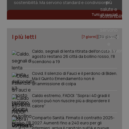
sostenibilità. Ma servono standard e condivisione
Tutti gli speciali
tracking-sites-ironfish-
www.quotidianosanita.it
4
tracking-enable
settim
2 gior
I più letti
[7 giorni]
[30 giorni]
Caldo, segnali di lenta ritirata dell'ondata: il 7
agosto restano 26 città da bollino rosso, l'8
tracking-sites-ironfish-
www.quotidianosanita.it
4
session-id
settim
scendono a 19
2 gior
Covid. Il silenzio di Fauci e il perdono di Biden.
Ma il Quinto Emendamento non è
un’ammissione di colpa
_ga
1 anno
Google LLC
mes
.quotidianosanita.it
Caldo estremo, FADOI: “Sopra i 40 gradi il
corpo può non riuscire più a disperdere il
calore”
Comparto Sanità. Firmato il contratto 2025-
2027. Aumenti fino a 240 euro per gli
infermieri, arriva il capitolo sull'IA e nuove