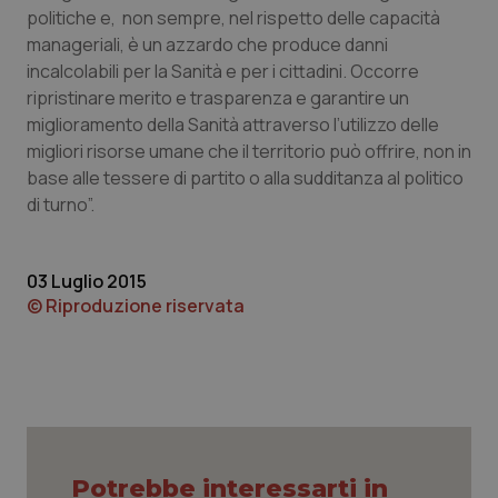
politiche e, non sempre, nel rispetto delle capacità
Piemonte
HIV
manageriali, è un azzardo che produce danni
incalcolabili per la Sanità e per i cittadini. Occorre
Provincia Autonoma di Bolzano
Infezioni & Febbre
ripristinare merito e trasparenza e garantire un
miglioramento della Sanità attraverso l’utilizzo delle
migliori risorse umane che il territorio può offrire, non in
Provincia Autonoma di Trento
Ipertensione & Scompenso
base alle tessere di partito o alla sudditanza al politico
di turno”.
Puglia
Malattie rare
Sardegna
Malattia di Crohn & Rettocolite Ulcerosa
03 Luglio 2015
© Riproduzione riservata
Sicilia
Neuroscienze & patologie neurodegenerative
Toscana
Obesità
Umbria
Oftalmologia
Potrebbe interessarti in