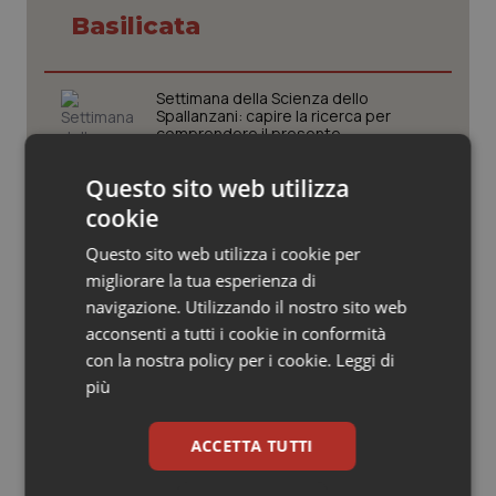
Valle D’Aosta
Oncodermatologia
Basilicata
Veneto
Oncoematologia
Settimana della Scienza dello
Oncologia & Nutrizione
Spallanzani: capire la ricerca per
comprendere il presente
Psoriasi & pelle
Questo sito web utilizza
Regione Lombardia scrive al ministro
cookie
Schillaci: “Gli attuali indicatori non
Quotidiano Cardiologia
fotografano la qualità reale del Ssn”
Questo sito web utilizza i cookie per
migliorare la tua esperienza di
Quotidiano Chirurgia
navigazione. Utilizzando il nostro sito web
Case di comunità. La sfida ora è
riempirle di professionisti e servizi. Il
acconsenti a tutti i cookie in conformità
punto della Conferenza delle Regioni
Quotidiano Oncologia
con la nostra policy per i cookie.
Leggi di
più
Quotidiano Pediatria
San Raffaele di Milano. Ispezioni e
criticità riscontrate, stop al
ACCETTA TUTTI
laboratorio di Embriologia
Rene & patologie urogenitali