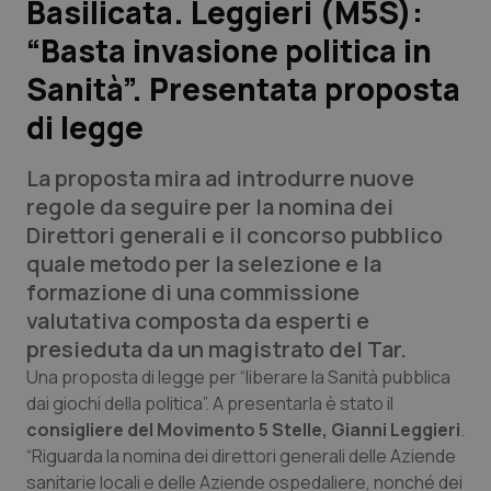
Basilicata. Leggieri (M5S):
“Basta invasione politica in
Scienza e Farmaci
Sanità”. Presentata proposta
Studi e Analisi
di legge
Lettere al direttore
La proposta mira ad introdurre nuove
regole da seguire per la nomina dei
Edizioni Regionali
Direttori generali e il concorso pubblico
quale metodo per la selezione e la
QS Pro
formazione di una commissione
valutativa composta da esperti e
Professionisti Sanitari.AI
presieduta da un magistrato del Tar.
Una proposta di legge per “liberare la Sanità pubblica
Abruzzo
QS Pro Gold
dai giochi della politica”. A presentarla è stato il
consigliere del Movimento 5 Stelle, Gianni Leggieri
.
QS Club
Newsletter
Basilicata
Artrite & artrosi
“Riguarda la nomina dei direttori generali delle Aziende
sanitarie locali e delle Aziende ospedaliere, nonché dei