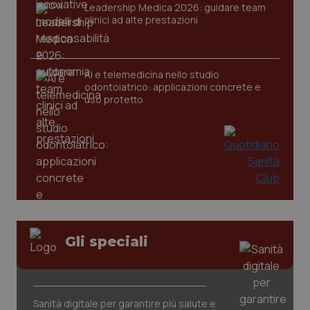
Leadership Medica 2026: guidare team
clinici ad alte prestazioni
AI e telemedicina nello studio
odontoiatrico: applicazioni concrete e
uso protetto
CookieScriptConsent
5 mesi
CookieScript
settim
www.quotidianosanita.it
Gli speciali
Sanità digitale per garantire più salute e