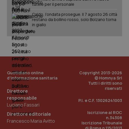
tutele per il personale
Caldo, l’ondata prosegue. Il 7 agosto 26 città
restano da bollino rosso, solo Bolzano torna
in giallo
Quotidiano online
Copyright 2013-2026
d'informazione sanitaria
© Homnya Srl
Tutti i diritti sono
riservati
Direttore
responsabile
P.I. e C.F. 13026241003
Luciano Fassari
PHPSESSID
Sessio
PHP.net
www.quotidianosanita.it
Iscrizione al ROC
Direttore editoriale
n.34308
Francesco Maria Avitto
Iscrizione Tribunale
di Roma n.115/2013