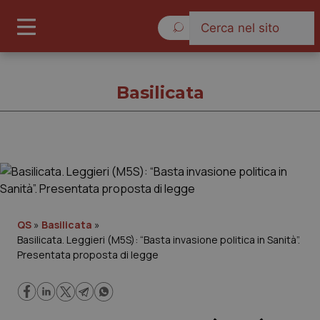
Sabato 8 Agosto 2026
Basilicata
Basilicata
Cronache
QS
»
Basilicata
»
Basilicata. Leggieri (M5S): “Basta invasione politica in Sanità”.
Governo e Parlamento
Presentata proposta di legge
Regioni e Asl
Lavoro e Professioni