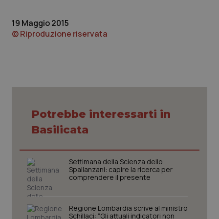
Piemonte
HIV
19 Maggio 2015
© Riproduzione riservata
Provincia Autonoma di Bolzano
Infezioni & Febbre
Provincia Autonoma di Trento
Ipertensione & Scompenso
Puglia
Malattie rare
Potrebbe interessarti in
Sardegna
Malattia di Crohn & Rettocolite Ulcerosa
Basilicata
Sicilia
Neuroscienze & patologie neurodegenerative
Settimana della Scienza dello
Toscana
Obesità
Spallanzani: capire la ricerca per
comprendere il presente
Umbria
Oftalmologia
Regione Lombardia scrive al ministro
Schillaci: “Gli attuali indicatori non