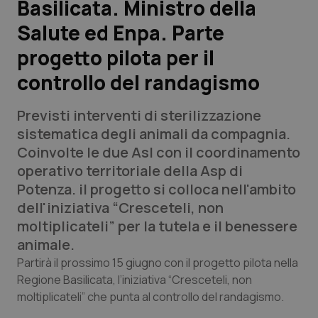
Basilicata. Ministro della
Salute ed Enpa. Parte
Scienza e Farmaci
progetto pilota per il
Studi e Analisi
controllo del randagismo
Lettere al direttore
Previsti interventi di sterilizzazione
sistematica degli animali da compagnia.
Edizioni Regionali
Coinvolte le due Asl con il coordinamento
operativo territoriale della Asp di
QS Pro
Potenza. il progetto si colloca nell'ambito
dell'iniziativa “Cresceteli, non
Professionisti Sanitari.AI
moltiplicateli” per la tutela e il benessere
animale.
Abruzzo
QS Pro Gold
Partirà il prossimo 15 giugno con il progetto pilota nella
Regione Basilicata, l’iniziativa “Cresceteli, non
QS Club
Newsletter
Basilicata
Artrite & artrosi
moltiplicateli” che punta al controllo del randagismo.