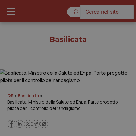
Domenica 9 Agosto 2026
Basilicata
Basilicata
Cronache
QS
»
Basilicata
»
Basilicata. Ministro della Salute ed Enpa. Parte progetto
Governo e Parlamento
pilota per il controllo del randagismo
Regioni e Asl
Lavoro e Professioni