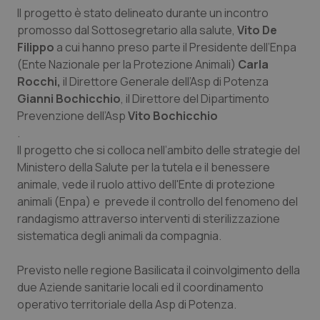
Calabria
Asma & BPCO
Il progetto è stato delineato durante un incontro
promosso dal Sottosegretario
alla salute,
Vito De
Filippo
Campania
Car-T
a cui hanno preso parte il Presidente dell’Enpa
(Ente Nazionale per la Protezione Animali)
Carla
Rocchi,
il Direttore Generale dell’Asp di Potenza
Emilia-Romagna
Colesterolo & coronaropatie
Gianni Bochicchio
, il Direttore del Dipartimento
Prevenzione dell’Asp
Vito Bochicchio
Friuli Venezia Giulia
Dermatite Atopica
.
Il progetto che si colloca nell’ambito delle strategie del
Lazio
Diabete & glucometri
Ministero della Salute per la tutela e il benessere
animale, vede il ruolo attivo dell'Ente di protezione
Liguria
Disturbi dell’umore
animali (Enpa) e prevede il controllo del fenomeno del
randagismo attraverso interventi di sterilizzazione
Lombardia
Dolore
sistematica degli animali da compagnia.
Previsto nelle regione Basilicata il coinvolgimento della
Marche
Donna & Salute
due Aziende sanitarie locali ed il coordinamento
operativo territoriale della Asp di Potenza.
Molise
Epatiti