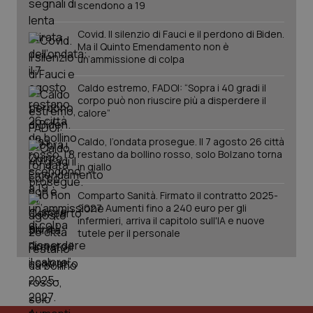
scendono a 19
2 gior
Covid. Il silenzio di Fauci e il perdono di Biden.
Ma il Quinto Emendamento non è
un’ammissione di colpa
tracking-sites-ironfish-
www.quotidianosanita.it
4
session-id
settim
2 gior
Caldo estremo, FADOI: “Sopra i 40 gradi il
corpo può non riuscire più a disperdere il
calore”
Caldo, l’ondata prosegue. Il 7 agosto 26 città
_ga
1 anno
Google LLC
restano da bollino rosso, solo Bolzano torna
mes
.quotidianosanita.it
in giallo
Comparto Sanità. Firmato il contratto 2025-
2027. Aumenti fino a 240 euro per gli
infermieri, arriva il capitolo sull'IA e nuove
tutele per il personale