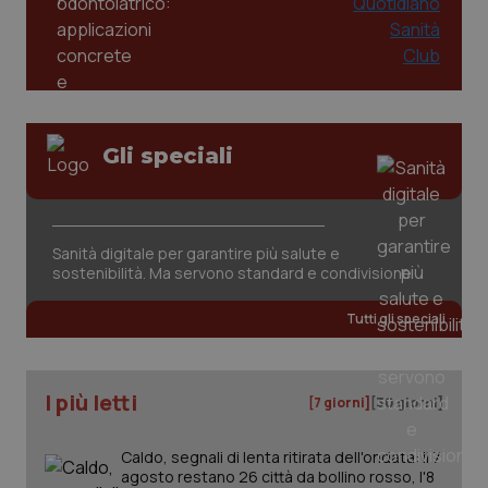
Gli speciali
CookieScriptConsent
5 mesi
CookieScript
settim
www.quotidianosanita.it
Sanità digitale per garantire più salute e
sostenibilità. Ma servono standard e condivisione
Tutti gli speciali
I più letti
[7 giorni]
[30 giorni]
Caldo, segnali di lenta ritirata dell'ondata: il 7
tracking-sites-ironfish-
www.quotidianosanita.it
4
agosto restano 26 città da bollino rosso, l'8
tracking-enable
settim