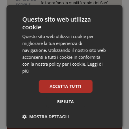
Valle D’Aosta
Oncodermatologia
fotografano la qualità reale del Ssn”
Veneto
Oncoematologia
Questo sito web utilizza
Case di comunità. La sfida ora è
riempirle di professionisti e servizi. Il
cookie
Oncologia & Nutrizione
punto della Conferenza delle Regioni
Questo sito web utilizza i cookie per
migliorare la tua esperienza di
Psoriasi & pelle
San Raffaele di Milano. Ispezioni e
navigazione. Utilizzando il nostro sito web
criticità riscontrate, stop al
acconsenti a tutti i cookie in conformità
laboratorio di Embriologia
Quotidiano Cardiologia
con la nostra policy per i cookie.
Leggi di
più
Quotidiano Chirurgia
ACCETTA TUTTI
Quotidiano Oncologia
Ultime analisi e review da QS Pro
RIFIUTA
Gold
Quotidiano Pediatria
MOSTRA DETTAGLI
Cloud sanitario: infrastrutture,
Rene & patologie urogenitali
compliance, GDPR e Risk management