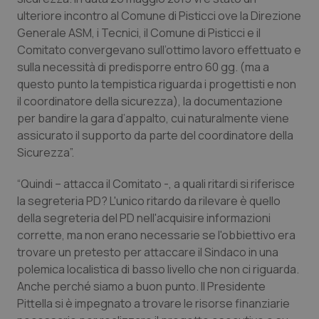
Necessari
Statistici
Marketing
ulteriore incontro al Comune di Pisticci ove la Direzione
Generale ASM, i Tecnici, il Comune di Pisticci e il
I cookie necessari contribuiscono a rendere fruibile il
sito web abilitandone funzionalità di base quali la
Comitato convergevano sull’ottimo lavoro effettuato e
navigazione sulle pagine e l'accesso alle aree
sulla necessità di predisporre entro 60 gg. (ma a
protette del sito. Il sito web non è in grado di
funzionare correttamente senza questi cookie.
questo punto la tempistica riguarda i progettisti e non
il coordinatore della sicurezza), la documentazione
Nome
Fornitore
/
Dominio
Scaden
per bandire la gara d’appalto, cui naturalmente viene
VISITOR_PRIVACY_METADATA
5 mesi
YouTube
assicurato il supporto da parte del coordinatore della
settim
.youtube.com
Sicurezza”.
“Quindi – attacca il Comitato -, a quali ritardi si riferisce
la segreteria PD? L'unico ritardo da rilevare è quello
della segreteria del PD nell'acquisire informazioni
corrette, ma non erano necessarie se l'obbiettivo era
trovare un pretesto per attaccare il Sindaco in una
polemica localistica di basso livello che non ci riguarda.
Anche perché siamo a buon punto. Il Presidente
Pittella si è impegnato a trovare le risorse finanziarie