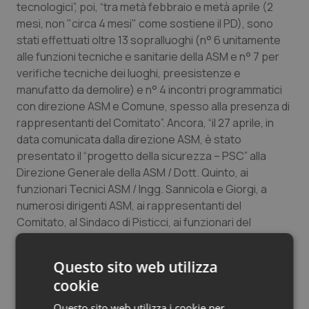
tecnologici”, poi, “tra metà febbraio e metà aprile (2
mesi, non "circa 4 mesi" come sostiene il PD), sono
stati effettuati oltre 13 sopralluoghi (n° 6 unitamente
alle funzioni tecniche e sanitarie della ASM e n° 7 per
verifiche tecniche dei luoghi, preesistenze e
manufatto da demolire) e n° 4 incontri programmatici
con direzione ASM e Comune, spesso alla presenza di
rappresentanti del Comitato”. Ancora, “il 27 aprile, in
data comunicata dalla direzione ASM, è stato
presentato il “progetto della sicurezza – PSC” alla
Direzione Generale della ASM / Dott. Quinto, ai
funzionari Tecnici ASM / Ingg. Sannicola e Giorgi, a
numerosi dirigenti ASM, ai rappresentanti del
Comitato, al Sindaco di Pisticci, ai funzionari del
Comune di Pisticci” e “con nota del 29 aprile il Dott.
Quinto trasmetteva comunicazione con cui si
Questo sito web utilizza
complimentava con l’ing. Sassone riguardo al lavoro
cookie
svolto e lo approvava”.
Questo sito web utilizza i cookie per