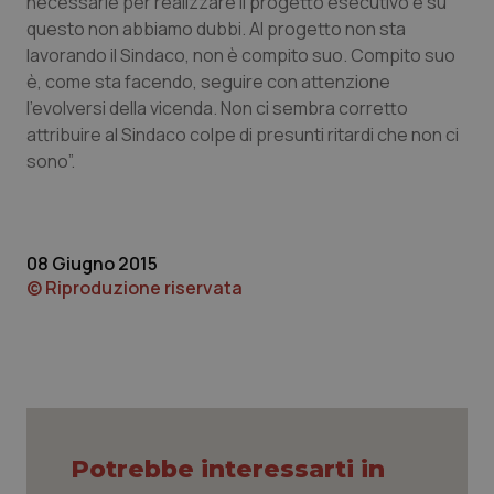
necessarie per realizzare il progetto esecutivo e su
questo non abbiamo dubbi. Al progetto non sta
lavorando il Sindaco, non è compito suo. Compito suo
CookieScriptConsent
5 mesi
CookieScript
settim
www.quotidianosanita.it
è, come sta facendo, seguire con attenzione
l'evolversi della vicenda. Non ci sembra corretto
attribuire al Sindaco colpe di presunti ritardi che non ci
sono”.
08 Giugno 2015
© Riproduzione riservata
tracking-sites-ironfish-
www.quotidianosanita.it
4
tracking-enable
settim
2 gior
tracking-sites-ironfish-
www.quotidianosanita.it
4
Potrebbe interessarti in
session-id
settim
2 gior