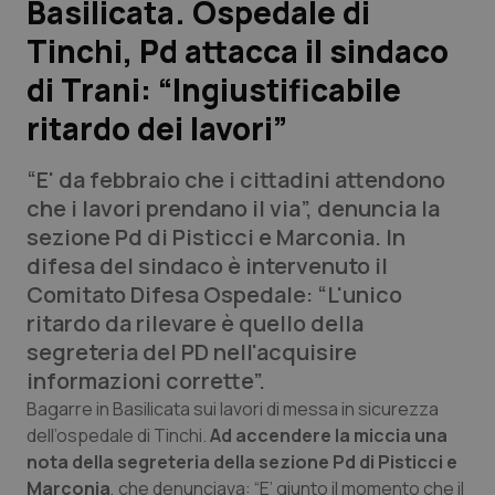
Basilicata. Ospedale di
Tinchi, Pd attacca il sindaco
Scienza e Farmaci
di Trani: “Ingiustificabile
Studi e Analisi
ritardo dei lavori”
Lettere al direttore
“E' da febbraio che i cittadini attendono
che i lavori prendano il via”, denuncia la
Edizioni Regionali
sezione Pd di Pisticci e Marconia. In
difesa del sindaco è intervenuto il
QS Pro
Comitato Difesa Ospedale: “L'unico
ritardo da rilevare è quello della
Professionisti Sanitari.AI
segreteria del PD nell'acquisire
informazioni corrette”.
Abruzzo
QS Pro Gold
Bagarre in Basilicata sui lavori di messa in sicurezza
dell’ospedale di Tinchi.
Ad accendere la miccia una
QS Club
Newsletter
Basilicata
Artrite & artrosi
nota della segreteria della sezione Pd di Pisticci e
Marconia
, che denunciava: “E’ giunto il momento che il