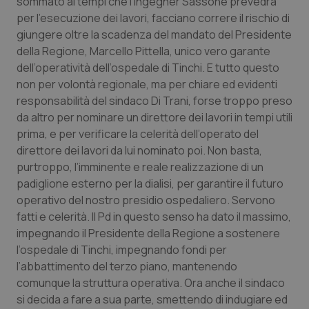
sommato ai tempi che l’ingegner Sassone prevedrà
Salute orale & impianti
per l’esecuzione dei lavori, facciano correre il rischio di
giungere oltre la scadenza del mandato del Presidente
della Regione, Marcello Pittella, unico vero garante
Sangue & coagulazione
dell’operatività dell’ospedale di Tinchi. E tutto questo
non per volontà regionale, ma per chiare ed evidenti
Tiroide
responsabilità del sindaco Di Trani, forse troppo preso
da altro per nominare un direttore dei lavori in tempi utili
Tumore al seno
prima, e per verificare la celerità dell’operato del
direttore dei lavori da lui nominato poi. Non basta,
Tumore ovarico
purtroppo, l’imminente e reale realizzazione di un
padiglione esterno per la dialisi, per garantire il futuro
Tumori del Polmone & Testa Collo
operativo del nostro presidio ospedaliero. Servono
fatti e celerità. Il Pd in questo senso ha dato il massimo,
Tumori gastrointestinali
impegnando il Presidente della Regione a sostenere
l’ospedale di Tinchi, impegnando fondi per
l’abbattimento del terzo piano, mantenendo
Ulcera & Reflusso
comunque la struttura operativa. Ora anche il sindaco
si decida a fare a sua parte, smettendo di indugiare ed
Vaccini