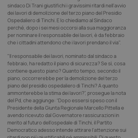
Calabria
Asma & BPCO
sindaco Di Trani giustifichi i gravissimi ritardi nell’avvio
dei lavori di demolizione del terzo piano del Presidio
Ospedaliero di Tinchi. E lo chiediamo al Sindaco
Campania
Car-T
perché, dopo i sei mesi occorsi alla sua maggioranza
per nominare il responsabile dei lavori, è da febbraio
Emilia-Romagna
Colesterolo & coronaropatie
che i cittadini attendono che i lavori prendano il via".
Friuli Venezia Giulia
Dermatite Atopica
"Il responsabile dei lavori, nominato dal sindaco a
febbraio, ha redatto il piano di sicurezza? Se sì, cosa
Lazio
Diabete & glucometri
contiene questo piano? Quanto tempo, secondo il
piano, occorrerebbe per la demolizione del terzo
Liguria
Disturbi dell’umore
piano del presidio ospedaliero di Tinchi? A quanto
ammonterebbe la stima dei lavori?”, prosegue la nota
del Pd, che aggiunge: “Dopo essersi speso con il
Lombardia
Dolore
Presidente della Giunta Regionale Marcello Pittella e
avendo ricevuto dal Governatore rassicurazioni in
Marche
Donna & Salute
merito al futuro dell’ospedale di Tinchi, il Partito
Democratico adesso intende attirare l’attenzione sui
Molise
Epatiti
ritardi non più giustificabili né ammissibili. Di questo