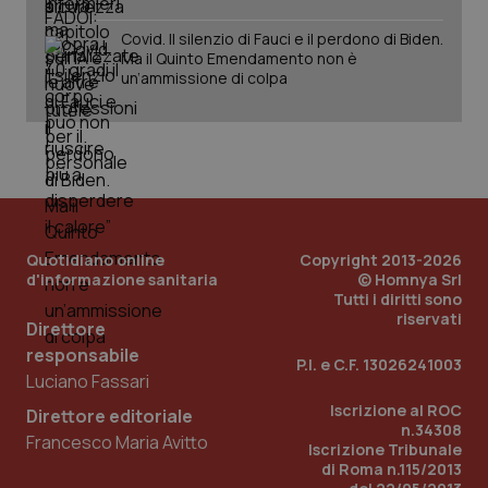
__Secure-
.youtube.com
5 mesi 4
Que
ROLLOUT_TOKEN
settimane
imp
Covid. Il silenzio di Fauci e il perdono di Biden.
You
Ma il Quinto Emendamento non è
ges
un’ammissione di colpa
del
e d
per
del
ute
tracking-sites-
www.quotidianosanita.it
4
Que
ironfish-tracking-
settimane
imp
named-enable
2 giorni
dal
per 
sis
sol
Quotidiano online
Copyright 2013-2026
ute
ide
d'informazione sanitaria
© Homnya Srl
Wel
Tutti i diritti sono
riservati
Direttore
responsabile
P.I. e C.F. 13026241003
Luciano Fassari
Iscrizione al ROC
Direttore editoriale
n.34308
Francesco Maria Avitto
Iscrizione Tribunale
di Roma n.115/2013