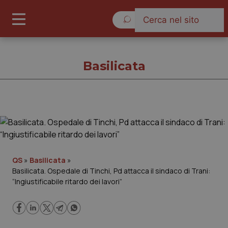
Venerdì 7 Agosto 2026
Basilicata
Basilicata
Cronache
QS
»
Basilicata
»
Basilicata. Ospedale di Tinchi, Pd attacca il sindaco di Trani:
Governo e Parlamento
“Ingiustificabile ritardo dei lavori”
Regioni e Asl
Lavoro e Professioni