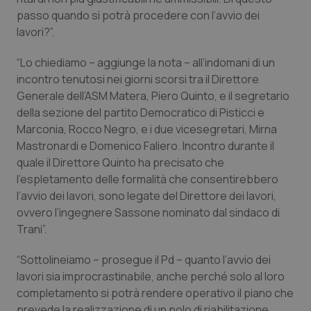
passo quando si potrà procedere con l’avvio dei
Piemonte
HIV
lavori?”.
Provincia Autonoma di Bolzano
Infezioni & Febbre
“Lo chiediamo – aggiunge la nota – all’indomani di un
incontro tenutosi nei giorni scorsi tra il Direttore
Generale dell’ASM Matera, Piero Quinto, e il segretario
Provincia Autonoma di Trento
Ipertensione & Scompenso
della sezione del partito Democratico di Pisticci e
Marconia, Rocco Negro, e i due vicesegretari, Mirna
Puglia
Malattie rare
Mastronardi e Domenico Faliero. Incontro durante il
quale il Direttore Quinto ha precisato che
Sardegna
Malattia di Crohn & Rettocolite Ulcerosa
l’espletamento delle formalità che consentirebbero
l’avvio dei lavori, sono legate del Direttore dei lavori,
Sicilia
Neuroscienze & patologie neurodegenerative
ovvero l’ingegnere Sassone nominato dal sindaco di
Trani”.
Toscana
Obesità
“Sottolineiamo – prosegue il Pd – quanto l’avvio dei
lavori sia improcrastinabile, anche perché solo al loro
Umbria
Oftalmologia
completamento si potrà rendere operativo il piano che
prevede la realizzazione di un polo di riabilitazione