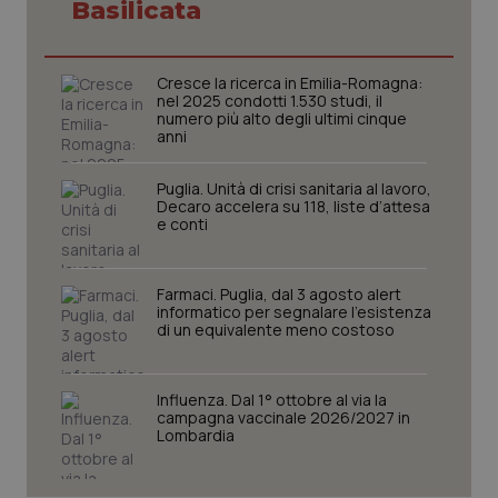
Basilicata
Cresce la ricerca in Emilia-Romagna:
_ga
1 anno
Google LLC
nel 2025 condotti 1.530 studi, il
mes
.quotidianosanita.it
numero più alto degli ultimi cinque
anni
Puglia. Unità di crisi sanitaria al lavoro,
Decaro accelera su 118, liste d’attesa
e conti
Farmaci. Puglia, dal 3 agosto alert
informatico per segnalare l’esistenza
di un equivalente meno costoso
Influenza. Dal 1° ottobre al via la
campagna vaccinale 2026/2027 in
Lombardia