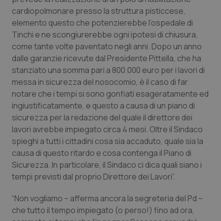
Valle D’Aosta
Oncodermatologia
cardiopolmonare presso la struttura pisticcese,
elemento questo che potenzierebbe l’ospedale di
Veneto
Oncoematologia
Tinchi e ne scongiurerebbe ogni ipotesi di chiusura,
come tante volte paventato negli anni. Dopo un anno
Oncologia & Nutrizione
dalle garanzie ricevute dal Presidente Pittella, che ha
stanziato una somma pari a 800.000 euro per i lavori di
Psoriasi & pelle
messa in sicurezza del nosocomio, è il caso di far
notare che i tempi si sono gonfiati esageratamente ed
Quotidiano Cardiologia
ingiustificatamente, e questo a causa di un piano di
sicurezza per la redazione del quale il direttore dei
lavori avrebbe impiegato circa 4 mesi. Oltre il Sindaco
Quotidiano Chirurgia
spieghi a tutti i cittadini cosa sia accaduto, quale sia la
causa di questo ritardo e cosa contenga il Piano di
Quotidiano Oncologia
Sicurezza. In particolare, il Sindaco ci dica quali siano i
tempi previsti dal proprio Direttore dei Lavori”.
Quotidiano Pediatria
“Non vogliamo – afferma ancora la segreteria del Pd –
Rene & patologie urogenitali
che tutto il tempo impiegato (o perso!) fino ad ora,