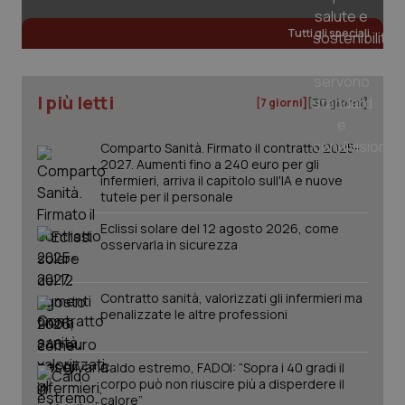
web
uti
Tutti gli speciali
nuo
ver
dell
You
I più letti
__Secure-YNID
.youtube.com
5 mesi 4
Que
[7 giorni]
[30 giorni]
settimane
imp
You
ten
Comparto Sanità. Firmato il contratto 2025-
pre
2027. Aumenti fino a 240 euro per gli
del
vid
infermieri, arriva il capitolo sull'IA e nuove
inco
tutele per il personale
può
det
Eclissi solare del 12 agosto 2026, come
vis
web
osservarla in sicurezza
uti
nuo
ver
dell
Contratto sanità, valorizzati gli infermieri ma
You
penalizzate le altre professioni
YSC
Sessione
Que
Google LLC
imp
.youtube.com
You
Caldo estremo, FADOI: “Sopra i 40 gradi il
ten
vis
corpo può non riuscire più a disperdere il
vid
calore”