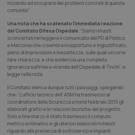
iniziando ad occuparsi dei problemi concreti di questa
comunità".
Una nota che ha scatenato l’immediata reazione
del Comitato Difesa Ospedale
. “Siamo rimasti
sconcertati nel leggere il comunicato del PD di Pisticci
e Marconia che ci sembra inopportuno e ingiustificato,
pieno di imprecisioni e inesattezze, sulle quali occorre
fare chiarezza, e che evidenzia una completa
ignoranza sull'intera vicenda dell'Ospedale di Tinchi”, si
legge nella nota.
Il Comitato elenca dunque tutti i passaggi, spiegando
che: “L’ufficio tecnico dell' ASM ha trasmesso al
coordinatore della Sicurezza a metà febbraio 2015 gli
elaborati grafici e le relazioni tecniche del progetto.
Solo a fine marzo è stato trasmesso il computo
metrico estimativo e gli ulteriori elaborati richiesti
riguardo alla presenza di sottoservizi e impianti