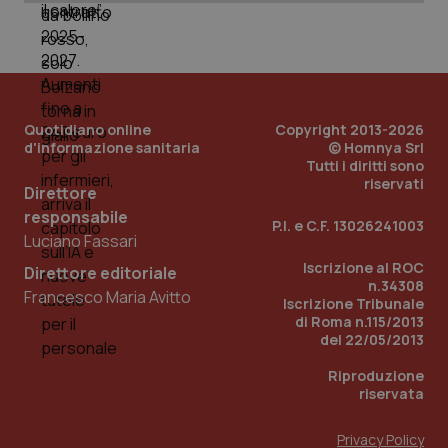
PHPSESSID
Sessio
PHP.net
www.quotidianosanita.it
Quotidiano online
Copyright 2013-2026
d'informazione sanitaria
© Homnya Srl
Tutti i diritti sono
riservati
Direttore
responsabile
P.I. e C.F. 13026241003
Luciano Fassari
Iscrizione al ROC
Direttore editoriale
n.34308
Francesco Maria Avitto
Iscrizione Tribunale
di Roma n.115/2013
del 22/05/2013
Riproduzione
riservata
Privacy Policy
_ga_KM60CM4NPH
.quotidianosanita.it
1 anno