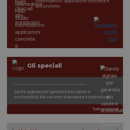
odontoiatrico: applicazioni concrete e
settim
www.quotidianosanita.it
uso protetto
Gli speciali
tracking-sites-ironfish-
www.quotidianosanita.it
4
tracking-enable
settim
2 gior
Sanità digitale per garantire più salute e
sostenibilità. Ma servono standard e condivisione
tracking-sites-ironfish-
www.quotidianosanita.it
4
session-id
settim
Tutti gli speciali
2 gior