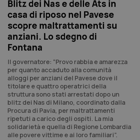
Blitz dei Nas e delle Ats in
casa di riposo nel Pavese
Scienza e Farmaci
scopre maltrattamenti su
Studi e Analisi
anziani. Lo sdegno di
Fontana
Lettere al direttore
Il governatore: “Provo rabbia e amarezza
Edizioni Regionali
per quanto accaduto alla comunità
alloggi per anziani del Pavese dove il
QS Pro
titolare e quattro operatrici della
struttura sono stati arrestati dopo un
Professionisti Sanitari.AI
blitz dei Nas di Milano, coordinato dalla
Procura di Pavia, per maltrattamenti
Abruzzo
QS Pro Gold
ripetuti a carico degli ospiti. La mia
solidarietà e quella di Regione Lombardia
QS Club
Newsletter
Basilicata
Artrite & artrosi
alle povere vittime e ai loro familiari”.