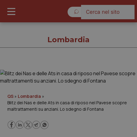
Domenica 9 Agosto 2026
Lombardia
Lombardia
Cronache
QS
»
Lombardia
»
Blitz dei Nas e delle Ats in casa di riposo nel Pavese scopre
Governo e Parlamento
maltrattamenti su anziani. Lo sdegno di Fontana
Regioni e Asl
Lavoro e Professioni