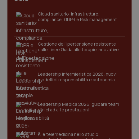
sito web abilitandone funzionalità di base quali la
navigazione sulle pagine e l'accesso alle aree
Cloud sanitario: infrastrutture,
protette del sito. Il sito web non è in grado di
funzionare correttamente senza questi cookie.
compliance, GDPR e Risk management
Nome
Fornitore
/
Dominio
Scaden
VISITOR_PRIVACY_METADATA
5 mesi
YouTube
settim
.youtube.com
Gestione dell'Ipertensione resistente:
dalle Linee Guida alle terapie innovative
Leadership Infermieristica 2026: nuovi
modelli di responsabilità e autonomia
Leadership Medica 2026: guidare team
clinici ad alte prestazioni
AI e telemedicina nello studio
CookieScriptConsent
5 mesi
CookieScript