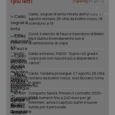
I più letti
[7 giorni]
[30 giorni]
_ga
1 anno
Google LLC
mes
.quotidianosanita.it
Caldo, segnali di lenta ritirata dell'ondata: il 7
agosto restano 26 città da bollino rosso, l'8
scendono a 19
Covid. Il silenzio di Fauci e il perdono di Biden.
Ma il Quinto Emendamento non è
un’ammissione di colpa
Caldo estremo, FADOI: “Sopra i 40 gradi il
corpo può non riuscire più a disperdere il
calore”
Caldo, l’ondata prosegue. Il 7 agosto 26 città
restano da bollino rosso, solo Bolzano torna
in giallo
Comparto Sanità. Firmato il contratto 2025-
2027. Aumenti fino a 240 euro per gli
infermieri, arriva il capitolo sull'IA e nuove
tutele per il personale