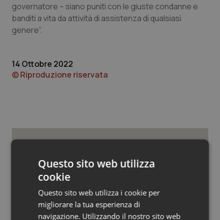
Valle D’Aosta
Oncodermatologia
governatore – siano puniti con le giuste condanne e
banditi a vita da attività di assistenza di qualsiasi
Veneto
Oncoematologia
genere”.
Oncologia & Nutrizione
14 Ottobre 2022
© Riproduzione riservata
Psoriasi & pelle
Quotidiano Cardiologia
Quotidiano Chirurgia
Quotidiano Oncologia
Potrebbe interessarti in
Questo sito web utilizza
Lombardia
cookie
Quotidiano Pediatria
Questo sito web utilizza i cookie per
Settimana della Scienza dello
migliorare la tua esperienza di
Rene & patologie urogenitali
Spallanzani: capire la ricerca per
navigazione. Utilizzando il nostro sito web
comprendere il presente