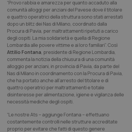
“Provo rabbia e amarezza per quanto accaduto alla
Calabria
Asma & BPCO
comunità alloggi per anziani del Pavese dove il titolare
e quattro operatrici della struttura sono stati arrestati
Campania
Car-T
dopo un blitz dei Nas di Milano, coordinato dalla
Procura di Pavia, per maltrattamenti ripetuti a carico
Emilia-Romagna
Colesterolo & coronaropatie
degli ospiti. La mia solidarietà e quella di Regione
Lombardia alle povere vittime e ai loro familiari”. Così
Friuli Venezia Giulia
Dermatite Atopica
Attilio Fontana
, presidente di Regione Lombardia,
commenta la notizia della chiusura di una comunità
Lazio
Diabete & glucometri
alloggio per anziani, in provincia di Pavia, da parte del
Nas di Milano in coordinamento con la Procura di Pavia,
che ha portato anche all’arresto del titolare e di
Liguria
Disturbi dell’umore
quattro operatrici per maltrattamenti e totale
disinteresse per alimentazione, igiene e vigilanza delle
Lombardia
Dolore
necessità mediche degli ospiti.
Marche
Donna & Salute
“Le nostre Ats – aggiunge Fontana – effettuano
costantemente controlli nelle strutture accreditate
Molise
Epatiti
proprio per evitare che fatti di questo genere