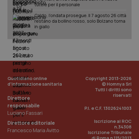
tutele per il personale
Caldo, l’ondata prosegue. Il 7 agosto 26 città
restano da bollino rosso, solo Bolzano torna
in giallo
Quotidiano online
Copyright 2013-2026
d'informazione sanitaria
© Homnya Srl
Tutti i diritti sono
riservati
Direttore
responsabile
P.I. e C.F. 13026241003
Luciano Fassari
PHPSESSID
Sessio
PHP.net
www.quotidianosanita.it
Iscrizione al ROC
Direttore editoriale
n.34308
Francesco Maria Avitto
Iscrizione Tribunale
di Roma n.115/2013