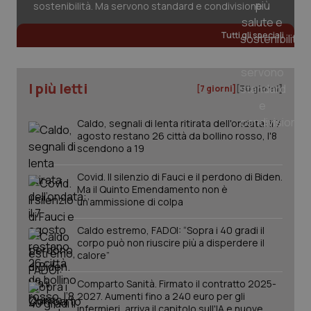
sostenibilità. Ma servono standard e condivisione
Tutti gli speciali
tracking-sites-ironfish-
www.quotidianosanita.it
4
tracking-enable
settim
2 gior
I più letti
[7 giorni]
[30 giorni]
Caldo, segnali di lenta ritirata dell'ondata: il 7
agosto restano 26 città da bollino rosso, l'8
tracking-sites-ironfish-
www.quotidianosanita.it
4
session-id
settim
scendono a 19
2 gior
Covid. Il silenzio di Fauci e il perdono di Biden.
Ma il Quinto Emendamento non è
un’ammissione di colpa
_ga
1 anno
Google LLC
mes
.quotidianosanita.it
Caldo estremo, FADOI: “Sopra i 40 gradi il
corpo può non riuscire più a disperdere il
calore”
Comparto Sanità. Firmato il contratto 2025-
2027. Aumenti fino a 240 euro per gli
infermieri, arriva il capitolo sull'IA e nuove