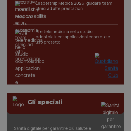
Leadership Medica 2026: guidare team
clinici ad alte prestazioni
AI e telemedicina nello studio
odontoiatrico: applicazioni concrete e
uso protetto
CookieScriptConsent
5 mesi
CookieScript
settim
www.quotidianosanita.it
Gli speciali
Sanità digitale per garantire più salute e