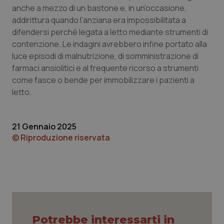
anche a mezzo di un bastone e, in un’occasione,
Piemonte
HIV
addirittura quando l’anziana era impossibilitata a
difendersi perché legata a letto mediante strumenti di
Provincia Autonoma di Bolzano
Infezioni & Febbre
contenzione. Le indagini avrebbero infine portato alla
luce episodi di malnutrizione, di somministrazione di
farmaci ansiolitici e al frequente ricorso a strumenti
Provincia Autonoma di Trento
Ipertensione & Scompenso
come fasce o bende per immobilizzare i pazienti a
letto.
Puglia
Malattie rare
Sardegna
Malattia di Crohn & Rettocolite Ulcerosa
21 Gennaio 2025
© Riproduzione riservata
Sicilia
Neuroscienze & patologie neurodegenerative
Toscana
Obesità
Umbria
Oftalmologia
Potrebbe interessarti in