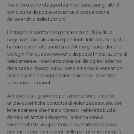
Calabria
Asma & BPCO
Tre di loro sono stati portati in carcere, per gli altri 3
sono state disposte ordinanze di sospensione
dall’esercizio delle funzioni.
Campania
Car-T
L’indagine è partita nella primavera del 2024 dalle
Emilia-Romagna
Colesterolo & coronaropatie
segnalazioni di alcuni ex dipendenti della struttura, che
hanno raccontato ai militari dell’Arma gli abusi dei loro
Friuli Venezia Giulia
Dermatite Atopica
colleghi. Per questo venivano disposte l’installazione di
telecamere e l’intercettazione dei dialoghi all’interno
Lazio
Diabete & glucometri
della casa di riposo, da cui sono emerse le vessazioni
psicologiche e le aggressioni fisiche cui gli anziani
Liguria
Disturbi dell’umore
venivano sottoposti.
Accanto a tali gravi comportamenti, sono emerse
Lombardia
Dolore
anche autentiche condotte di violenza sessuale, con
le telecamere che hanno ripreso i reiterati abusi ai
Marche
Donna & Salute
danni di un’anziana degente: la donna veniva
tormentata da un operatore con assillanti approcci
Molise
Epatiti
sessuali e con toccamenti delle parti intime, eseguiti