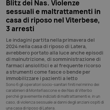
Blitz dei Nas. Violenze
sessuali e maltrattamenti in
Scienza e Farmaci
casa di riposo nel Viterbese,
Studi e Analisi
3 arresti
Lettere al direttore
Le indagini partita nella primavera del
2024 nella casa di riposo di Latera,
Edizioni Regionali
avrebbero portato alla luce anche episodi
di malnutrizione, di somministrazione di
QS Pro
farmaci ansiolitici e al frequente ricorso
a strumenti come fasce o bende per
Professionisti Sanitari.AI
immobilizzare i pazienti a letto
Sono 6 gli operatori socio-sanitari finiti nel mirino dei
Abruzzo
QS Pro Gold
carabinieri di Montefiascone e dei Nas di Viterbo
perché gravemente indiziati di maltrattamenti e, in un
QS Club
Newsletter
Basilicata
Artrite & artrosi
caso, di violenza sessuale ai danni degli anziani ospiti di
una casa di riposo di Latera.