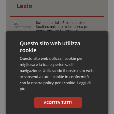
Valle D’Aosta
Oncodermatologia
Lazio
Veneto
Oncoematologia
Settimana della Scienza dello
Oncologia & Nutrizione
Spallanzani: capire la ricerca per
comprendere il presente
Psoriasi & pelle
Questo sito web utilizza
Regione Lombardia scrive al ministro
cookie
Schillaci: “Gli attuali indicatori non
Quotidiano Cardiologia
fotografano la qualità reale del Ssn”
Questo sito web utilizza i cookie per
migliorare la tua esperienza di
Quotidiano Chirurgia
navigazione. Utilizzando il nostro sito web
Case di comunità. La sfida ora è
riempirle di professionisti e servizi. Il
acconsenti a tutti i cookie in conformità
punto della Conferenza delle Regioni
Quotidiano Oncologia
con la nostra policy per i cookie.
Leggi di
più
Quotidiano Pediatria
San Raffaele di Milano. Ispezioni e
criticità riscontrate, stop al
ACCETTA TUTTI
laboratorio di Embriologia
Rene & patologie urogenitali