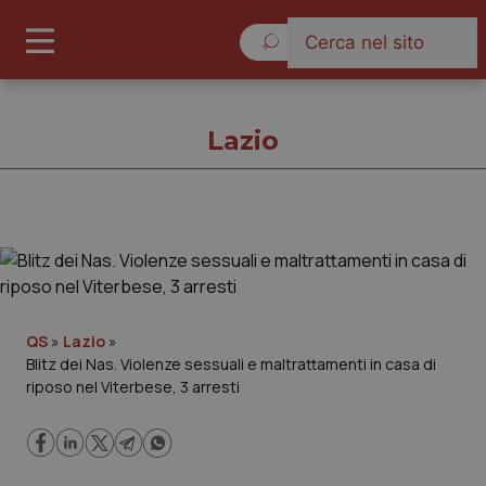
Sabato 8 Agosto 2026
Lazio
Lazio
Cronache
QS
»
Lazio
»
Blitz dei Nas. Violenze sessuali e maltrattamenti in casa di
Governo e Parlamento
riposo nel Viterbese, 3 arresti
Regioni e Asl
Lavoro e Professioni