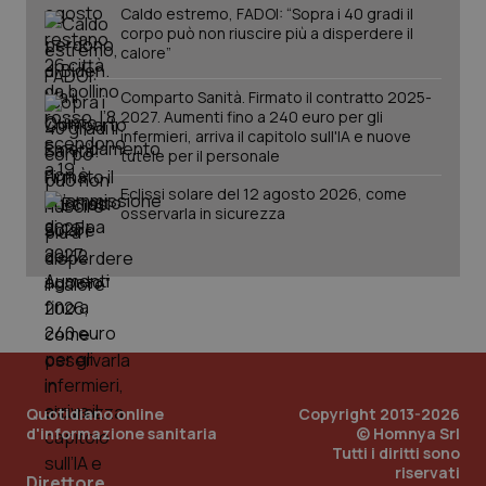
Caldo estremo, FADOI: “Sopra i 40 gradi il
corpo può non riuscire più a disperdere il
tracking-sites-ironfish-
www.quotidianosanita.it
4
calore”
session-id
settim
2 gior
Comparto Sanità. Firmato il contratto 2025-
2027. Aumenti fino a 240 euro per gli
infermieri, arriva il capitolo sull'IA e nuove
tutele per il personale
_ga
1 anno
Google LLC
mes
.quotidianosanita.it
Eclissi solare del 12 agosto 2026, come
osservarla in sicurezza
Quotidiano online
Copyright 2013-2026
d'informazione sanitaria
© Homnya Srl
Tutti i diritti sono
riservati
Direttore