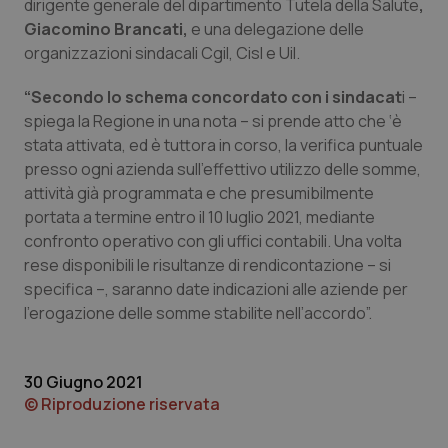
dirigente generale del dipartimento Tutela della Salute
,
Calabria
Asma & BPCO
Giacomino Brancati,
e una delegazione delle
organizzazioni sindacali Cgil, Cisl e Uil.
Campania
Car-T
“Secondo lo schema concordato con i sindacat
i –
Emilia-Romagna
Colesterolo & coronaropatie
spiega la Regione in una nota – si prende atto che ‘è
stata attivata, ed è tuttora in corso, la verifica puntuale
presso ogni azienda sull’effettivo utilizzo delle somme,
Friuli Venezia Giulia
Dermatite Atopica
attività già programmata e che presumibilmente
portata a termine entro il 10 luglio 2021, mediante
Lazio
Diabete & glucometri
confronto operativo con gli uffici contabili. Una volta
rese disponibili le risultanze di rendicontazione – si
Liguria
Disturbi dell’umore
specifica –, saranno date indicazioni alle aziende per
l’erogazione delle somme stabilite nell’accordo”.
Lombardia
Dolore
Marche
Donna & Salute
30 Giugno 2021
© Riproduzione riservata
Molise
Epatiti