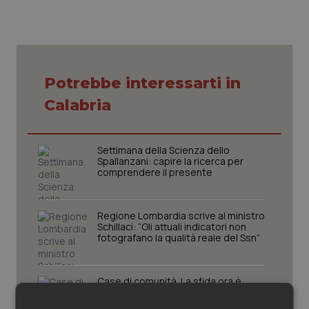
Piemonte
HIV
Provincia Autonoma di Bolzano
Infezioni & Febbre
Potrebbe interessarti in
Provincia Autonoma di Trento
Ipertensione & Scompenso
Calabria
Puglia
Malattie rare
Settimana della Scienza dello
Spallanzani: capire la ricerca per
Sardegna
Malattia di Crohn & Rettocolite Ulcerosa
comprendere il presente
Sicilia
Neuroscienze & patologie neurodegenerative
Regione Lombardia scrive al ministro
Schillaci: “Gli attuali indicatori non
Toscana
Obesità
fotografano la qualità reale del Ssn”
Umbria
Oftalmologia
Case di comunità. La sfida ora è
riempirle di professionisti e servizi. Il
punto della Conferenza delle Regioni