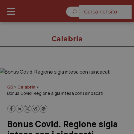
Venerdì 7 Agosto 2026
Calabria
Calabria
Cronache
QS
»
Calabria
»
Bonus Covid. Regione sigla intesa con i sindacati
Governo e Parlamento
Regioni e Asl
Bonus Covid. Regione sigla
Lavoro e Professioni