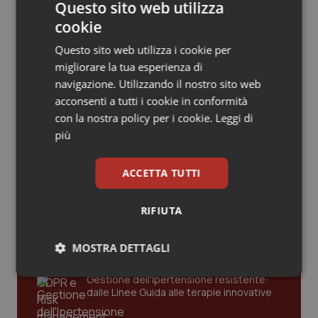
Valle D’Aosta
Oncodermatologia
Questo sito web utilizza
cookie
Veneto
Oncoematologia
San Raffaele di Milano. Ispezioni e
Questo sito web utilizza i cookie per
criticità riscontrate, stop al
laboratorio di Embriologia
migliorare la tua esperienza di
Oncologia & Nutrizione
navigazione. Utilizzando il nostro sito web
acconsenti a tutti i cookie in conformità
Psoriasi & pelle
con la nostra policy per i cookie.
Leggi di
più
Quotidiano Cardiologia
Ultime analisi e review da QS Pro
ACCETTA TUTTI
Gold
Quotidiano Chirurgia
RIFIUTA
Cloud sanitario: infrastrutture,
Quotidiano Oncologia
compliance, GDPR e Risk management
MOSTRA DETTAGLI
Quotidiano Pediatria
Necessari
Statistici
Marketing
Gestione dell'Ipertensione resistente:
dalle Linee Guida alle terapie innovative
Rene & patologie urogenitali