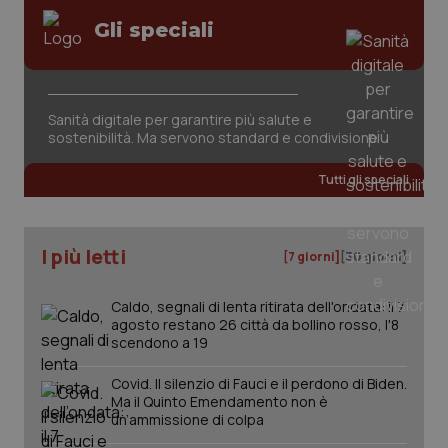
Gli speciali
Sanità digitale per garantire più salute e
CookieScriptConsent
5 mesi
CookieScript
settim
www.quotidianosanita.it
sostenibilità. Ma servono standard e condivisione
Tutti gli speciali
I più letti
[7 giorni]
[30 giorni]
Caldo, segnali di lenta ritirata dell'ondata: il 7
agosto restano 26 città da bollino rosso, l'8
scendono a 19
tracking-sites-ironfish-
www.quotidianosanita.it
4
Covid. Il silenzio di Fauci e il perdono di Biden.
tracking-enable
settim
Ma il Quinto Emendamento non è
2 gior
un’ammissione di colpa