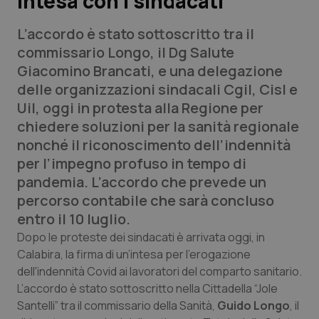
intesa con i sindacati
L’accordo è stato sottoscritto tra il
Scienza e Farmaci
commissario Longo, il Dg Salute
Giacomino Brancati, e una delegazione
Studi e Analisi
delle organizzazioni sindacali Cgil, Cisl e
Uil, oggi in protesta alla Regione per
Lettere al direttore
chiedere soluzioni per la sanità regionale
nonché il riconoscimento dell’indennità
Edizioni Regionali
per l’impegno profuso in tempo di
pandemia. L’accordo che prevede un
QS Pro
percorso contabile che sarà concluso
entro il 10 luglio.
Professionisti Sanitari.AI
Dopo le proteste dei sindacati è arrivata oggi, in
Calabira, la firma di un’intesa per l'erogazione
Abruzzo
QS Pro Gold
dell'indennità Covid ai lavoratori del comparto sanitario.
QS Club
Newsletter
L’accordo è stato sottoscritto nella Cittadella “Jole
Basilicata
Artrite & artrosi
Santelli” tra il commissario della Sanità,
Guido Longo
, il