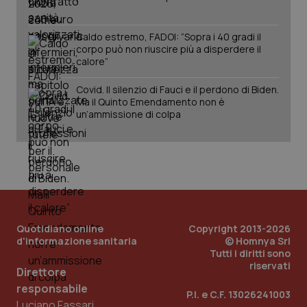
Caldo estremo, FADOI: “Sopra i 40 gradi il
corpo può non riuscire più a disperdere il
calore”
Covid. Il silenzio di Fauci e il perdono di Biden.
Ma il Quinto Emendamento non è
un’ammissione di colpa
_ga_KM60CM4NPH
.quotidianosanita.it
1 anno
Quotidiano online
Copyright 2013-2026
mes
d'informazione sanitaria
© Homnya Srl
Tutti i diritti sono
riservati
Direttore
responsabile
P.I. e C.F. 13026241003
Luciano Fassari