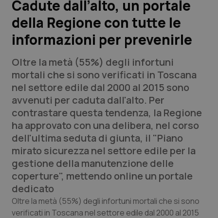
Cadute dall’alto, un portale
della Regione con tutte le
Scienza e Farmaci
informazioni per prevenirle
Studi e Analisi
Oltre la metà (55%) degli infortuni
Lettere al direttore
mortali che si sono verificati in Toscana
nel settore edile dal 2000 al 2015 sono
Edizioni Regionali
avvenuti per caduta dall'alto. Per
contrastare questa tendenza, la Regione
QS Pro
ha approvato con una delibera, nel corso
dell'ultima seduta di giunta, il "Piano
Professionisti Sanitari.AI
mirato sicurezza nel settore edile per la
gestione della manutenzione delle
Abruzzo
QS Pro Gold
coperture", mettendo online un portale
dedicato
QS Club
Newsletter
Basilicata
Artrite & artrosi
Oltre la metà (55%) degli infortuni mortali che si sono
verificati in Toscana nel settore edile dal 2000 al 2015