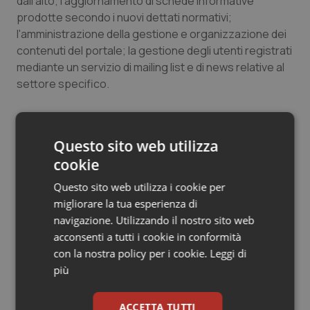
dall'alto; l'aggiornamento di schede informative
Salute orale & impianti
prodotte secondo i nuovi dettati normativi;
l'amministrazione della gestione e organizzazione dei
contenuti del portale; la gestione degli utenti registrati
Sangue & coagulazione
mediante un servizio di mailing list e di news relative al
settore specifico.
Tiroide
Tumore al seno
Questo sito web utilizza
Tumore ovarico
cookie
Lorenzo Proia
Questo sito web utilizza i cookie per
Tumori del Polmone & Testa Collo
migliorare la tua esperienza di
navigazione. Utilizzando il nostro sito web
28 Luglio 2016
Tumori gastrointestinali
acconsenti a tutti i cookie in conformità
© Riproduzione riservata
con la nostra policy per i cookie.
Leggi di
Ulcera & Reflusso
più
Vaccini
ACCETTA TUTTI