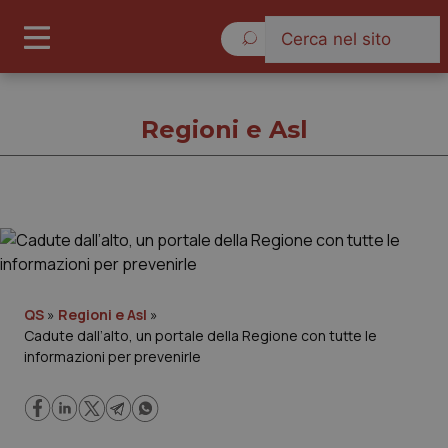
Venerdì 7 Agosto 2026
Regioni e Asl
Regioni e Asl
Cronache
QS
»
Regioni e Asl
»
Cadute dall’alto, un portale della Regione con tutte le
Governo e Parlamento
informazioni per prevenirle
Regioni e Asl
Lavoro e Professioni