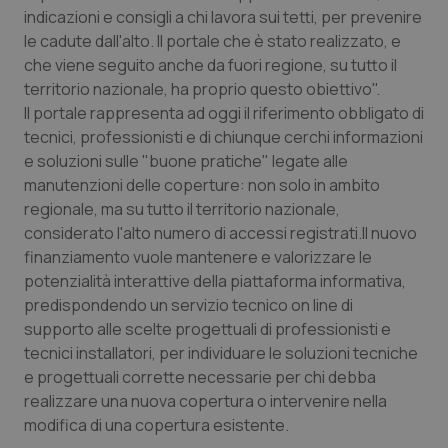
indicazioni e consigli a chi lavora sui tetti, per prevenire
Piemonte
HIV
le cadute dall'alto. Il portale che è stato realizzato, e
che viene seguito anche da fuori regione, su tutto il
Provincia Autonoma di Bolzano
Infezioni & Febbre
territorio nazionale, ha proprio questo obiettivo".
Il portale rappresenta ad oggi il riferimento obbligato di
tecnici, professionisti e di chiunque cerchi informazioni
Provincia Autonoma di Trento
Ipertensione & Scompenso
e soluzioni sulle "buone pratiche" legate alle
manutenzioni delle coperture: non solo in ambito
Puglia
Malattie rare
regionale, ma su tutto il territorio nazionale,
considerato l'alto numero di accessi registrati.Il nuovo
Sardegna
Malattia di Crohn & Rettocolite Ulcerosa
finanziamento vuole mantenere e valorizzare le
potenzialità interattive della piattaforma informativa,
Sicilia
Neuroscienze & patologie neurodegenerative
predispondendo un servizio tecnico on line di
supporto alle scelte progettuali di professionisti e
Toscana
Obesità
tecnici installatori, per individuare le soluzioni tecniche
e progettuali corrette necessarie per chi debba
Umbria
Oftalmologia
realizzare una nuova copertura o intervenire nella
modifica di una copertura esistente.