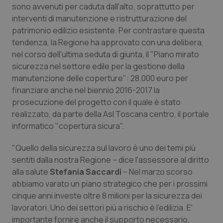
sono avvenuti per caduta dall'alto, soprattutto per
Calabria
Asma & BPCO
interventi di manutenzione e ristrutturazione del
patrimonio edilizio esistente. Per contrastare questa
Campania
Car-T
tendenza, la Regione ha approvato con una delibera,
nel corso dell'ultima seduta di giunta, il "Piano mirato
Emilia-Romagna
Colesterolo & coronaropatie
sicurezza nel settore edile per la gestione della
manutenzione delle coperture": 28.000 euro per
Friuli Venezia Giulia
Dermatite Atopica
finanziare anche nel biennio 2016-2017 la
prosecuzione del progetto con il quale è stato
Lazio
Diabete & glucometri
realizzato, da parte della Asl Toscana centro, il portale
informatico "copertura sicura".
Liguria
Disturbi dell’umore
"Quello della sicurezza sul lavoro è uno dei temi più
sentiti dalla nostra Regione – dice l'assessore al diritto
Lombardia
Dolore
alla salute
Stefania Saccardi
– Nel marzo scorso
abbiamo varato un piano strategico che per i prossimi
Marche
Donna & Salute
cinque anni investe oltre 8 milioni per la sicurezza dei
lavoratori. Uno dei settori più a rischio è l'edilizia. E'
Molise
Epatiti
importante fornire anche il supporto necessario,