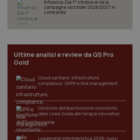
Influenza. Dal 1° ottobre al via la
settim
.youtube.com
campagna vaccinale 2026/2027 in
Lombardia
Ultime analisi e review da QS Pro
Gold
Cloud sanitario: infrastrutture,
compliance, GDPR e Risk management
CookieScriptConsent
5 mesi
CookieScript
settim
www.quotidianosanita.it
Gestione dell'Ipertensione resistente:
dalle Linee Guida alle terapie innovative
Leadership Infermieristica 2026: nuovi