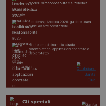
modelli di responsabilità e autonomia
Leadership Medica 2026: guidare team
clinici ad alte prestazioni
tracking-sites-ironfish-
www.quotidianosanita.it
4
tracking-enable
settim
2 gior
AI e telemedicina nello studio
odontoiatrico: applicazioni concrete e
uso protetto
tracking-sites-ironfish-
www.quotidianosanita.it
4
session-id
settim
2 gior
_ga
1 anno
Google LLC
mes
.quotidianosanita.it
Gli speciali