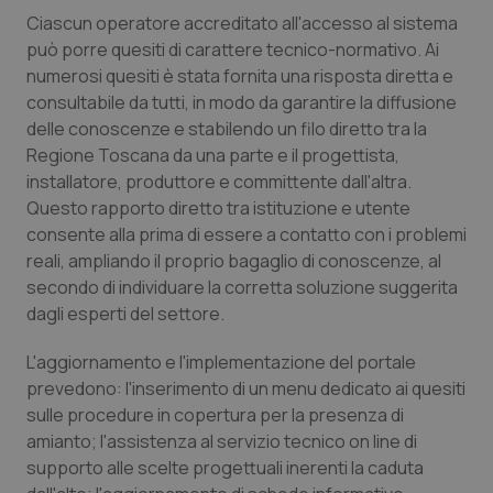
Valle D’Aosta
Oncodermatologia
Ciascun operatore accreditato all'accesso al sistema
può porre quesiti di carattere tecnico-normativo. Ai
Veneto
Oncoematologia
numerosi quesiti è stata fornita una risposta diretta e
consultabile da tutti, in modo da garantire la diffusione
Oncologia & Nutrizione
delle conoscenze e stabilendo un filo diretto tra la
Regione Toscana da una parte e il progettista,
Psoriasi & pelle
installatore, produttore e committente dall'altra.
Questo rapporto diretto tra istituzione e utente
Quotidiano Cardiologia
consente alla prima di essere a contatto con i problemi
reali, ampliando il proprio bagaglio di conoscenze, al
secondo di individuare la corretta soluzione suggerita
Quotidiano Chirurgia
dagli esperti del settore.
Quotidiano Oncologia
L'aggiornamento e l'implementazione del portale
prevedono: l'inserimento di un menu dedicato ai quesiti
Quotidiano Pediatria
sulle procedure in copertura per la presenza di
amianto; l'assistenza al servizio tecnico on line di
Rene & patologie urogenitali
supporto alle scelte progettuali inerenti la caduta