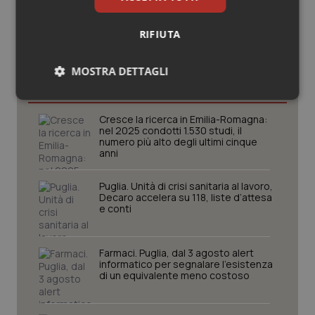
RIFIUTA
Potrebbe interessarti in
MOSTRA DETTAGLI
Regioni e Asl
Necessari
Statistici
Marketing
Cresce la ricerca in Emilia-Romagna:
nel 2025 condotti 1.530 studi, il
numero più alto degli ultimi cinque
anni
Puglia. Unità di crisi sanitaria al lavoro,
Decaro accelera su 118, liste d’attesa
Necessari
Statistici
Marketing
e conti
I cookie necessari contribuiscono a rendere fruibile il
sito web abilitandone funzionalità di base quali la
navigazione sulle pagine e l'accesso alle aree
Farmaci. Puglia, dal 3 agosto alert
protette del sito. Il sito web non è in grado di
informatico per segnalare l’esistenza
funzionare correttamente senza questi cookie.
di un equivalente meno costoso
Nome
Fornitore
/
Dominio
Scaden
VISITOR_PRIVACY_METADATA
5 mesi
YouTube