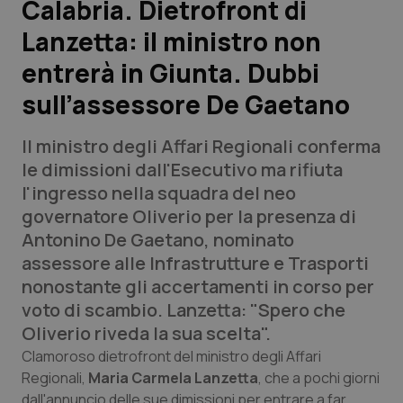
Calabria. Dietrofront di
Lanzetta: il ministro non
Scienza e Farmaci
entrerà in Giunta. Dubbi
Studi e Analisi
sull’assessore De Gaetano
Lettere al direttore
Il ministro degli Affari Regionali conferma
le dimissioni dall'Esecutivo ma rifiuta
Edizioni Regionali
l'ingresso nella squadra del neo
governatore Oliverio per la presenza di
QS Pro
Antonino De Gaetano, nominato
assessore alle Infrastrutture e Trasporti
Professionisti Sanitari.AI
nonostante gli accertamenti in corso per
voto di scambio. Lanzetta: "Spero che
Abruzzo
QS Pro Gold
Oliverio riveda la sua scelta".
Clamoroso dietrofront del ministro degli Affari
QS Club
Newsletter
Basilicata
Artrite & artrosi
Regionali,
Maria Carmela Lanzetta
, che a pochi giorni
dall'annuncio delle sue dimissioni per entrare a far