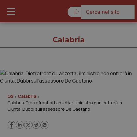
Sabato 8 Agosto 2026
Calabria
Calabria
Cronache
QS
»
Calabria
»
Calabria. Dietrofront di Lanzetta: il ministro non entrerà in
Governo e Parlamento
Giunta. Dubbi sull’assessore De Gaetano
Regioni e Asl
Lavoro e Professioni