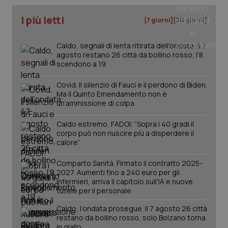
I più letti
[7 giorni]
[30 giorni]
tracking-sites-ironfish-
www.quotidianosanita.it
4
tracking-enable
settim
2 gior
Caldo, segnali di lenta ritirata dell'ondata: il 7
agosto restano 26 città da bollino rosso, l'8
scendono a 19
tracking-sites-ironfish-
www.quotidianosanita.it
4
Covid. Il silenzio di Fauci e il perdono di Biden.
session-id
settim
2 gior
Ma il Quinto Emendamento non è
un’ammissione di colpa
Caldo estremo, FADOI: “Sopra i 40 gradi il
corpo può non riuscire più a disperdere il
_ga
1 anno
Google LLC
calore”
mes
.quotidianosanita.it
Comparto Sanità. Firmato il contratto 2025-
2027. Aumenti fino a 240 euro per gli
infermieri, arriva il capitolo sull'IA e nuove
tutele per il personale
Caldo, l’ondata prosegue. Il 7 agosto 26 città
restano da bollino rosso, solo Bolzano torna
in giallo