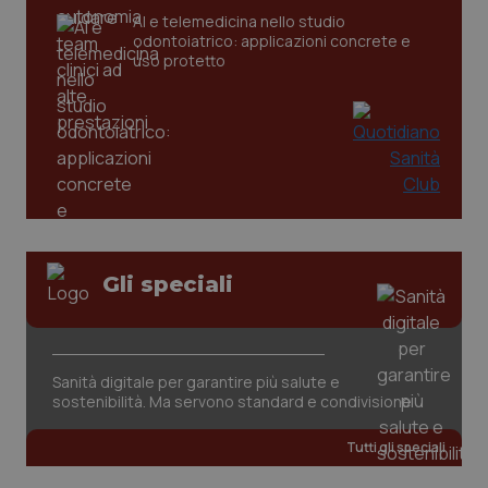
AI e telemedicina nello studio
odontoiatrico: applicazioni concrete e
uso protetto
CookieScriptConsent
5 mesi
CookieScript
settim
www.quotidianosanita.it
Gli speciali
Sanità digitale per garantire più salute e
sostenibilità. Ma servono standard e condivisione
Tutti gli speciali