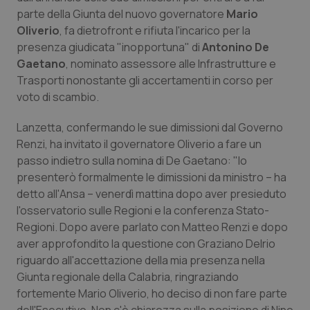
Calabria
Asma & BPCO
parte della Giunta del nuovo governatore
Mario
Oliverio
, fa dietrofront e rifiuta l'incarico per la
Campania
Car-T
presenza giudicata "inopportuna" di
Antonino De
Gaetano
, nominato assessore alle Infrastrutture e
Trasporti nonostante gli accertamenti in corso per
Emilia-Romagna
Colesterolo & coronaropatie
voto di scambio.
Friuli Venezia Giulia
Dermatite Atopica
Lanzetta, confermando le sue dimissioni dal Governo
Renzi, ha invitato il governatore Oliverio a fare un
Lazio
Diabete & glucometri
passo indietro sulla nomina di De Gaetano: "Io
presenterò formalmente le dimissioni da ministro – ha
Liguria
Disturbi dell’umore
detto all'
Ansa
– venerdì mattina dopo aver presieduto
l'osservatorio sulle Regioni e la conferenza Stato-
Lombardia
Dolore
Regioni. Dopo avere parlato con Matteo Renzi e dopo
aver approfondito la questione con Graziano Delrio
riguardo all'accettazione della mia presenza nella
Marche
Donna & Salute
Giunta regionale della Calabria, ringraziando
fortemente Mario Oliverio, ho deciso di non fare parte
Molise
Epatiti