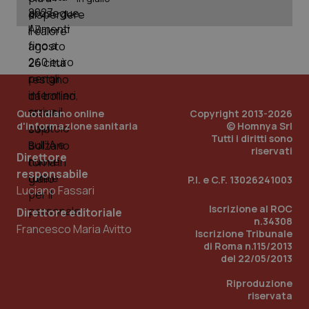
Quotidiano online
Copyright 2013-2026
d'informazione sanitaria
© Homnya Srl
Tutti i diritti sono
riservati
Direttore
responsabile
P.I. e C.F. 13026241003
Luciano Fassari
Iscrizione al ROC
Direttore editoriale
n.34308
PHPSESSID
Sessio
PHP.net
Francesco Maria Avitto
Iscrizione Tribunale
www.quotidianosanita.it
di Roma n.115/2013
del 22/05/2013
Riproduzione
riservata