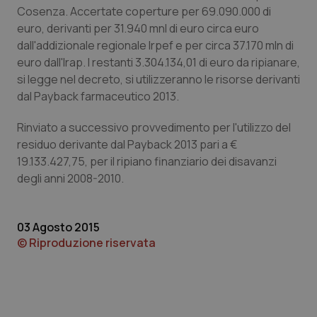
Calabria
Asma & BPCO
Cosenza. Accertate coperture per 69.090.000 di
euro, derivanti per 31.940 mnl di euro circa euro
dall'addizionale regionale Irpef e per circa 37.170 mln di
Campania
Car-T
euro dall'lrap. I restanti 3.304.134,01 di euro da ripianare,
si legge nel decreto, si utilizzeranno le risorse derivanti
Emilia-Romagna
Colesterolo & coronaropatie
dal Payback farmaceutico 2013.
Friuli Venezia Giulia
Dermatite Atopica
Rinviato a successivo provvedimento per l'utilizzo del
residuo derivante dal Payback 2013 pari a €
Lazio
Diabete & glucometri
19.133.427,75, per il ripiano finanziario dei disavanzi
degli anni 2008-2010.
Liguria
Disturbi dell’umore
03 Agosto 2015
Lombardia
Dolore
© Riproduzione riservata
Marche
Donna & Salute
Molise
Epatiti