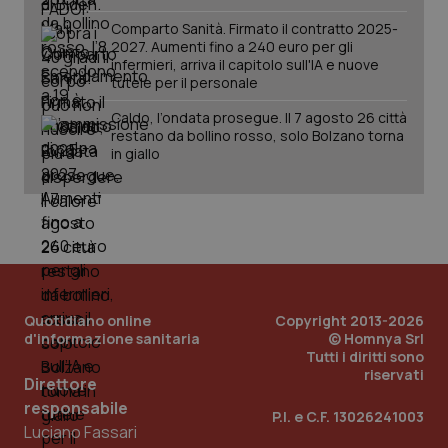
tracking-sites-ironfish-
www.quotidianosanita.it
4
session-id
settim
Comparto Sanità. Firmato il contratto 2025-
2 gior
2027. Aumenti fino a 240 euro per gli
infermieri, arriva il capitolo sull'IA e nuove
tutele per il personale
Caldo, l’ondata prosegue. Il 7 agosto 26 città
_ga
1 anno
Google LLC
restano da bollino rosso, solo Bolzano torna
mes
.quotidianosanita.it
in giallo
Quotidiano online
Copyright 2013-2026
d'informazione sanitaria
© Homnya Srl
Tutti i diritti sono
riservati
Direttore
responsabile
P.I. e C.F. 13026241003
Luciano Fassari