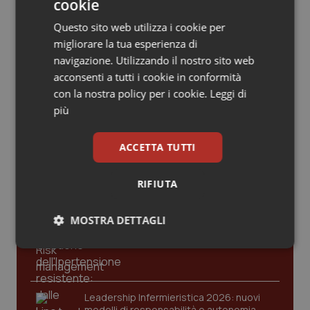
Valle D’Aosta
Oncodermatologia
cookie
criticità riscontrate, stop al
laboratorio di Embriologia
Questo sito web utilizza i cookie per
Veneto
Oncoematologia
migliorare la tua esperienza di
navigazione. Utilizzando il nostro sito web
Oncologia & Nutrizione
acconsenti a tutti i cookie in conformità
con la nostra policy per i cookie.
Leggi di
Psoriasi & pelle
Ultime analisi e review da QS Pro
più
Gold
Quotidiano Cardiologia
ACCETTA TUTTI
Cloud sanitario: infrastrutture,
compliance, GDPR e Risk management
Quotidiano Chirurgia
RIFIUTA
Quotidiano Oncologia
MOSTRA DETTAGLI
Gestione dell'Ipertensione resistente:
dalle Linee Guida alle terapie innovative
Necessari
Statistici
Marketing
Quotidiano Pediatria
Rene & patologie urogenitali
Leadership Infermieristica 2026: nuovi
modelli di responsabilità e autonomia