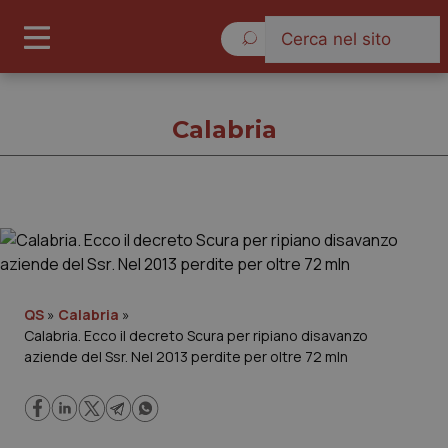
Sabato 8 Agosto 2026
Calabria
Calabria
Cronache
QS
»
Calabria
»
Calabria. Ecco il decreto Scura per ripiano disavanzo
Governo e Parlamento
aziende del Ssr. Nel 2013 perdite per oltre 72 mln
Regioni e Asl
Lavoro e Professioni