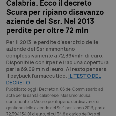
Calabria. Ecco il decreto
Scura per ripiano disavanzo
Scienza e Farmaci
aziende del Ssr. Nel 2013
Studi e Analisi
perdite per oltre 72 mln
Lettere al direttore
Per il 2013 le perdite d'esercizio delle
aziende del Ssr ammontano
Edizioni Regionali
complessivamente a 72,394mln di euro.
Disponibile con Irpef e Irap una copertura
QS Pro
pari a 69.09 mln di euro. Al resto penserà
il payback farmaceutico.
IL TESTO DEL
Professionisti Sanitari.AI
DECRETO
Pubblicato oggi il Decreto n. 86 del Commissario ad
Abruzzo
QS Pro Gold
acta per la sanità calabrese, Massimo Scusa,
contenente le Misure per il ripiano dei disavanzi di
QS Club
Newsletter
Basilicata
Artrite & artrosi
gestione delle aziende del Ssr” per l’anno 2013, pari a
72.394.134,01 di euro, di cui 34,8 a carico dell’Asp di