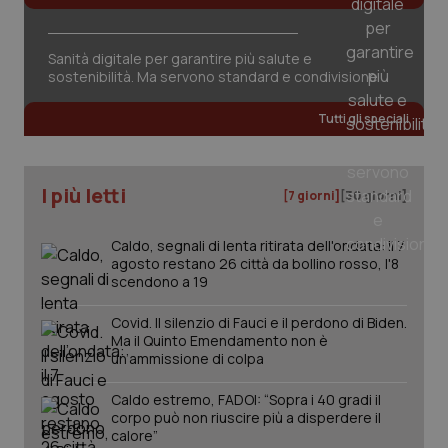
Sanità digitale per garantire più salute e
sostenibilità. Ma servono standard e condivisione
CookieScriptConsent
5 mesi
CookieScript
settim
www.quotidianosanita.it
Tutti gli speciali
I più letti
[7 giorni]
[30 giorni]
Caldo, segnali di lenta ritirata dell'ondata: il 7
agosto restano 26 città da bollino rosso, l'8
scendono a 19
Covid. Il silenzio di Fauci e il perdono di Biden.
Ma il Quinto Emendamento non è
tracking-sites-ironfish-
www.quotidianosanita.it
4
tracking-enable
settim
un’ammissione di colpa
2 gior
Caldo estremo, FADOI: “Sopra i 40 gradi il
corpo può non riuscire più a disperdere il
calore”