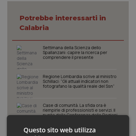
Piemonte
HIV
Potrebbe interessarti in
Provincia Autonoma di Bolzano
Infezioni & Febbre
Calabria
Provincia Autonoma di Trento
Ipertensione & Scompenso
Settimana della Scienza dello
Spallanzani: capire la ricerca per
Puglia
Malattie rare
comprendere il presente
Sardegna
Malattia di Crohn & Rettocolite Ulcerosa
Regione Lombardia scrive al ministro
Schillaci: “Gli attuali indicatori non
fotografano la qualità reale del Ssn”
Sicilia
Neuroscienze & patologie neurodegenerative
Toscana
Obesità
Case di comunità. La sfida ora è
riempirle di professionisti e servizi. Il
punto della Conferenza delle Regioni
Umbria
Oftalmologia
Questo sito web utilizza
San Raffaele di Milano. Ispezioni e