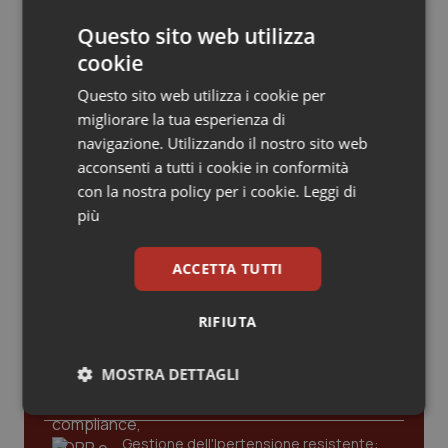
Valle D’Aosta
Oncodermatologia
Calabria. Dalla Stato-Regioni ok al
piano di rientro
Questo sito web utilizza
Veneto
Oncoematologia
cookie
Questo sito web utilizza i cookie per
Oncologia & Nutrizione
Farmaci. Puglia, dal 3 agosto alert
migliorare la tua esperienza di
informatico per segnalare l’esistenza
di un equivalente meno costoso
navigazione. Utilizzando il nostro sito web
Psoriasi & pelle
acconsenti a tutti i cookie in conformità
con la nostra policy per i cookie.
Leggi di
Quotidiano Cardiologia
più
Quotidiano Chirurgia
ACCETTA TUTTI
Ultime analisi e review da QS Pro
Gold
Quotidiano Oncologia
RIFIUTA
Cloud sanitario: infrastrutture,
Quotidiano Pediatria
compliance, GDPR e Risk management
MOSTRA DETTAGLI
Rene & patologie urogenitali
Necessari
Statistici
Marketing
Gestione dell'Ipertensione resistente: