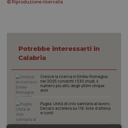
© Riproduzione riservata
Piemonte
HIV
Provincia Autonoma di Bolzano
Infezioni & Febbre
Provincia Autonoma di Trento
Ipertensione & Scompenso
Potrebbe interessarti in
Puglia
Malattie rare
Calabria
Sardegna
Malattia di Crohn & Rettocolite Ulcerosa
Cresce la ricerca in Emilia-Romagna:
nel 2025 condotti 1.530 studi, il
Sicilia
Neuroscienze & patologie neurodegenerative
numero più alto degli ultimi cinque
anni
Toscana
Obesità
Puglia. Unità di crisi sanitaria al lavoro,
Decaro accelera su 118, liste d’attesa
e conti
Umbria
Oftalmologia