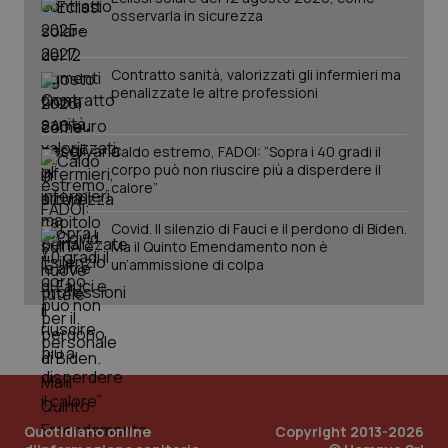
osservarla in sicurezza
tracking-sites-ironfish-
www.quotidianosanita.it
4
Contratto sanità, valorizzati gli infermieri ma
session-id
settim
2 gior
penalizzate le altre professioni
Caldo estremo, FADOI: “Sopra i 40 gradi il
corpo può non riuscire più a disperdere il
_ga
1 anno
Google LLC
calore”
mes
.quotidianosanita.it
Covid. Il silenzio di Fauci e il perdono di Biden.
Ma il Quinto Emendamento non è
un’ammissione di colpa
Quotidiano online
Copyright 2013-2026