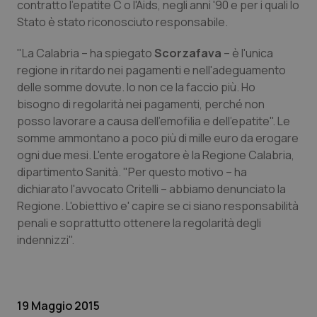
contratto l'epatite C o l'Aids, negli anni '90 e per i quali lo
Calabria
Asma & BPCO
Stato è stato riconosciuto responsabile.
Campania
Car-T
"La Calabria – ha spiegato
Scorzafava
– è l'unica
regione in ritardo nei pagamenti e nell'adeguamento
Emilia-Romagna
Colesterolo & coronaropatie
delle somme dovute. Io non ce la faccio più. Ho
bisogno di regolarità nei pagamenti, perché non
Friuli Venezia Giulia
Dermatite Atopica
posso lavorare a causa dell'emofilia e dell'epatite". Le
somme ammontano a poco più di mille euro da erogare
ogni due mesi. L'ente erogatore è la Regione Calabria,
Lazio
Diabete & glucometri
dipartimento Sanità. "Per questo motivo – ha
dichiarato l'avvocato Critelli – abbiamo denunciato la
Liguria
Disturbi dell’umore
Regione. L'obiettivo e' capire se ci siano responsabilità
penali e soprattutto ottenere la regolarità degli
Lombardia
Dolore
indennizzi".
Marche
Donna & Salute
Molise
Epatiti
19 Maggio 2015