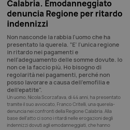
Calabria. Emodanneggiato
denuncia Regione per ritardo
Scienza e Farmaci
indennizzi
Studi e Analisi
Non nasconde la rabbia l'uomo che ha
Lettere al direttore
presentato la querela. “E' l'unica regione
in ritardo nei pagamenti e
Edizioni Regionali
nell'adeguamento delle somme dovute. Io
non ce la faccio più. Ho bisogno di
QS Pro
regolarità nei pagamenti, perché non
posso lavorare a causa dell'emofilia e
Professionisti Sanitari.AI
dell'epatite".
Un uomo, Nicola Scorzafava, di 44 anni, ha presentato
Abruzzo
QS Pro Gold
tramite il suo avvocato, Franco Critelli, una querela-
denuncia nei confronti della Regione Calabria. Alla
QS Club
Newsletter
base dell'atto ci sono i ritardi nelle erogazioni degli
Basilicata
Artrite & artrosi
indennizzi dovuti agli emodanneggiati, che hanno