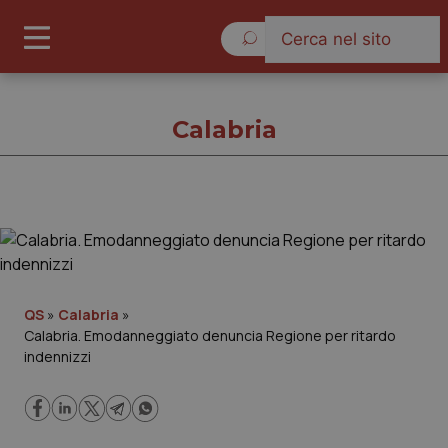
Giovedì 6 Agosto 2026
Calabria
Calabria
Cronache
QS
»
Calabria
»
Calabria. Emodanneggiato denuncia Regione per ritardo
Governo e Parlamento
indennizzi
Regioni e Asl
Lavoro e Professioni