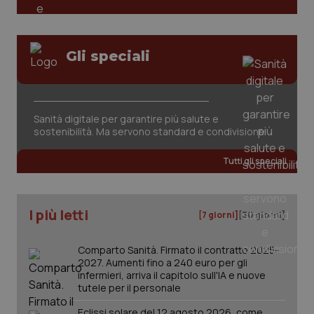
Gli speciali
CookieScriptConsent
5 mesi
CookieScript
settim
www.quotidianosanita.it
Sanità digitale per garantire più salute e
sostenibilità. Ma servono standard e condivisione
Tutti gli speciali
I più letti
[7 giorni]
[30 giorni]
Comparto Sanità. Firmato il contratto 2025-
2027. Aumenti fino a 240 euro per gli
infermieri, arriva il capitolo sull'IA e nuove
tracking-sites-ironfish-
www.quotidianosanita.it
4
tutele per il personale
tracking-enable
settim
2 gior
Eclissi solare del 12 agosto 2026, come