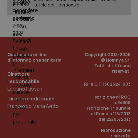
tutele per il personale
Quotidiano online
Copyright 2013-2026
d'informazione sanitaria
© Homnya Srl
Tutti i diritti sono
riservati
Direttore
_ga_KM60CM4NPH
.quotidianosanita.it
1 anno
mes
responsabile
P.I. e C.F. 13026241003
Luciano Fassari
Iscrizione al ROC
Direttore editoriale
n.34308
Francesco Maria Avitto
Iscrizione Tribunale
di Roma n.115/2013
del 22/05/2013
Riproduzione
Fornitore
/
riservata
Nome
Scadenza
Descrizion