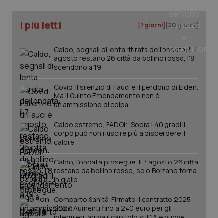
I più letti
[7 giorni]
[30 giorni]
Caldo, segnali di lenta ritirata dell'ondata: il 7
agosto restano 26 città da bollino rosso, l'8
scendono a 19
Covid. Il silenzio di Fauci e il perdono di Biden.
Ma il Quinto Emendamento non è
un’ammissione di colpa
Caldo estremo, FADOI: “Sopra i 40 gradi il
corpo può non riuscire più a disperdere il
calore”
PHPSESSID
Sessio
PHP.net
Caldo, l’ondata prosegue. Il 7 agosto 26 città
www.quotidianosanita.it
restano da bollino rosso, solo Bolzano torna
in giallo
Comparto Sanità. Firmato il contratto 2025-
2027. Aumenti fino a 240 euro per gli
infermieri, arriva il capitolo sull'IA e nuove