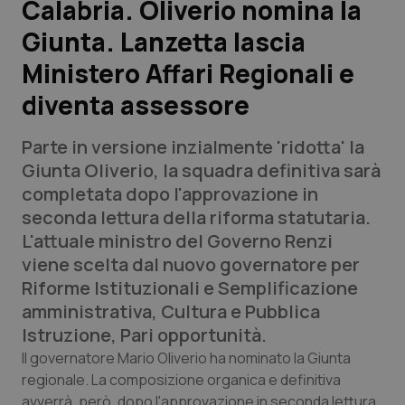
Calabria. Oliverio nomina la
Giunta. Lanzetta lascia
Scienza e Farmaci
Ministero Affari Regionali e
Studi e Analisi
diventa assessore
Lettere al direttore
Parte in versione inzialmente 'ridotta' la
Giunta Oliverio, la squadra definitiva sarà
Edizioni Regionali
completata dopo l'approvazione in
seconda lettura della riforma statutaria.
QS Pro
L'attuale ministro del Governo Renzi
viene scelta dal nuovo governatore per
Professionisti Sanitari.AI
Riforme Istituzionali e Semplificazione
amministrativa, Cultura e Pubblica
Abruzzo
QS Pro Gold
Istruzione, Pari opportunità.
Il governatore Mario Oliverio ha nominato la Giunta
QS Club
Newsletter
Basilicata
Artrite & artrosi
regionale. La composizione organica e definitiva
avverrà, però, dopo l'approvazione in seconda lettura