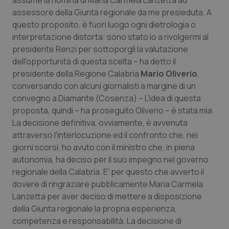
assume la nomina di Maria Carmela Lanzetta ad
assessore della Giunta regionale da me presieduta. A
Piemonte
HIV
questo proposito, è fuori luogo ogni dietrologia o
interpretazione distorta: sono stato io a rivolgermi al
Provincia Autonoma di Bolzano
Infezioni & Febbre
presidente Renzi per sottoporgli la valutazione
dell'opportunità di questa scelta – ha detto il
Provincia Autonoma di Trento
Ipertensione & Scompenso
presidente della Regione Calabria
Mario Oliverio
,
conversando con alcuni giornalisti a margine di un
Puglia
Malattie rare
convegno a Diamante (Cosenza) – L'idea di questa
proposta, quindi – ha proseguito Oliverio – è stata mia.
La decisione definitiva, ovviamente, è avvenuta
Sardegna
Malattia di Crohn & Rettocolite Ulcerosa
attraverso l'interlocuzione ed il confronto che, nei
giorni scorsi, ho avuto con il ministro che, in piena
Sicilia
Neuroscienze & patologie neurodegenerative
autonomia, ha deciso per il suo impegno nel governo
regionale della Calabria. E' per questo che avverto il
Toscana
Obesità
dovere di ringraziare pubblicamente Maria Carmela
Lanzetta per aver deciso di mettere a disposizione
Umbria
Oftalmologia
della Giunta regionale la propria esperienza,
competenza e responsabilità. La decisione di