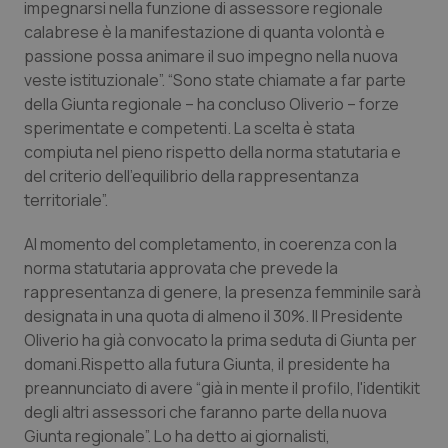
Valle D’Aosta
Oncodermatologia
impegnarsi nella funzione di assessore regionale
calabrese è la manifestazione di quanta volontà e
Veneto
Oncoematologia
passione possa animare il suo impegno nella nuova
veste istituzionale”. “Sono state chiamate a far parte
della Giunta regionale – ha concluso Oliverio – forze
Oncologia & Nutrizione
sperimentate e competenti. La scelta è stata
compiuta nel pieno rispetto della norma statutaria e
Psoriasi & pelle
del criterio dell'equilibrio della rappresentanza
territoriale”.
Quotidiano Cardiologia
Al momento del completamento, in coerenza con la
Quotidiano Chirurgia
norma statutaria approvata che prevede la
rappresentanza di genere, la presenza femminile sarà
Quotidiano Oncologia
designata in una quota di almeno il 30%. Il Presidente
Oliverio ha già convocato la prima seduta di Giunta per
domani.Rispetto alla futura Giunta, il presidente ha
Quotidiano Pediatria
preannunciato di avere “già in mente il profilo, l'identikit
degli altri assessori che faranno parte della nuova
Rene & patologie urogenitali
Giunta regionale”. Lo ha detto ai giornalisti,