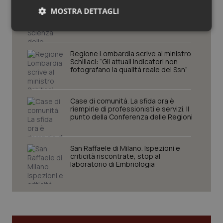
Settimana della Scienza dello
MOSTRA DETTAGLI
Spallanzani: capire la ricerca per
comprendere il presente
Necessari
Statistici
Marketing
Regione Lombardia scrive al ministro
Schillaci: “Gli attuali indicatori non
fotografano la qualità reale del Ssn”
Case di comunità. La sfida ora è
Necessari
Statistici
Marketing
riempirle di professionisti e servizi. Il
punto della Conferenza delle Regioni
I cookie necessari contribuiscono a rendere fruibile il
sito web abilitandone funzionalità di base quali la
navigazione sulle pagine e l'accesso alle aree
protette del sito. Il sito web non è in grado di
San Raffaele di Milano. Ispezioni e
funzionare correttamente senza questi cookie.
criticità riscontrate, stop al
laboratorio di Embriologia
Nome
Fornitore
/
Dominio
Scaden
VISITOR_PRIVACY_METADATA
5 mesi
YouTube
settim
.youtube.com