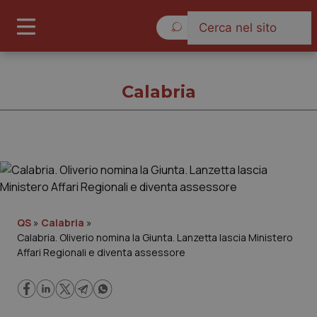
Domenica 9 Agosto 2026
Calabria
Calabria
Cronache
QS
»
Calabria
»
Calabria. Oliverio nomina la Giunta. Lanzetta lascia Ministero
Governo e Parlamento
Affari Regionali e diventa assessore
Regioni e Asl
Lavoro e Professioni