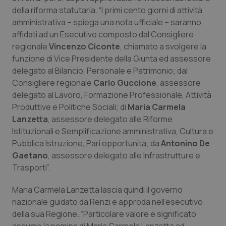
Calabria
Asma & BPCO
della riforma statutaria. “I primi cento giorni di attività
amministrativa – spiega una nota ufficiale – saranno
Campania
Car-T
affidati ad un Esecutivo composto dal Consigliere
regionale
Vincenzo Ciconte
, chiamato a svolgere la
funzione di Vice Presidente della Giunta ed assessore
Emilia-Romagna
Colesterolo & coronaropatie
delegato al Bilancio, Personale e Patrimonio; dal
Consigliere regionale
Carlo Guccione
, assessore
Friuli Venezia Giulia
Dermatite Atopica
delegato al Lavoro, Formazione Professionale, Attività
Produttive e Politiche Sociali; di
Maria Carmela
Lazio
Diabete & glucometri
Lanzetta
, assessore delegato alle Riforme
Istituzionali e Semplificazione amministrativa, Cultura e
Liguria
Disturbi dell’umore
Pubblica Istruzione, Pari opportunità; da
Antonino De
Gaetano
, assessore delegato alle Infrastrutture e
Lombardia
Dolore
Trasporti”.
Maria Carmela Lanzetta lascia quindi il governo
Marche
Donna & Salute
nazionale guidato da Renzi e approda nell'esecutivo
della sua Regione. “Particolare valore e significato
Molise
Epatiti