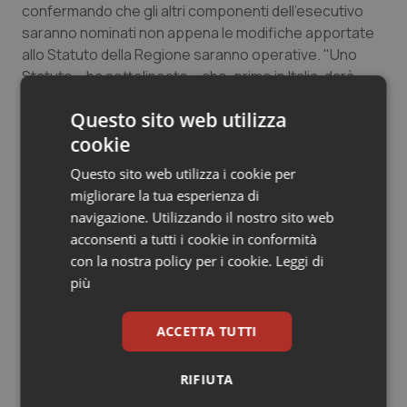
confermando che gli altri componenti dell'esecutivo
Salute orale & impianti
saranno nominati non appena le modifiche apportate
allo Statuto della Regione saranno operative. "Uno
Sangue & coagulazione
Statuto – ha sottolineato – che, primo in Italia, darà
ampio spazio alla presenza delle donne”.
Tiroide
Questo sito web utilizza
cookie
26 Gennaio 2015
Tumore al seno
Questo sito web utilizza i cookie per
© Riproduzione riservata
migliorare la tua esperienza di
Tumore ovarico
navigazione. Utilizzando il nostro sito web
acconsenti a tutti i cookie in conformità
Tumori del Polmone & Testa Collo
con la nostra policy per i cookie.
Leggi di
più
Tumori gastrointestinali
Potrebbe interessarti in
ACCETTA TUTTI
Ulcera & Reflusso
Calabria
RIFIUTA
Vaccini