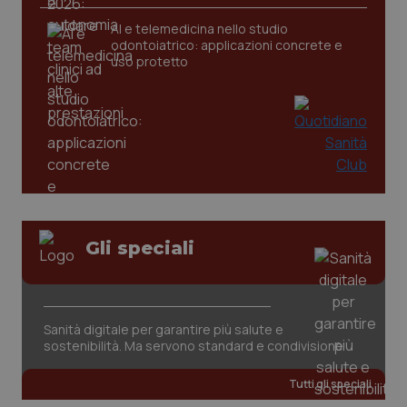
AI e telemedicina nello studio
tracking-sites-ironfish-
www.quotidianosanita.it
4
odontoiatrico: applicazioni concrete e
tracking-enable
settim
uso protetto
2 gior
tracking-sites-ironfish-
www.quotidianosanita.it
4
session-id
settim
2 gior
Gli speciali
_ga
1 anno
Google LLC
mes
.quotidianosanita.it
Sanità digitale per garantire più salute e
sostenibilità. Ma servono standard e condivisione
Tutti gli speciali