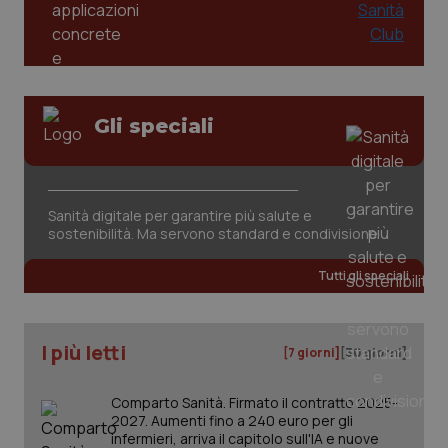
Gli speciali
CookieScriptConsent
5 mesi
CookieScript
settim
www.quotidianosanita.it
Sanità digitale per garantire più salute e
sostenibilità. Ma servono standard e condivisione
Tutti gli speciali
I più letti
[7 giorni]
[30 giorni]
Comparto Sanità. Firmato il contratto 2025-
2027. Aumenti fino a 240 euro per gli
tracking-sites-ironfish-
www.quotidianosanita.it
4
tracking-enable
settim
infermieri, arriva il capitolo sull'IA e nuove