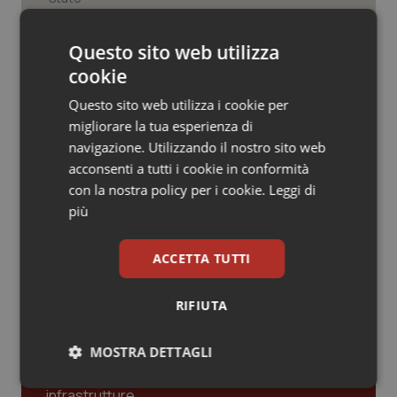
Valle D’Aosta
Oncodermatologia
Veneto
Oncoematologia
Questo sito web utilizza
Farmaci. Puglia, dal 3 agosto alert
informatico per segnalare l’esistenza
cookie
di un equivalente meno costoso
Oncologia & Nutrizione
Questo sito web utilizza i cookie per
migliorare la tua esperienza di
Influenza. Dal 1° ottobre al via la
Psoriasi & pelle
navigazione. Utilizzando il nostro sito web
campagna vaccinale 2026/2027 in
Lombardia
acconsenti a tutti i cookie in conformità
Quotidiano Cardiologia
con la nostra policy per i cookie.
Leggi di
più
Quotidiano Chirurgia
ACCETTA TUTTI
Quotidiano Oncologia
Ultime analisi e review da QS Pro
Gold
RIFIUTA
Quotidiano Pediatria
Cloud sanitario: infrastrutture,
MOSTRA DETTAGLI
compliance, GDPR e Risk management
Rene & patologie urogenitali
Necessari
Statistici
Marketing