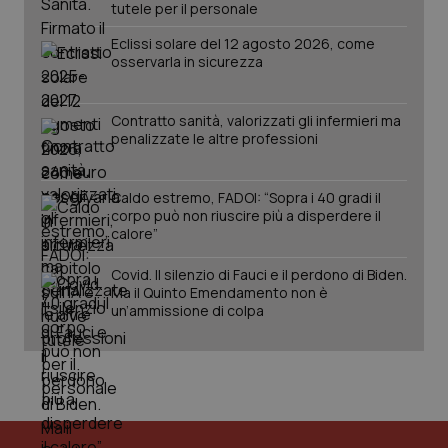
2 gior
tutele per il personale
Eclissi solare del 12 agosto 2026, come
osservarla in sicurezza
tracking-sites-ironfish-
www.quotidianosanita.it
4
session-id
settim
2 gior
Contratto sanità, valorizzati gli infermieri ma
penalizzate le altre professioni
Caldo estremo, FADOI: “Sopra i 40 gradi il
_ga
1 anno
Google LLC
mes
.quotidianosanita.it
corpo può non riuscire più a disperdere il
calore”
Covid. Il silenzio di Fauci e il perdono di Biden.
Ma il Quinto Emendamento non è
un’ammissione di colpa