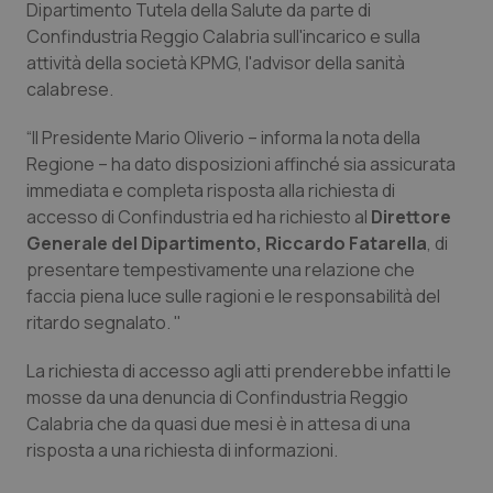
Dipartimento Tutela della Salute da parte di
Calabria
Asma & BPCO
Confindustria Reggio Calabria sull'incarico e sulla
attività della società KPMG, l'advisor della sanità
Campania
Car-T
calabrese.
Emilia-Romagna
Colesterolo & coronaropatie
“Il Presidente Mario Oliverio – informa la nota della
Regione – ha dato disposizioni affinché sia assicurata
Friuli Venezia Giulia
Dermatite Atopica
immediata e completa risposta alla richiesta di
accesso di Confindustria ed ha richiesto al
Direttore
Generale del Dipartimento, Riccardo Fatarella
, di
Lazio
Diabete & glucometri
presentare tempestivamente una relazione che
faccia piena luce sulle ragioni e le responsabilità del
Liguria
Disturbi dell’umore
ritardo segnalato. "
Lombardia
Dolore
La richiesta di accesso agli atti prenderebbe infatti le
mosse da una denuncia di Confindustria Reggio
Marche
Donna & Salute
Calabria che da quasi due mesi è in attesa di una
risposta a una richiesta di informazioni.
Molise
Epatiti