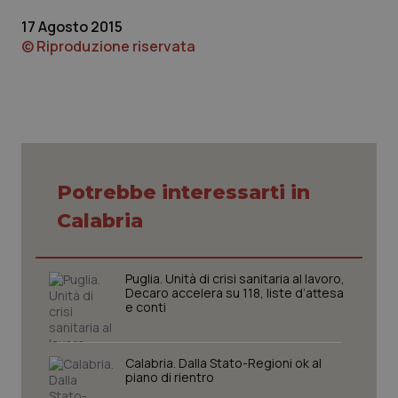
17 Agosto 2015
Piemonte
HIV
© Riproduzione riservata
Provincia Autonoma di Bolzano
Infezioni & Febbre
Provincia Autonoma di Trento
Ipertensione & Scompenso
Puglia
Malattie rare
Potrebbe interessarti in
Sardegna
Malattia di Crohn & Rettocolite Ulcerosa
Calabria
Sicilia
Neuroscienze & patologie neurodegenerative
Puglia. Unità di crisi sanitaria al lavoro,
Decaro accelera su 118, liste d’attesa
Toscana
Obesità
e conti
Umbria
Oftalmologia
Calabria. Dalla Stato-Regioni ok al
piano di rientro