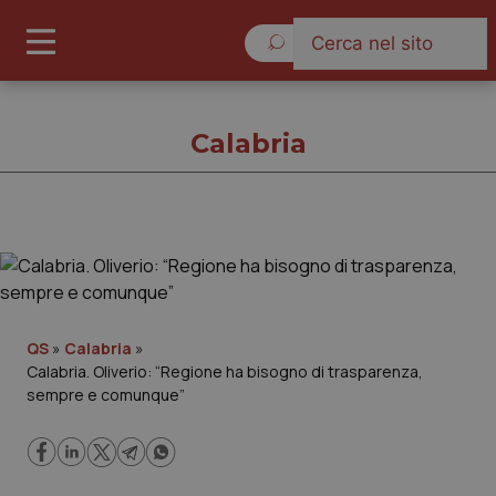
Giovedì 6 Agosto 2026
Calabria
Calabria
Cronache
QS
»
Calabria
»
Calabria. Oliverio: “Regione ha bisogno di trasparenza,
Governo e Parlamento
sempre e comunque”
Regioni e Asl
Lavoro e Professioni