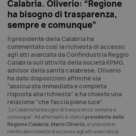
Calabria. Oliverio: “Regione
ha bisogno di trasparenza,
Scienza e Farmaci
sempre e comunque”
Studi e Analisi
Il presidente della Calabria ha
Lettere al direttore
commentato così la richiesta di accesso
agli atti avanzata da Confindustria Reggio
Edizioni Regionali
Calabria sull’attività della società KPMG,
advisor della sanità calabrese. Oliverio
QS Pro
ha dato disposizioni affinché sia
“assicurata immediata e completa
Professionisti Sanitari.AI
risposta alla richiesta” e ha chiesto una
relazione “che faccia piena luce”.
Abruzzo
QS Pro Gold
“La Calabria ha bisogno di trasparenza, sempre e
comunque". Ad affermarlo è stato il
presidente della
QS Club
Newsletter
Regione Calabria, Mario Oliverio,
in una nota in
Basilicata
Artrite & artrosi
merito alla richiesta di accesso agli atti avanzata al