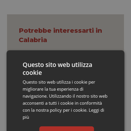
Valle D’Aosta
Oncodermatologia
Veneto
Oncoematologia
Potrebbe interessarti in
Oncologia & Nutrizione
Calabria
Psoriasi & pelle
Settimana della Scienza dello
Quotidiano Cardiologia
Questo sito web utilizza
Spallanzani: capire la ricerca per
comprendere il presente
cookie
Quotidiano Chirurgia
Questo sito web utilizza i cookie per
Regione Lombardia scrive al ministro
migliorare la tua esperienza di
Quotidiano Oncologia
Schillaci: “Gli attuali indicatori non
navigazione. Utilizzando il nostro sito web
fotografano la qualità reale del Ssn”
acconsenti a tutti i cookie in conformità
Quotidiano Pediatria
con la nostra policy per i cookie.
Leggi di
Case di comunità. La sfida ora è
più
riempirle di professionisti e servizi. Il
Rene & patologie urogenitali
punto della Conferenza delle Regioni