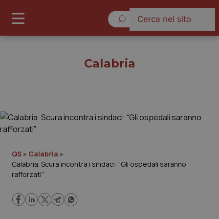
Lunedì 10 Agosto 2026
Calabria
Calabria
Cronache
QS
»
Calabria
»
Calabria. Scura incontra i sindaci: “Gli ospedali saranno
Governo e Parlamento
rafforzati”
Regioni e Asl
Lavoro e Professioni