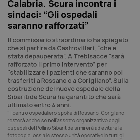
Calabria. Scura incontra i
sindaci: “Gli ospedali
Scienza e Farmaci
saranno rafforzati”
Studi e Analisi
Il commissario straordinario ha spiegato
Lettere al direttore
che si partirà da Castrovillari, “che è
stata depauperata”. A Trebisacce “sarà
Edizioni Regionali
rafforzato il primo intervento” per
"stabilizzare i pazienti che saranno poi
QS Pro
trasferiti a Rossano o a Corigliano”. Sulla
costruzione del nuovo ospedale della
Professionisti Sanitari.AI
Sibaritide Scura ha garantito che sarà
ultimato entro 4 anni.
Abruzzo
QS Pro Gold
"Il centro ospedaliero spoke di Rossano-Corigliano
resterà anche se nell'assetto organizzativo degli
QS Club
Newsletter
ospedali del Pollino Sibaritide si mirerà ad evitare le
Basilicata
Artrite & artrosi
fotocopie, ossia le stesse unità operative in tutti gli