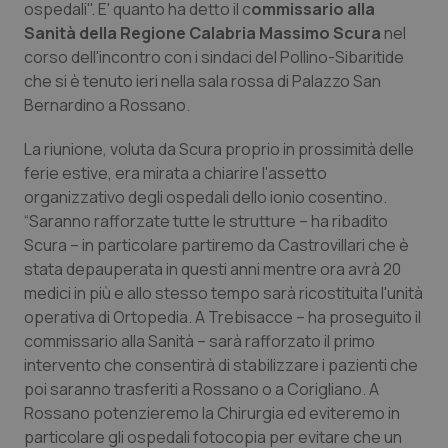
ospedali". E' quanto ha detto il c
ommissario alla
Calabria
Asma & BPCO
Sanità della Regione Calabria Massimo Scura
nel
corso dell'incontro con i sindaci del Pollino-Sibaritide
Campania
Car-T
che si è tenuto ieri nella sala rossa di Palazzo San
Bernardino a Rossano.
Emilia-Romagna
Colesterolo & coronaropatie
La riunione, voluta da Scura proprio in prossimità delle
Friuli Venezia Giulia
Dermatite Atopica
ferie estive, era mirata a chiarire l'assetto
organizzativo degli ospedali dello ionio cosentino.
“Saranno rafforzate tutte le strutture – ha ribadito
Lazio
Diabete & glucometri
Scura – in particolare partiremo da Castrovillari che è
stata depauperata in questi anni mentre ora avrà 20
Liguria
Disturbi dell’umore
medici in più e allo stesso tempo sarà ricostituita l'unità
operativa di Ortopedia. A Trebisacce – ha proseguito il
Lombardia
Dolore
commissario alla Sanità – sarà rafforzato il primo
intervento che consentirà di stabilizzare i pazienti che
Marche
Donna & Salute
poi saranno trasferiti a Rossano o a Corigliano. A
Rossano potenzieremo la Chirurgia ed eviteremo in
Molise
Epatiti
particolare gli ospedali fotocopia per evitare che un