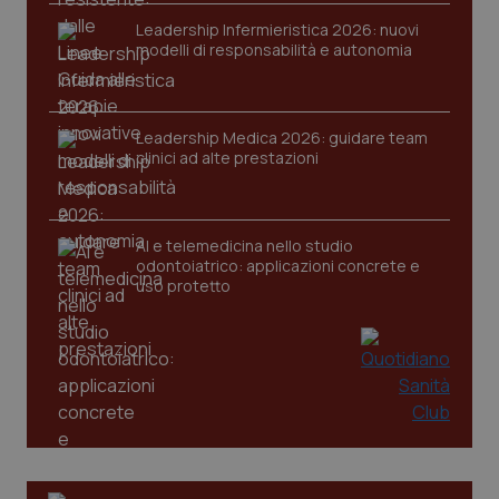
VISITOR_PRIVACY_METADATA
5 mesi
YouTube
settim
.youtube.com
Leadership Infermieristica 2026: nuovi
modelli di responsabilità e autonomia
Leadership Medica 2026: guidare team
clinici ad alte prestazioni
AI e telemedicina nello studio
odontoiatrico: applicazioni concrete e
uso protetto
CookieScriptConsent
5 mesi
CookieScript
settim
www.quotidianosanita.it