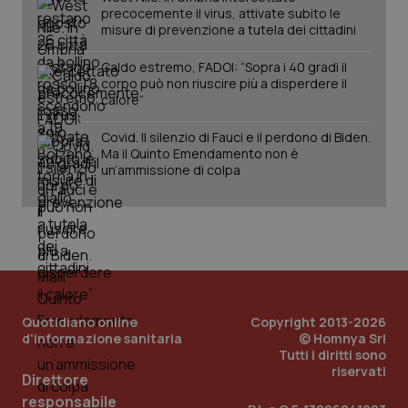
precocemente il virus, attivate subito le
misure di prevenzione a tutela dei cittadini
Caldo estremo, FADOI: “Sopra i 40 gradi il
corpo può non riuscire più a disperdere il
calore”
Covid. Il silenzio di Fauci e il perdono di Biden.
Ma il Quinto Emendamento non è
un’ammissione di colpa
Quotidiano online
Copyright 2013-2026
d'informazione sanitaria
© Homnya Srl
Tutti i diritti sono
riservati
Direttore
PHPSESSID
Sessio
PHP.net
www.quotidianosanita.it
responsabile