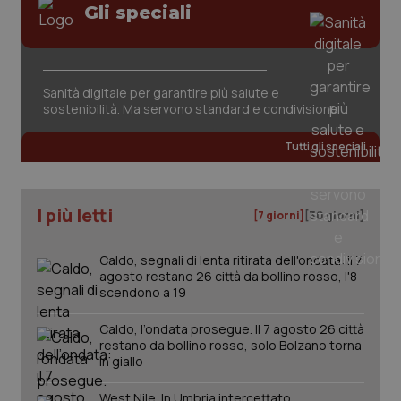
Gli speciali
Sanità digitale per garantire più salute e
sostenibilità. Ma servono standard e condivisione
tracking-sites-ironfish-
www.quotidianosanita.it
4
tracking-enable
settim
2 gior
Tutti gli speciali
I più letti
[7 giorni]
[30 giorni]
tracking-sites-ironfish-
www.quotidianosanita.it
4
session-id
settim
2 gior
Caldo, segnali di lenta ritirata dell'ondata: il 7
agosto restano 26 città da bollino rosso, l'8
scendono a 19
_ga
1 anno
Google LLC
Caldo, l’ondata prosegue. Il 7 agosto 26 città
mes
.quotidianosanita.it
restano da bollino rosso, solo Bolzano torna
in giallo
West Nile. In Umbria intercettato