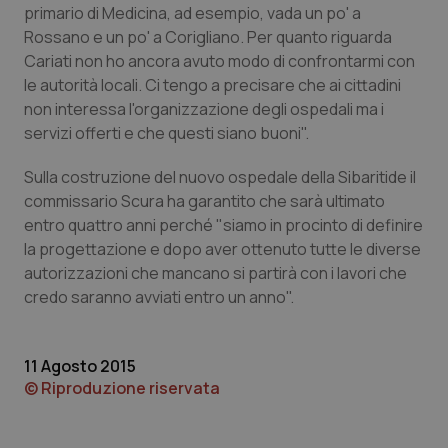
primario di Medicina, ad esempio, vada un po' a
Piemonte
HIV
Rossano e un po' a Corigliano. Per quanto riguarda
Cariati non ho ancora avuto modo di confrontarmi con
le autorità locali. Ci tengo a precisare che ai cittadini
Provincia Autonoma di Bolzano
Infezioni & Febbre
non interessa l'organizzazione degli ospedali ma i
servizi offerti e che questi siano buoni".
Provincia Autonoma di Trento
Ipertensione & Scompenso
Sulla costruzione del nuovo ospedale della Sibaritide il
Puglia
Malattie rare
commissario Scura ha garantito che sarà ultimato
entro quattro anni perché "siamo in procinto di definire
Sardegna
Malattia di Crohn & Rettocolite Ulcerosa
la progettazione e dopo aver ottenuto tutte le diverse
autorizzazioni che mancano si partirà con i lavori che
Sicilia
Neuroscienze & patologie neurodegenerative
credo saranno avviati entro un anno".
Toscana
Obesità
11 Agosto 2015
© Riproduzione riservata
Umbria
Oftalmologia