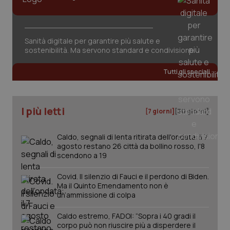
Fornitore
/
Sanità digitale per garantire più salute e
Nome
Scadenza
Descrizion
Dominio
sostenibilità. Ma servono standard e condivisione
Nome
Fornitore
/
Dominio
Scadenza
Des
_ga_0VMQEQKQ1N
.quotidianosanita.it
1 anno 1
Questo
mese
cookie
VISITOR_INFO1_LIVE
5 mesi 4
Que
Google LLC
Tutti gli speciali
viene
settimane
imp
.youtube.com
utilizzato
You
da Google
ten
Analytics
pre
per
del
I più letti
mantener
[7 giorni]
[30 giorni]
vid
lo stato
inco
della
può
sessione.
det
Caldo, segnali di lenta ritirata dell'ondata: il 7
vis
agosto restano 26 città da bollino rosso, l'8
web
scendono a 19
uti
nuo
ver
Covid. Il silenzio di Fauci e il perdono di Biden.
dell
You
Ma il Quinto Emendamento non è
un’ammissione di colpa
__Secure-YNID
.youtube.com
5 mesi 4
Que
settimane
imp
You
Caldo estremo, FADOI: “Sopra i 40 gradi il
ten
corpo può non riuscire più a disperdere il
pre