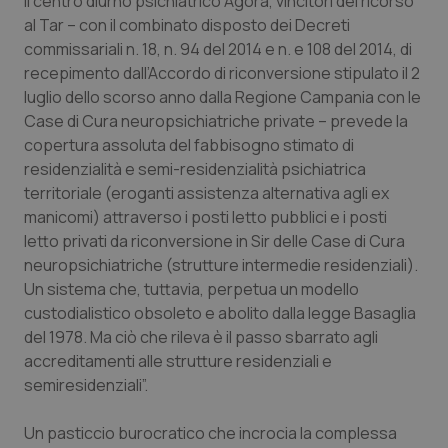
il centro diurno psichiatrico Agorà, vincitori del ricorso
Valle D’Aosta
Oncodermatologia
al Tar – con il combinato disposto dei Decreti
commissariali n. 18, n. 94 del 2014 e n. e 108 del 2014, di
Veneto
Oncoematologia
recepimento dall’Accordo di riconversione stipulato il 2
luglio dello scorso anno dalla Regione Campania con le
Oncologia & Nutrizione
Case di Cura neuropsichiatriche private – prevede la
copertura assoluta del fabbisogno stimato di
Psoriasi & pelle
residenzialità e semi-residenzialità psichiatrica
territoriale (eroganti assistenza alternativa agli ex
Quotidiano Cardiologia
manicomi) attraverso i posti letto pubblici e i posti
letto privati da riconversione in Sir delle Case di Cura
Quotidiano Chirurgia
neuropsichiatriche (strutture intermedie residenziali).
Un sistema che, tuttavia, perpetua un modello
custodialistico obsoleto e abolito dalla legge Basaglia
Quotidiano Oncologia
del 1978. Ma ciò che rileva è il passo sbarrato agli
accreditamenti alle strutture residenziali e
Quotidiano Pediatria
semiresidenziali”.
Rene & patologie urogenitali
Un pasticcio burocratico che incrocia la complessa