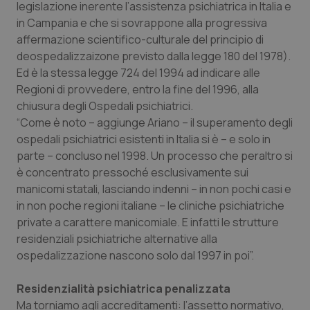
legislazione inerente l’assistenza psichiatrica in Italia e
Salute orale & impianti
in Campania e che si sovrappone alla progressiva
affermazione scientifico-culturale del principio di
Sangue & coagulazione
deospedalizzaizone previsto dalla legge 180 del 1978).
Ed è la stessa legge 724 del 1994 ad indicare alle
Tiroide
Regioni di provvedere, entro la fine del 1996, alla
chiusura degli Ospedali psichiatrici.
“Come è noto – aggiunge Ariano – il superamento degli
Tumore al seno
ospedali psichiatrici esistenti in Italia si è – e solo in
parte – concluso nel 1998. Un processo che peraltro si
Tumore ovarico
è concentrato pressoché esclusivamente sui
manicomi statali, lasciando indenni – in non pochi casi e
Tumori del Polmone & Testa Collo
in non poche regioni italiane – le cliniche psichiatriche
private a carattere manicomiale. E infatti le strutture
Tumori gastrointestinali
residenziali psichiatriche alternative alla
ospedalizzazione nascono solo dal 1997 in poi”.
Ulcera & Reflusso
Residenzialità psichiatrica penalizzata
Vaccini
Ma torniamo agli accreditamenti: l’assetto normativo,