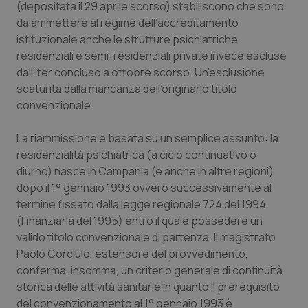
(depositata il 29 aprile scorso) stabiliscono che sono
Calabria
Asma & BPCO
da ammettere al regime dell’accreditamento
istituzionale anche le strutture psichiatriche
Campania
Car-T
residenziali e semi-residenziali private invece escluse
dall’iter concluso a ottobre scorso. Un’esclusione
Emilia-Romagna
Colesterolo & coronaropatie
scaturita dalla mancanza dell’originario titolo
convenzionale.
Friuli Venezia Giulia
Dermatite Atopica
La riammissione è basata su un semplice assunto: la
Lazio
Diabete & glucometri
residenzialità psichiatrica (a ciclo continuativo o
diurno) nasce in Campania (e anche in altre regioni)
dopo il 1° gennaio 1993 ovvero successivamente al
Liguria
Disturbi dell’umore
termine fissato dalla legge regionale 724 del 1994
(Finanziaria del 1995) entro il quale possedere un
Lombardia
Dolore
valido titolo convenzionale di partenza. Il magistrato
Paolo Corciulo, estensore del provvedimento,
Marche
Donna & Salute
conferma, insomma, un criterio generale di continuità
storica delle attività sanitarie in quanto il prerequisito
Molise
Epatiti
del convenzionamento al 1° gennaio 1993 è