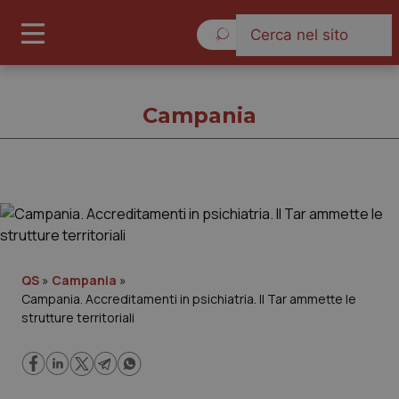
Venerdì 7 Agosto 2026
Campania
Campania
Cronache
QS
»
Campania
»
Campania. Accreditamenti in psichiatria. Il Tar ammette le
Governo e Parlamento
strutture territoriali
Regioni e Asl
Lavoro e Professioni