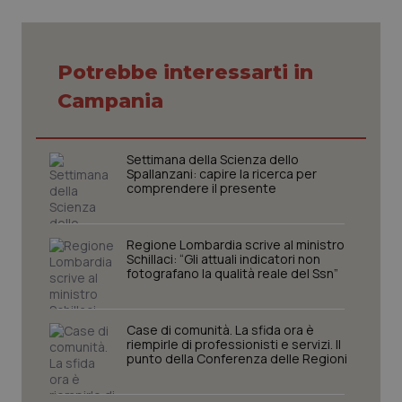
Potrebbe interessarti in
Campania
tracking-sites-ironfish-
www.quotidianosanita.it
4
tracking-enable
settim
2 gior
Settimana della Scienza dello
Spallanzani: capire la ricerca per
comprendere il presente
tracking-sites-ironfish-
www.quotidianosanita.it
4
session-id
settim
2 gior
Regione Lombardia scrive al ministro
Schillaci: “Gli attuali indicatori non
fotografano la qualità reale del Ssn”
_ga
1 anno
Google LLC
Case di comunità. La sfida ora è
mes
.quotidianosanita.it
riempirle di professionisti e servizi. Il
punto della Conferenza delle Regioni