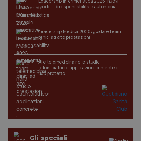
Leadership Infermieristica 2026: nuovi
modelli di responsabilità e autonomia
Leadership Medica 2026: guidare team
clinici ad alte prestazioni
AI e telemedicina nello studio
odontoiatrico: applicazioni concrete e
uso protetto
_ga_KM60CM4NPH
.quotidianosanita.it
1 anno
mes
Gli speciali