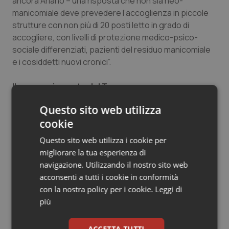
ancora Ariano – una risposta che non sia neo-
manicomiale deve prevedere l’accoglienza in piccole
strutture con non più di 20 posti letto in grado di
accogliere, con livelli di protezione medico-psico-
sociale differenziati, pazienti del residuo manicomiale
e i cosiddetti nuovi cronici”.
Il pronunciamento del Tar
Il pronunciamento del Tar stabilisce, dunque, che
Questo sito web utilizza
«risultano avvinti i passaggi consecutivi di cui è
cookie
composta la parabola del sistema di erogazione di
prestazioni a carico del Servizio sanitario regionale da
Questo sito web utilizza i cookie per
parte di privati», ribadendo in maniera netta il diritto-
migliorare la tua esperienza di
dovere delle strutture residenziali e semi-residenziali
navigazione. Utilizzando il nostro sito web
psichiatriche private già esistenti, ed eroganti
acconsenti a tutti i cookie in conformità
prestazioni sanitarie in nome e per conto del Servizio
con la nostra policy per i cookie.
Leggi di
sanitario regionale (con oneri finanziari a carico di
più
quest’ultimo), a continuare a svolgere tali attività in
quanto rispondenti ai requisiti ulteriori di qualificazione
ACCETTA TUTTI