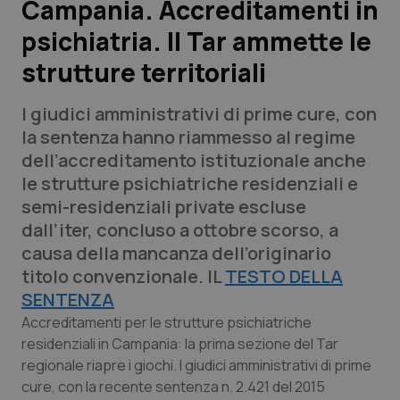
Campania. Accreditamenti in
psichiatria. Il Tar ammette le
Scienza e Farmaci
strutture territoriali
Studi e Analisi
I giudici amministrativi di prime cure, con
Lettere al direttore
la sentenza hanno riammesso al regime
dell’accreditamento istituzionale anche
Edizioni Regionali
le strutture psichiatriche residenziali e
semi-residenziali private escluse
QS Pro
dall’iter, concluso a ottobre scorso, a
causa della mancanza dell’originario
Professionisti Sanitari.AI
titolo convenzionale. IL
TESTO DELLA
SENTENZA
Abruzzo
QS Pro Gold
Accreditamenti per le strutture psichiatriche
residenziali in Campania: la prima sezione del Tar
QS Club
Newsletter
regionale riapre i giochi. I giudici amministrativi di prime
Basilicata
Artrite & artrosi
cure, con la recente sentenza n. 2.421 del 2015