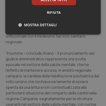
di derivazione regionale. Di più, il Tar riconosce – a
fronte della verifica positiva dell’attività svolta e dei
RIFIUTA
risultati raggiunti – la loro specifica missione psico-
riabilitativa nei confronti di chi è malato di mente, quali
comunità terapeutiche alternative all’abolito modello
MOSTRA DETTAGLI
manicomiale in rapporto di accreditamento
Necessari
Statistici
Marketing
istituzionale con il medesimo Servizio sanitario
regionale.
“Insomma – conclude Ariano – il pronunciamento del
giudice amministrativo rappresenta una svolta
epocale nel settore della salute mentale, che ha
Necessari
Statistici
Marketing
l’effetto di mantenere accesa, in ambito regionale
campano, la candela della riabilitazione psichiatrica dal
I cookie necessari contribuiscono a rendere fruibile il
sito web abilitandone funzionalità di base quali la
volto umano che rischiava seriamente di essere
navigazione sulle pagine e l'accesso alle aree
spenta da una lettura non contestualizzata alla
protette del sito. Il sito web non è in grado di
funzionare correttamente senza questi cookie.
particolare situazione del comparto della sanità nella
regione Campania, segnatamente per le strutture
Nome
Fornitore
/
Dominio
Scaden
operanti nel settore della salute mentale, con norme