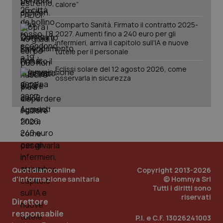
calore”
del
vid
inco
Comparto Sanità. Firmato il contratto 2025-
può
det
2027. Aumenti fino a 240 euro per gli
vis
infermieri, arriva il capitolo sull'IA e nuove
web
tutele per il personale
uti
nuo
ver
Eclissi solare del 12 agosto 2026, come
dell
osservarla in sicurezza
You
YSC
Sessione
Que
Google LLC
imp
.youtube.com
You
ten
vis
vid
__Secure-
.youtube.com
5 mesi 4
Que
ROLLOUT_TOKEN
settimane
imp
You
ges
Quotidiano online
Copyright 2013-2026
del
d'informazione sanitaria
© Homnya Srl
e d
per
Tutti i diritti sono
del
riservati
Direttore
ute
responsabile
tracking-sites-
www.quotidianosanita.it
4
Que
P.I. e C.F. 13026241003
ironfish-tracking-
settimane
imp