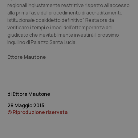
VISITOR_PRIVACY_METADATA
5 mesi
YouTube
regionali ingiustamente restrittive rispetto all’accesso
settim
.youtube.com
alla prima fase del procedimento di accreditamento
istituzionale cosiddetto definitivo”. Resta ora da
verificare i tempi e i modi dell’ottemperanza del
giudicato che inevitabilmente investirà il prossimo
inquilino di Palazzo Santa Lucia.
Ettore Mautone
Ettore Mautone
CookieScriptConsent
5 mesi
CookieScript
settim
www.quotidianosanita.it
28 Maggio 2015
© Riproduzione riservata