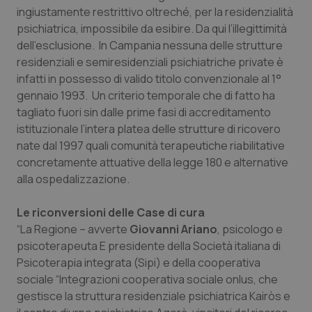
ingiustamente restrittivo oltreché, per la residenzialità
Piemonte
HIV
psichiatrica, impossibile da esibire. Da qui l’illegittimità
dell’esclusione. In Campania nessuna delle strutture
Provincia Autonoma di Bolzano
Infezioni & Febbre
residenziali e semiresidenziali psichiatriche private è
infatti in possesso di valido titolo convenzionale al 1°
gennaio 1993. Un criterio temporale che di fatto ha
Provincia Autonoma di Trento
Ipertensione & Scompenso
tagliato fuori sin dalle prime fasi di accreditamento
istituzionale l’intera platea delle strutture di ricovero
Puglia
Malattie rare
nate dal 1997 quali comunità terapeutiche riabilitative
concretamente attuative della legge 180 e alternative
Sardegna
Malattia di Crohn & Rettocolite Ulcerosa
alla ospedalizzazione.
Sicilia
Neuroscienze & patologie neurodegenerative
Le riconversioni delle Case di cura
“La Regione – avverte
Giovanni Ariano
, psicologo e
Toscana
Obesità
psicoterapeuta E presidente della Società italiana di
Psicoterapia integrata (Sipi) e della cooperativa
Umbria
Oftalmologia
sociale “Integrazioni cooperativa sociale onlus, che
gestisce la struttura residenziale psichiatrica Kairòs e