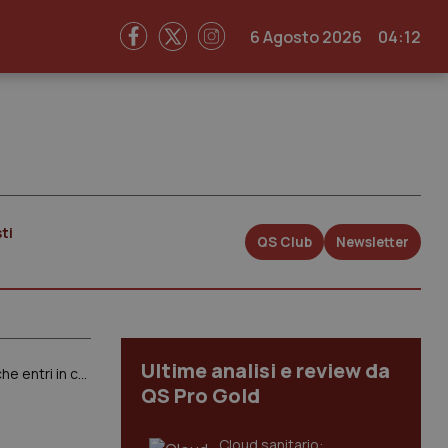
6 Agosto 2026
04:12
ti
QS Club
Newsletter
Ultime analisi e review da
Campania. Bufera dopo intervista Zuccatelli (Agenas) che stigmatizzava sanità campana. Lorenzin: “Inammissibile che entri in campagna elettorale”
QS Pro Gold
Cloud sanitario: