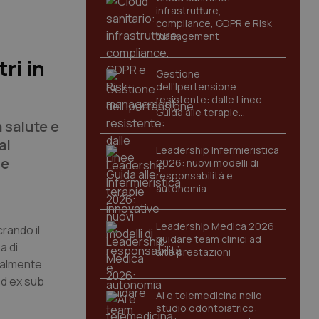
infrastrutture,
compliance, GDPR e Risk
management
ri in
Gestione
dell'Ipertensione
resistente: dalle Linee
Guida alle terapie
a salute e
innovative
al
Leadership Infermieristica
le
2026: nuovi modelli di
responsabilità e
autonomia
Leadership Medica 2026:
rando il
guidare team clinici ad
a di
alte prestazioni
ualmente
ed ex sub
AI e telemedicina nello
studio odontoiatrico: