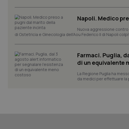
session-id
_ga
Napoli. Medico pre
Nuova aggressione contro un
di Ostetricia e Ginecologia dell’Aou Federico II di Napoli colp
Farmaci. Puglia, d
PHPSESSID
di un equivalente
La Regione Puglia ha messo 
da medici per effettuare la 
_ga_KM60CM4NPH
Nome
Nome
VISITOR_INFO1_LIV