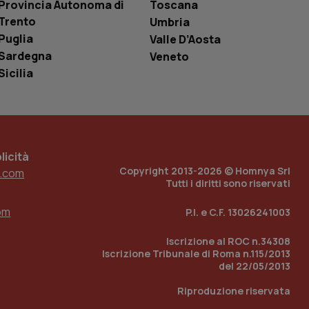
Provincia Autonoma di
Toscana
i Youtube incorporati
tics per mantenere
tore del sito web sta
Trento
Umbria
ell'interfaccia di
Puglia
Valle D’Aosta
 tenere traccia
Sardegna
Veneto
i Youtube incorporati
Sicilia
tore del sito web sta
ell'interfaccia di
 tenere traccia
r la gestione
one dell’esperienza
icità
Copyright 2013-2026 © Homnya Srl
.com
e per abilitare il
Tutti i diritti sono riservati
loggato con identity
om
P.I. e C.F. 13026241003
Iscrizione al ROC n.34308
Iscrizione Tribunale di Roma n.115/2013
del 22/05/2013
Riproduzione riservata