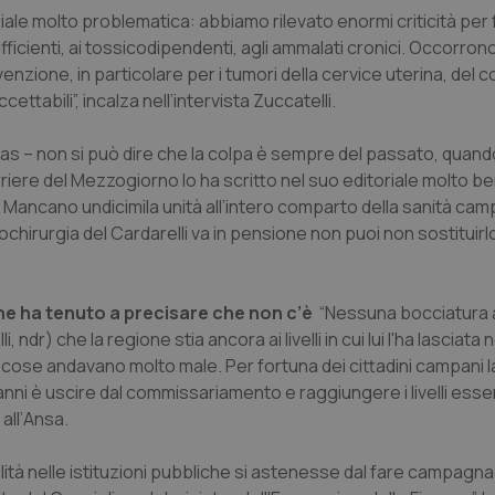
ale molto problematica: abbiamo rilevato enormi criticità per 
osufficienti, ai tossicodipendenti, agli ammalati cronici. Occorro
venzione, in particolare per i tumori della cervice uterina, del c
ettabili”, incalza nell’intervista Zuccatelli.
as – non si può dire che la colpa è sempre del passato, quando
orriere del Mezzogiorno lo ha scritto nel suo editoriale molto be
Mancano undicimila unità all’intero comparto della sanità cam
rochirurgia del Cardarelli va in pensione non puoi non sostituirlo
che ha tenuto a precisare che non c’è
“Nessuna bocciatura al
r) che la regione stia ancora ai livelli in cui lui l'ha lasciata 
le cose andavano molto male. Per fortuna dei cittadini campani 
anni è uscire dal commissariamento e raggiungere i livelli essen
all’
Ansa
.
lità nelle istituzioni pubbliche si astenesse dal fare campagna