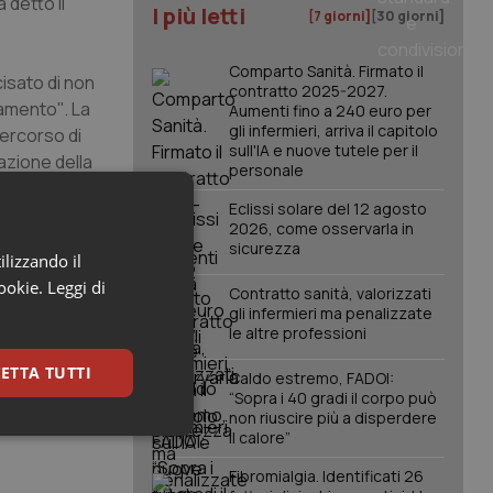
 detto il
I più letti
[7 giorni]
[30 giorni]
Comparto Sanità. Firmato il
cisato di non
contratto 2025-2027.
amento''. La
Aumenti fino a 240 euro per
gli infermieri, arriva il capitolo
percorso di
sull'IA e nuove tutele per il
azione della
personale
forniti dati
Eclissi solare del 12 agosto
ario non ha
2026, come osservarla in
o molto
sicurezza
ilizzando il
rare il
cookie.
Leggi di
tto a quelli
Contratto sanità, valorizzati
gli infermieri ma penalizzate
le altre professioni
oni in piano
ETTA TUTTI
Caldo estremo, FADOI:
a Zuccatelli.
“Sopra i 40 gradi il corpo può
non riuscire più a disperdere
a il
il calore”
keting
Fibromialgia. Identificati 26