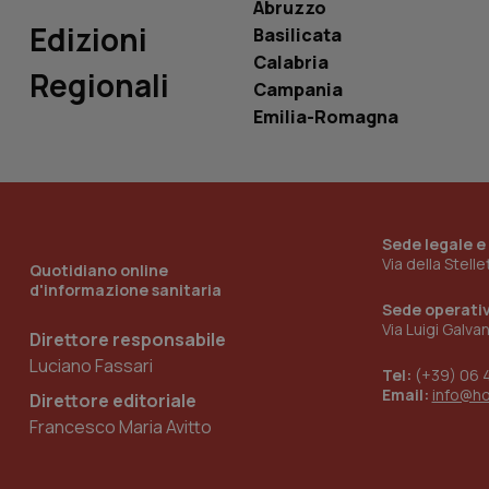
Abruzzo
_ga_0VMQEQKQ1N
Edizioni
Basilicata
Calabria
Regionali
__Secure-YNID
Campania
Emilia-Romagna
YSC
__Secure-
ROLLOUT_TOKEN
Sede legale e
Via della Stell
Quotidiano online
tracking-sites-
d'informazione sanitaria
ironfish-tracking-
Sede operati
named-enable
Via Luigi Galva
Direttore responsabile
Luciano Fassari
Tel:
(+39) 06 
Email:
info@h
Direttore editoriale
Francesco Maria Avitto