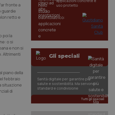
applicazioni concrete e
far fronte a
uso protetto
no guardie
olon retto e
 poi la
ne: o si
pana e non si
. Altrimenti
Gli speciali
 piano della
nel febbraio
Sanità digitale per garantire più
salute e sostenibilità. Ma servono
la situazione
standard e condivisione
ziali di
Tutti gli speciali