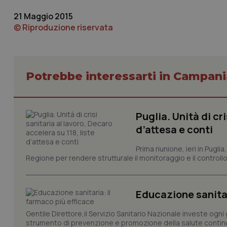
21 Maggio 2015
© Riproduzione riservata
I cookie necessari con
e l'accesso alle aree 
Potrebbe interessarti in Campani
Nome
VISITOR_PRIVACY_
Puglia. Unità di cri
d’attesa e conti
Prima riunione, ieri in Pugli
CookieScriptConse
Regione per rendere strutturale il monitoraggio e il controllo 
Educazione sanitar
tracking-sites-ironf
tracking-enable
Gentile Direttore,il Servizio Sanitario Nazionale investe ogni 
strumento di prevenzione e promozione della salute continu
tracking-sites-ironf