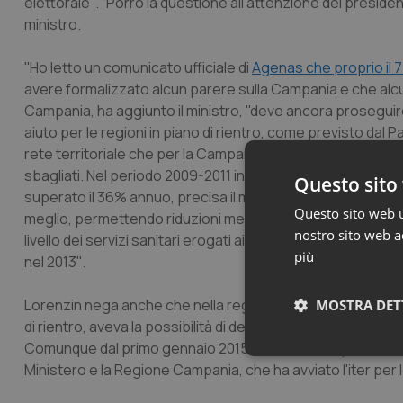
elettorale''. “Porrò la questione all'attenzione del presiden
ministro.
''Ho letto un comunicato ufficiale di
Agenas che proprio il 
avere formalizzato alcun parere sulla Campania e che alcuni
Campania, ha aggiunto il ministro, ''deve ancora proseguir
aiuto per le regioni in piano di rientro, come previsto dal 
rete territoriale che per la Campania è una reale sfida per 
sbagliati. Nel periodo 2009-2011 in cui Zuccatelli è stato 
Questo sito 
superato il 36% annuo, precisa il ministro, mentre negli a
Questo sito web ut
meglio, permettendo riduzioni medie annue del 50%. Sul p
nostro sito web ac
livello dei servizi sanitari erogati ai cittadini campani, nel p
più
nel 2013''.
Lorenzin nega anche che nella regione Campania non sia sta
MOSTRA DET
di rientro, aveva la possibilità di derogare al blocco del t
Comunque dal primo gennaio 2015 è venuta completamente me
Neces
Ministero e la Regione Campania, che ha avviato l'iter per l