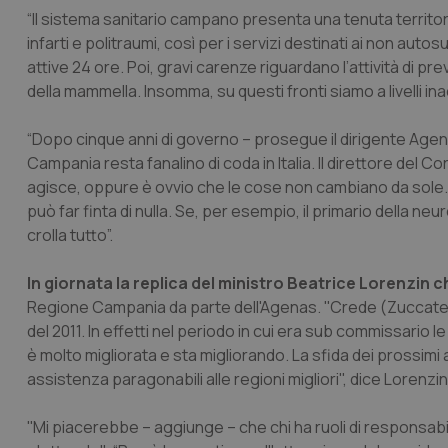
“Il sistema sanitario campano presenta una tenuta territori
infarti e politraumi, così per i servizi destinati ai non aut
attive 24 ore. Poi, gravi carenze riguardano l’attività di pre
della mammella. Insomma, su questi fronti siamo a livelli inacc
“Dopo cinque anni di governo – prosegue il dirigente Agen
Campania resta fanalino di coda in Italia. Il direttore del C
agisce, oppure è ovvio che le cose non cambiano da sole. 
può far finta di nulla. Se, per esempio, il primario della neu
crolla tutto”.
In giornata la replica del ministro Beatrice Lorenzin 
Regione Campania da parte dell'Agenas. ''Crede (Zuccatelli, nd
del 2011. In effetti nel periodo in cui era sub commissario 
è molto migliorata e sta migliorando. La sfida dei prossimi 
assistenza paragonabili alle regioni migliori", dice Lorenzin 
''Mi piacerebbe – aggiunge – che chi ha ruoli di responsabi