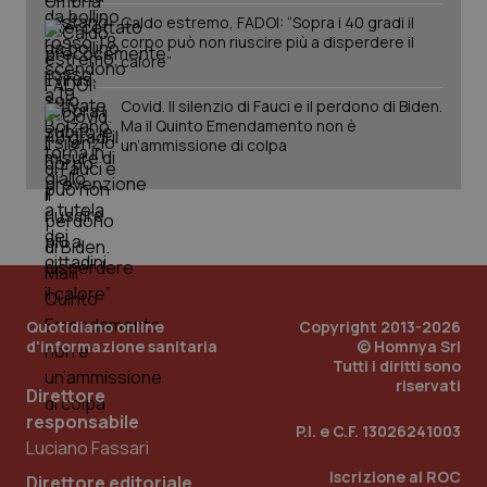
Caldo estremo, FADOI: “Sopra i 40 gradi il
corpo può non riuscire più a disperdere il
calore”
Covid. Il silenzio di Fauci e il perdono di Biden.
Ma il Quinto Emendamento non è
un’ammissione di colpa
PHPSESSID
Sessio
PHP.net
www.quotidianosanita.it
Quotidiano online
Copyright 2013-2026
d'informazione sanitaria
© Homnya Srl
Tutti i diritti sono
riservati
Direttore
responsabile
P.I. e C.F. 13026241003
Luciano Fassari
Iscrizione al ROC
Direttore editoriale