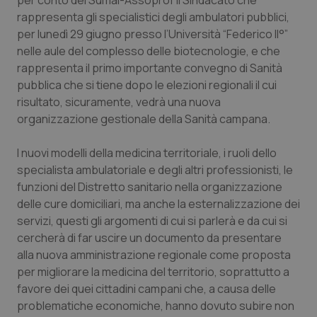
per conto del Sumai-Assoprof il Sindacato che
rappresenta gli specialistici degli ambulatori pubblici,
Piemonte
HIV
per lunedì 29 giugno presso l’Università “Federico II°”
nelle aule del complesso delle biotecnologie, e che
Provincia Autonoma di Bolzano
Infezioni & Febbre
rappresenta il primo importante convegno di Sanità
pubblica che si tiene dopo le elezioni regionali il cui
Provincia Autonoma di Trento
Ipertensione & Scompenso
risultato, sicuramente, vedrà una nuova
organizzazione gestionale della Sanità campana.
Puglia
Malattie rare
I nuovi modelli della medicina territoriale, i ruoli dello
specialista ambulatoriale e degli altri professionisti, le
Sardegna
Malattia di Crohn & Rettocolite Ulcerosa
funzioni del Distretto sanitario nella organizzazione
delle cure domiciliari, ma anche la esternalizzazione dei
Sicilia
Neuroscienze & patologie neurodegenerative
servizi, questi gli argomenti di cui si parlerà e da cui si
cercherà di far uscire un documento da presentare
Toscana
Obesità
alla nuova amministrazione regionale come proposta
per migliorare la medicina del territorio, soprattutto a
Umbria
Oftalmologia
favore dei quei cittadini campani che, a causa delle
problematiche economiche, hanno dovuto subire non