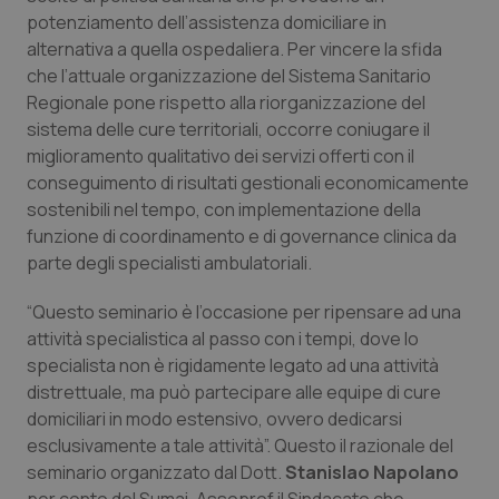
Calabria
Asma & BPCO
potenziamento dell’assistenza domiciliare in
alternativa a quella ospedaliera. Per vincere la sfida
Campania
Car-T
che l’attuale organizzazione del Sistema Sanitario
Regionale pone rispetto alla riorganizzazione del
sistema delle cure territoriali, occorre coniugare il
Emilia-Romagna
Colesterolo & coronaropatie
miglioramento qualitativo dei servizi offerti con il
conseguimento di risultati gestionali economicamente
Friuli Venezia Giulia
Dermatite Atopica
sostenibili nel tempo, con implementazione della
funzione di coordinamento e di governance clinica da
Lazio
Diabete & glucometri
parte degli specialisti ambulatoriali.
Liguria
Disturbi dell’umore
“Questo seminario è l’occasione per ripensare ad una
attività specialistica al passo con i tempi, dove lo
Lombardia
Dolore
specialista non è rigidamente legato ad una attività
distrettuale, ma può partecipare alle equipe di cure
domiciliari in modo estensivo, ovvero dedicarsi
Marche
Donna & Salute
esclusivamente a tale attività”. Questo il razionale del
seminario organizzato dal Dott.
Stanislao Napolano
Molise
Epatiti