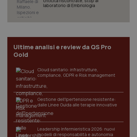
criticità riscontrate, stop al
laboratorio di Embriologia
Necessari
Statistici
Marketing
I cookie necessari contribuiscono a rendere fruibile il
sito web abilitandone funzionalità di base quali la
navigazione sulle pagine e l'accesso alle aree
protette del sito. Il sito web non è in grado di
funzionare correttamente senza questi cookie.
Ultime analisi e review da QS Pro
Gold
Nome
Fornitore
/
Dominio
Scaden
VISITOR_PRIVACY_METADATA
5 mesi
YouTube
settim
.youtube.com
Cloud sanitario: infrastrutture,
compliance, GDPR e Risk management
Gestione dell'Ipertensione resistente:
dalle Linee Guida alle terapie innovative
Leadership Infermieristica 2026: nuovi
modelli di responsabilità e autonomia