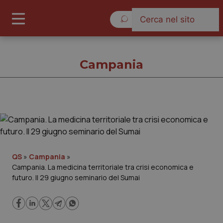
Lunedì 10 Agosto 2026
Campania
Campania
Cronache
QS
»
Campania
»
Campania. La medicina territoriale tra crisi economica e
Governo e Parlamento
futuro. Il 29 giugno seminario del Sumai
Regioni e Asl
Lavoro e Professioni