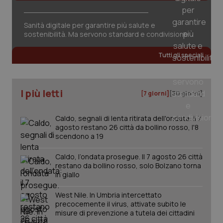
session-id
settim
2 gior
Sanità digitale per garantire più salute e
sostenibilità. Ma servono standard e condivisione
_ga
Tutti gli speciali
1 anno
Google LLC
mes
.quotidianosanita.it
I più letti
[7 giorni]
[30 giorni]
Caldo, segnali di lenta ritirata dell'ondata: il 7
agosto restano 26 città da bollino rosso, l'8
scendono a 19
Caldo, l’ondata prosegue. Il 7 agosto 26 città
restano da bollino rosso, solo Bolzano torna
in giallo
West Nile. In Umbria intercettato
precocemente il virus, attivate subito le
misure di prevenzione a tutela dei cittadini