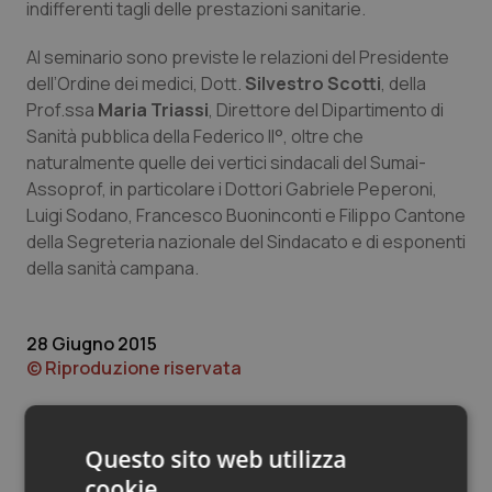
Valle D’Aosta
Oncodermatologia
indifferenti tagli delle prestazioni sanitarie.
Al seminario sono previste le relazioni del Presidente
Veneto
Oncoematologia
dell’Ordine dei medici, Dott.
Silvestro Scotti
, della
Prof.ssa
Maria Triassi
, Direttore del Dipartimento di
Oncologia & Nutrizione
Sanità pubblica della Federico II°, oltre che
naturalmente quelle dei vertici sindacali del Sumai-
Psoriasi & pelle
Assoprof, in particolare i Dottori Gabriele Peperoni,
Luigi Sodano, Francesco Buoninconti e Filippo Cantone
Quotidiano Cardiologia
della Segreteria nazionale del Sindacato e di esponenti
della sanità campana.
Quotidiano Chirurgia
28 Giugno 2015
Quotidiano Oncologia
© Riproduzione riservata
Quotidiano Pediatria
Questo sito web utilizza
Rene & patologie urogenitali
cookie