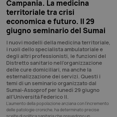
Campania. La medicina
territoriale tra crisi
Scienza e Farmaci
economica e futuro. Il 29
Studi e Analisi
giugno seminario del Sumai
Lettere al direttore
I nuovi modelli della medicina territoriale,
i ruoli dello specialista ambulatoriale e
Edizioni Regionali
degli altri professionisti, le funzioni del
Distretto sanitario nell’organizzazione
QS Pro
delle cure domiciliari, ma anche la
esternalizzazione dei servizi. Questi i
Professionisti Sanitari.AI
temi di un seminario organizzato dal
Sumai-Assoprof per lunedì 29 giugno
Abruzzo
QS Pro Gold
all’Università Federico II.
L’aumento della popolazione anziana con l’incremento
QS Club
Newsletter
Basilicata
Artrite & artrosi
delle patologie croniche, ha determinato precise
scelte di politica sanitaria che prevedono un