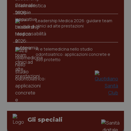
Leadership Medica 2026: guidare team
CookieScriptConsent
5 mesi
CookieScript
clinici ad alte prestazioni
settim
www.quotidianosanita.it
AI e telemedicina nello studio
odontoiatrico: applicazioni concrete e
uso protetto
tracking-sites-ironfish-
www.quotidianosanita.it
4
tracking-enable
settim
2 gior
Gli speciali
tracking-sites-ironfish-
www.quotidianosanita.it
4