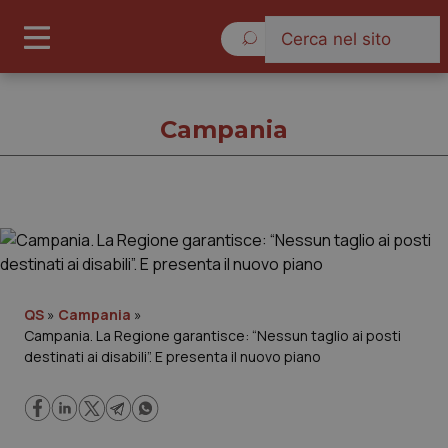
Venerdì 7 Agosto 2026
Campania
Campania
Cronache
QS
»
Campania
»
Campania. La Regione garantisce: “Nessun taglio ai posti
Governo e Parlamento
destinati ai disabili”. E presenta il nuovo piano
Regioni e Asl
Lavoro e Professioni