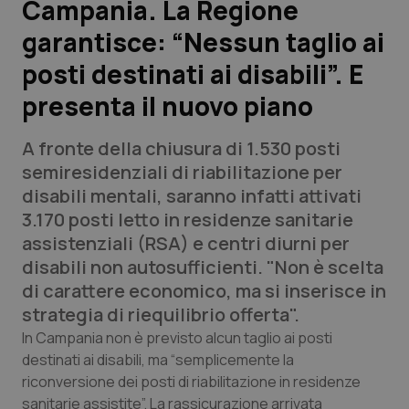
Campania. La Regione
garantisce: “Nessun taglio ai
Scienza e Farmaci
posti destinati ai disabili”. E
Studi e Analisi
presenta il nuovo piano
Lettere al direttore
A fronte della chiusura di 1.530 posti
semiresidenziali di riabilitazione per
Edizioni Regionali
disabili mentali, saranno infatti attivati
3.170 posti letto in residenze sanitarie
QS Pro
assistenziali (RSA) e centri diurni per
disabili non autosufficienti. "Non è scelta
Professionisti Sanitari.AI
di carattere economico, ma si inserisce in
strategia di riequilibrio offerta".
Abruzzo
QS Pro Gold
In Campania non è previsto alcun taglio ai posti
destinati ai disabili, ma “semplicemente la
QS Club
Newsletter
Basilicata
Artrite & artrosi
riconversione dei posti di riabilitazione in residenze
sanitarie assistite”. La rassicurazione arrivata