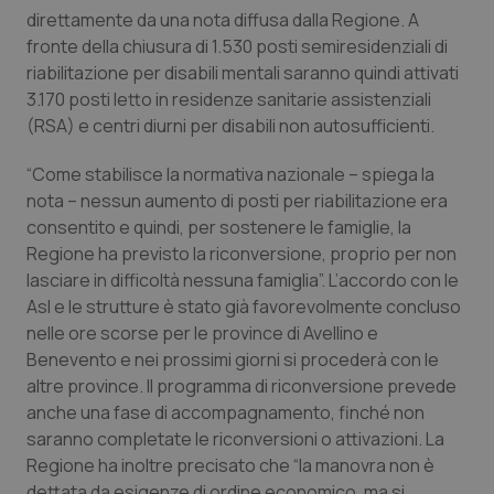
Calabria
Asma & BPCO
direttamente da una nota diffusa dalla Regione. A
fronte della chiusura di 1.530 posti semiresidenziali di
riabilitazione per disabili mentali saranno quindi attivati
Campania
Car-T
3.170 posti letto in residenze sanitarie assistenziali
(RSA) e centri diurni per disabili non autosufficienti.
Emilia-Romagna
Colesterolo & coronaropatie
“Come stabilisce la normativa nazionale – spiega la
Friuli Venezia Giulia
Dermatite Atopica
nota – nessun aumento di posti per riabilitazione era
consentito e quindi, per sostenere le famiglie, la
Lazio
Diabete & glucometri
Regione ha previsto la riconversione, proprio per non
lasciare in difficoltà nessuna famiglia”. L’accordo con le
Liguria
Disturbi dell’umore
Asl e le strutture è stato già favorevolmente concluso
nelle ore scorse per le province di Avellino e
Benevento e nei prossimi giorni si procederà con le
Lombardia
Dolore
altre province. Il programma di riconversione prevede
anche una fase di accompagnamento, finché non
Marche
Donna & Salute
saranno completate le riconversioni o attivazioni. La
Regione ha inoltre precisato che “la manovra non è
Molise
Epatiti
dettata da esigenze di ordine economico, ma si