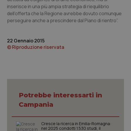
inserisce in una più ampia strategia di riequilibrio
Piemonte
HIV
dell’offerta che la Regione avrebbe dovuto comunque
perseguire anche a prescindere dal Piano di rientro”.
Provincia Autonoma di Bolzano
Infezioni & Febbre
Provincia Autonoma di Trento
Ipertensione & Scompenso
22 Gennaio 2015
© Riproduzione riservata
Puglia
Malattie rare
Sardegna
Malattia di Crohn & Rettocolite Ulcerosa
Sicilia
Neuroscienze & patologie neurodegenerative
Potrebbe interessarti in
Toscana
Obesità
Campania
Umbria
Oftalmologia
Cresce la ricerca in Emilia-Romagna:
nel 2025 condotti 1.530 studi, il