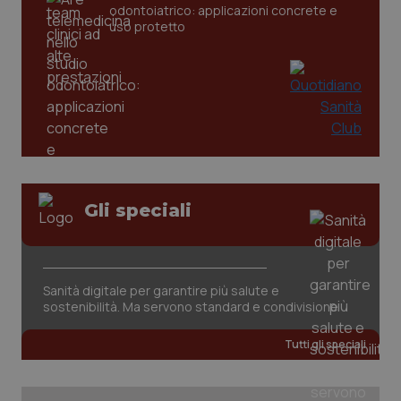
odontoiatrico: applicazioni concrete e
uso protetto
CookieScriptConsent
5 mesi
CookieScript
Gli speciali
settim
www.quotidianosanita.it
Sanità digitale per garantire più salute e
sostenibilità. Ma servono standard e condivisione
Tutti gli speciali