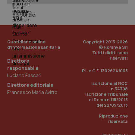
Quotidiano online
Copyright 2013-2026
d'informazione sanitaria
© Homnya Srl
Tutti i diritti sono
riservati
Direttore
responsabile
P.I. e C.F. 13026241003
Luciano Fassari
Iscrizione al ROC
Direttore editoriale
n.34308
Francesco Maria Avitto
PHPSESSID
Sessio
PHP.net
Iscrizione Tribunale
www.quotidianosanita.it
di Roma n.115/2013
del 22/05/2013
Riproduzione
riservata