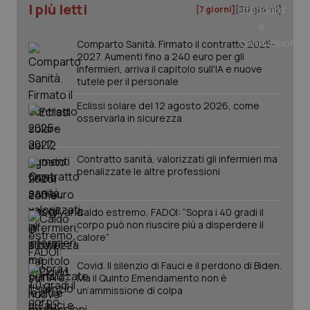
I più letti
[7 giorni]
[30 giorni]
tracking-sites-ironfish-
www.quotidianosanita.it
4
tracking-enable
settim
2 gior
Comparto Sanità. Firmato il contratto 2025-
2027. Aumenti fino a 240 euro per gli
infermieri, arriva il capitolo sull'IA e nuove
tutele per il personale
tracking-sites-ironfish-
www.quotidianosanita.it
4
Eclissi solare del 12 agosto 2026, come
session-id
settim
2 gior
osservarla in sicurezza
Contratto sanità, valorizzati gli infermieri ma
penalizzate le altre professioni
_ga
1 anno
Google LLC
mes
.quotidianosanita.it
Caldo estremo, FADOI: “Sopra i 40 gradi il
corpo può non riuscire più a disperdere il
calore”
Covid. Il silenzio di Fauci e il perdono di Biden.
Ma il Quinto Emendamento non è
un’ammissione di colpa