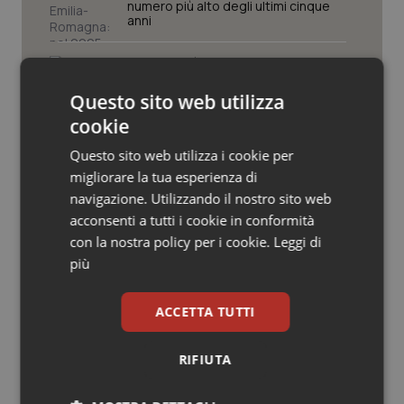
Valle D’Aosta
Oncodermatologia
numero più alto degli ultimi cinque
anni
Veneto
Oncoematologia
Puglia. Unità di crisi sanitaria al lavoro,
Decaro accelera su 118, liste d’attesa
e conti
Oncologia & Nutrizione
Questo sito web utilizza
cookie
Psoriasi & pelle
Educazione sanitaria: il farmaco più
Questo sito web utilizza i cookie per
efficace
migliorare la tua esperienza di
Quotidiano Cardiologia
navigazione. Utilizzando il nostro sito web
acconsenti a tutti i cookie in conformità
Napoli. Medico preso a pugni dal
Quotidiano Chirurgia
con la nostra policy per i cookie.
Leggi di
marito della paziente incinta
più
Quotidiano Oncologia
ACCETTA TUTTI
Quotidiano Pediatria
RIFIUTA
Rene & patologie urogenitali
Ultime analisi e review da QS Pro