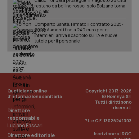
Caldo, l’ondata prosegue. Il 7 agosto 26 città
restano da bollino rosso, solo Bolzano torna
in giallo
Comparto Sanità. Firmato il contratto 2025-
2027. Aumenti fino a 240 euro per gli
infermieri, arriva il capitolo sull'IA e nuove
tutele per il personale
Quotidiano online
Copyright 2013-2026
d'informazione sanitaria
© Homnya Srl
Tutti i diritti sono
riservati
Direttore
responsabile
PHPSESSID
P.I. e C.F. 13026241003
Sessio
PHP.net
Luciano Fassari
www.quotidianosanita.it
Iscrizione al ROC
Direttore editoriale