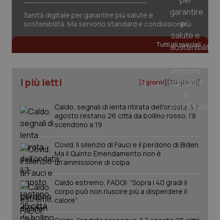
Sanità digitale per garantire più salute e
sostenibilità. Ma servono standard e condivisione
Tutti gli speciali
tracking-sites-ironfish-
www.quotidianosanita.it
4
tracking-enable
settim
2 gior
I più letti
[7 giorni]
[30 giorni]
Caldo, segnali di lenta ritirata dell'ondata: il 7
tracking-sites-ironfish-
www.quotidianosanita.it
4
session-id
settim
agosto restano 26 città da bollino rosso, l'8
2 gior
scendono a 19
Covid. Il silenzio di Fauci e il perdono di Biden.
Ma il Quinto Emendamento non è
un’ammissione di colpa
_ga
1 anno
Google LLC
mes
.quotidianosanita.it
Caldo estremo, FADOI: “Sopra i 40 gradi il
corpo può non riuscire più a disperdere il
calore”