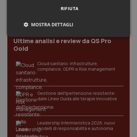
Salute orale & impianti
RIFIUTA
Sangue & coagulazione
MOSTRA DETTAGLI
Necessari
Statistici
Marketing
Tiroide
Ultime analisi e review da QS Pro
Gold
Tumore al seno
Cloud sanitario: infrastrutture,
compliance, GDPR e Risk management
Tumore ovarico
Necessari
Statistici
Marketing
Tumori del Polmone & Testa Collo
I cookie necessari contribuiscono a rendere fruibile il
Gestione dell'Ipertensione resistente:
sito web abilitandone funzionalità di base quali la
dalle Linee Guida alle terapie innovative
Tumori gastrointestinali
navigazione sulle pagine e l'accesso alle aree
protette del sito. Il sito web non è in grado di
funzionare correttamente senza questi cookie.
Ulcera & Reflusso
Nome
Fornitore
/
Dominio
Scaden
Leadership Infermieristica 2026: nuovi
modelli di responsabilità e autonomia
VISITOR_PRIVACY_METADATA
5 mesi
YouTube
Vaccini
settim
.youtube.com