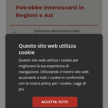
Valle D’Aosta
Oncodermatologia
Potrebbe interessarti in
Veneto
Oncoematologia
Regioni e Asl
Oncologia & Nutrizione
Settimana della Scienza dello
Spallanzani: capire la ricerca per
Psoriasi & pelle
comprendere il presente
Questo sito web utilizza
Quotidiano Cardiologia
cookie
Regione Lombardia scrive al ministro
Schillaci: “Gli attuali indicatori non
Questo sito web utilizza i cookie per
fotografano la qualità reale del Ssn”
Quotidiano Chirurgia
migliorare la tua esperienza di
navigazione. Utilizzando il nostro sito web
Quotidiano Oncologia
Case di comunità. La sfida ora è
acconsenti a tutti i cookie in conformità
riempirle di professionisti e servizi. Il
con la nostra policy per i cookie.
Leggi di
punto della Conferenza delle Regioni
Quotidiano Pediatria
più
San Raffaele di Milano. Ispezioni e
Rene & patologie urogenitali
ACCETTA TUTTI
criticità riscontrate, stop al
laboratorio di Embriologia