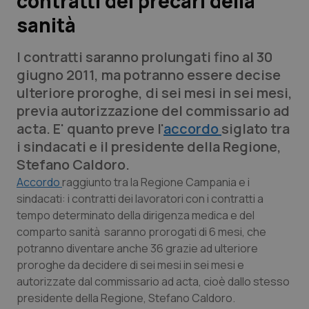
contratti dei precari della
sanità
Scienza e Farmaci
I contratti saranno prolungati fino al 30
Studi e Analisi
giugno 2011, ma potranno essere decise
ulteriore proroghe, di sei mesi in sei mesi,
Lettere al direttore
previa autorizzazione del commissario ad
acta. E' quanto preve l'
accordo
siglato tra
Edizioni Regionali
i sindacati e il presidente della Regione,
Stefano Caldoro.
QS Pro
Accordo
raggiunto tra la Regione Campania e i
sindacati: i contratti dei lavoratori con i contratti a
Professionisti Sanitari.AI
tempo determinato della dirigenza medica e del
comparto sanità saranno prorogati di 6 mesi, che
Abruzzo
QS Pro Gold
potranno diventare anche 36 grazie ad ulteriore
proroghe da decidere di sei mesi in sei mesi e
QS Club
Newsletter
autorizzate dal commissario ad acta, cioè dallo stesso
Basilicata
Artrite & artrosi
presidente della Regione, Stefano Caldoro.