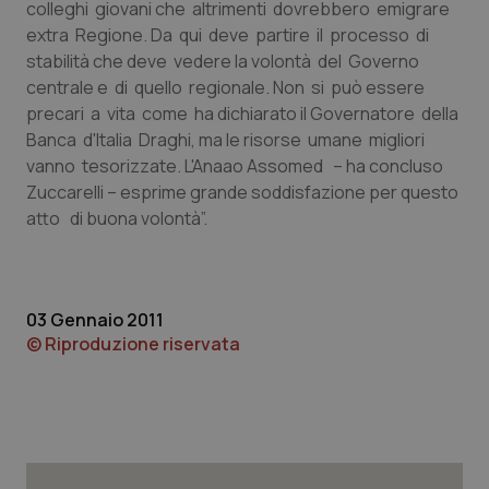
colleghi giovani che altrimenti dovrebbero emigrare
extra Regione. Da qui deve partire il processo di
Piemonte
HIV
stabilità che deve vedere la volontà del Governo
centrale e di quello regionale. Non si può essere
Provincia Autonoma di Bolzano
Infezioni & Febbre
precari a vita come ha dichiarato il Governatore della
Banca d'Italia Draghi, ma le risorse umane migliori
Provincia Autonoma di Trento
Ipertensione & Scompenso
vanno tesorizzate. L'Anaao Assomed – ha concluso
Zuccarelli – esprime grande soddisfazione per questo
Puglia
Malattie rare
atto di buona volontà”.
Sardegna
Malattia di Crohn & Rettocolite Ulcerosa
03 Gennaio 2011
Sicilia
Neuroscienze & patologie neurodegenerative
© Riproduzione riservata
Toscana
Obesità
Umbria
Oftalmologia