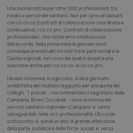
Calabria
Asma & BPCO
Una buona notizia per oltre 1.000 professionisti, tra
medici e personale sanitario. Non per i precari assunti
Campania
Car-T
con co.co.co (contratti di collaborazione coordinata e
continuativa), i co.co.pro. (contratti di collaborazione
Emilia-Romagna
Colesterolo & coronaropatie
professionale), che resteranno infatti esclusi
dall’accordo. Nella prima metà di gennaio sono
Friuli Venezia Giulia
Dermatite Atopica
comunque previsti altri incontri tra le parti sociali e la
Giunta regionali, nel corso dei quali si auspica una
soluzione anche per i co.co.co. e i co.co.pro.
Lazio
Diabete & glucometri
L'Anaao Assomed, in ogni caso, si dice già molto
Liguria
Disturbi dell’umore
soddisfatta del risultato raggiunto per una quota dei
colleghi. "I precari – ha commentato il segretario della
Lombardia
Dolore
Campania, Bruno Zuccarelli – sono la risorsa del
servizio sanitario regionale cCampano e vanno
Marche
Donna & Salute
salvaguardati nella loro professionalità. L'Accordo
sottoscritto è quindi un atto di grande attenzione
Molise
Epatiti
della parte pubblica e delle forze sociali e verso