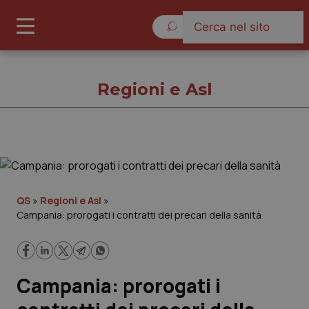
Domenica 9 Agosto 2026
Regioni e Asl
Regioni e Asl
Cronache
QS
»
Regioni e Asl
»
Campania: prorogati i contratti dei precari della sanità
Governo e Parlamento
Regioni e Asl
Campania: prorogati i
Lavoro e Professioni