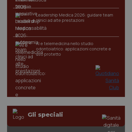
Leadership Medica 2026: guidare team
clinici ad alte prestazioni
AI e telemedicina nello studio
odontoiatrico: applicazioni concrete e
uso protetto
CookieScriptConsent
5 mesi
CookieScript
settim
www.quotidianosanita.it
Gli speciali