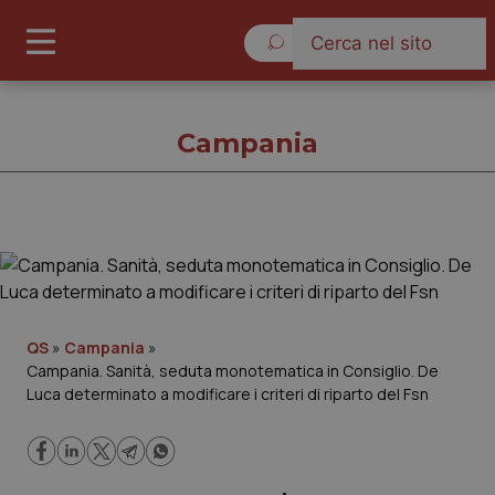
Giovedì 6 Agosto 2026
Campania
Campania
Cronache
QS
»
Campania
»
Campania. Sanità, seduta monotematica in Consiglio. De
Governo e Parlamento
Luca determinato a modificare i criteri di riparto del Fsn
Regioni e Asl
Lavoro e Professioni