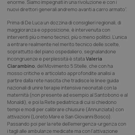
enorme. Siamo impegnati in una rivoluzione e con i
nuovi direttori generali andremo avanti a carro armato”.
Prima di De Luca un dozzina di consiglieri regionali, di
maggioranza e opposizione, è intervenuta con
interventi più o meno tecnici, più o meno politici. L’unica
a entrare realmente nel merito tecnico delle scelte,
soprattutto del piano ospedaliero, segnalandone
incongruenze e perplessità è stata
Valeria
Ciarambino
, del Movimento 5 Stelle, che con ha
mosso critiche e articolato approfondite analisi a
partire dalla rete nascita che tradisce le linee guida
nazionali di unire terapie intensive neonatali con la
maternità (non presente ad esempio al Santobono e al
Monaldi), e poi la Rete pediatrica di cui si chiedono
tempi e modi per calibrare chiusure (Annunziata) con
attivazioni (Loreto Mare e San Giovanni Bosco).
Passando poi per la rete dell’emergenza-urgenza con
i tagli alle ambulanze medicate ma con l’attivazione