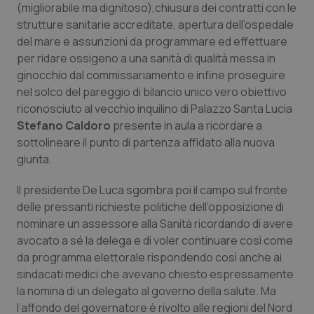
(migliorabile ma dignitoso),chiusura dei contratti con le
Salute orale & impianti
strutture sanitarie accreditate, apertura dell’ospedale
del mare e assunzioni da programmare ed effettuare
Sangue & coagulazione
per ridare ossigeno a una sanità di qualità messa in
ginocchio dal commissariamento e infine proseguire
Tiroide
nel solco del pareggio di bilancio unico vero obiettivo
riconosciuto al vecchio inquilino di Palazzo Santa Lucia
Tumore al seno
Stefano Caldoro
presente in aula a ricordare a
sottolineare il punto di partenza affidato alla nuova
giunta.
Tumore ovarico
Il presidente De Luca sgombra poi il campo sul fronte
Tumori del Polmone & Testa Collo
delle pressanti richieste politiche dell’opposizione di
nominare un assessore alla Sanità ricordando di avere
Tumori gastrointestinali
avocato a sé la delega e di voler continuare così come
da programma elettorale rispondendo così anche ai
Ulcera & Reflusso
sindacati medici che avevano chiesto espressamente
la nomina di un delegato al governo della salute. Ma
Vaccini
l’affondo del governatore è rivolto alle regioni del Nord