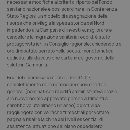
Valle D’Aosta
Oncodermatologia
necessarie modifiche ai criteri di riparto del Fondo
sanitario nazionale e così scardinare, in Conferenza
Veneto
Oncoematologia
Stato Regioni, un modello di assegnazione delle
risorse che privilegia la spesa storica del Nord
impedendo alla Campania di investire, migliorare e
Oncologia & Nutrizione
cancellare la migrazione sanitaria record, è stato
protagonista ieri, in Consiglio regionale, chiudendo tre
Psoriasi & pelle
ore di dibattito serrato nella seduta monotematica
dedicata alla discussione sui temi del governo della
Quotidiano Cardiologia
salute in Campania.
Quotidiano Chirurgia
Fine del commissariamento entro il 2017,
completamento delle nomine dei nuovi direttori
Quotidiano Oncologia
generali (nominati con rapidità amministrativa grazie
alle nuove norme approvate perché altrimenti ci
sarebbe voluto almeno un anno) obiettivi da
Quotidiano Pediatria
raggiungere con verifiche trimestrali per voltare
pagina e risalire la china dei Livelli essenziali di
Rene & patologie urogenitali
assistenza, attuazione del piano ospedaliero