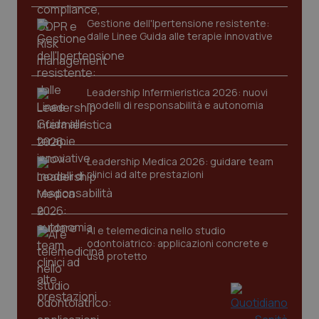
You
YSC
Gestione dell'Ipertensione resistente:
Sessione
Que
Google LLC
imp
.youtube.com
dalle Linee Guida alle terapie innovative
You
ten
vis
vid
Leadership Infermieristica 2026: nuovi
__Secure-
.youtube.com
5 mesi 4
Que
ROLLOUT_TOKEN
settimane
imp
modelli di responsabilità e autonomia
You
ges
del
e d
per
Leadership Medica 2026: guidare team
del
ute
clinici ad alte prestazioni
tracking-sites-
www.quotidianosanita.it
4
Que
ironfish-tracking-
settimane
imp
named-enable
2 giorni
dal
per 
AI e telemedicina nello studio
sis
odontoiatrico: applicazioni concrete e
sol
ute
uso protetto
ide
Wel