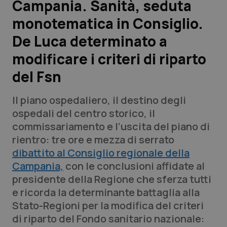
Campania. Sanità, seduta
monotematica in Consiglio.
Scienza e Farmaci
De Luca determinato a
Studi e Analisi
modificare i criteri di riparto
del Fsn
Lettere al direttore
Il piano ospedaliero, il destino degli
Edizioni Regionali
ospedali del centro storico, il
commissariamento e l’uscita del piano di
QS Pro
rientro: tre ore e mezza di serrato
dibattito al Consiglio regionale della
Professionisti Sanitari.AI
Campania,
con le conclusioni affidate al
presidente della Regione che sferza tutti
Abruzzo
QS Pro Gold
e ricorda la determinante battaglia alla
Stato-Regioni per la modifica del criteri
QS Club
Newsletter
Basilicata
Artrite & artrosi
di riparto del Fondo sanitario nazionale: