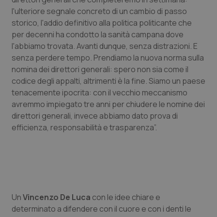
l'ulteriore segnale concreto di un cambio di passo
Piemonte
HIV
storico, l'addio definitivo alla politica politicante che
per decenni ha condotto la sanità campana dove
Provincia Autonoma di Bolzano
Infezioni & Febbre
l'abbiamo trovata. Avanti dunque, senza distrazioni. E
senza perdere tempo. Prendiamo la nuova norma sulla
Provincia Autonoma di Trento
Ipertensione & Scompenso
nomina dei direttori generali: spero non sia come il
codice degli appalti, altrimenti è la fine. Siamo un paese
Puglia
Malattie rare
tenacemente ipocrita: con il vecchio meccanismo
avremmo impiegato tre anni per chiudere le nomine dei
direttori generali, invece abbiamo dato prova di
Sardegna
Malattia di Crohn & Rettocolite Ulcerosa
efficienza, responsabilità e trasparenza”.
Sicilia
Neuroscienze & patologie neurodegenerative
Toscana
Obesità
Umbria
Oftalmologia
Un
Vincenzo De Luca
con le idee chiare e
determinato a difendere con il cuore e con i denti le