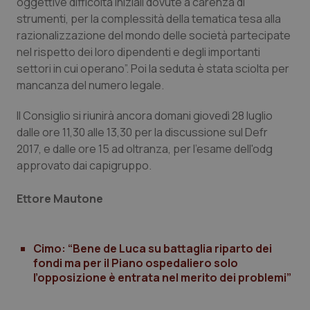
oggettive difficoltà iniziali dovute a carenza di
strumenti, per la complessità della tematica tesa alla
razionalizzazione del mondo delle società partecipate
nel rispetto dei loro dipendenti e degli importanti
settori in cui operano”. Poi la seduta è stata sciolta per
mancanza del numero legale.
Il Consiglio si riunirà ancora domani giovedì 28 luglio
dalle ore 11,30 alle 13,30 per la discussione sul Defr
2017, e dalle ore 15 ad oltranza, per l'esame dell'odg
approvato dai capigruppo.
PHPSESSID
Sessio
PHP.net
www.quotidianosanita.it
Ettore Mautone
Cimo: “Bene de Luca su battaglia riparto dei
fondi ma per il Piano ospedaliero solo
l’opposizione è entrata nel merito dei problemi”