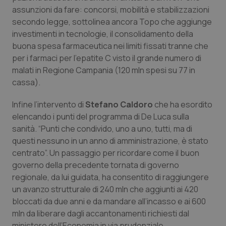
assunzioni da fare: concorsi, mobilità e stabilizzazioni
secondo legge, sottolinea ancora Topo che aggiunge
investimenti in tecnologie, il consolidamento della
buona spesa farmaceutica nei limiti fissati tranne che
per i farmaci per l’epatite C visto il grande numero di
malati in Regione Campania (120 mln spesi su 77 in
cassa).
CookieScriptConsent
5 mesi
CookieScript
settim
www.quotidianosanita.it
Infine l’intervento di
Stefano Caldoro
che ha esordito
elencando i punti del programma di De Luca sulla
sanità. “Punti che condivido, uno a uno, tutti, ma di
questi nessuno in un anno di amministrazione, è stato
centrato”. Un passaggio per ricordare come il buon
governo della precedente tornata di governo
regionale, da lui guidata, ha consentito di raggiungere
un avanzo strutturale di 240 mln che aggiunti ai 420
bloccati da due anni e da mandare all’incasso e ai 600
tracking-sites-ironfish-
www.quotidianosanita.it
4
mln da liberare dagli accantonamenti richiesti dal
tracking-enable
settim
ministero dell’Economia in via prudenziale
2 gior