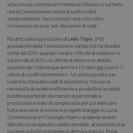
attacchi sui commissari Polimeni e D’Amario e sul fatto
che la Commissione sanità di cui Borrelli è
vicepresidente, ha incontrato una sola volta i
commissari ad acta “per discutere di nulla”.
Più articolata la posizione di
Necessari
Statistici
Lello Topo,
Marketing
(Pd)
presidente della Commissione sanità che ha ribadito
I cookie necessari contribuiscono a rendere fruibile il
come dal 2010, quando c’erano 756 mln di sbilancio si
sito web abilitandone funzionalità di base quali la
navigazione sulle pagine e l'accesso alle aree
sia arrivati al 2015 con 28 mln di attivo e un debito
protette del sito. Il sito web non è in grado di
passato da 7 mld cinque anni fa a 1,5 mld oggi (con 6-7
funzionare correttamente senza questi cookie.
milioni di crediti dal ministero. “Un presupposto per
Nome
Fornitore
/
Dominio
Scaden
risalire la china dei Livelli di assistenza” ma con la
VISITOR_PRIVACY_METADATA
5 mesi
YouTube
necessità di rendere efficiente e produttiva la sanità
settim
.youtube.com
pubblica partendo dai numeri di personale e
prestazioni e indici di complessità per poi elencare
tutta una serie di norme e progetti di legge su cui la
Commissione e il Consiglio stanno andando avanti:
dall’utilizzo terapeutico della cannabis all’assistenza ai
pazienti autistici entrambe in dirittura d’arrivo. Poi le