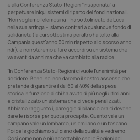
e alla Conferenza Stato-Regioni “insaponata” a
perpetuare iniqui sistemi di riparto dei fondi nazionali.
“Non vogliamo l’elemosina – ha sottolineato de Luca
nella sua arringa – siamo contrari a qualunque fondo di
solidarietà (la cui sottostima peraltro ha tolto alla
Campania quest’anno 50 mln rispetto allo scorso anno
ndr), e non staremo a fare accordi su un sistema che
va avanti da anni ma che va cambiato alla radice.
“In Conferenza Stato-Regioni ci vuole l’unanimità per
decidere. Bene, noi non daremo il nostro assenso che
pretende di garantire il dal 60 al 40% della spesa
storica in funzione di chi ha avuto di più negli ultimi anni
e cristallizzato un sistema che ci vede penalizzati.
Abbiamo raggiunto i, pareggio di bilancio ora ci devono
dare le risorse per quota procapite. Quanto vale un
campano vale un lombardo, un emiliano e un toscano.
Poi ce la giochiamo sul piano della qualità e vedremo.
Così come non è più accettabile che le Regioni del