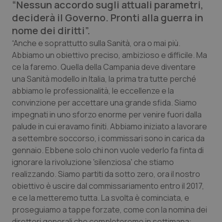
“Nessun accordo sugli attuali parametri,
Calabria
Asma & BPCO
deciderà il Governo. Pronti alla guerra in
nome dei diritti”.
Campania
Car-T
“Anche e soprattutto sulla Sanità, ora o mai più.
Abbiamo un obiettivo preciso, ambizioso e difficile. Ma
Emilia-Romagna
Colesterolo & coronaropatie
ce la faremo. Quella della Campania deve diventare
una Sanità modello in Italia, la prima tra tutte perché
Friuli Venezia Giulia
Dermatite Atopica
abbiamo le professionalità, le eccellenze e la
convinzione per accettare una grande sfida. Siamo
Lazio
Diabete & glucometri
impegnati in uno sforzo enorme per venire fuori dalla
palude in cui eravamo finiti. Abbiamo iniziato a lavorare
Liguria
Disturbi dell’umore
a settembre soccorso, i commissari sono in carica da
gennaio. Ebbene solo chi non vuole vederlo fa finta di
Lombardia
Dolore
ignorare la rivoluzione 'silenziosa' che stiamo
realizzando. Siamo partiti da sotto zero, ora il nostro
obiettivo è uscire dal commissariamento entro il 2017,
Marche
Donna & Salute
e ce la metteremo tutta. La svolta è cominciata, e
proseguiamo a tappe forzate, come con la nomina dei
Molise
Epatiti
direttori generali che completeremo in settimana: