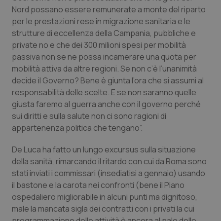
Nord possano essere remunerate a monte del riparto
per le prestazioni rese in migrazione sanitaria e le
strutture di eccellenza della Campania, pubbliche e
private no e che dei 300 milioni spesi per mobilità
passiva non se ne possa incamerare una quota per
mobilità attiva da altre regioni. Se non c’è l’unanimità
decide il Governo? Bene è giunta l’ora che si assumi al
responsabilità delle scelte. E se non saranno quelle
giusta faremo al guerra anche con il governo perché
sui diritti e sulla salute non ci sono ragioni di
appartenenza politica che tengano”.
De Luca ha fatto un lungo excursus sulla situazione
della sanità, rimarcando il ritardo con cui da Roma sono
stati inviati i commissari (insediatisi a gennaio) usando
il bastone e la carota nei confronti (bene il Piano
ospedaliero migliorabile in alcuni punti ma dignitoso,
male la mancata sigla dei contratti con i privati la cui
programmazione delle attività è ancora al palo delle