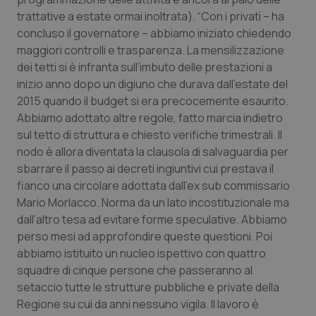
trattative a estate ormai inoltrata). “Con i privati – ha
concluso il governatore – abbiamo iniziato chiedendo
maggiori controlli e trasparenza. La mensilizzazione
dei tetti si è infranta sull’imbuto delle prestazioni a
inizio anno dopo un digiuno che durava dall’estate del
2015 quando il budget si era precocemente esaurito.
Abbiamo adottato altre regole, fatto marcia indietro
sul tetto di struttura e chiesto verifiche trimestrali. Il
nodo è allora diventata la clausola di salvaguardia per
sbarrare il passo ai decreti ingiuntivi cui prestava il
fianco una circolare adottata dall’ex sub commissario
Mario Morlacco. Norma da un lato incostituzionale ma
dall’altro tesa ad evitare forme speculative. Abbiamo
perso mesi ad approfondire queste questioni. Poi
abbiamo istituito un nucleo ispettivo con quattro
squadre di cinque persone che passeranno al
setaccio tutte le strutture pubbliche e private della
Regione su cui da anni nessuno vigila. Il lavoro è