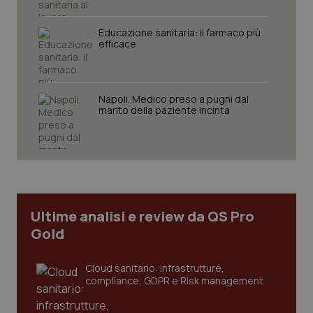
You
da Google
ten
Analytics
pre
per
del
Educazione sanitaria: il farmaco più
mantener
vid
efficace
lo stato
inco
della
può
sessione.
det
vis
web
Napoli. Medico preso a pugni dal
uti
nuo
marito della paziente incinta
ver
dell
You
__Secure-YNID
.youtube.com
5 mesi 4
Que
settimane
imp
You
ten
pre
del
Ultime analisi e review da QS Pro
vid
inco
Gold
può
det
vis
web
Cloud sanitario: infrastrutture,
uti
compliance, GDPR e Risk management
nuo
ver
dell