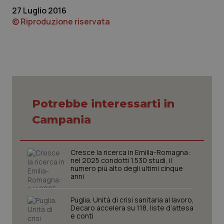
27 Luglio 2016
© Riproduzione riservata
_ga_KM60CM4NPH
.quotidianosanita.it
1 anno
mes
Potrebbe interessarti in
Campania
Cresce la ricerca in Emilia-Romagna:
nel 2025 condotti 1.530 studi, il
numero più alto degli ultimi cinque
anni
Fornitore
/
Nome
Scadenza
Descrizion
Dominio
Nome
Fornitore
/
Dominio
Scadenza
Des
Puglia. Unità di crisi sanitaria al lavoro,
_ga_0VMQEQKQ1N
.quotidianosanita.it
1 anno 1
Questo
Decaro accelera su 118, liste d’attesa
mese
cookie
VISITOR_INFO1_LIVE
5 mesi 4
Que
Google LLC
e conti
viene
settimane
imp
.youtube.com
utilizzato