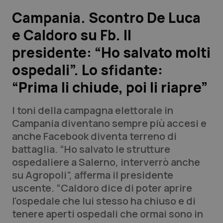
Campania. Scontro De Luca
Scienza e Farmaci
e Caldoro su Fb. Il
presidente: “Ho salvato molti
Studi e Analisi
ospedali”. Lo sfidante:
Lettere al direttore
“Prima li chiude, poi li riapre”
Edizioni Regionali
I toni della campagna elettorale in
Campania diventano sempre più accesi e
QS Pro
anche Facebook diventa terreno di
battaglia. “Ho salvato le strutture
Professionisti Sanitari.AI
ospedaliere a Salerno, interverrò anche
su Agropoli”, afferma il presidente
Abruzzo
QS Pro Gold
uscente. “Caldoro dice di poter aprire
l'ospedale che lui stesso ha chiuso e di
QS Club
Newsletter
Basilicata
Artrite & artrosi
tenere aperti ospedali che ormai sono in