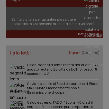
Sanità digitale per garantire più salute e
sostenibilità. Ma servono standard e condivisione
tracking-sites-ironfish-
www.quotidianosanita.it
4
Tutti gli speciali
tracking-enable
settim
2 gior
I più letti
[7 giorni]
[30 giorni]
tracking-sites-ironfish-
www.quotidianosanita.it
4
session-id
settim
Caldo, segnali di lenta ritirata dell'ondata: il 7
2 gior
agosto restano 26 città da bollino rosso, l'8
scendono a 21
Covid. Il silenzio di Fauci e il perdono di Biden.
_ga
1 anno
Google LLC
Ma il Quinto Emendamento non è
mes
.quotidianosanita.it
un’ammissione di colpa
Caldo estremo, FADOI: “Sopra i 40 gradi il
corpo può non riuscire più a disperdere il