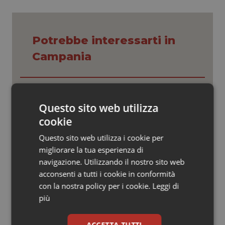
Valle D’Aosta
Oncodermatologia
Veneto
Oncoematologia
Potrebbe interessarti in
Oncologia & Nutrizione
Campania
Psoriasi & pelle
Cresce la ricerca in Emilia-Romagna:
nel 2025 condotti 1.530 studi, il
Quotidiano Cardiologia
numero più alto degli ultimi cinque
Questo sito web utilizza
anni
cookie
Quotidiano Chirurgia
Puglia. Unità di crisi sanitaria al lavoro,
Questo sito web utilizza i cookie per
Decaro accelera su 118, liste d’attesa
migliorare la tua esperienza di
e conti
Quotidiano Oncologia
navigazione. Utilizzando il nostro sito web
acconsenti a tutti i cookie in conformità
Quotidiano Pediatria
Educazione sanitaria: il farmaco più
con la nostra policy per i cookie.
Leggi di
efficace
più
Rene & patologie urogenitali
ACCETTA TUTTI