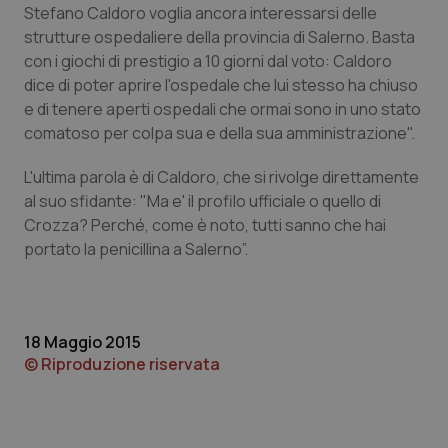
Stefano Caldoro voglia ancora interessarsi delle
Piemonte
HIV
strutture ospedaliere della provincia di Salerno. Basta
con i giochi di prestigio a 10 giorni dal voto: Caldoro
dice di poter aprire l'ospedale che lui stesso ha chiuso
Provincia Autonoma di Bolzano
Infezioni & Febbre
e di tenere aperti ospedali che ormai sono in uno stato
comatoso per colpa sua e della sua amministrazione".
Provincia Autonoma di Trento
Ipertensione & Scompenso
L'ultima parola è di Caldoro, che si rivolge direttamente
Puglia
Malattie rare
al suo sfidante: "Ma e' il profilo ufficiale o quello di
Crozza? Perché, come è noto, tutti sanno che hai
Sardegna
Malattia di Crohn & Rettocolite Ulcerosa
portato la penicillina a Salerno”.
Sicilia
Neuroscienze & patologie neurodegenerative
18 Maggio 2015
Toscana
Obesità
© Riproduzione riservata
Umbria
Oftalmologia