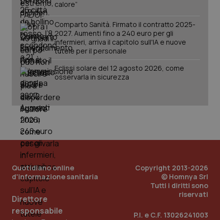
calore”
Comparto Sanità. Firmato il contratto 2025-
2027. Aumenti fino a 240 euro per gli
infermieri, arriva il capitolo sull'IA e nuove
tutele per il personale
Eclissi solare del 12 agosto 2026, come
osservarla in sicurezza
Quotidiano online
Copyright 2013-2026
d'informazione sanitaria
© Homnya Srl
Tutti i diritti sono
riservati
Direttore
PHPSESSID
Sessio
PHP.net
responsabile
www.quotidianosanita.it
P.I. e C.F. 13026241003