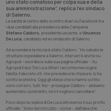
uno stato comatoso per colpa sua e della
Calabria
Asma & BPCO
sua amministrazione", replica l'ex sindaco
di Salerno.
Campania
Car-T
La sanità al centro dello scontro di ieri su Facebook tra
i due candidati alla presidenza della Campania,
Emilia-Romagna
Colesterolo & coronaropatie
Stefano Caldoro,
presidente uscente, e
Vincenzo
De Luca,
candidato ed ex sindacato di Salerno.
Friuli Venezia Giulia
Dermatite Atopica
Ad accendere la miccia è stato Caldoro: "Ho salvato le
Lazio
Diabete & glucometri
strutture ospedaliere a Salerno, interverrò anche su
Agropoli – esordisce sulla sua pagina ufficiale -. Su
Agropoli il duo 'De Luca Alfieri' racconta menzogne,
Liguria
Disturbi dell’umore
falsità. Il decreto 49, che prevedeva le chiusure, lo ha
scritto la sinistra. Oggi gli stessi che lo hanno scritto
Lombardia
Dolore
sono con loro, tutti. Noi – prosegue Caldoro – abbiamo
aumentato i posti letto, loro li vogliono cancellare".
Marche
Donna & Salute
Poco dopo la replica di De Luca attraverso il suo profilo
Molise
Epatiti
ufficiale: "Sono terrorizzato – scrive – dall'idea che