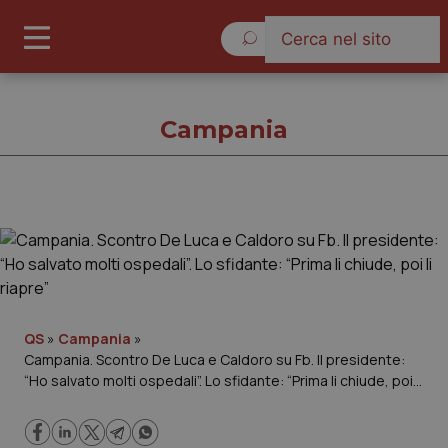
Venerdì 7 Agosto 2026
Campania
Campania
Cronache
Governo e Parlamento
QS
»
Campania
»
Campania. Scontro De Luca e Caldoro su Fb. Il presidente:
“Ho salvato molti ospedali”. Lo sfidante: “Prima li chiude, poi li
Regioni e Asl
riapre”
Lavoro e Professioni