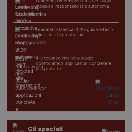
VISITOR_PRIVACY_METADATA
5 mesi
Leadership Infermieristica 2026: nuovi
YouTube
settim
.youtube.com
modelli di responsabilità e autonomia
Leadership Medica 2026: guidare team
clinici ad alte prestazioni
AI e telemedicina nello studio
odontoiatrico: applicazioni concrete e
uso protetto
CookieScriptConsent
5 mesi
CookieScript
settim
www.quotidianosanita.it
Gli speciali