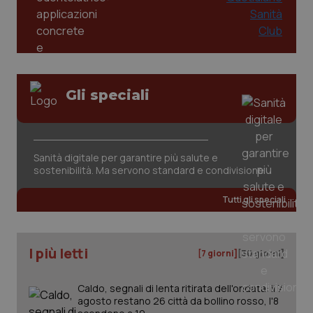
Gli speciali
CookieScriptConsent
5 mesi
CookieScript
settim
www.quotidianosanita.it
Sanità digitale per garantire più salute e
sostenibilità. Ma servono standard e condivisione
Tutti gli speciali
I più letti
[7 giorni]
[30 giorni]
Caldo, segnali di lenta ritirata dell'ondata: il 7
tracking-sites-ironfish-
www.quotidianosanita.it
4
agosto restano 26 città da bollino rosso, l'8
tracking-enable
settim