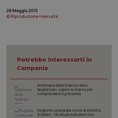
Piemonte
HIV
28 Maggio 2015
© Riproduzione riservata
Provincia Autonoma di Bolzano
Infezioni & Febbre
Provincia Autonoma di Trento
Ipertensione & Scompenso
Puglia
Malattie rare
Potrebbe interessarti in
Sardegna
Malattia di Crohn & Rettocolite Ulcerosa
Campania
Sicilia
Neuroscienze & patologie neurodegenerative
Settimana della Scienza dello
Spallanzani: capire la ricerca per
Toscana
Obesità
comprendere il presente
Umbria
Oftalmologia
Regione Lombardia scrive al ministro
Schillaci: “Gli attuali indicatori non