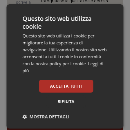
Valle D’Aosta
Oncodermatologia
fotografano la qualità reale del Ssn”
Veneto
Oncoematologia
Questo sito web utilizza
Case di comunità. La sfida ora è
riempirle di professionisti e servizi. Il
cookie
punto della Conferenza delle Regioni
Oncologia & Nutrizione
Questo sito web utilizza i cookie per
migliorare la tua esperienza di
Psoriasi & pelle
San Raffaele di Milano. Ispezioni e
navigazione. Utilizzando il nostro sito web
criticità riscontrate, stop al
laboratorio di Embriologia
acconsenti a tutti i cookie in conformità
Quotidiano Cardiologia
con la nostra policy per i cookie.
Leggi di
più
Quotidiano Chirurgia
ACCETTA TUTTI
Quotidiano Oncologia
Ultime analisi e review da QS Pro
RIFIUTA
Gold
Quotidiano Pediatria
MOSTRA DETTAGLI
Cloud sanitario: infrastrutture,
Rene & patologie urogenitali
compliance, GDPR e Risk management
Necessari
Statistici
Marketing