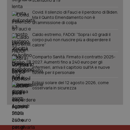
scendono a 19
2 gior
Covid. Il silenzio di Fauci e il perdono di Biden.
Ma il Quinto Emendamento non è
un’ammissione di colpa
tracking-sites-ironfish-
www.quotidianosanita.it
4
session-id
settim
Caldo estremo, FADOI: “Sopra i 40 gradi il
2 gior
corpo può non riuscire più a disperdere il
calore”
Comparto Sanità. Firmato il contratto 2025-
_ga
1 anno
Google LLC
2027. Aumenti fino a 240 euro per gli
mes
.quotidianosanita.it
infermieri, arriva il capitolo sull'IA e nuove
tutele per il personale
Eclissi solare del 12 agosto 2026, come
osservarla in sicurezza