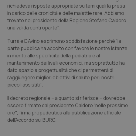
Calabria
Asma & BPCO
richiedeva risposte appropriate su temi quali la presa
in carico delle cronicità e delle malattie rare. Abbiamo
Campania
Car-T
trovato nel presidente della Regione Stefano Caldoro
una valida controparte''.
Emilia-Romagna
Colesterolo & coronaropatie
Turrà e D'Avino esprimono soddisfazione perché “la
parte pubblica ha accolto con favore le nostre istanze
Friuli Venezia Giulia
Dermatite Atopica
in merito alle specificità della pediatria e al
mantenimento dei livelli economici, ma soprattutto ha
Lazio
Diabete & glucometri
dato spazio a progettualità che ci permetterà di
raggiungere migliori obiettivi di salute per i nostri
Liguria
Disturbi dell’umore
piccoli assistiti''.
Il decreto regionale – a quanto si riferisce – dovrebbe
Lombardia
Dolore
essere firmato dal presidente Caldoro “nelle prossime
ore'', firma propedeutica alla pubblicazione ufficiale
Marche
Donna & Salute
dell'Accordo sul BURC.
Molise
Epatiti