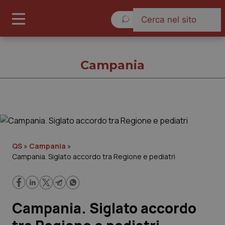
Venerdì 7 Agosto 2026
Campania
Campania
Cronache
QS
»
Campania
»
Campania. Siglato accordo tra Regione e pediatri
Governo e Parlamento
Regioni e Asl
Campania. Siglato accordo
Lavoro e Professioni