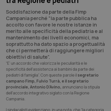
tra Regione e pediatri
Soddisfazione da parte della Fimp
Scienza e Farmaci
Campania perché “la parte pubblica ha
accolto con favore le nostre istanze in
Studi e Analisi
merito alle specificità della pediatria e al
mantenimento dei livelli economici, ma
Lettere al direttore
soprattutto ha dato spazio a progettualità
che ci permetterà di raggiungere migliori
Edizioni Regionali
obiettivi di salute”.
QS Pro
“E’ un accordo che valorizza le peculiarità e le
specificità dell'assistenza ai bambini da parte dei
pediatri di famiglia”. Con queste parole il
segretario
Professionisti Sanitari.AI
campano Fimp, Fulvio Turrà, e il segretario
provinciale, Antonio D'Avino,
annunciano la stipula
Abruzzo
QS Pro Gold
dell'accordo integrativo siglato con la Regione
Campania.
QS Club
Newsletter
Basilicata
Artrite & artrosi
I sindacalisti evidenziano, in una nota, che “la categoria